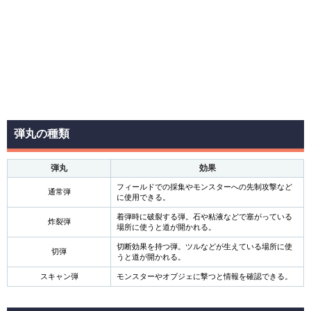
弾丸の種類
弾丸
効果
フィールドでの採集やモンスターへの先制攻撃など
通常弾
に使用できる。
着弾時に破裂する弾。石や粘液などで塞がっている
炸裂弾
場所に使うと道が開かれる。
切断効果を持つ弾。ツルなどが生えている場所に使
切弾
うと道が開かれる。
スキャン弾
モンスターやオブジェに撃つと情報を確認できる。