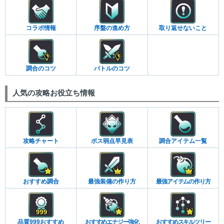
コラボ情報
序盤の進め方
取り返せないこと
調合のコツ
バトルのコツ
人気の攻略お役立ち情報
攻略チャート
ボス弱点早見表
調合アイテム一覧
おすすめ調合
最強装備の作り方
最強アイテムの作り方
品質999おすすめ
おすすめエナジー強化
おすすめスキルツリー