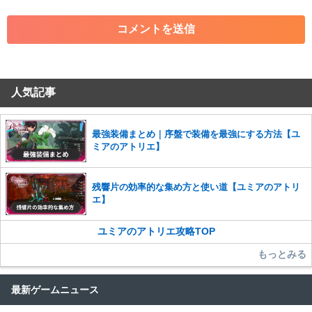
・各ゲームのネタバレを含む内容の投稿
・その他、管理者が不適切と判断した投稿
コメントの削除につきましては下記フォームより申請をいた
だけますでしょうか。
人気記事
コメントの削除を申請する
※投稿内容を確認後、順次対応さ
せていただきます。ご了承ください。
※一度削除したコメントは復元ができませんのでご注意くだ
最強装備まとめ｜序盤で装備を最強にする方法【ユ
さい。
ミアのアトリエ】
また、過度な利用規約の違反や、弊社に損害の及ぶ内容の書き込みがあ
った場合は、法的措置をとらせていただく場合もございますので、あら
残響片の効率的な集め方と使い道【ユミアのアトリ
かじめご理解くださいませ。
エ】
ユミアのアトリエ攻略TOP
もっとみる
最新ゲームニュース