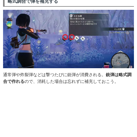
略式調合で弾を補充する
通常弾や炸裂弾などは撃つたびに銃弾が消費される。
銃弾は略式調
合で作れる
ので、消耗した場合は忘れずに補充しておこう。