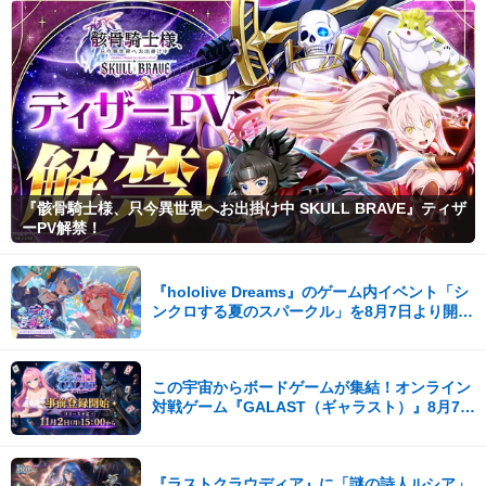
『骸骨騎士様、只今異世界へお出掛け中 SKULL BRAVE』ティザ
ーPV解禁！
『hololive Dreams』のゲーム内イベント「シ
ンクロする夏のスパークル」を8月7日より開
催！
この宇宙からボードゲームが集結！オンライン
対戦ゲーム『GALAST（ギャラスト）』8月7日
(金)より事前登録開始！
『ラストクラウディア』に「謎の詩人ルシア」