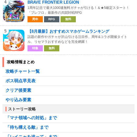
4
BRAVE FRONTIER LEGION
1周年記念で最大1000連無料ガチャが引ける！＆★5確定スタート！
「ブレフロ」最新作の共闘対戦RPG
周年
RPG
無料
5
【8月最新】おすすめスマホゲームランキング
話題の新作やガチャが沢山引ける注目作、周年&コラボ開催タイト
ル、リセマラおすすめなどを完全網羅！
特集
無料
攻略情報まとめ
攻略チャート一覧
ボス弱点早見表
クリア後要素
やり込み要素
ストーリー攻略
「マナ領域への対処」まで
「待ち構える敵」まで
「レイニャを追って」まで