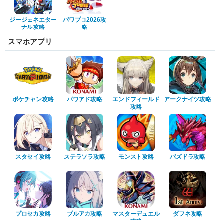
ジージェネエター
パワプロ2026攻
ナル攻略
略
スマホアプリ
ポケチャン攻略
パワアド攻略
エンドフィールド
アークナイツ攻略
攻略
スタセイ攻略
ステラソラ攻略
モンスト攻略
パズドラ攻略
プロセカ攻略
ブルアカ攻略
マスターデュエル
ダフネ攻略