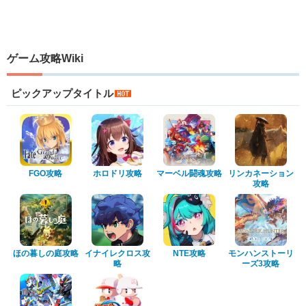
ゲーム攻略Wiki
ピックアップタイトル
FGO攻略
ホロドリ攻略
マーベル闘魂攻略
リンカネーション
攻略
ほの暮しの庭攻略
イナイレクロス攻
NTE攻略
モンハンストーリ
略
ーズ3攻略