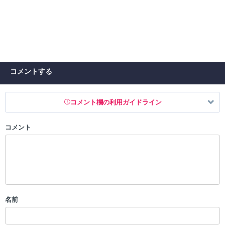
コメントする
コメント欄の利用ガイドライン
コメント
以下の書き込みを禁止とし、場合によってはコメント削除や書き込み制
限を行う可能性がございます。 あらかじめご了承ください。
・公序良俗に反する投稿
・スパムなど、記事内容と関係のない投稿
・誰かになりすます行為
・個人情報の投稿や、他者のプライバシーを侵害する投稿
名前
・一度削除された投稿を再び投稿すること
・外部サイトへの誘導や宣伝
・アカウントの売買など金銭が絡む内容の投稿