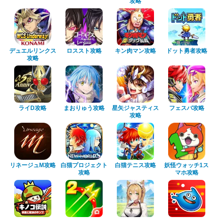
攻略
デュエルリンクス
ロススト攻略
キン肉マン攻略
ドット勇者攻略
攻略
ライD攻略
まおりゅう攻略
星矢ジャスティス
フェスバ攻略
攻略
リネージュM攻略
白猫プロジェクト
白猫テニス攻略
妖怪ウォッチ1ス
攻略
マホ攻略