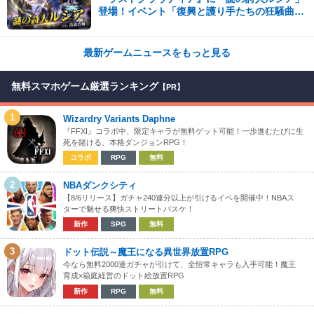
登場！イベント「復興と護り手たちの狂騒曲」
も開催中!!
最新ゲームニュースをもっと見る
無料スマホゲーム厳選ランキング
【PR】
1
Wizardry Variants Daphne
『FFXI』コラボ中、限定キャラが無料ゲット可能！一歩進むたびに生
死を賭ける、本格ダンジョンRPG！
コラボ
RPG
無料
2
NBAダンクシティ
【8/6リリース】ガチャ240連分以上が引けるイベを開催中！NBAス
ターで魅せる爽快ストリートバスケ！
新作
SPG
無料
3
ドット伝説～魔王になる異世界放置RPG
今なら無料2000連ガチャが引けて、全恒常キャラも入手可能！魔王
育成×箱庭経営のドット絵放置RPG
新作
RPG
無料