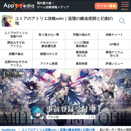
国内最大級！
ライター募集
ゲーム攻略情報メディア
ユミアのアトリエ攻略wiki｜追憶の錬金術師と幻創の
地
ユミアのアトリエ
取り返せない事
序盤の進め方
攻略チャート
攻略TOP
調合おすすめ
スキルツリー
レシピ開放
SP稼ぎ
アイテム
解放優先度
素材集め
最強装備
最強アイテム
残響片集め
複製のやり方
作り方
作り方
品質999おすすめ
アイテム検索
素材検索
評価レビュー
アイテム
AppMedia
ユミアのアトリエ攻略wiki｜追憶の錬金術師と幻創の地
銃の使い方と弾丸の種