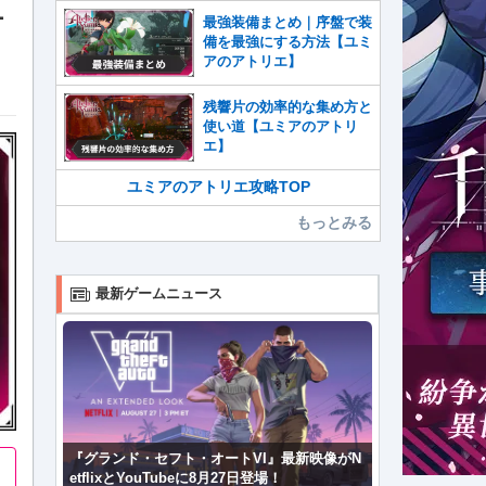
チ
最強装備まとめ｜序盤で装
備を最強にする方法【ユミ
アのアトリエ】
残響片の効率的な集め方と
使い道【ユミアのアトリ
エ】
ユミアのアトリエ攻略TOP
もっとみる
最新ゲームニュース
『グランド・セフト・オートVI』最新映像がN
etflixとYouTubeに8月27日登場！