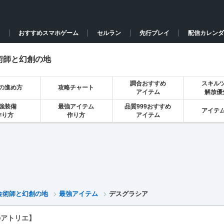
おすすめスマホゲーム
セルラン
先行プレイ
配信カレンダ
術師と幻創の地
調合おすすめ
スキル
の進め方
攻略チャート
アイテム
解放優
強装備
最強アイテム
品質999おすすめ
アイテ
作り方
作り方
アイテム
金術師と幻創の地
最強アイテム
デスグラシア
のアトリエ】