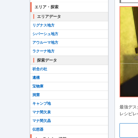
エリア・探索
エリアデータ
リグナス地方
シバーシュ地方
アウルーマ地方
ラクーナ地方
探索データ
祈念の社
遺構
宝物庫
洞窟
キャンプ地
最強デス
マナ間欠泉
レシピレ
マナ間欠晶
伝想器