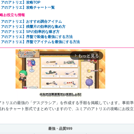
ミアのアトリエ】攻略TOP
ミアのアトリエ】攻略チャート一覧
略お役立ち情報
ミアのアトリエ】おすすめ調合アイテム
ミアのアトリエ】残響片の効率的な集め方
ミアのアトリエ】SPの効率的な稼ぎ方
ミアのアトリエ】序盤で装備を最強にする方法
ミアのアトリエ】序盤でアイテムを最強にする方法
もっと見る
arrow_forward_ios
アトリエの最強の「デスグラシア」を作成する手順を掲載しています。事前準
流れをチャート形式でまとめていますので、ユミアのアトリエの攻略にお役立
。
Mute
最強・品質999