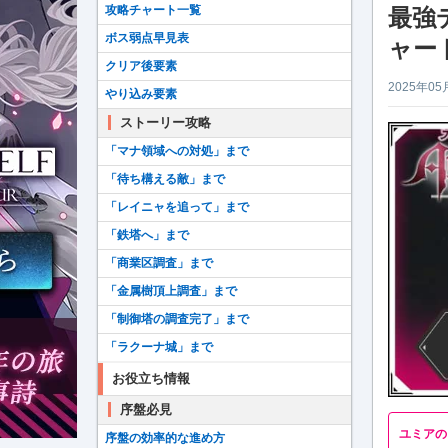
攻略チャート一覧
最強
ボス弱点早見表
ャー
クリア後要素
2025年05
やり込み要素
ストーリー攻略
「マナ領域への対処」まで
「待ち構える敵」まで
「レイニャを追って」まで
「鉄塔へ」まで
「商業区調査」まで
「金属樹頂上調査」まで
「制御塔の調査完了」まで
「ラクーナ城」まで
お役立ち情報
序盤必見
ユミアの
序盤の効率的な進め方