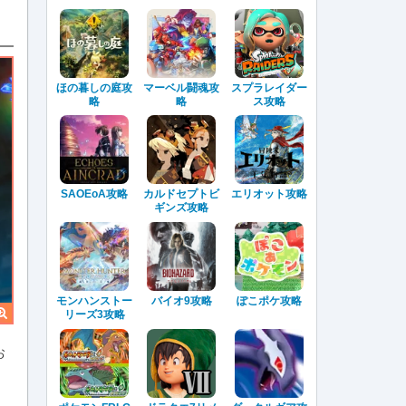
ほの暮しの庭攻
マーベル闘魂攻
スプラレイダー
略
略
ス攻略
SAOEoA攻略
カルドセプトビ
エリオット攻略
ギンズ攻略
モンハンストー
バイオ9攻略
ぽこポケ攻略
リーズ3攻略
お