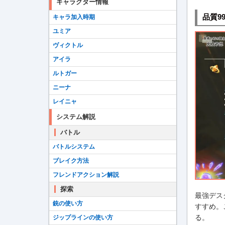
キャラクター情報
品質9
キャラ加入時期
ユミア
ヴィクトル
アイラ
ルトガー
ニーナ
レイニャ
システム解説
バトル
バトルシステム
ブレイク方法
フレンドアクション解説
探索
最強デス
銃の使い方
すすめ。
る。
ジップラインの使い方