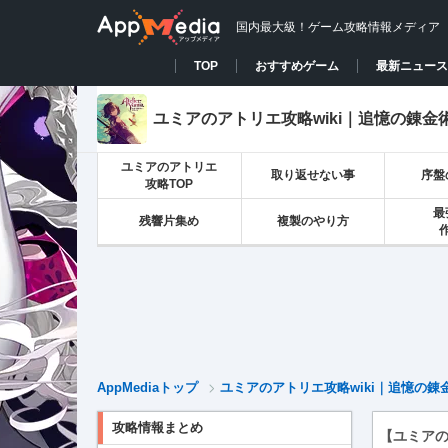
国内最大級！ゲーム攻略情報メディア
TOP
おすすめゲーム
最新ニュース
ユミアのアトリエ攻略wiki｜追憶の錬金
ユミアのアトリエ
取り返せない事
序盤
攻略TOP
最
残響片集め
複製のやり方
AppMediaトップ
ユミアのアトリエ攻略wiki｜追憶の錬
攻略情報まとめ
【ユミア