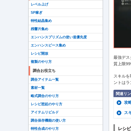
レベル上げ
SP稼ぎ
特性結晶集め
残響片集め
エンハンスプリズムの使い道優先度
エンハンスピース集め
レシピ開放
最強デス
複製のやり方
質上限9
調合お役立ち
スキルを
調合アイテム一覧
ントはラ
素材一覧
関連リン
略式調合のやり方
攻
レシピ想起のやり方
ス
アイテムリビルド
調合保存機能の使い方
レシピ
特性合成のやり方