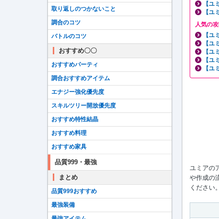
【ユ
取り返しのつかないこと
【ユ
調合のコツ
人気の攻
【ユ
バトルのコツ
【ユ
おすすめ〇〇
【ユ
【ユ
おすすめパーティ
【ユ
調合おすすめアイテム
エナジー強化優先度
スキルツリー開放優先度
おすすめ特性結晶
おすすめ料理
おすすめ家具
品質999・最強
ユミアの
まとめ
や作成の
ください
品質999おすすめ
最強装備
最強アイテム