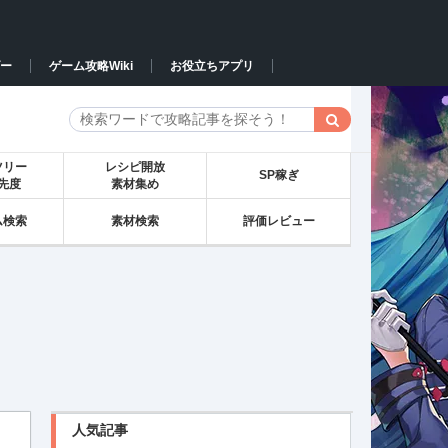
ー
ゲーム攻略Wiki
お役立ちアプリ
ツリー
レシピ開放
SP稼ぎ
先度
素材集め
ム検索
素材検索
評価レビュー
人気記事