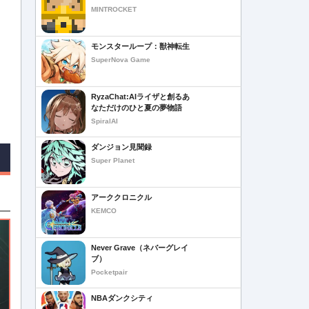
MINTROCKET
モンスターループ：獣神転生
SuperNova Game
RyzaChat:AIライザと創るあ
なただけのひと夏の夢物語
SpiralAI
ダンジョン見聞録
Super Planet
アーククロニクル
KEMCO
Never Grave（ネバーグレイ
ブ）
Pocketpair
NBAダンクシティ