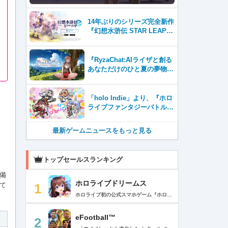
14年ぶりのシリーズ完全新作
『幻想水滸伝 STAR LEAP』
が本日から配信開始！
『RyzaChat:AIライザと創る
あなただけのひと夏の夢物
語』レビュー。会話を中心に
自由な冒険を進めていくシス
テムはこれまでにない新鮮な
「holo Indie」より、『ホロ
体験が楽しめる【先行プレイ
ライブファンタジーバトル』
レポート】
をNintendo Switch・Steam
で8月7日発売！
最新ゲームニュースをもっと見る
トップセールスランキング
備
ホロライブドリームス
て
1
ホロライブ初の公式スマホゲーム『ホロライブドリームス(ホロドリ)』がリズム&RPGとして登場！ リズムゲームを中心に、テーマパークの発展やミニゲームなど多彩なコンテンツを収録！ 総勢50名以上のホロライブメンバーが登場し、初期収録楽曲はなんと150曲以上！ ホロライブのファンも、初めての方も幅広く楽しめる作品で、遊び方はあなた次第！ ▼本格リズムゲーム▼ 公式MVやライブ映像を背景に、本格リズムゲームが楽しめる！ 自分だけのオリジナル譜面を作って公開できる「クリエイト譜面」機能を搭載！ ・超高難度のやり込み譜面 ・タレントへの愛を詰め込んだ譜面 ・みんなで楽しめるネタ譜面 などなど、世界中のプレイヤーがつくった譜面で遊んで、楽しさ無限大！ リズムゲームが苦手な方でもオート機能で安心して遊べる！ タレント育成/編成でスコアアップを目指そう！ ▼初期収録楽曲は150曲以上▼ ホロライブ楽曲から人気カバー楽曲まで幅広く収録！ 最新ヒットから定番曲までラインナップ！ 【ホロライブ楽曲】 ・ビビデバ ・Shiny Smily Story ・BLUE CLAPPER ほか 【カバー楽曲】 ・勇者 ・メギツネ ・わたしの一番かわいいところ ほか ▼ゲームの舞台はテーマパーク▼ 舞台は、世界のどこかに浮かぶ無人島。 ホロライブメンバーと力を合わせ、夢のテーマパークを発展させていく。 リズムゲームやミニゲームをプレイしてクエストを進行しパークを発展させよう！ ホロメンクエストをプレイすることで、操作タレントが増えていく！ 推しホロメンを解放して、夢のテーマパークを作り上げよう！ ホロライブらしさあふれる施設も多数登場！ このゲームだけのオリジナルストーリーも展開！ 夢のテーマパーク完成を目指そう！ ▼1人でもみんなでも楽しめるミニゲーム▼ ひとりでも、みんなでも楽しめる多彩なミニゲームを収録！ マルチプレイ搭載で、協力や対戦で盛り上がろう！ 難しいアクションが苦手な方でも楽しめるシンプル操作のミニゲームも収録！ 短時間で遊べるカジュアルなものから、繰り返し挑戦したくなるやり込み系まで幅広くラインナップ！ プレイして報酬を獲得し、育成やパーク発展をさらに加速させよう！ ▼公式サイト：https://www.hololive-dreams.com ▼利用規約：https://www.hololive-dreams.com/terms ▼プライバシーポリシー：https://qualiarts.jp/privacy ▼Ⓒ COVER / Ⓒ QualiArts, Inc. +++++++++++++++++++++++++++++++++++++++++++++++++++++++++++ このアプリケーションには、株式会社Live2Dの「Live2D」が使用されています。
eFootball™
2