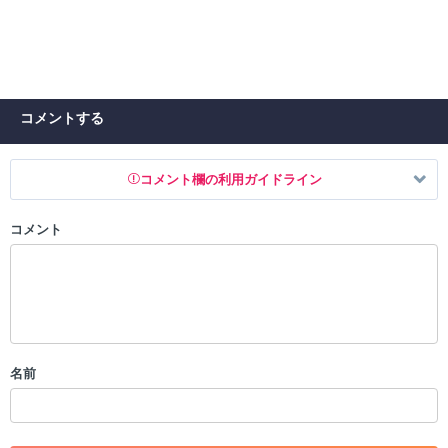
コメントする
コメント欄の利用ガイドライン
コメント
以下の書き込みを禁止とし、場合によってはコメント削除や書き込み制
限を行う可能性がございます。 あらかじめご了承ください。
・公序良俗に反する投稿
・スパムなど、記事内容と関係のない投稿
・誰かになりすます行為
・個人情報の投稿や、他者のプライバシーを侵害する投稿
名前
・一度削除された投稿を再び投稿すること
・外部サイトへの誘導や宣伝
・アカウントの売買など金銭が絡む内容の投稿
・各ゲームのネタバレを含む内容の投稿