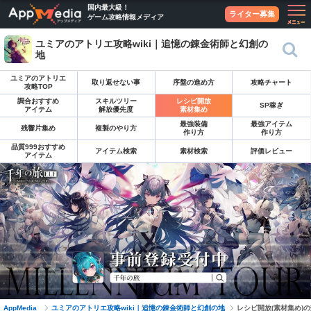
国内最大級！
ライター募集
ゲーム攻略情報メディア
ユミアのアトリエ攻略wiki｜追憶の錬金術師と幻創の
地
ユミアのアトリエ
取り返せない事
序盤の進め方
攻略チャート
攻略TOP
調合おすすめ
スキルツリー
レシピ開放
SP稼ぎ
アイテム
解放優先度
素材集め
最強装備
最強アイテム
残響片集め
複製のやり方
作り方
作り方
品質999おすすめ
アイテム検索
素材検索
評価レビュー
アイテム
AppMedia
ユミアのアトリエ攻略wiki｜追憶の錬金術師と幻創の地
レシピ開放(素材集め)