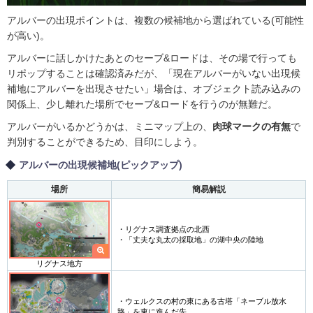
アルバーの出現ポイントは、複数の候補地から選ばれている(可能性
が高い)。
アルバーに話しかけたあとのセーブ&ロードは、その場で行っても
リポップすることは確認済みだが、「現在アルバーがいない出現候
補地にアルバーを出現させたい」場合は、オブジェクト読み込みの
関係上、少し離れた場所でセーブ&ロードを行うのが無難だ。
アルバーがいるかどうかは、ミニマップ上の、
肉球マークの有無
で
判別することができるため、目印にしよう。
アルバーの出現候補地(ピックアップ)
場所
簡易解説
・リグナス調査拠点の北西
・「丈夫な丸太の採取地」の湖中央の陸地
リグナス地方
・ウェルクスの村の東にある古塔「ネーブル放水
路」を東に進んだ先