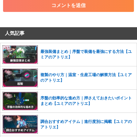
・その他、管理者が不適切と判断した投稿
コメントの削除につきましては下記フォームより申請をいた
だけますでしょうか。
人気記事
コメントの削除を申請する
※投稿内容を確認後、順次対応さ
せていただきます。ご了承ください。
※一度削除したコメントは復元ができませんのでご注意くだ
最強装備まとめ｜序盤で装備を最強にする方法【ユ
さい。
ミアのアトリエ】
また、過度な利用規約の違反や、弊社に損害の及ぶ内容の書き込みがあ
った場合は、法的措置をとらせていただく場合もございますので、あら
複製のやり方｜温室・生産工場の解禁方法【ユミア
かじめご理解くださいませ。
のアトリエ】
序盤の効率的な進め方｜押さえておきたいポイント
まとめ【ユミアのアトリエ】
調合おすすめアイテム｜進行度別に掲載【ユミアの
アトリエ】