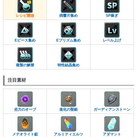
レシピ開放
残響片集め
SP稼ぎ
Eピース集め
Eプリズム集め
レベル上げ
複製の解禁
特性結晶集め
注目素材
劣力のオーブ
進化の聖銀
ガーディアンストーン
メテオライト鉱
アルミティエルツ
アダマント