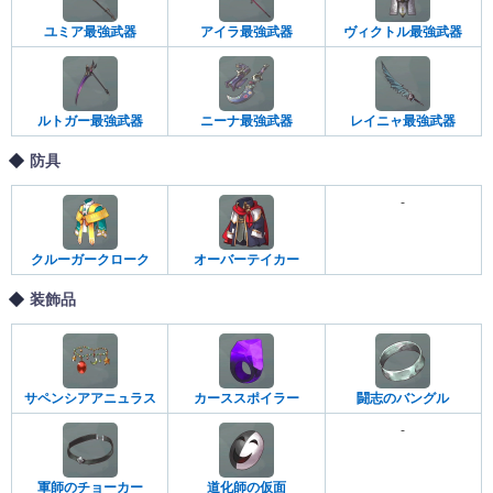
ユミア最強武器
アイラ最強武器
ヴィクトル最強武器
ルトガー最強武器
ニーナ最強武器
レイニャ最強武器
防具
-
クルーガークローク
オーバーテイカー
装飾品
サペンシアアニュラス
カーススポイラー
闘志のバングル
-
軍師のチョーカー
道化師の仮面