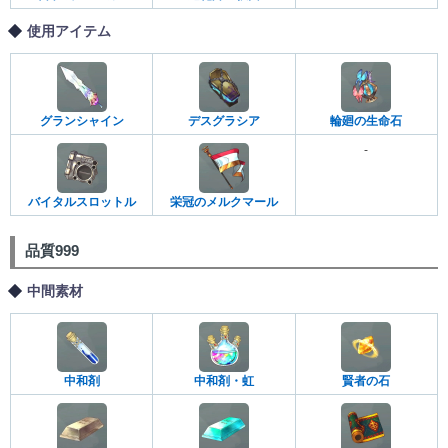
使用アイテム
グランシャイン
デスグラシア
輪廻の生命石
-
バイタルスロットル
栄冠のメルクマール
品質999
中間素材
中和剤
中和剤・虹
賢者の石