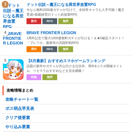
3
ドット伝説～魔王になる異世界放置RPG
今なら無料2000連ガチャが引けて、全恒常キャラも入手可能！魔王
育成×箱庭経営のドット絵放置RPG
新作
RPG
無料
4
BRAVE FRONTIER LEGION
1周年記念で最大1000連無料ガチャが引ける！＆★5確定スタート！
「ブレフロ」最新作の共闘対戦RPG
周年
RPG
無料
5
【8月最新】おすすめスマホゲームランキング
話題の新作やガチャが沢山引ける注目作、周年&コラボ開催タイト
ル、リセマラおすすめなどを完全網羅！
特集
無料
攻略情報まとめ
攻略チャート一覧
ボス弱点早見表
クリア後要素
やり込み要素