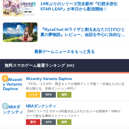
14年ぶりのシリーズ完全新作『幻想水滸伝
STAR LEAP』が本日から配信開始！
『RyzaChat:AIライザと創るあなただけのひと
夏の夢物語』レビュー。会話を中心に自由な冒
険を進めていくシステムはこれまでにない新鮮
な体験が楽しめる【先行プレイレポート】
最新ゲームニュースをもっと見る
無料スマホゲーム厳選ランキング
【PR】
1
Wizardry Variants Daphne
『FFXI』コラボ中、限定キャラが無料ゲット可能！一歩進むたびに生
死を賭ける、本格ダンジョンRPG！
コラボ
RPG
無料
2
NBAダンクシティ
【8/6リリース】ガチャ240連分以上が引けるイベを開催中！NBAス
ターで魅せる爽快ストリートバスケ！
新作
SPG
無料