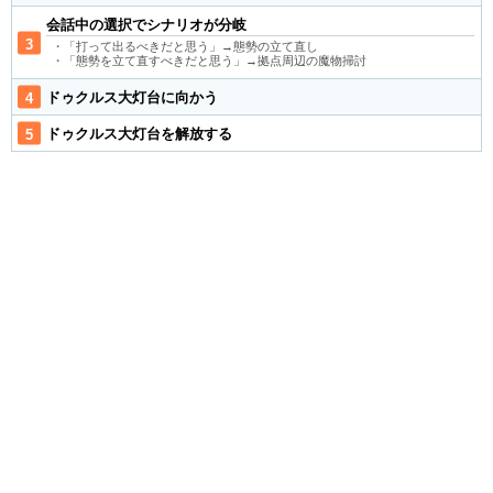
会話中の選択でシナリオが分岐
・「打って出るべきだと思う」→態勢の立て直し
・「態勢を立て直すべきだと思う」→拠点周辺の魔物掃討
ドゥクルス大灯台に向かう
ドゥクルス大灯台を解放する