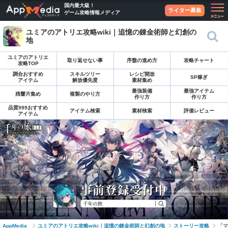
国内最大級！
ライター募集
ゲーム攻略情報メディア
ユミアのアトリエ攻略wiki｜追憶の錬金術師と幻創の
地
ユミアのアトリエ
取り返せない事
序盤の進め方
攻略チャート
攻略TOP
調合おすすめ
スキルツリー
レシピ開放
SP稼ぎ
アイテム
解放優先度
素材集め
最強装備
最強アイテム
残響片集め
複製のやり方
作り方
作り方
品質999おすすめ
アイテム検索
素材検索
評価レビュー
アイテム
AppMedia
ユミアのアトリエ攻略wiki｜追憶の錬金術師と幻創の地
ストーリー攻略
「マ