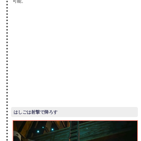
可能。
はしごは射撃で降ろす