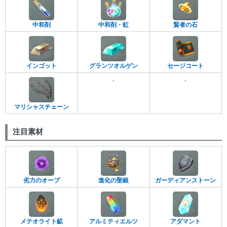
中和剤
中和剤・虹
賢者の石
インゴット
グランツオルゲン
セージコート
-
-
マリシャスチェーン
注目素材
劣力のオーブ
進化の聖銀
ガーディアンストーン
メテオライト鉱
アルミティエルツ
アダマント