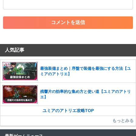
・外部サイトへの誘導や宣伝
・アカウントの売買など金銭が絡む内容の投稿
・各ゲームのネタバレを含む内容の投稿
・その他、管理者が不適切と判断した投稿
コメントの削除につきましては下記フォームより申請をいた
だけますでしょうか。
人気記事
コメントの削除を申請する
※投稿内容を確認後、順次対応さ
せていただきます。ご了承ください。
※一度削除したコメントは復元ができませんのでご注意くだ
最強装備まとめ｜序盤で装備を最強にする方法【ユ
さい。
ミアのアトリエ】
また、過度な利用規約の違反や、弊社に損害の及ぶ内容の書き込みがあ
った場合は、法的措置をとらせていただく場合もございますので、あら
残響片の効率的な集め方と使い道【ユミアのアトリ
かじめご理解くださいませ。
エ】
ユミアのアトリエ攻略TOP
もっとみる