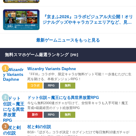
『京まふ2026』コラボビジュアル大公開！オリ
ジナルグッズやキャラカフェエリアなど、見ど
ころ満載！！
最新ゲームニュースをもっと見る
無料スマホゲーム厳選ランキング
【PR】
1
Wizardry Variants Daphne
『FFXI』コラボ中、限定キャラが無料ゲット可能！一歩進むたびに生
死を賭ける、本格ダンジョンRPG！
コラボ
RPG
無料
2
ドット伝説～魔王になる異世界放置RPG
今なら無料2000連ガチャが引けて、全恒常キャラも入手可能！魔王
育成×箱庭経営のドット絵放置RPG
新作
RPG
無料
3
杖と剣の伝説
8/16~『ぼざろ』コラボ決定！ログインだけで毎日無料10連ガチャが