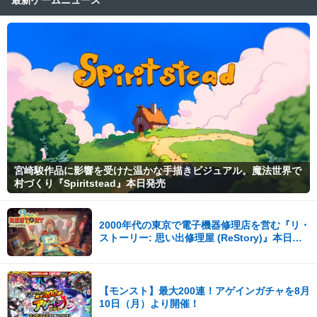
最新ゲームニュース
宮崎駿作品に影響を受けた温かな手描きビジュアル。魔法世界で
村づくり『Spiritstead』本日発売
2000年代の東京で電子機器修理店を営む『リ・
ストーリー: 思い出修理屋 (ReStory)』本日
Steamで配信開始
【モンスト】最大200連！アゲインガチャを8月
10日（月）より開催！