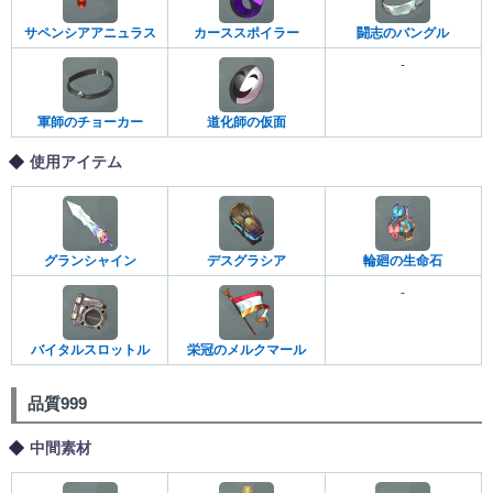
サペンシアアニュラス
カーススポイラー
闘志のバングル
-
軍師のチョーカー
道化師の仮面
使用アイテム
グランシャイン
デスグラシア
輪廻の生命石
-
バイタルスロットル
栄冠のメルクマール
品質999
中間素材