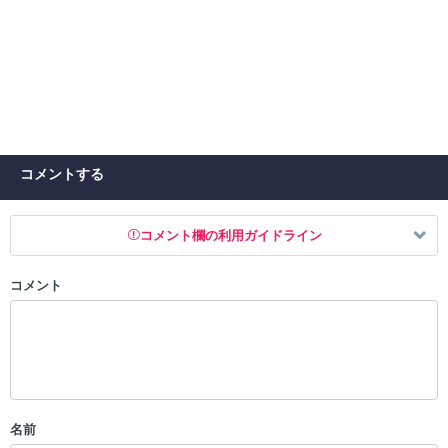
コメントする
コメント欄の利用ガイドライン
コメント
以下の書き込みを禁止とし、場合によってはコメント削除や書き込み制
限を行う可能性がございます。 あらかじめご了承ください。
・公序良俗に反する投稿
・スパムなど、記事内容と関係のない投稿
・誰かになりすます行為
・個人情報の投稿や、他者のプライバシーを侵害する投稿
名前
・一度削除された投稿を再び投稿すること