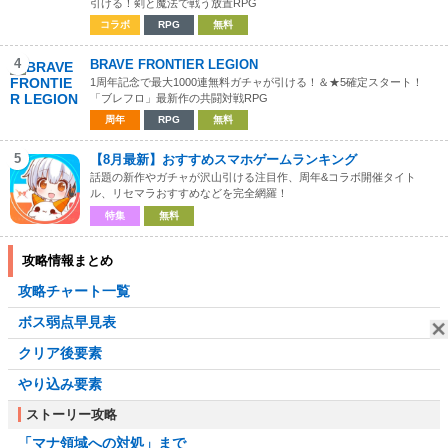
引ける！剣と魔法で戦う放置RPG
コラボ
RPG
無料
4
BRAVE FRONTIER LEGION
1周年記念で最大1000連無料ガチャが引ける！＆★5確定スタート！
「ブレフロ」最新作の共闘対戦RPG
周年
RPG
無料
5
【8月最新】おすすめスマホゲームランキング
話題の新作やガチャが沢山引ける注目作、周年&コラボ開催タイト
ル、リセマラおすすめなどを完全網羅！
特集
無料
攻略情報まとめ
攻略チャート一覧
ボス弱点早見表
クリア後要素
やり込み要素
ストーリー攻略
「マナ領域への対処」まで