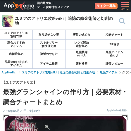
国内最大級！
ライター募集
ゲーム攻略情報メディア
ユミアのアトリエ攻略wiki｜追憶の錬金術師と幻創の
地
ユミアのアトリエ
取り返せない事
序盤の進め方
攻略チャート
攻略TOP
調合おすすめ
スキルツリー
レシピ開放
SP稼ぎ
アイテム
解放優先度
素材集め
最強装備
最強アイテム
残響片集め
複製のやり方
作り方
作り方
品質999おすすめ
アイテム検索
素材検索
評価レビュー
アイテム
AppMedia
ユミアのアトリエ攻略wiki｜追憶の錬金術師と幻創の地
最強アイテム
グラン
【ユミアのアトリエ】
最強グランシャインの作り方｜必要素材・
調合チャートまとめ
AppMedia編集部
2025年05月20日22時44分