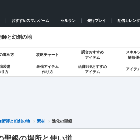
おすすめスマホゲーム
セルラン
先行プレイ
配信カレンダ
術師と幻創の地
調合おすすめ
スキル
の進め方
攻略チャート
アイテム
解放優
強装備
最強アイテム
品質999おすすめ
アイテ
作り方
作り方
アイテム
金術師と幻創の地
素材
進化の聖銀
の聖銀の場所と使い道