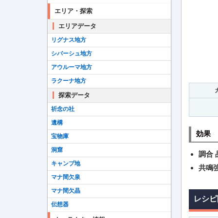
エリア・探索
エリアデータ
リグナス地方
シバーシュ地方
アウルーマ地方
ラクーナ地方
探索データ
祈念の社
遺構
効果
宝物庫
洞窟
調合
キャンプ地
共鳴
マナ間欠泉
マナ間欠晶
レシピ
伝想器