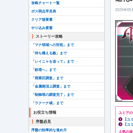
攻略チャート一覧
2025年05
ボス弱点早見表
クリア後要素
やり込み要素
ストーリー攻略
「マナ領域への対処」まで
「待ち構える敵」まで
「レイニャを追って」まで
「鉄塔へ」まで
「商業区調査」まで
「金属樹頂上調査」まで
「制御塔の調査完了」まで
「ラクーナ城」まで
お役立ち情報
ユミアの
【ユ
序盤必見
【ユ
序盤の効率的な進め方
人気の攻