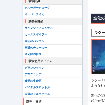
最強防具
クルーガークローク
オーバーテイカー
進化の
最強装飾品
サペンシアアニュラス
ラクー
カーススポイラー
闘志のバングル
軍師のチョーカー
道化師の仮面
最強使用アイテム
グランシャイン
デスグラシア
ラクーナ
輪廻の生命石
ような柱
バイタルスロットル
栄冠のメルクマール
進化の聖
起させる
効率・稼ぎ