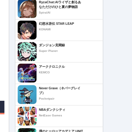
RyzaChat:AIライザと創るあ
なただけのひと夏の夢物語
SpiralAI
幻想水滸伝 STAR LEAP
KONAMI
ダンジョン見聞録
Super Planet
アーククロニクル
KEMCO
Never Grave（ネバーグレイ
ブ）
Pocketpair
NBAダンクシティ
NetEase Games
僕のヒーローアカデミア UNIT