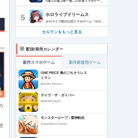
4億人が遊ぶ唯一無二の氷雪スマホゲーム！サクッと爽快！みんなで極寒サバイバル ！ 猛吹雪に襲われ、かつての世界は崩壊。人類の文明の灯火は、氷雪の中で今にも消えかかっている…。 生存者達よ、今こそ立ち上がれ！——仲間を率いて希望の灯りをともし、凍てつく大地に新たな拠点を築こう！ さらに新規ユーザー限定でSSR英雄「ジャスミン」が無料で仲間入り！ 彼女と共に氷原の奥地へと踏み込み、吹雪の中に潜む未知の脅威に立ち向かおう！ 【ゲームの特徴】 ◆領地再建！凍土に希望の光を！ 大溶鉱炉に火を灯すことから始めて、積もった雪を溶かして領土を開拓しよう！ 法令を発布して人員を的確に配置すれば、拠点の建設効率がぐんとアップ！ ◆放置で楽々、資源を効率ストック！ ワンタップで英雄を派遣するだけで、見守りは不要！ オフライン中も資源は自動でたっぷり蓄積されて、戻れば報酬が山盛り！極寒サバイバルでも、もう怖くない！ ◆お手軽に始められる氷雪ミニゲーム！ ミニゲームが次々と登場！「穴釣り選手権」でレア生物図鑑を解放し、「除雪隊」で雪山の宝を発見しよう！ スキマ時間でも気軽にプレイできて、雪原ライフは楽しさ満載！ ◆戦略を駆使して、英雄で敵を撃退！ 英雄はレベル共有で育成の手間いらずで、スキルを活かせば様々な難関を攻略可能！ 最強チームを組み上げて、敵を圧倒しよう！ ◆協力プレイで、凍土制覇を目指そう！ 同盟の支援で負傷者の治療や育成もスピードアップ！ 作戦を練って仲間と役割分担すれば戦力倍増！勝利の喜びをみんなで分かち合おう！ さらにたくさんのコンテンツをお届けいたします： ◆オフィシャルサイト: https://whiteoutsurvival.centurygames.com/ja ◆X: https://x.com/WOS_Japan ◆Facebook: https://www.facebook.com/WhiteoutSurvival ◆Discord: https://discord.gg/whiteoutsurvival ◆YouTube: https://www.youtube.com/@WhiteoutSurvivalOfficial_JA ◆TikTok: https://www.tiktok.com/@howasaba.jp
ホロライブドリームス
5
ホロライブ初の公式スマホゲーム『ホロライブドリームス(ホロドリ)』がリズム&RPGとして登場！ リズムゲームを中心に、テーマパークの発展やミニゲームなど多彩なコンテンツを収録！ 総勢50名以上のホロライブメンバーが登場し、初期収録楽曲はなんと150曲以上！ ホロライブのファンも、初めての方も幅広く楽しめる作品で、遊び方はあなた次第！ ▼本格リズムゲーム▼ 公式MVやライブ映像を背景に、本格リズムゲームが楽しめる！ 自分だけのオリジナル譜面を作って公開できる「クリエイト譜面」機能を搭載！ ・超高難度のやり込み譜面 ・タレントへの愛を詰め込んだ譜面 ・みんなで楽しめるネタ譜面 などなど、世界中のプレイヤーがつくった譜面で遊んで、楽しさ無限大！ リズムゲームが苦手な方でもオート機能で安心して遊べる！ タレント育成/編成でスコアアップを目指そう！ ▼初期収録楽曲は150曲以上▼ ホロライブ楽曲から人気カバー楽曲まで幅広く収録！ 最新ヒットから定番曲までラインナップ！ 【ホロライブ楽曲】 ・ビビデバ ・Shiny Smily Story ・BLUE CLAPPER ほか 【カバー楽曲】 ・勇者 ・メギツネ ・わたしの一番かわいいところ ほか ▼ゲームの舞台はテーマパーク▼ 舞台は、世界のどこかに浮かぶ無人島。 ホロライブメンバーと力を合わせ、夢のテーマパークを発展させていく。 リズムゲームやミニゲームをプレイしてクエストを進行しパークを発展させよう！ ホロメンクエストをプレイすることで、操作タレントが増えていく！ 推しホロメンを解放して、夢のテーマパークを作り上げよう！ ホロライブらしさあふれる施設も多数登場！ このゲームだけのオリジナルストーリーも展開！ 夢のテーマパーク完成を目指そう！ ▼1人でもみんなでも楽しめるミニゲーム▼ ひとりでも、みんなでも楽しめる多彩なミニゲームを収録！ マルチプレイ搭載で、協力や対戦で盛り上がろう！ 難しいアクションが苦手な方でも楽しめるシンプル操作のミニゲームも収録！ 短時間で遊べるカジュアルなものから、繰り返し挑戦したくなるやり込み系まで幅広くラインナップ！ プレイして報酬を獲得し、育成やパーク発展をさらに加速させよう！ ▼公式サイト：https://www.hololive-dreams.com ▼利用規約：https://www.hololive-dreams.com/terms ▼プライバシーポリシー：https://qualiarts.jp/privacy ▼Ⓒ COVER / Ⓒ QualiArts, Inc. +++++++++++++++++++++++++++++++++++++++++++++++++++++++++++ このアプリケーションには、株式会社Live2Dの「Live2D」が使用されています。
セルランをもっと見る
配信/発売カレンダー
新作スマホゲーム
新作家庭用ゲーム
ONE PIECE 海のごちそうレス
トラン
Bandai Namco
デイヴ・ザ・ダイバー
MINTROCKET
の
モンスターループ：獣神転生
SuperNova Game
想