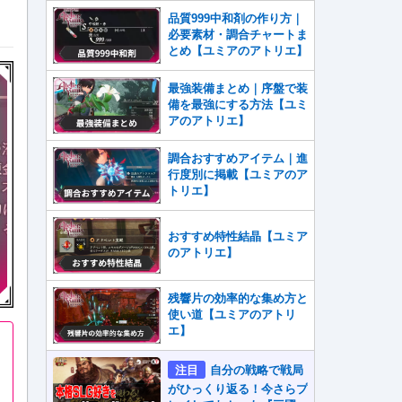
品質999中和剤の作り方｜
必要素材・調合チャートま
とめ【ユミアのアトリエ】
最強装備まとめ｜序盤で装
備を最強にする方法【ユミ
アのアトリエ】
調合おすすめアイテム｜進
行度別に掲載【ユミアのア
トリエ】
おすすめ特性結晶【ユミア
のアトリエ】
残響片の効率的な集め方と
使い道【ユミアのアトリ
エ】
注目
自分の戦略で戦局
がひっくり返る！今さらプ