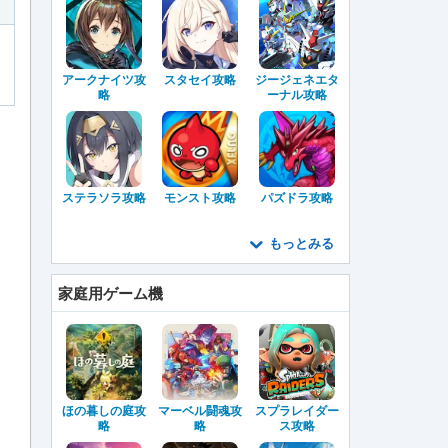
アークナイツ攻
スタセイ攻略
ジージェネエタ
略
ーナル攻略
ステラソラ攻略
モンスト攻略
パズドラ攻略
もっとみる
家庭用ゲーム機
ほの暮しの庭攻
マーベル闘魂攻
スプラレイダー
略
略
ス攻略