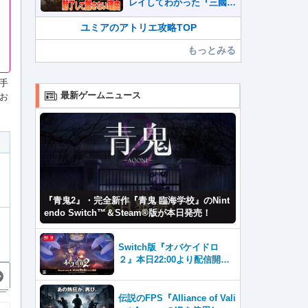
レイしてわかった『三國志
真戦』が本格SLG好きを
魅了して離さないワケ
ユミアのアトリエ攻略TOP
もっとみる
手
最新ゲームニュース
お
『青鬼2』・完全新作『青鬼 臨海学校』のNint
endo Switch™＆Steam®版が本日発売！
Switch版『オバケイドロ
２』本日22:00より配信開
始！&DLC『追加キャラクタ
ーパック１』が登場！
伝説のFPS『Alliance of Vali