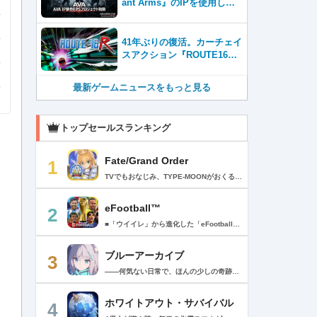
ant Arms』のIPを使用した
新作プロジェクトが2026年内
サービス開始！
41年ぶりの復活。カーチェイ
スアクション『ROUTE16
R』とファン必見の『ROUTE
16 COLLECTION』が同時発
最新ゲームニュースをもっと見る
売
トップセールスランキング
Fate/Grand Order
1
TVでもおなじみ、TYPE-MOONがおくるFateのRPG！ スマホでも本格的なRPGが楽しめる。 文字数にして500万字超という、圧倒的なボリュームを堪能できるストーリー！ 本編以外にもキャラクターごとにストーリーを用意し、Fateファンも今回はじめてFateの世界を体験される方も十分満足いただける内容となっています。 【あらすじ】 西暦2015年。 地球の未来を観測するカルデアは、2017年以降の人類史が崩壊している事実を確認した。 昨日まで確かに存在していた2115年までの“約束された未来”は、何の前触れもなく突如として消え去ったのだ。 なぜ。どうして。だれが。どうやって。 西暦2004年 日本 ある地方都市。 ここに今まではなかった、「観測できない領域」が現れたと。 カルデアはこれを人類絶滅の原因と仮定し、いまだ実験段階だった第六の実験を決行する事となった。 それは過去への時間旅行。 人間を霊子化させて過去に送りこみ、事象に介入する事で時空の特異点を解明、あるいは破壊する禁断の儀式。 その名を人理守護指令、グランドオーダー。 人類を守るために人類史に立ち向かう、運命と戦うものたちの総称である。 【ゲーム概要】 スマホに最適化された簡単操作のコマンドオーダーバトル！ プレイヤーはマスターとなって英霊たちを操り敵を倒し謎を解明していく。 好みの英霊で戦うか、強い英霊で戦うかバトルスタイルはプレイヤーしだい。 ◆豪華声優陣が続々参加 青木志貴、茜屋日海夏、赤羽根健治、明坂聡美、浅川悠、朝日奈丸佳、阿澄佳奈、阿部彬名、阿部敦、阿部里果、雨宮天、新井里美、井口裕香、井澤詩織、石川界人、石川由依、石谷春貴、伊瀬茉莉也、市ノ瀬加那、伊藤彩沙、伊藤かな恵、伊東健人、伊藤静、伊藤美紀、稲田徹、井上和彦、井上喜久子、井上麻里奈、伊丸岡篤、石見舞菜香、上坂すみれ、植田佳奈、上田麗奈、内田真礼、内田雄馬、内山昂輝、梅原裕一郎、江川央生、江口拓也、江越彬紀、遠藤綾、大久保瑠美、大空直美、大塚明夫、大塚芳忠、大原さやか、大和田仁美、岡本信彦、置鮎龍太郎、小倉唯、小澤亜李、小野賢章、小野大輔、小野友樹、小見川千明、かかずゆみ、柿原徹也、加隈亜衣、笠間淳、加瀬康之、門脇舞以、金元寿子、神尾晋一郎、茅野愛衣、川澄綾子、河西健吾、川野剛稔、神奈延年、鬼頭明里、木村珠莉、木村良平、桐本拓哉、釘宮理恵、久野美咲、黒木ほの香、黒田崇矢、桑原由気、KENN、高野麻里佳、古賀葵、小清水亜美、後藤邑子、小西克幸、小林千晃、小林ゆう、小林裕介、小原好美、小松未可子、子安武人、小山力也、近藤玲奈、斎賀みつき、西前忠久、斉藤壮馬、斎藤千和、坂本真綾、佐倉綾音、櫻井孝宏、佐藤聡美、佐藤利奈、沢城みゆき、下屋則子、島﨑信長、嶋村侑、庄司宇芽香、白石晴香、新垣樽助、真堂圭、末柄里恵、杉田智和、杉山紀彰、鈴木達央、鈴木崚汰、鈴代紗弓、鈴村健一、諏訪彩花、諏訪部順一、関俊彦、関智一、瀬戸麻沙美、芹澤優、仙台エリ、千本木彩花、園崎未恵、大地葉、高乃麗、高野直子、高橋花林、高橋李依、高山みなみ、武内駿輔、竹内良太、武田華、田中敦子、田中美海、田中理恵、谷山紀章、種﨑敦美、種田梨沙、田丸篤志、田村睦心、田村ゆかり、丹下桜、千葉繁、千葉翔也、津田健次郎、紡木吏佐、鶴岡聡、寺崎裕香、寺島拓篤、東山奈央、土岐隼一、飛田展男、戸松遥、豊永利行、鳥海浩輔、中井和哉、中田譲治、長縄まりあ、仲村美沙希、中村悠一、名塚佳織、生天目仁美、浪川大輔、能登麻美子、野中藍、乃村健次、土師孝也、長谷川育美、花江夏樹、花澤香菜、花守ゆみり、早見沙織、原由実、春野杏、潘めぐみ、日岡なつみ、日笠陽子、日野聡、平川大輔、ファイルーズあい、福圓美里、福西勝也、福山潤、藤井隼、藤沼建人、ブリドカットセーラ恵美、古川慎、保志総一朗、星野貴紀、堀内賢雄、堀江由衣、本多真梨子、本多陽子、本渡楓、前野智昭、M・A・O、増田俊樹、Machico、松風雅也、真殿光昭、マフィア梶田、三上哲、三木眞一郎、水樹奈々、水島大宙、水橋かおり、緑川光、水瀬いのり、南央美、峯田茉優、宮野真守、宮本充、村瀬歩、森川智之、森田了介、森永千才、森なな子、諸星すみれ、安井邦彦、山路和弘、山下大輝、山下七海、山寺宏一、山根綺、山野井仁、山村響、悠木碧、ゆかな、遊佐浩二、吉野裕行、佳村はるか、米澤円、若林直美、和氣あず未、和多田美咲（50音順） ◆全体構成・メインシナリオ・シナリオ・総監督 奈須きのこ ◆リードキャラクターデザイナー 武内崇 ◆アートディレクション TYPE-MOON ◆メインシナリオ・シナリオ執筆 東出祐一郎、桜井光 水瀬葉月、星空めてお ◆ゲストライター amphibian、虚淵玄（ニトロプラス）、acpi、ＯＫＳＧ（TYPE-MOON）、経験値、小太刀右京、三田誠、たけのこ星人、橘公司、田中天（株式会社フラッグノーツ）、成田良悟、鋼屋ジン、ひろやまひろし、円居挽、茗荷屋甚六、矢野俊策（株式会社フラッグノーツ）、リヨ（50音順） ◆キャラクターデザイン I-IV、蒼月タカオ（TYPE-MOON）、AKIRA、Azusa、東冬、荒野、Anmi、池澤真、石田あきら、いみぎむる、兔ろうと、羽海野チカ、大森葵、岡崎武士、okojo、およ、加藤いつわ、カワグチタケシ、きばどりリュー、桐原小鳥、ギンカ、倉花千夏、黒星紅白、小梅けいと、近衛乙嗣、小松崎類、こやまひろかず（TYPE-MOON）、西藤浩樹（LASENGLE）、saitom、坂本みねぢ、佐々木少年、サテー、色素、縞うどん（TYPE-MOON）、島田フミカネ、しまどりる、sime、下越（TYPE-MOON）、シャカＰ（LASENGLE）、白浜鴎、しらび、白峰、真じろう、STAR影法師、曽我誠、タイキ、高橋慶太郎、高山箕犀、竹、武中英雄、武梨えり、たけのこ星人、TAKOLEGS、田島昭宇、タスクオーナ、danciao、中央東口、CHOCO、悌太、Dd、天空すふぃあ、DANGERDROP、toi8、トリダモノ、中原、なまにくATK、西出ケンゴロー、nipi、ネコタワワ、NOCO、pako、林けゐ、原田たけひと、春野友矢、ばん！、Bすけ、左、ヒライユキオ、平野稜二、広江礼威、ひろやまひろし、PFALZ、ぶくろて、huke、BLACK（TYPE-MOON）、古海鐘一、BUNBUN、hou、ホトソウカ、本庄雷太、前田浩孝、マシマサキ、また、松竜、Mika Pikazo、緑川美帆、三輪士郎、村山竜大、めろん22、望月けい、元村人、森井しづき、森山大輔、山中虎鉄、YOCO_N（LASENGLE）、余湖裕輝、米山舞、La-na、lack、リヨ、Ryota-H、輪くすさが、redjuice、ReDrop、ろび～な、ワダアルコ、渡れい（50音順） このアプリケーションには、（株）ＣＲＩ・ミドルウェアの「CRIWARE（TM）」が使用されています。
eFootball™
2
■「ウイイレ」から進化した「eFootball™」 人気サッカーゲーム「ウイニングイレブン」が「eFootball™」とタイトルを変え、大きく進化して生まれ変わりました。「eFootball™」で新しいサッカーゲームを体感しましょう！ ■はじめての方でも安心 ダウンロード後は、実践を交えたステップアップ方式のチュートリアルで直感的に基本操作を覚えることができます！さらに、チュートリアルを全てクリアすると、リオネル メッシがもらえます！！ また、試合の面白さや爽快感を楽しんでいただくためにスマートアシストを実装。 複雑な操作をしなくても、華麗なドリブルやパスで相手をかわして強烈なシュートでゴールを奪うことができます！ 【基本的な遊び方】 ■好きなチームで始めよう 欧州、米州、アジアなど世界各国のクラブやナショナルチームなどお気に入りのチームでスタートできます！ ■選手を獲得しましょう チームを作成したら、選手を獲得しましょう。現役のスーパースターや、歴史に残るレジェンドたちが、あなたのクラブでの活躍を待っています！ ・スペシャル選手リスト 現実の試合で大活躍した選手や、注目リーグの選手、レジェンドなどの特別な選手を獲得できます。 ・スタンダード選手リスト 好きな選手を獲得できます。条件を設定して絞り込むことができます。 ・監督リスト さまざまな戦術や得意な育成タイプを持った監督を獲得できます。 ■試合を楽しもう 獲得した選手でチームを編成したら、いよいよ試合に挑戦！ AIを相手に腕を磨いたり、オンライン対戦でランキングを競ったり、楽しみ方はあなた次第です。 ・対AI戦で腕を磨く 注目リーグのチームやナショナルチームを相手に戦うイベントなど、サッカーシーズンに合わせたさまざまなテーマのイベントが開催されています。 また、10段階にレベル分けされたDivision制の「eFootball™ リーグ」で楽しみながらレベルアップしていくことも可能です！ ・対人戦で実力を試す Division制の全ユーザーとランキングを競う「eFootball™ リーグ」や、毎週開催される様々なイベントで、オンラインでのリアルタイム対戦を楽しむことができます。あなたのドリームチームで、最高峰のDivision 1を目指しましょう！ ・友達と最大3vs3の対戦を楽しむ フレンドマッチ機能を使って、友達と対戦することができます。育て上げたチームの強さを友達に見せつけましょう！ また、最大3vs3の協力対戦も可能。友達とオンラインで集まって対戦を楽しみましょう！ ■選手を育てる 獲得した選手は、選手種別によっては成長させることができます。 試合に出場させたり、ゲーム内アイテムを使用したりして、選手のレベルを上げる事で入手できる「タレントポイント」で、能力パラメータを上昇させましょう。 より自分好みの選手にしたい場合は、手動でポイントを割り振りましょう。 ポイントの割り振りに迷った場合は、[おまかせ]で設定することもできます。 自分だけのお気に入りの選手に育て上げましょう！ 【もっと楽しむ】 ■Live Updateを毎週配信 選手の移籍や、現実の試合での活躍が反映される「Live Update」を搭載。 毎週配信される「Live Update」を参考に、スカッドを編成し試合に挑みましょう。 ■スタジアムをカスタマイズ 試合中のスタジアムに反映されるコレオ・オブジェクトなどのスタジアムパーツをカスタマイズできます。 思い通りのスタジアムにアレンジして、ゲーム体験を彩りましょう！ ※居住国・地域が以下のお客様には、eFootball™ コインによるルートボックス施策をご提供しておりません。 ベルギー、ブラジル(18歳未満) 【最新情報について】 本商品は、新機能やモードの追加、ゲームプレイ・イベントのアップデートを継続的に行っていきます。 最新情報は「eFootball™」公式サイトをご確認ください。 【ダウンロードについて】 本アプリをダウンロードするためには、ストレージに約3.3GBの空き容量が必要となります。 あらかじめ3.3GB以上の容量を空けてからダウンロードを行っていただけますようお願いします。 ダウンロード時はWi-Fi環境で接続することを推奨いたします。 ※アップデートにつきましても同様となります。 【通信環境について】 本アプリはオンラインゲームです。通信可能な環境でお楽しみください。
ブルーアーカイブ
3
――何気ない日常で、ほんの少しの奇跡を見つける物語 Yostarが贈る学園×青春×物語RPG『ブルーアーカイブ -Blue Archive-』！ 先生として、個性豊かで魅力的な生徒たちと共に、一風変わった学園都市キヴォトスの 日常を過ごそう！ ■あらすじ ここは学園都市キヴォトス。 数千の学園からなる超巨大学園都市では、日々トラブルが絶えない。 この問題に対応すべく、連邦生徒会長によって連邦捜査部【シャーレ】が設立された。 この物語は【シャーレ】の顧問となる先生とそれに協力する生徒たちと学園都市での日常を 描いた物語である。 ▼可愛いキャラクターが活躍する3Dバトル 大迫力の3Dリアルタイムバトル！ 可愛いキャラクター達が画面いっぱいに所狭しと大活躍。 あなたは先生として、生徒たちを指揮しよう！ ▼個性豊かなキャラクターを彩るハイクオリティの2Dアニメーション 美少女キャラクターたちが綺麗な2Dアニメーションであなたを迎えてくれる！ 仲良くなると特別なアニメーションが見れることもあるぞ！ ▼生徒たちと絆を深めて彼女たちと特別な日常を過ごそう！ 一緒にいる時間が長ければ長いほど、彼女たちはあなたとの絆は深まっていく。 そんな彼女たちとの日々が、きっとあなたの日常を特別なものに！ ▼公式Twitter https://twitter.com/Blue_ArchiveJP ▼公式サイト https://bluearchive.jp/ (C)Yostar, Inc.
ホワイトアウト・サバイバル
4