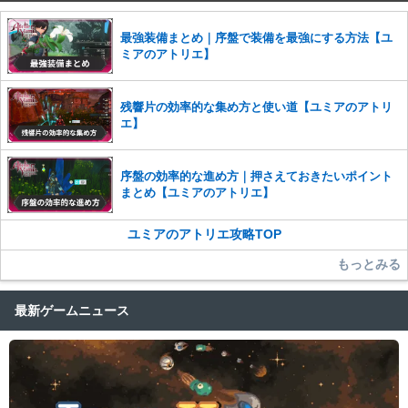
せていただきます。ご了承ください。
※一度削除したコメントは復元ができませんのでご注意くだ
最強装備まとめ｜序盤で装備を最強にする方法【ユ
さい。
ミアのアトリエ】
また、過度な利用規約の違反や、弊社に損害の及ぶ内容の書き込みがあ
った場合は、法的措置をとらせていただく場合もございますので、あら
残響片の効率的な集め方と使い道【ユミアのアトリ
かじめご理解くださいませ。
エ】
序盤の効率的な進め方｜押さえておきたいポイント
まとめ【ユミアのアトリエ】
ユミアのアトリエ攻略TOP
もっとみる
最新ゲームニュース