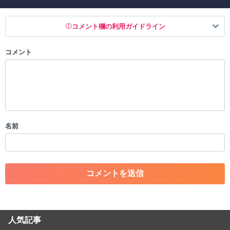
コメント欄の利用ガイドライン
コメント
以下の書き込みを禁止とし、場合によってはコメント削除や書き込み制
限を行う可能性がございます。 あらかじめご了承ください。
・公序良俗に反する投稿
・スパムなど、記事内容と関係のない投稿
・誰かになりすます行為
・個人情報の投稿や、他者のプライバシーを侵害する投稿
名前
・一度削除された投稿を再び投稿すること
・外部サイトへの誘導や宣伝
・アカウントの売買など金銭が絡む内容の投稿
・各ゲームのネタバレを含む内容の投稿
・その他、管理者が不適切と判断した投稿
コメントの削除につきましては下記フォームより申請をいた
だけますでしょうか。
人気記事
コメントの削除を申請する
※投稿内容を確認後、順次対応さ