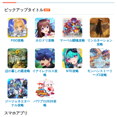
ピックアップタイトル
FGO攻略
ホロドリ攻略
マーベル闘魂攻略
リンカネーション
攻略
ほの暮しの庭攻略
イナイレクロス攻
NTE攻略
モンハンストーリ
略
ーズ3攻略
ジージェネエター
パワプロ2026攻
ナル攻略
略
スマホアプリ