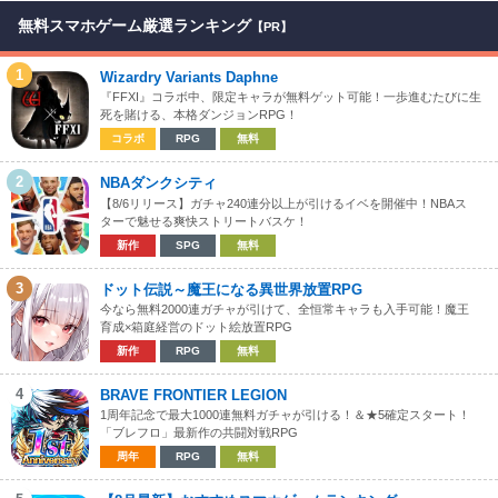
無料スマホゲーム厳選ランキング
【PR】
1
Wizardry Variants Daphne
『FFXI』コラボ中、限定キャラが無料ゲット可能！一歩進むたびに生
死を賭ける、本格ダンジョンRPG！
コラボ
RPG
無料
2
NBAダンクシティ
【8/6リリース】ガチャ240連分以上が引けるイベを開催中！NBAス
ターで魅せる爽快ストリートバスケ！
新作
SPG
無料
3
ドット伝説～魔王になる異世界放置RPG
今なら無料2000連ガチャが引けて、全恒常キャラも入手可能！魔王
育成×箱庭経営のドット絵放置RPG
新作
RPG
無料
4
BRAVE FRONTIER LEGION
1周年記念で最大1000連無料ガチャが引ける！＆★5確定スタート！
「ブレフロ」最新作の共闘対戦RPG
周年
RPG
無料