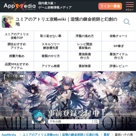
国内最大級！
ライター募集
ゲーム攻略情報メディア
ユミアのアトリエ攻略wiki｜追憶の錬金術師と幻創の
地
ユミアのアトリエ
取り返せない事
序盤の進め方
攻略チャート
攻略TOP
調合おすすめ
スキルツリー
レシピ開放
SP稼ぎ
アイテム
解放優先度
素材集め
最強装備
最強アイテム
残響片集め
複製のやり方
作り方
作り方
品質999おすすめ
アイテム検索
素材検索
評価レビュー
アイテム
AppMedia
ユミアのアトリエ攻略wiki｜追憶の錬金術師と幻創の地
素材
森林ハチの巣