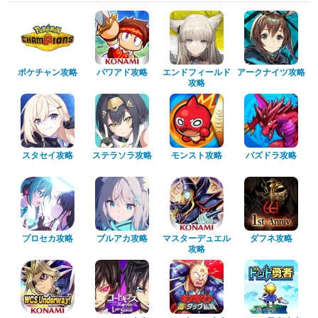
ポケチャン攻略
パワアド攻略
エンドフィールド
アークナイツ攻略
攻略
スタセイ攻略
ステラソラ攻略
モンスト攻略
パズドラ攻略
プロセカ攻略
ブルアカ攻略
マスターデュエル
ダフネ攻略
攻略