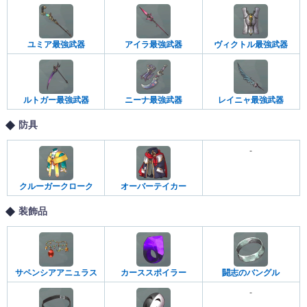
ユミア最強武器
アイラ最強武器
ヴィクトル最強武器
ルトガー最強武器
ニーナ最強武器
レイニャ最強武器
防具
-
クルーガークローク
オーバーテイカー
装飾品
サペンシアアニュラス
カーススポイラー
闘志のバングル
-