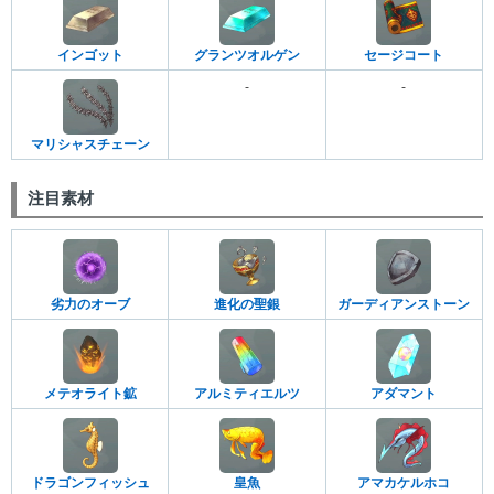
インゴット
グランツオルゲン
セージコート
-
-
マリシャスチェーン
注目素材
劣力のオーブ
進化の聖銀
ガーディアンストーン
メテオライト鉱
アルミティエルツ
アダマント
ドラゴンフィッシュ
皇魚
アマカケルホコ