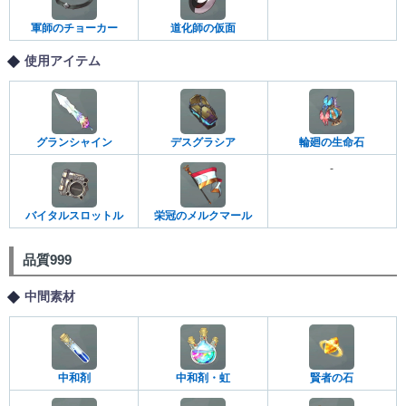
軍師のチョーカー
道化師の仮面
使用アイテム
グランシャイン
デスグラシア
輪廻の生命石
-
バイタルスロットル
栄冠のメルクマール
品質999
中間素材
中和剤
中和剤・虹
賢者の石