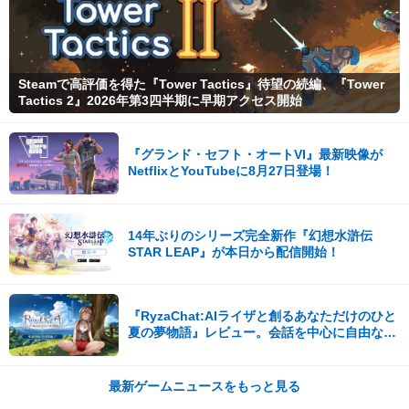
Steamで高評価を得た『Tower Tactics』待望の続編、『Tower
Tactics 2』2026年第3四半期に早期アクセス開始
『グランド・セフト・オートVI』最新映像が
NetflixとYouTubeに8月27日登場！
14年ぶりのシリーズ完全新作『幻想水滸伝
STAR LEAP』が本日から配信開始！
『RyzaChat:AIライザと創るあなただけのひと
夏の夢物語』レビュー。会話を中心に自由な冒
険を進めていくシステムはこれまでにない新鮮
な体験が楽しめる【先行プレイレポート】
最新ゲームニュースをもっと見る