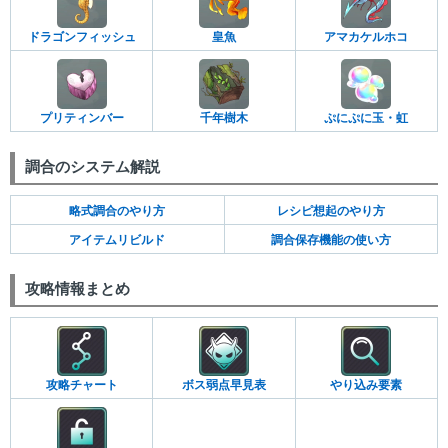
ドラゴンフィッシュ
皇魚
アマカケルホコ
プリティンバー
千年樹木
ぷにぷに玉・虹
調合のシステム解説
略式調合のやり方
レシピ想起のやり方
アイテムリビルド
調合保存機能の使い方
攻略情報まとめ
攻略チャート
ボス弱点早見表
やり込み要素