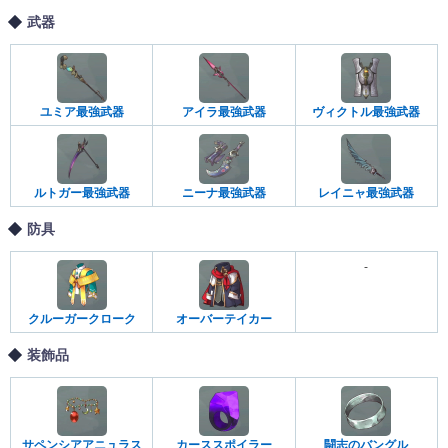
武器
ユミア最強武器
アイラ最強武器
ヴィクトル最強武器
ルトガー最強武器
ニーナ最強武器
レイニャ最強武器
防具
-
クルーガークローク
オーバーテイカー
装飾品
サペンシアアニュラス
カーススポイラー
闘志のバングル