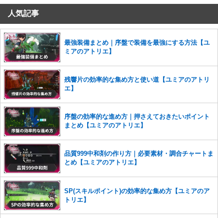
人気記事
コメントの削除を申請する
※投稿内容を確認後、順次対応さ
せていただきます。ご了承ください。
※一度削除したコメントは復元ができませんのでご注意くだ
最強装備まとめ｜序盤で装備を最強にする方法【ユ
さい。
ミアのアトリエ】
また、過度な利用規約の違反や、弊社に損害の及ぶ内容の書き込みがあ
った場合は、法的措置をとらせていただく場合もございますので、あら
残響片の効率的な集め方と使い道【ユミアのアトリ
かじめご理解くださいませ。
エ】
序盤の効率的な進め方｜押さえておきたいポイント
まとめ【ユミアのアトリエ】
品質999中和剤の作り方｜必要素材・調合チャートま
とめ【ユミアのアトリエ】
SP(スキルポイント)の効率的な集め方【ユミアのア
トリエ】