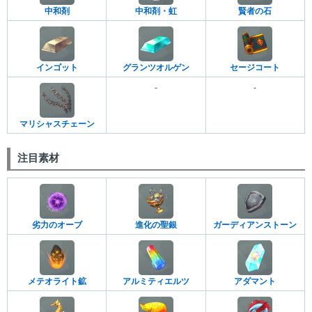
中和剤
中和剤・虹
賢者の石
インゴット
グランツオルゲン
セージコート
-
-
マリシャスチェーン
注目素材
劣力のオーブ
進化の聖銀
ガーディアンストーン
メテオライト鉱
アルミティエルツ
アダマント