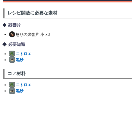
レシピ開放に必要な素材
残響片
怒りの残響片 小 x3
必要知識
ニトロエ
黒砂
コア材料
ニトロエ
黒砂