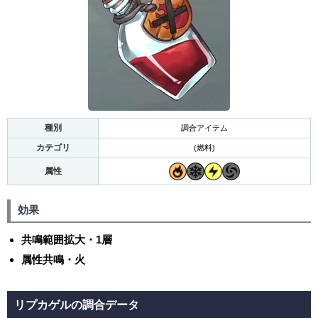
種別
調合アイテム
カテゴリ
(燃料)
属性
効果
共鳴範囲拡大・1層
属性共鳴・火
リプカゲルの調合データ