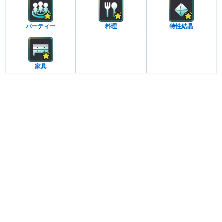
パーティー
料理
特性結晶
家具