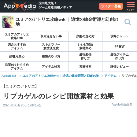
国内最大級！
ライター募集
ゲーム攻略情報メディア
ユミアのアトリエ攻略wiki｜追憶の錬金術師と幻創の
地
ユミアのアトリエ
取り返せない事
序盤の進め方
攻略チャート
攻略TOP
調合おすすめ
スキルツリー
レシピ開放
SP稼ぎ
アイテム
解放優先度
素材集め
最強装備
最強アイテム
残響片集め
複製のやり方
作り方
作り方
品質999おすすめ
アイテム検索
素材検索
評価レビュー
アイテム
AppMedia
ユミアのアトリエ攻略wiki｜追憶の錬金術師と幻創の地
アイテム
リプカゲル
【ユミアのアトリエ】
リプカゲルのレシピ開放素材と効果
AppMedia編集部
2025年03月26日12時19分