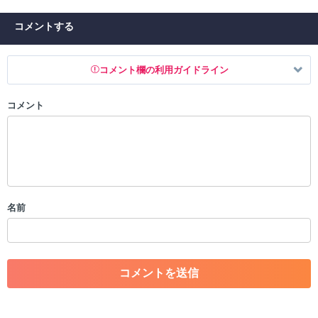
コメントする
コメント欄の利用ガイドライン
コメント
以下の書き込みを禁止とし、場合によってはコメント削除や書き込み制
限を行う可能性がございます。 あらかじめご了承ください。
・公序良俗に反する投稿
・スパムなど、記事内容と関係のない投稿
・誰かになりすます行為
・個人情報の投稿や、他者のプライバシーを侵害する投稿
名前
・一度削除された投稿を再び投稿すること
・外部サイトへの誘導や宣伝
・アカウントの売買など金銭が絡む内容の投稿
・各ゲームのネタバレを含む内容の投稿
・その他、管理者が不適切と判断した投稿
コメントの削除につきましては下記フォームより申請をいた
だけますでしょうか。