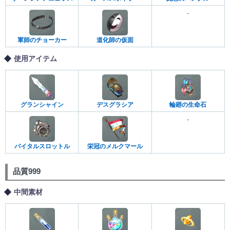
-
軍師のチョーカー
道化師の仮面
使用アイテム
グランシャイン
デスグラシア
輪廻の生命石
-
バイタルスロットル
栄冠のメルクマール
品質999
中間素材