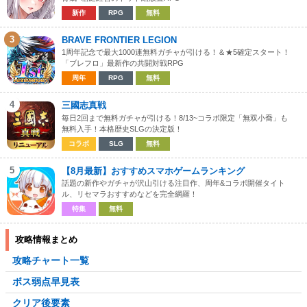
新作
RPG
無料
3
BRAVE FRONTIER LEGION
1周年記念で最大1000連無料ガチャが引ける！＆★5確定スタート！
「ブレフロ」最新作の共闘対戦RPG
周年
RPG
無料
4
三國志真戦
毎日2回まで無料ガチャが引ける！8/13~コラボ限定「無双小喬」も
無料入手！本格歴史SLGの決定版！
コラボ
SLG
無料
5
【8月最新】おすすめスマホゲームランキング
話題の新作やガチャが沢山引ける注目作、周年&コラボ開催タイト
ル、リセマラおすすめなどを完全網羅！
特集
無料
攻略情報まとめ
攻略チャート一覧
ボス弱点早見表
クリア後要素