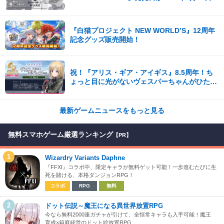
（木）に決定！
『白猫プロジェクト NEW WORLD’S』12周年
記念グッズ販売開始！
祝！『アリス・ギア・アイギス』8.5周年！ち
ょっと目に光がないヴェスパーちゃんがひたす
ら可愛い。開発陣からの8.5周年記念コメント
も到着！
最新ゲームニュースをもっと見る
無料スマホゲーム厳選ランキング
【PR】
1
Wizardry Variants Daphne
『FFXI』コラボ中、限定キャラが無料ゲット可能！一歩進むたびに生
死を賭ける、本格ダンジョンRPG！
コラボ
RPG
無料
2
ドット伝説～魔王になる異世界放置RPG
今なら無料2000連ガチャが引けて、全恒常キャラも入手可能！魔王
育成×箱庭経営のドット絵放置RPG