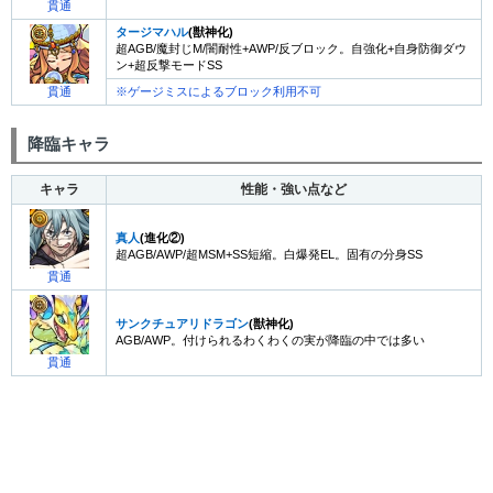
貫通
タージマハル
(獣神化)
超AGB/魔封じM/闇耐性+AWP/反ブロック。自強化+自身防御ダウ
ン+超反撃モードSS
貫通
※ゲージミスによるブロック利用不可
降臨キャラ
キャラ
性能・強い点など
真人
(進化②)
超AGB/AWP/超MSM+SS短縮。白爆発EL。固有の分身SS
貫通
サンクチュアリドラゴン
(獣神化)
AGB/AWP。付けられるわくわくの実が降臨の中では多い
貫通