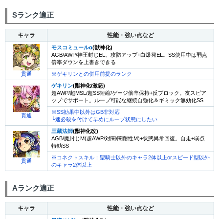
Sランク適正
キャラ
性能・強い点など
モスコミュールα
(獣神化)
AGB/AWP/神王封じEL。攻防アップ+白爆発EL。SS使用中は弱点
倍率ダウンを上書きできる
貫通
※ゲキリンとの併用前提のランク
ゲキリン
(獣神化/激怒)
超AWP/超MSL/超SS短縮/ゲージ倍率保持+反ブロック。友スピア
ップでサポート。ループ可能な継続自強化＆ギミック無効化SS
※SS効果中以外はGB非対応
貫通
└速必殺を付けて早めにループ状態にしたい
三蔵法師
(獣神化改)
AGB/魔封じM(超AWP/対闇/闇耐性M)+状態異常回復。自走+弱点
特効SS
※コネクトスキル：聖騎士以外のキャラ2体以上orスピード型以外
貫通
のキャラ2体以上
Aランク適正
キャラ
性能・強い点など