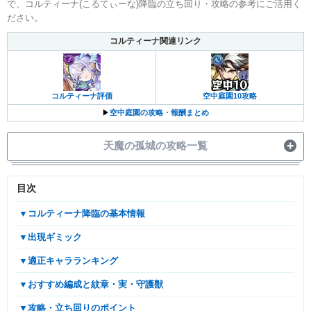
で、コルティーナ(こるてぃーな)降臨の立ち回り・攻略の参考にご活用く
ださい。
コルティーナ関連リンク
コルティーナ評価
空中庭園10攻略
▶︎
空中庭園の攻略・報酬まとめ
天魔の孤城の攻略一覧
空中庭園の攻略一覧
目次
▼コルティーナ降臨の基本情報
第1の園
第2の園
第3の園
第4の園
第5の園
▼出現ギミック
第6の園
第7の園
第8の園
第9の園
第10の園
▼適正キャラランキング
試練の間の攻略一覧
▼おすすめ編成と紋章・実・守護獣
▼攻略・立ち回りのポイント