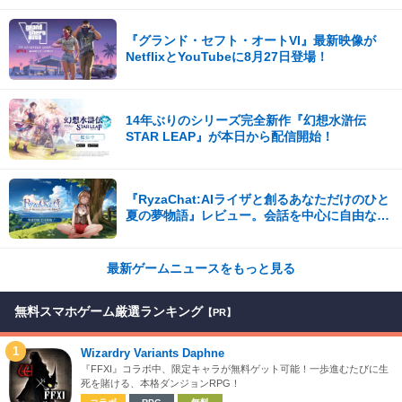
『グランド・セフト・オートVI』最新映像が
NetflixとYouTubeに8月27日登場！
14年ぶりのシリーズ完全新作『幻想水滸伝
STAR LEAP』が本日から配信開始！
『RyzaChat:AIライザと創るあなただけのひと
夏の夢物語』レビュー。会話を中心に自由な冒
険を進めていくシステムはこれまでにない新鮮
な体験が楽しめる【先行プレイレポート】
最新ゲームニュースをもっと見る
無料スマホゲーム厳選ランキング
【PR】
1
Wizardry Variants Daphne
『FFXI』コラボ中、限定キャラが無料ゲット可能！一歩進むたびに生
死を賭ける、本格ダンジョンRPG！