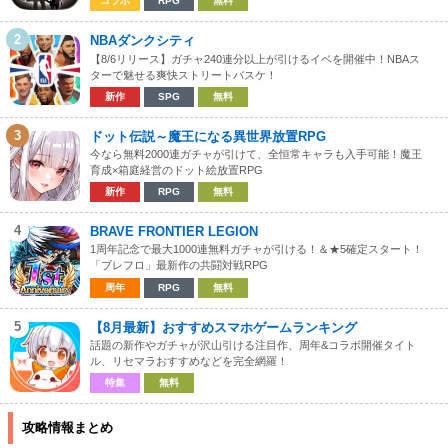
コラボ
RPG
無料
2
NBAダンクシティ
【8/6リリース】ガチャ240連分以上が引けるイベを開催中！NBAス
ターで魅せる爽快ストリートバスケ！
新作
SPG
無料
3
ドット伝説～魔王になる異世界放置RPG
今なら無料2000連ガチャが引けて、全恒常キャラも入手可能！魔王
育成×箱庭経営のドット絵放置RPG
新作
RPG
無料
4
BRAVE FRONTIER LEGION
1周年記念で最大1000連無料ガチャが引ける！＆★5確定スタート！
「ブレフロ」最新作の共闘対戦RPG
周年
RPG
無料
5
【8月最新】おすすめスマホゲームランキング
話題の新作やガチャが沢山引ける注目作、周年&コラボ開催タイト
ル、リセマラおすすめなどを完全網羅！
特集
無料
攻略情報まとめ