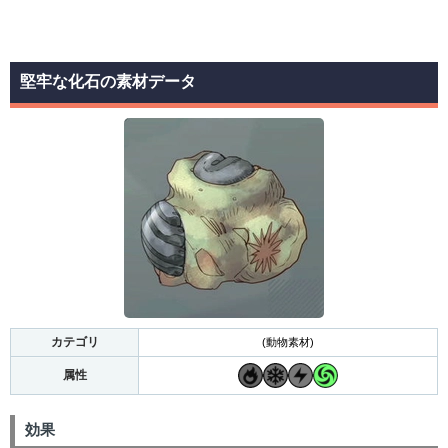
堅牢な化石の素材データ
カテゴリ
(動物素材)
属性
効果