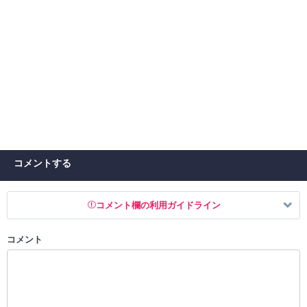
コメントする
コメント欄の利用ガイドライン
コメント
以下の書き込みを禁止とし、場合によってはコメント削除や書き込み制
限を行う可能性がございます。 あらかじめご了承ください。
・公序良俗に反する投稿
・スパムなど、記事内容と関係のない投稿