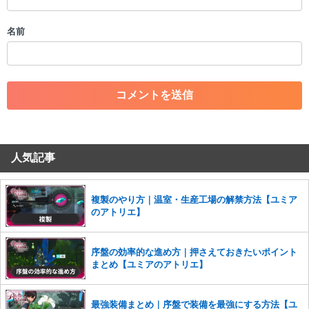
・誰かになりすます行為
・個人情報の投稿や、他者のプライバシーを侵害する投稿
名前
・一度削除された投稿を再び投稿すること
・外部サイトへの誘導や宣伝
・アカウントの売買など金銭が絡む内容の投稿
・各ゲームのネタバレを含む内容の投稿
・その他、管理者が不適切と判断した投稿
コメントの削除につきましては下記フォームより申請をいた
だけますでしょうか。
人気記事
コメントの削除を申請する
※投稿内容を確認後、順次対応さ
せていただきます。ご了承ください。
※一度削除したコメントは復元ができませんのでご注意くだ
複製のやり方｜温室・生産工場の解禁方法【ユミア
さい。
のアトリエ】
また、過度な利用規約の違反や、弊社に損害の及ぶ内容の書き込みがあ
った場合は、法的措置をとらせていただく場合もございますので、あら
序盤の効率的な進め方｜押さえておきたいポイント
かじめご理解くださいませ。
まとめ【ユミアのアトリエ】
最強装備まとめ｜序盤で装備を最強にする方法【ユ