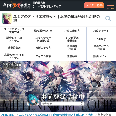
国内最大級！
ライター募集
ゲーム攻略情報メディア
ユミアのアトリエ攻略wiki｜追憶の錬金術師と幻創の
地
ユミアのアトリエ
取り返せない事
序盤の進め方
攻略チャート
攻略TOP
調合おすすめ
スキルツリー
レシピ開放
SP稼ぎ
アイテム
解放優先度
素材集め
最強装備
最強アイテム
残響片集め
複製のやり方
作り方
作り方
品質999おすすめ
アイテム検索
素材検索
評価レビュー
アイテム
AppMedia
ユミアのアトリエ攻略wiki｜追憶の錬金術師と幻創の地
素材
堅牢な化石