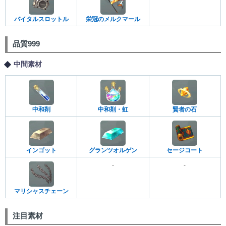
バイタルスロットル
栄冠のメルクマール
品質999
中間素材
中和剤
中和剤・虹
賢者の石
インゴット
グランツオルゲン
セージコート
-
-
マリシャスチェーン
注目素材