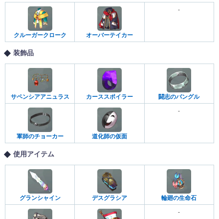
-
クルーガークローク
オーバーテイカー
装飾品
サペンシアアニュラス
カーススポイラー
闘志のバングル
-
軍師のチョーカー
道化師の仮面
使用アイテム
グランシャイン
デスグラシア
輪廻の生命石
-