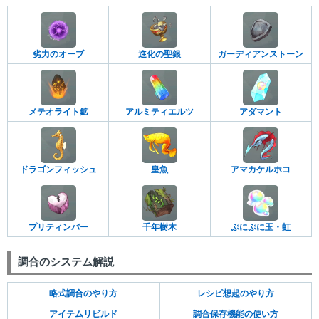
劣力のオーブ
進化の聖銀
ガーディアンストーン
メテオライト鉱
アルミティエルツ
アダマント
ドラゴンフィッシュ
皇魚
アマカケルホコ
プリティンバー
千年樹木
ぷにぷに玉・虹
調合のシステム解説
略式調合のやり方
レシピ想起のやり方
アイテムリビルド
調合保存機能の使い方