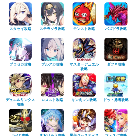
スタセイ攻略
ステラソラ攻略
モンスト攻略
パズドラ攻略
プロセカ攻略
ブルアカ攻略
マスターデュエル
ダフネ攻略
攻略
デュエルリンクス
ロススト攻略
キン肉マン攻略
ドット勇者攻略
攻略
ライD攻略
まおりゅう攻略
星矢ジャスティス
フェスバ攻略