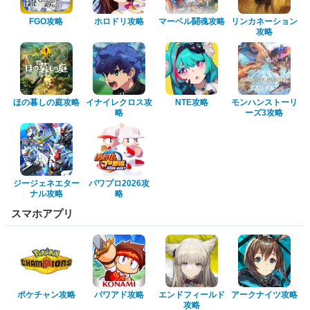
FGO攻略
ホロドリ攻略
マーベル闘魂攻略
リンカネーション
攻略
ほの暮しの庭攻略
イナイレクロス攻
NTE攻略
モンハンストーリ
略
ーズ3攻略
ジージェネエター
パワプロ2026攻
ナル攻略
略
スマホアプリ
ポケチャン攻略
パワアド攻略
エンドフィールド
アークナイツ攻略
攻略