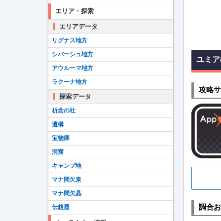
エリア・探索
エリアデータ
リグナス地方
シバーシュ地方
ユミア
アウルーマ地方
ラクーナ地方
攻略サ
探索データ
祈念の社
遺構
宝物庫
洞窟
キャンプ地
マナ間欠泉
マナ間欠晶
調合お
伝想器