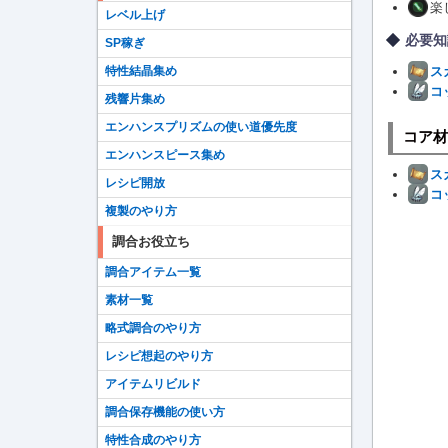
楽
レベル上げ
必要知
SP稼ぎ
特性結晶集め
ス
コ
残響片集め
エンハンスプリズムの使い道優先度
コア材
エンハンスピース集め
ス
レシピ開放
コ
複製のやり方
調合お役立ち
調合アイテム一覧
素材一覧
略式調合のやり方
レシピ想起のやり方
アイテムリビルド
調合保存機能の使い方
特性合成のやり方