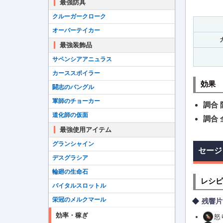
最強防具
クルーガークローク
オーバーテイカー
最強装飾品
サペンシアアニュラス
カーススポイラー
効果
闘志のバングル
軍師のチョーカー
調合
道化師の仮面
調合
最強使用アイテム
グランシャイン
セージ
デスグラシア
輪廻の生命石
レシピ
バイタルスロットル
栄冠のメルクマール
残響片
効率・稼ぎ
怒