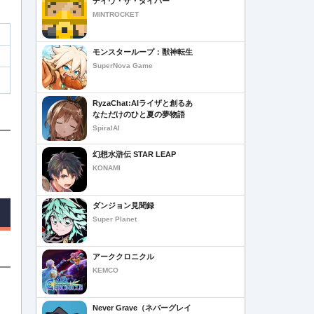
デイヴ・ザ・ダイバー
MINTROCKET
モンスターループ：獣神転生
SuperNova Game
RyzaChat:AIライザと創るあ
なただけのひと夏の夢物語
SpiralAI
幻想水滸伝 STAR LEAP
KONAMI
ダンジョン見聞録
Super Planet
アーククロニクル
KEMCO
Never Grave（ネバーグレイ