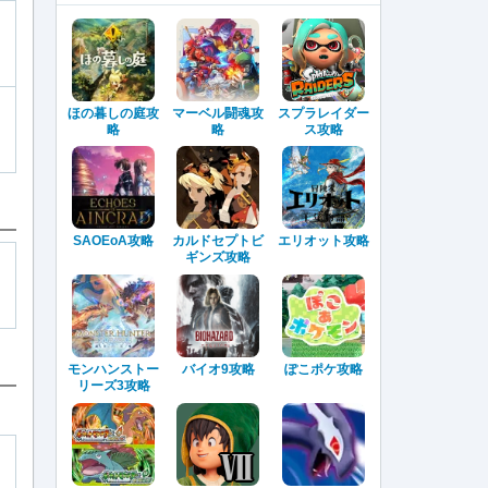
ほの暮しの庭攻
マーベル闘魂攻
スプラレイダー
略
略
ス攻略
SAOEoA攻略
カルドセプトビ
エリオット攻略
ギンズ攻略
モンハンストー
バイオ9攻略
ぽこポケ攻略
リーズ3攻略