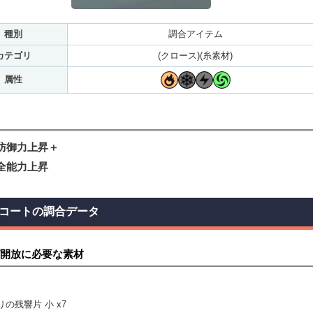
種別
調合アイテム
カテゴリ
(クロース)(糸素材)
属性
 防御力上昇＋
 全能力上昇
コートの調合データ
開放に必要な素材
りの残響片 小 x7