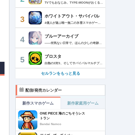
TVでもおなじみ、TYPE-MOONがおくるFateのRPG！ スマホでも本格的なRPGが楽しめる。 文字数にして500万字超という、圧倒的なボリュームを堪能できるストーリー！ 本編以外にもキャラクターごとにストーリーを用意し、Fateファンも今回はじめてFateの世界を体験される方も十分満足いただける内容となっています。 【あらすじ】 西暦2015年。 地球の未来を観測するカルデアは、2017年以降の人類史が崩壊している事実を確認した。 昨日まで確かに存在していた2115年までの“約束された未来”は、何の前触れもなく突如として消え去ったのだ。 なぜ。どうして。だれが。どうやって。 西暦2004年 日本 ある地方都市。 ここに今まではなかった、「観測できない領域」が現れたと。 カルデアはこれを人類絶滅の原因と仮定し、いまだ実験段階だった第六の実験を決行する事となった。 それは過去への時間旅行。 人間を霊子化させて過去に送りこみ、事象に介入する事で時空の特異点を解明、あるいは破壊する禁断の儀式。 その名を人理守護指令、グランドオーダー。 人類を守るために人類史に立ち向かう、運命と戦うものたちの総称である。 【ゲーム概要】 スマホに最適化された簡単操作のコマンドオーダーバトル！ プレイヤーはマスターとなって英霊たちを操り敵を倒し謎を解明していく。 好みの英霊で戦うか、強い英霊で戦うかバトルスタイルはプレイヤーしだい。 ◆豪華声優陣が続々参加 青木志貴、茜屋日海夏、赤羽根健治、明坂聡美、浅川悠、朝日奈丸佳、阿澄佳奈、阿部彬名、阿部敦、阿部里果、雨宮天、新井里美、井口裕香、井澤詩織、石川界人、石川由依、石谷春貴、伊瀬茉莉也、市ノ瀬加那、伊藤彩沙、伊藤かな恵、伊東健人、伊藤静、伊藤美紀、稲田徹、井上和彦、井上喜久子、井上麻里奈、伊丸岡篤、石見舞菜香、上坂すみれ、植田佳奈、上田麗奈、内田真礼、内田雄馬、内山昂輝、梅原裕一郎、江川央生、江口拓也、江越彬紀、遠藤綾、大久保瑠美、大空直美、大塚明夫、大塚芳忠、大原さやか、大和田仁美、岡本信彦、置鮎龍太郎、小倉唯、小澤亜李、小野賢章、小野大輔、小野友樹、小見川千明、かかずゆみ、柿原徹也、加隈亜衣、笠間淳、加瀬康之、門脇舞以、金元寿子、神尾晋一郎、茅野愛衣、川澄綾子、河西健吾、川野剛稔、神奈延年、鬼頭明里、木村珠莉、木村良平、桐本拓哉、釘宮理恵、久野美咲、黒木ほの香、黒田崇矢、桑原由気、KENN、高野麻里佳、古賀葵、小清水亜美、後藤邑子、小西克幸、小林千晃、小林ゆう、小林裕介、小原好美、小松未可子、子安武人、小山力也、近藤玲奈、斎賀みつき、西前忠久、斉藤壮馬、斎藤千和、坂本真綾、佐倉綾音、櫻井孝宏、佐藤聡美、佐藤利奈、沢城みゆき、下屋則子、島﨑信長、嶋村侑、庄司宇芽香、白石晴香、新垣樽助、真堂圭、末柄里恵、杉田智和、杉山紀彰、鈴木達央、鈴木崚汰、鈴代紗弓、鈴村健一、諏訪彩花、諏訪部順一、関俊彦、関智一、瀬戸麻沙美、芹澤優、仙台エリ、千本木彩花、園崎未恵、大地葉、高乃麗、高野直子、高橋花林、高橋李依、高山みなみ、武内駿輔、竹内良太、武田華、田中敦子、田中美海、田中理恵、谷山紀章、種﨑敦美、種田梨沙、田丸篤志、田村睦心、田村ゆかり、丹下桜、千葉繁、千葉翔也、津田健次郎、紡木吏佐、鶴岡聡、寺崎裕香、寺島拓篤、東山奈央、土岐隼一、飛田展男、戸松遥、豊永利行、鳥海浩輔、中井和哉、中田譲治、長縄まりあ、仲村美沙希、中村悠一、名塚佳織、生天目仁美、浪川大輔、能登麻美子、野中藍、乃村健次、土師孝也、長谷川育美、花江夏樹、花澤香菜、花守ゆみり、早見沙織、原由実、春野杏、潘めぐみ、日岡なつみ、日笠陽子、日野聡、平川大輔、ファイルーズあい、福圓美里、福西勝也、福山潤、藤井隼、藤沼建人、ブリドカットセーラ恵美、古川慎、保志総一朗、星野貴紀、堀内賢雄、堀江由衣、本多真梨子、本多陽子、本渡楓、前野智昭、M・A・O、増田俊樹、Machico、松風雅也、真殿光昭、マフィア梶田、三上哲、三木眞一郎、水樹奈々、水島大宙、水橋かおり、緑川光、水瀬いのり、南央美、峯田茉優、宮野真守、宮本充、村瀬歩、森川智之、森田了介、森永千才、森なな子、諸星すみれ、安井邦彦、山路和弘、山下大輝、山下七海、山寺宏一、山根綺、山野井仁、山村響、悠木碧、ゆかな、遊佐浩二、吉野裕行、佳村はるか、米澤円、若林直美、和氣あず未、和多田美咲（50音順） ◆全体構成・メインシナリオ・シナリオ・総監督 奈須きのこ ◆リードキャラクターデザイナー 武内崇 ◆アートディレクション TYPE-MOON ◆メインシナリオ・シナリオ執筆 東出祐一郎、桜井光 水瀬葉月、星空めてお ◆ゲストライター amphibian、虚淵玄（ニトロプラス）、acpi、ＯＫＳＧ（TYPE-MOON）、経験値、小太刀右京、三田誠、たけのこ星人、橘公司、田中天（株式会社フラッグノーツ）、成田良悟、鋼屋ジン、ひろやまひろし、円居挽、茗荷屋甚六、矢野俊策（株式会社フラッグノーツ）、リヨ（50音順） ◆キャラクターデザイン I-IV、蒼月タカオ（TYPE-MOON）、AKIRA、Azusa、東冬、荒野、Anmi、池澤真、石田あきら、いみぎむる、兔ろうと、羽海野チカ、大森葵、岡崎武士、okojo、およ、加藤いつわ、カワグチタケシ、きばどりリュー、桐原小鳥、ギンカ、倉花千夏、黒星紅白、小梅けいと、近衛乙嗣、小松崎類、こやまひろかず（TYPE-MOON）、西藤浩樹（LASENGLE）、saitom、坂本みねぢ、佐々木少年、サテー、色素、縞うどん（TYPE-MOON）、島田フミカネ、しまどりる、sime、下越（TYPE-MOON）、シャカＰ（LASENGLE）、白浜鴎、しらび、白峰、真じろう、STAR影法師、曽我誠、タイキ、高橋慶太郎、高山箕犀、竹、武中英雄、武梨えり、たけのこ星人、TAKOLEGS、田島昭宇、タスクオーナ、danciao、中央東口、CHOCO、悌太、Dd、天空すふぃあ、DANGERDROP、toi8、トリダモノ、中原、なまにくATK、西出ケンゴロー、nipi、ネコタワワ、NOCO、pako、林けゐ、原田たけひと、春野友矢、ばん！、Bすけ、左、ヒライユキオ、平野稜二、広江礼威、ひろやまひろし、PFALZ、ぶくろて、huke、BLACK（TYPE-MOON）、古海鐘一、BUNBUN、hou、ホトソウカ、本庄雷太、前田浩孝、マシマサキ、また、松竜、Mika Pikazo、緑川美帆、三輪士郎、村山竜大、めろん22、望月けい、元村人、森井しづき、森山大輔、山中虎鉄、YOCO_N（LASENGLE）、余湖裕輝、米山舞、La-na、lack、リヨ、Ryota-H、輪くすさが、redjuice、ReDrop、ろび～な、ワダアルコ、渡れい（50音順） このアプリケーションには、（株）ＣＲＩ・ミドルウェアの「CRIWARE（TM）」が使用されています。
ホワイトアウト・サバイバル
3
4億人が遊ぶ唯一無二の氷雪スマホゲーム！サクッと爽快！みんなで極寒サバイバル ！ 猛吹雪に襲われ、かつての世界は崩壊。人類の文明の灯火は、氷雪の中で今にも消えかかっている…。 生存者達よ、今こそ立ち上がれ！——仲間を率いて希望の灯りをともし、凍てつく大地に新たな拠点を築こう！ さらに新規ユーザー限定でSSR英雄「ジャスミン」が無料で仲間入り！ 彼女と共に氷原の奥地へと踏み込み、吹雪の中に潜む未知の脅威に立ち向かおう！ 【ゲームの特徴】 ◆領地再建！凍土に希望の光を！ 大溶鉱炉に火を灯すことから始めて、積もった雪を溶かして領土を開拓しよう！ 法令を発布して人員を的確に配置すれば、拠点の建設効率がぐんとアップ！ ◆放置で楽々、資源を効率ストック！ ワンタップで英雄を派遣するだけで、見守りは不要！ オフライン中も資源は自動でたっぷり蓄積されて、戻れば報酬が山盛り！極寒サバイバルでも、もう怖くない！ ◆お手軽に始められる氷雪ミニゲーム！ ミニゲームが次々と登場！「穴釣り選手権」でレア生物図鑑を解放し、「除雪隊」で雪山の宝を発見しよう！ スキマ時間でも気軽にプレイできて、雪原ライフは楽しさ満載！ ◆戦略を駆使して、英雄で敵を撃退！ 英雄はレベル共有で育成の手間いらずで、スキルを活かせば様々な難関を攻略可能！ 最強チームを組み上げて、敵を圧倒しよう！ ◆協力プレイで、凍土制覇を目指そう！ 同盟の支援で負傷者の治療や育成もスピードアップ！ 作戦を練って仲間と役割分担すれば戦力倍増！勝利の喜びをみんなで分かち合おう！ さらにたくさんのコンテンツをお届けいたします： ◆オフィシャルサイト: https://whiteoutsurvival.centurygames.com/ja ◆X: https://x.com/WOS_Japan ◆Facebook: https://www.facebook.com/WhiteoutSurvival ◆Discord: https://discord.gg/whiteoutsurvival ◆YouTube: https://www.youtube.com/@WhiteoutSurvivalOfficial_JA ◆TikTok: https://www.tiktok.com/@howasaba.jp
ブルーアーカイブ
4
――何気ない日常で、ほんの少しの奇跡を見つける物語 Yostarが贈る学園×青春×物語RPG『ブルーアーカイブ -Blue Archive-』！ 先生として、個性豊かで魅力的な生徒たちと共に、一風変わった学園都市キヴォトスの 日常を過ごそう！ ■あらすじ ここは学園都市キヴォトス。 数千の学園からなる超巨大学園都市では、日々トラブルが絶えない。 この問題に対応すべく、連邦生徒会長によって連邦捜査部【シャーレ】が設立された。 この物語は【シャーレ】の顧問となる先生とそれに協力する生徒たちと学園都市での日常を 描いた物語である。 ▼可愛いキャラクターが活躍する3Dバトル 大迫力の3Dリアルタイムバトル！ 可愛いキャラクター達が画面いっぱいに所狭しと大活躍。 あなたは先生として、生徒たちを指揮しよう！ ▼個性豊かなキャラクターを彩るハイクオリティの2Dアニメーション 美少女キャラクターたちが綺麗な2Dアニメーションであなたを迎えてくれる！ 仲良くなると特別なアニメーションが見れることもあるぞ！ ▼生徒たちと絆を深めて彼女たちと特別な日常を過ごそう！ 一緒にいる時間が長ければ長いほど、彼女たちはあなたとの絆は深まっていく。 そんな彼女たちとの日々が、きっとあなたの日常を特別なものに！ ▼公式Twitter https://twitter.com/Blue_ArchiveJP ▼公式サイト https://bluearchive.jp/ (C)Yostar, Inc.
ブロスタ
5
白熱の3対3、そしてサバイバルマルチプレイを楽しめるモバイルゲーム！3分間で展開する様々なゲームモード… 友達と共闘するもよし、一人で戦うもよし。 強力な必殺技や特殊能力を持ったキャラクターを入手して、アップグレードしましょう。ユニークなスキンを集めれば、戦場でひときわ目立つこと間違いなし！ブロスタワールドの不思議なステージで、バトルを繰り広げましょう！ ブロスタは無料でダウンロードおよびプレイが可能ですが、一部のゲーム内アイテムを有料で購入いただくことも可能です（ランダムなアイテムを含む）。ゲーム内アイテムの有料購入を希望しない場合は、デバイスの設定からアプリ内課金を無効にしてください。 様々なゲームモードで戦おう エメラルドハント（3対3）：チームの仲間と共に敵チームに勝利！エメラルドを10個集めたら最後まで守り抜きましょう。倒されるとエメラルドも失います。 バトルロイヤル（ソロ/デュオ）：生き残りをかけたサバイバルモード。キャラクターのパワーアップを集めましょう。デュオまたはソロモードを選んだら、大混乱の戦場で最後まで生き延びた者が勝者となります。そして勝者がすべてを独り占めします！ ブロストライカー（3対3）：ひと味違うゲームモードです！サッカーの腕試しといきましょう。先に2ゴールを決めたチームが勝利します。なおレッドカードはありませんので、激しいバトルにご注意ください。 賞金稼ぎ（3対3）：敵を倒して星を獲得！自分の星も守り抜きましょう。より多くの星を集めたチームの勝利です。 強奪（3対3）：チームの金庫を守りながら、敵チームの金庫の破壊を目指します。ひっそりと前進したら、豪快にお宝までの道を切り拓きましょう！ 特別イベント：期間限定の特別な対人および対CPUゲームモードです。 チャンピオンシップチャレンジ：ブロスタのゲーム内予選に参加して、eスポーツの世界に飛び込みましょう！ キャラクターのアンロックとアップグレード 強力な必殺技や特殊能力を持ったキャラクターを集めて、アップグレードしましょう。キャラクターを強化して、ユニークなスキンを集めましょう。 ブロスタパス クエストやブロスタボックス、エメラルド、ピンズ、そしてブロスタパス限定スキンなど、特典が盛りだくさん！シーズンごとに特典は変わります。 MVPプレイヤーになろう ローカルのランキングを駆け上がり、あなたの強さを証明しましょう！ どんな時も進化しよう 新たなキャラクターやスキン、マップ、特別イベント、ゲームモードを探し求めましょう。 特徴： 3対3のリアルタイム対戦で世界中のプレイヤーとバトル 白熱のモバイル向けサバイバルマルチプレイ 独自の攻撃や必殺技を持った、強力な新キャラクターをアンロック 日々入れ替わるイベントとゲームモード バトルは一人でも、フレンドと一緒でもプレイ可能 グローバルまたはローカルのランキングを駆け上がろう 仲間とクラブを結成したり参加したりして、情報交換しながら共に戦おう スキンをアンロックしてキャラクターをカスタマイズ プレイヤーが作った攻略の難しい新マップ クラッシュ・オブ・クラン、クラッシュ・ロワイヤル、ブーム・ビーチの制作会社がお届けするバトルゲーム！ サポート： サポートが必要な際は、ゲーム内の設定の「ヘルプとサポート」からご連絡いただくか、http://supercell.helpshift.com/a/brawl-stars/をご覧ください。 プライバシーポリシー： http://supercell.com/en/privacy-policy/jp/ サービス利用規約： http://supercell.com/en/terms-of-service/jp/ 保護者の皆さまへ： http://supercell.com/en/parents/jp/
セルランをもっと見る
配信/発売カレンダー
新作スマホゲーム
新作家庭用ゲーム
ONE PIECE 海のごちそうレス
トラン
Bandai Namco