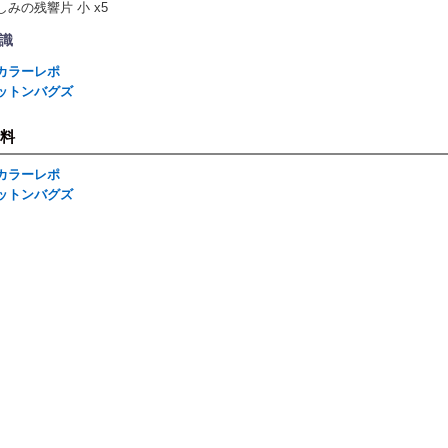
しみの残響片 小 x5
識
カラーレポ
ットンバグズ
料
カラーレポ
ットンバグズ