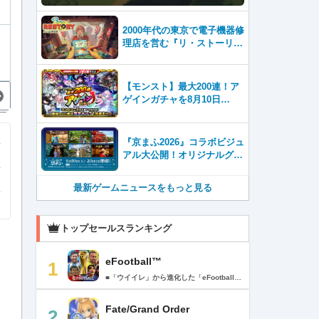
日発売
2000年代の東京で電子機器修
理店を営む『リ・ストーリ
ー: 思い出修理屋 (ReStor
y)』本日Steamで配信開始
【モンスト】最大200連！ア
ゲインガチャを8月10日
（月）より開催！
『京まふ2026』コラボビジュ
アル大公開！オリジナルグッ
ズやキャラカフェエリアな
ど、見どころ満載！！
最新ゲームニュースをもっと見る
トップセールスランキング
eFootball™
1
■「ウイイレ」から進化した「eFootball™」 人気サッカーゲーム「ウイニングイレブン」が「eFootball™」とタイトルを変え、大きく進化して生まれ変わりました。「eFootball™」で新しいサッカーゲームを体感しましょう！ ■はじめての方でも安心 ダウンロード後は、実践を交えたステップアップ方式のチュートリアルで直感的に基本操作を覚えることができます！さらに、チュートリアルを全てクリアすると、リオネル メッシがもらえます！！ また、試合の面白さや爽快感を楽しんでいただくためにスマートアシストを実装。 複雑な操作をしなくても、華麗なドリブルやパスで相手をかわして強烈なシュートでゴールを奪うことができます！ 【基本的な遊び方】 ■好きなチームで始めよう 欧州、米州、アジアなど世界各国のクラブやナショナルチームなどお気に入りのチームでスタートできます！ ■選手を獲得しましょう チームを作成したら、選手を獲得しましょう。現役のスーパースターや、歴史に残るレジェンドたちが、あなたのクラブでの活躍を待っています！ ・スペシャル選手リスト 現実の試合で大活躍した選手や、注目リーグの選手、レジェンドなどの特別な選手を獲得できます。 ・スタンダード選手リスト 好きな選手を獲得できます。条件を設定して絞り込むことができます。 ・監督リスト さまざまな戦術や得意な育成タイプを持った監督を獲得できます。 ■試合を楽しもう 獲得した選手でチームを編成したら、いよいよ試合に挑戦！ AIを相手に腕を磨いたり、オンライン対戦でランキングを競ったり、楽しみ方はあなた次第です。 ・対AI戦で腕を磨く 注目リーグのチームやナショナルチームを相手に戦うイベントなど、サッカーシーズンに合わせたさまざまなテーマのイベントが開催されています。 また、10段階にレベル分けされたDivision制の「eFootball™ リーグ」で楽しみながらレベルアップしていくことも可能です！ ・対人戦で実力を試す Division制の全ユーザーとランキングを競う「eFootball™ リーグ」や、毎週開催される様々なイベントで、オンラインでのリアルタイム対戦を楽しむことができます。あなたのドリームチームで、最高峰のDivision 1を目指しましょう！ ・友達と最大3vs3の対戦を楽しむ フレンドマッチ機能を使って、友達と対戦することができます。育て上げたチームの強さを友達に見せつけましょう！ また、最大3vs3の協力対戦も可能。友達とオンラインで集まって対戦を楽しみましょう！ ■選手を育てる 獲得した選手は、選手種別によっては成長させることができます。 試合に出場させたり、ゲーム内アイテムを使用したりして、選手のレベルを上げる事で入手できる「タレントポイント」で、能力パラメータを上昇させましょう。 より自分好みの選手にしたい場合は、手動でポイントを割り振りましょう。 ポイントの割り振りに迷った場合は、[おまかせ]で設定することもできます。 自分だけのお気に入りの選手に育て上げましょう！ 【もっと楽しむ】 ■Live Updateを毎週配信 選手の移籍や、現実の試合での活躍が反映される「Live Update」を搭載。 毎週配信される「Live Update」を参考に、スカッドを編成し試合に挑みましょう。 ■スタジアムをカスタマイズ 試合中のスタジアムに反映されるコレオ・オブジェクトなどのスタジアムパーツをカスタマイズできます。 思い通りのスタジアムにアレンジして、ゲーム体験を彩りましょう！ ※居住国・地域が以下のお客様には、eFootball™ コインによるルートボックス施策をご提供しておりません。 ベルギー、ブラジル(18歳未満) 【最新情報について】 本商品は、新機能やモードの追加、ゲームプレイ・イベントのアップデートを継続的に行っていきます。 最新情報は「eFootball™」公式サイトをご確認ください。 【ダウンロードについて】 本アプリをダウンロードするためには、ストレージに約3.3GBの空き容量が必要となります。 あらかじめ3.3GB以上の容量を空けてからダウンロードを行っていただけますようお願いします。 ダウンロード時はWi-Fi環境で接続することを推奨いたします。 ※アップデートにつきましても同様となります。 【通信環境について】 本アプリはオンラインゲームです。通信可能な環境でお楽しみください。
Fate/Grand Order
2