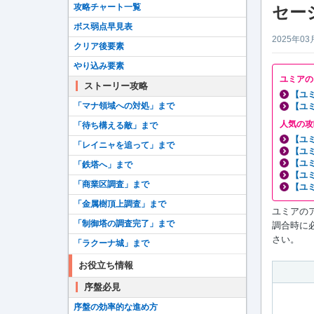
攻略チャート一覧
セー
ボス弱点早見表
2025年03
クリア後要素
やり込み要素
ユミアの
ストーリー攻略
【ユ
「マナ領域への対処」まで
【ユ
人気の攻
「待ち構える敵」まで
【ユ
「レイニャを追って」まで
【ユ
【ユ
「鉄塔へ」まで
【ユ
「商業区調査」まで
【ユ
「金属樹頂上調査」まで
ユミアの
「制御塔の調査完了」まで
調合時に
さい。
「ラクーナ城」まで
お役立ち情報
序盤必見
序盤の効率的な進め方