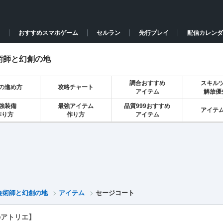
おすすめスマホゲーム
セルラン
先行プレイ
配信カレンダ
術師と幻創の地
調合おすすめ
スキル
の進め方
攻略チャート
アイテム
解放優
強装備
最強アイテム
品質999おすすめ
アイテ
作り方
作り方
アイテム
金術師と幻創の地
アイテム
セージコート
のアトリエ】