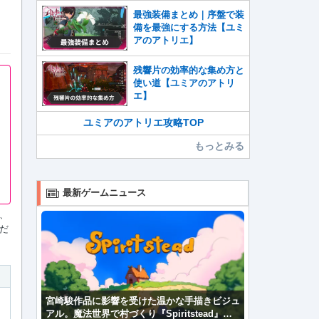
最強装備まとめ｜序盤で装
備を最強にする方法【ユミ
アのアトリエ】
残響片の効率的な集め方と
使い道【ユミアのアトリ
エ】
ユミアのアトリエ攻略TOP
もっとみる
最新ゲームニュース
、
だ
宮崎駿作品に影響を受けた温かな手描きビジュ
アル。魔法世界で村づくり『Spiritstead』本