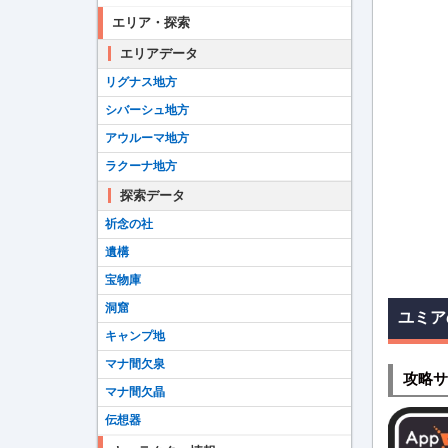
エリア・探索
エリアデータ
リグナス地方
シバーシュ地方
アウルーマ地方
ラクーナ地方
探索データ
祈念の社
遺構
宝物庫
洞窟
ユミア
キャンプ地
マナ間欠泉
攻略サ
マナ間欠晶
伝想器