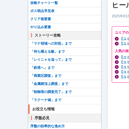
攻略チャート一覧
ヒー
ボス弱点早見表
2025年03
クリア後要素
やり込み要素
ユミアの
ストーリー攻略
【ユ
「マナ領域への対処」まで
【ユ
人気の攻
「待ち構える敵」まで
【ユ
「レイニャを追って」まで
【ユ
【ユ
「鉄塔へ」まで
【ユ
「商業区調査」まで
【ユ
「金属樹頂上調査」まで
「制御塔の調査完了」まで
「ラクーナ城」まで
お役立ち情報
序盤必見
序盤の効率的な進め方