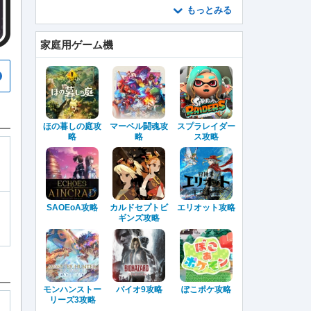
もっとみる
家庭用ゲーム機
ほの暮しの庭攻
マーベル闘魂攻
スプラレイダー
略
略
ス攻略
SAOEoA攻略
カルドセプトビ
エリオット攻略
ギンズ攻略
モンハンストー
バイオ9攻略
ぽこポケ攻略
リーズ3攻略