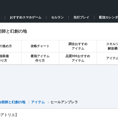
おすすめスマホゲーム
セルラン
先行プレイ
配信カレンダ
術師と幻創の地
調合おすすめ
スキル
の進め方
攻略チャート
アイテム
解放優
強装備
最強アイテム
品質999おすすめ
アイテ
作り方
作り方
アイテム
金術師と幻創の地
アイテム
ヒールアンブレラ
のアトリエ】