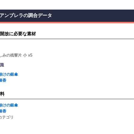
アンブレラの調合データ
開放に必要な素材
しみの残響片 小 x5
識
除けの銀傘
燥香
料
除けの銀傘
燥香
)カテゴリ