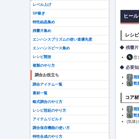
レベル上げ
SP稼ぎ
ヒール
特性結晶集め
残響片集め
レシピ
エンハンスプリズムの使い道優先度
残響片
エンハンスピース集め
レシピ開放
悲
複製のやり方
必要知
調合お役立ち
雨
乾
調合アイテム一覧
素材一覧
コア材
略式調合のやり方
雨
レシピ想起のやり方
乾
アイテムリビルド
(気体
調合保存機能の使い方
特性合成のやり方