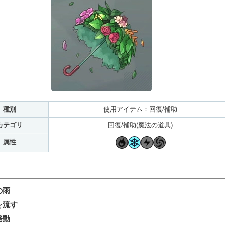
種別
使用アイテム：回復/補助
カテゴリ
回復/補助(魔法の道具)
属性
の雨
を流す
発動