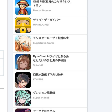
ONE PIECE 海のごちそうレス
トラン
Bandai Namco
デイヴ・ザ・ダイバー
MINTROCKET
モンスターループ：獣神転生
SuperNova Game
RyzaChat:AIライザと創るあ
なただけのひと夏の夢物語
SpiralAI
幻想水滸伝 STAR LEAP
KONAMI
ダンジョン見聞録
Super Planet
アーククロニクル