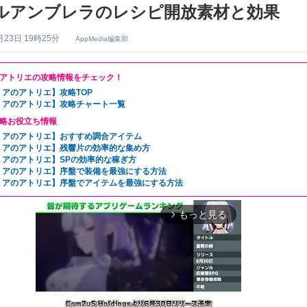
ルアンブレラのレシピ開放素材と効果
月23日 19時25分
AppMedia編集部
アトリエの攻略情報をチェック！
ミアのアトリエ】攻略TOP
ミアのアトリエ】攻略チャート一覧
略お役立ち情報
ミアのアトリエ】おすすめ調合アイテム
ミアのアトリエ】残響片の効率的な集め方
ミアのアトリエ】SPの効率的な稼ぎ方
ミアのアトリエ】序盤で装備を最強にする方法
ミアのアトリエ】序盤でアイテムを最強にする方法
もっと見る
arrow_forward_ios