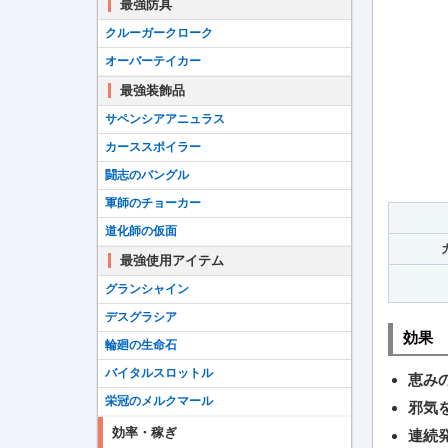
最強防具
クルーガークローク
オーバーテイカー
最強装飾品
サペンシアアニュラス
カーススポイラー
闘志のバングル
軍師のチョーカー
道化師の仮面
最強使用アイテム
グランシャイン
デスグラシア
効果
輪廻の生命石
バイタルスロットル
恵み
栄冠のメルクマール
邪気
効率・稼ぎ
連続