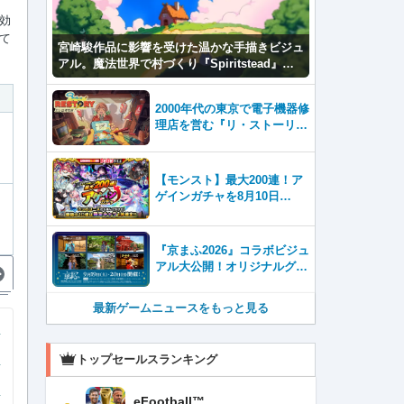
効
て
宮崎駿作品に影響を受けた温かな手描きビジュ
アル。魔法世界で村づくり『Spiritstead』本
日発売
2000年代の東京で電子機器修
理店を営む『リ・ストーリ
ー: 思い出修理屋 (ReStor
y)』本日Steamで配信開始
【モンスト】最大200連！ア
ゲインガチャを8月10日
（月）より開催！
『京まふ2026』コラボビジュ
アル大公開！オリジナルグッ
ズやキャラカフェエリアな
ど、見どころ満載！！
最新ゲームニュースをもっと見る
トップセールスランキング
eFootball™