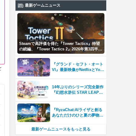
最新ゲームニュース
Steamで高評価を得た『Tower Tactics』待望
の続編、『Tower Tactics 2』2026年第3四半期
に早期アクセス開始
『グランド・セフト・オート
て
VI』最新映像がNetflixとYou
Tubeに8月27日登場！
14年ぶりのシリーズ完全新作
『幻想水滸伝 STAR LEAP』
が本日から配信開始！
『RyzaChat:AIライザと創る
あなただけのひと夏の夢物
語』レビュー。会話を中心に
自由な冒険を進めていくシス
最新ゲームニュースをもっと見る
テムはこれまでにない新鮮な