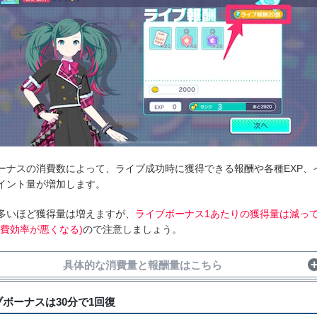
ーナスの消費数によって、ライブ成功時に獲得できる報酬や各種EXP、
イント量が増加します。
多いほど獲得量は増えますが、
ライブボーナス1あたりの獲得量は減っ
消費効率が悪くなる)
ので注意しましょう。
具体的な消費量と報酬量はこちら
費量
報酬・各種EXP
イベントP
ボーナスは30分で1回復
なし）
1倍
1倍