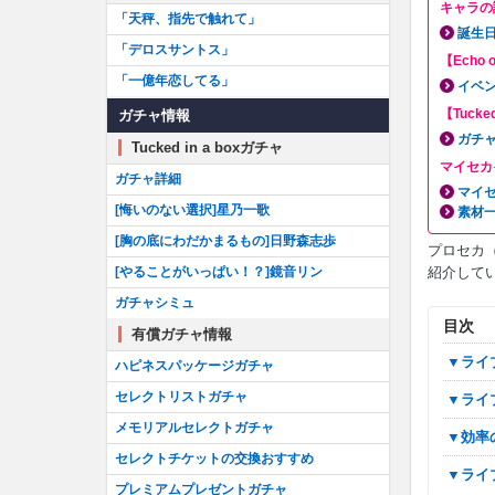
キャラの
「天秤、指先で触れて」
誕生
「デロスサントス」
【Echo 
「一億年恋してる」
イベ
【Tucke
ガチャ情報
ガチ
Tucked in a boxガチャ
マイセカ
ガチャ詳細
マイ
[悔いのない選択]星乃一歌
素材
[胸の底にわだかまるもの]日野森志歩
プロセカ
紹介して
[やることがいっぱい！？]鏡音リン
ガチャシミュ
目次
有償ガチャ情報
▼ラ
ハピネスパッケージガチャ
セレクトリストガチャ
▼ラ
メモリアルセレクトガチャ
▼効
セレクトチケットの交換おすすめ
▼ラ
プレミアムプレゼントガチャ