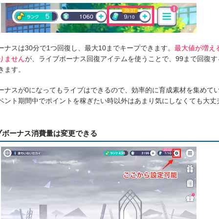
5倍
5倍
10倍
10倍
14倍
15倍
17倍
19倍
ーナスは30分で1つ回復し、最大10までキープできます。
最大値が増え
20倍
23倍
りません
が、ライブボーナス回復アイテムを使うことで、99まで回復す
きます。
21倍
26倍
22倍
29倍
ーナスが0になってもライブはできるので、効率的に育成素材を集めて
23倍
31倍
ベント期間中でポイントを稼ぎたい時以外はあまり気にしなくても大丈
24倍
33倍
25倍
35倍
ブボーナス消費量は変更できる