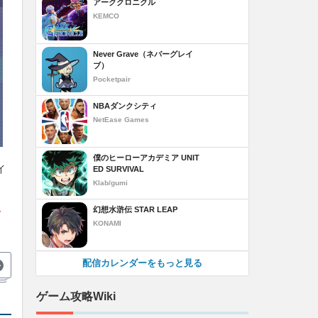
アーククロニクル
KEMCO
Never Grave（ネバーグレイ
ブ）
Pocketpair
NBAダンクシティ
NetEase Games
僕のヒーローアカデミア UNIT
イ
ED SURVIVAL
Klab/gumi
幻想水滸伝 STAR LEAP
て
KONAMI
配信カレンダーをもっと見る
ゲーム攻略Wiki