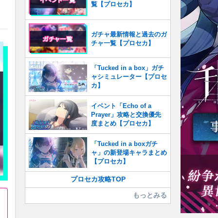
覧【プロセカ】
ガチャ最新情報と過去のガ
チャ一覧【プロセカ】
「Tucked in a box」ガチ
ャシミュレーター【プロセ
カ】
イベント「Echo of a
Prayer」攻略と交換優先
度まとめ【プロセカ】
「Tucked in a boxガチ
ャ」の新登場キャラまとめ
【プロセカ】
プロセカ攻略TOP
もっとみる