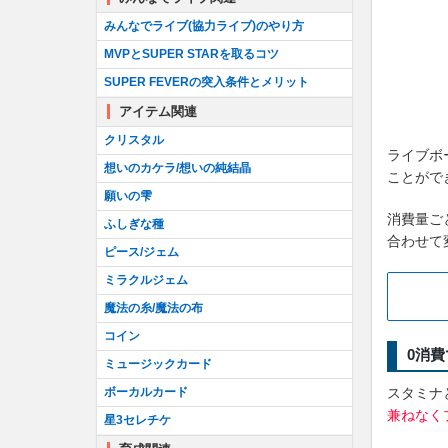
みんなでライブ(協力ライブ)のやり方
MVPとSUPER STARを取るコツ
SUPER FEVERの突入条件とメリット
アイテム関連
クリスタル
ライブボ
想いのカケラ/想いの純結晶
ことがで
願いの雫
消費量ご
ふしぎな種
合わせて
ピース/ジェム
ミラクルジェム
魔法の糸/魔法の布
コイン
0消
ミュージックカード
ボーカルカード
スタミナ
兼ねなく
星3セレチケ