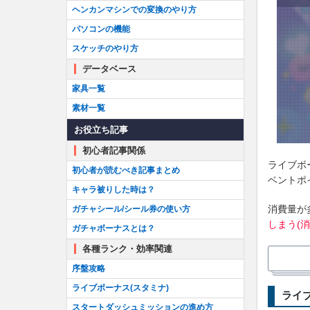
ヘンカンマシンでの変換のやり方
パソコンの機能
スケッチのやり方
データベース
家具一覧
素材一覧
お役立ち記事
初心者記事関係
ライブボ
初心者が読むべき記事まとめ
ベントポ
キャラ被りした時は？
消費量が
ガチャシール/シール券の使い方
しまう(
ガチャボーナスとは？
各種ランク・効率関連
序盤攻略
ライボ消
ライブボーナス(スタミナ)
ライブ
0（消費
スタートダッシュミッションの進め方