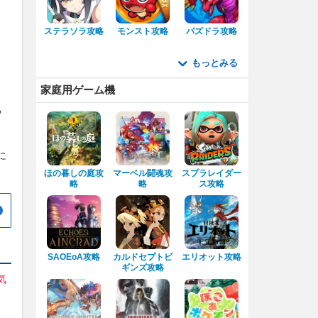
ステラソラ攻略
モンスト攻略
パズドラ攻略
もっとみる
家庭用ゲーム機
る
に
ほの暮しの庭攻
マーベル闘魂攻
スプラレイダー
略
略
ス攻略
SAOEoA攻略
カルドセプトビ
エリオット攻略
ギンズ攻略
気