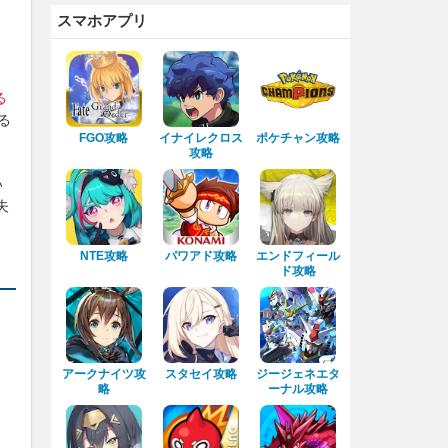
スマホアプリ
る
る
FGO攻略
イナイレクロス
ポケチャン攻略
攻略
い
夫
NTE攻略
パワアド攻略
エンドフィール
ド攻略
アークナイツ攻
スタセイ攻略
ジージェネエタ
略
ーナル攻略