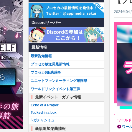
【プ
2024年04
Discordサーバー
最新情報
最新告知情報
プロセカ放送局最新情報
プロセカ6th感謝祭
ユニットファンミーティング感謝祭
ワールドリンクイベント第三弾
最新イベント・ガチャ情報
Echo of a Prayer
Tucked in a box
ワールド
└ガチャシミュ
ワー
新規追加楽曲情報