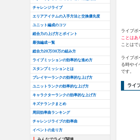
1
チャレンジライブ
2
エリアアイテムの入手方法と交換優先度
3
ユニット編成のコツ
4
ライブボ
総合力の上げ方とポイント
5
ことはあ
最強編成一覧
ことはで
6
総合力20万/30万の組み方
7
ライブボ
ライブミッションの効率的な進め方
8
る時やイ
スタンプミッションとは
9
です。
プレイヤーランクの効率的な上げ方
10
ライ
ユニットランクの効率的な上げ方
キャラクターランクの効率的な上げ方
キズナランクまとめ
周回効率曲ランキング
チャレンジライブの効率曲
イベントの走り方
みんなでライブ関連