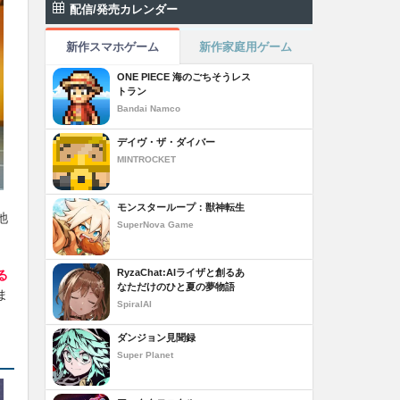
配信/発売カレンダー
新作スマホゲーム
新作家庭用ゲーム
ONE PIECE 海のごちそうレス
トラン
Bandai Namco
デイヴ・ザ・ダイバー
MINTROCKET
モンスターループ：獣神転生
池
SuperNova Game
RyzaChat:AIライザと創るあ
る
なただけのひと夏の夢物語
ま
SpiralAI
ダンジョン見聞録
Super Planet