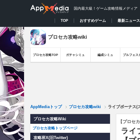
国内最大級！ゲーム攻略情報メディア
TOP
おすすめゲーム
最新ニュース
プロセカ攻略wiki
プロセカ攻略TOP
ガチャシミュ
編成シミュ
ブルフェス
AppMediaトップ
プロセカ攻略wiki
ライブボーナス(
プロセカ攻略Wiki
【プロセカ
プロセカ攻略トップページ
ライ
攻略班X(旧Twitter)