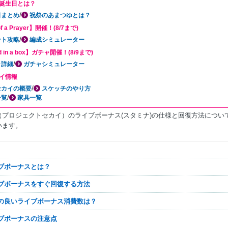
誕生日とは？
/
日まとめ
祝祭のあまつゆとは？
of a Prayer】開催！(8/7まで)
/
ント攻略
編成シミュレーター
d in a box】ガチャ開催！(8/9まで)
/
ャ詳細
ガチャシミュレーター
イ情報
/
セカイの概要
スケッチのやり方
/
一覧
家具一覧
（プロジェクトセカイ）のライブボーナス(スタミナ)の仕様と回復方法につい
います。
イブボーナスとは？
イブボーナスをすぐ回復する方法
率の良いライブボーナス消費数は？
イブボーナスの注意点