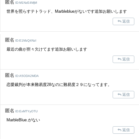
匿名
ID:M1NzE4MjM
世界を照らすテトラッド、Marbleblueがないです追加お願いします
返信
匿名
ID:E1MzQ4NzI
最近の曲が所々欠けてます追加お願いします
返信
匿名
ID:A5ODA2MDA
恋愛裁判が本来難易度28なのに難易度２９になってます。
返信
匿名
ID:ExMTYyOTU
MarbleBlue.がない
返信