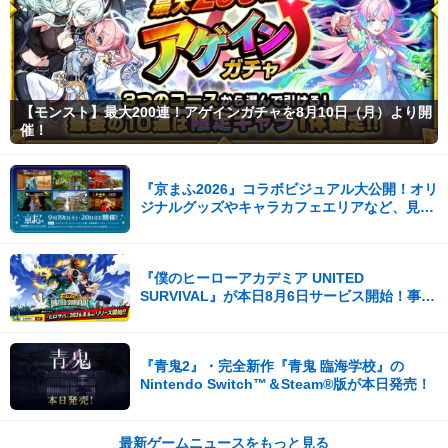
【モンスト】最大200連！アゲインガチャを8月10日（月）より開
催！
『京まふ2026』コラボビジュアル大公開！オリ
ジナルグッズやキャラカフェエリアなど、見ど
ころ満載！！
『僕のヒーローアカデミア UNITED
SURVIVAL』が本日8月6日サービス開始！事前
登録者数100万を突破！
『青鬼2』・完全新作『青鬼 臨海学校』の
Nintendo Switch™＆Steam®版が本日発売！
最新ゲームニュースをもっと見る