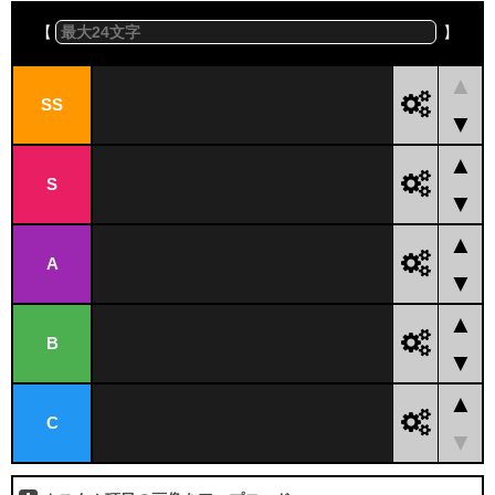
【
】
▲
SS
▼
▲
S
▼
▲
A
▼
▲
B
▼
▲
C
▼