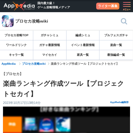
国内最大級！
ライター募集
ゲーム攻略情報メディア
プロセカ攻略wiki
プロセカ攻略TOP
ガチャシミュ
編成シミュ
ブルフェスガチャ
ワールドリンク
ガチャ最新情報
イベント最新情報
楽曲一覧
キャラ一覧
マイセカイ
家具一覧
最強編成一覧
AppMedia
プロセカ攻略wiki
楽曲ランキング作成ツール【プロジェクトセカイ】
【プロセカ】
楽曲ランキング作成ツール【プロジェク
トセカイ】
2023年10月17日13時14分
AppMedia編集部