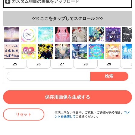
カスタム項目の画像をアップロード
25
26
27
28
29
30
検索
保存用画像を生成する
作成出来ない場合や、ご意見・ご要望がある場合、
コメ
リセット
ントを送信して
ご連絡ください。