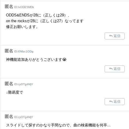
匿名
ID:IxODE5MDk
ODDS&ENDSが28に（正しくは29）、
on the rocksが28に（正しくは27）なってます
修正お願いします。
返信
匿名
ID:I0Mzc1ODg
神機能追加ありがとうございます😭
返信
匿名
ID:cyOTg4MjY
↓難易度で
返信
匿名
ID:cyOTg4MjY
スライドして探すのかなり手間なので、曲の検索機能を何卒…