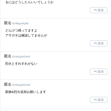
るにはどうしたらいいでしょうか
返信
匿名
ID:R6gcbAjAB
どんけつ残ってますよ
アサガオは確認してませんが
返信
匿名
ID:8AyQ4OAAF
烈火とすれすれがない
返信
匿名
ID:8AyQ4OAAE
新曲&烈火追加お願いします
返信