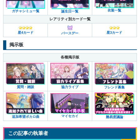
衣装一覧
ガチャシミュ一覧
誕生日一覧
レアリティ別カード一覧
星4カード
星3カード
バースデー
掲示板
各種掲示板
質問・雑談
協力ライブ
フレンド募集
マイセカイ
追加希望ボカロ曲
難易度議論
この記事の執筆者