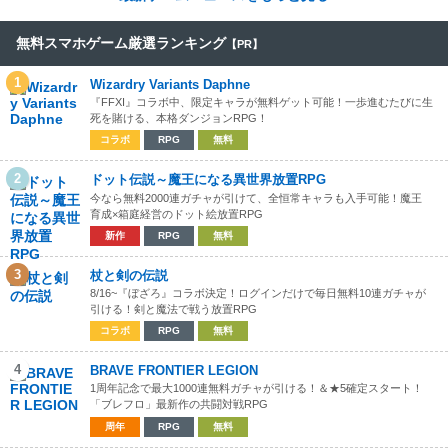
無料スマホゲーム厳選ランキング
【PR】
1
Wizardry Variants Daphne
『FFXI』コラボ中、限定キャラが無料ゲット可能！一歩進むたびに生
死を賭ける、本格ダンジョンRPG！
コラボ
RPG
無料
2
ドット伝説～魔王になる異世界放置RPG
今なら無料2000連ガチャが引けて、全恒常キャラも入手可能！魔王
育成×箱庭経営のドット絵放置RPG
新作
RPG
無料
3
杖と剣の伝説
8/16~『ぼざろ』コラボ決定！ログインだけで毎日無料10連ガチャが
引ける！剣と魔法で戦う放置RPG
コラボ
RPG
無料
4
BRAVE FRONTIER LEGION
1周年記念で最大1000連無料ガチャが引ける！＆★5確定スタート！
「ブレフロ」最新作の共闘対戦RPG
周年
RPG
無料