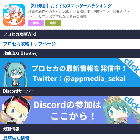
5
【8月最新】おすすめスマホゲームランキング
話題の新作やガチャが沢山引ける注目作、周年&コラボ開催タイト
ル、リセマラおすすめなどを完全網羅！
特集
無料
プロセカ攻略Wiki
プロセカ攻略トップページ
攻略班X(旧Twitter)
Discordサーバー
最新情報
最新告知情報