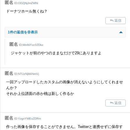
せていただきます。ご了承ください。
匿名
ID:ODZjNjJmZWNi
※一度削除したコメントは復元ができませんのでご注意くだ
ドーナツホール無くね？
さい。
返信
また、過度な利用規約の違反や、弊社に損害の及ぶ内容の書き込みがあ
った場合は、法的措置をとらせていただく場合もございますので、あら
1件の返信を非表示
かじめご理解くださいませ。
匿名
ID:MmNiYzc0ZDkz
ジャケットが前のやつのままなだけで29にありますよ
匿名
ID:NTUzNjM4NmVj
一回アップロードしたカスタムの画像が消えないようにしてくれませ
んか？
それか上位譜面の赤か桃は新しく作るか
返信
匿名
ID:YzgxYWExZDRm
作った画像を保存することができません。Twitterと連携せずに保存す