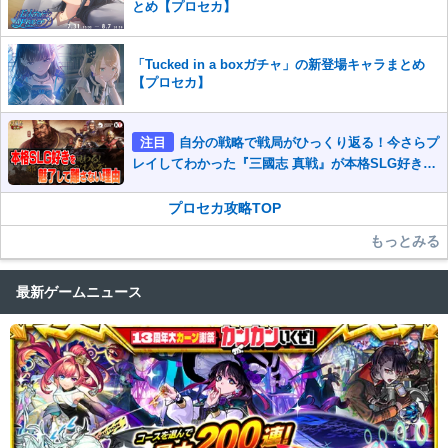
とめ【プロセカ】
「Tucked in a boxガチャ」の新登場キャラまとめ
【プロセカ】
注目
自分の戦略で戦局がひっくり返る！今さらプ
レイしてわかった『三國志 真戦』が本格SLG好きを
魅了して離さないワケ
プロセカ攻略TOP
もっとみる
最新ゲームニュース