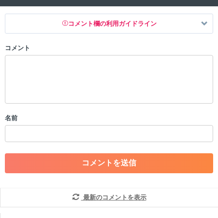
コメント欄の利用ガイドライン
コメント
以下の書き込みを禁止とし、場合によってはコメント削除や書き込み制
限を行う可能性がございます。 あらかじめご了承ください。
・公序良俗に反する投稿
・スパムなど、記事内容と関係のない投稿
・誰かになりすます行為
・個人情報の投稿や、他者のプライバシーを侵害する投稿
名前
・一度削除された投稿を再び投稿すること
・外部サイトへの誘導や宣伝
・アカウントの売買など金銭が絡む内容の投稿
・各ゲームのネタバレを含む内容の投稿
・その他、管理者が不適切と判断した投稿
コメントの削除につきましては下記フォームより申請をいた
だけますでしょうか。
最新のコメントを表示
コメントの削除を申請する
※投稿内容を確認後、順次対応さ