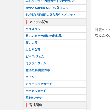
みんなでライブ(協力ライブ)のやり方
MVPとSUPER STARを取るコツ
SUPER FEVERの突入条件とメリット
アイテム関連
クリスタル
特定のイ
なるため
想いのカケラ/想いの純結晶
願いの雫
ふしぎな種
ピース/ジェム
ミラクルジェム
魔法の糸/魔法の布
コイン
ミュージックカード
ボーカルカード
星3セレチケ
育成関連