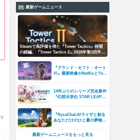
最新ゲームニュース
Steamで高評価を得た『Tower Tactics』待望
の続編、『Tower Tactics 2』2026年第3四半期
に早期アクセス開始
『グランド・セフト・オート
VI』最新映像がNetflixとYou
Tubeに8月27日登場！
14年ぶりのシリーズ完全新作
『幻想水滸伝 STAR LEAP』
が本日から配信開始！
『RyzaChat:AIライザと創る
つ
あなただけのひと夏の夢物
語』レビュー。会話を中心に
自由な冒険を進めていくシス
最新ゲームニュースをもっと見る
テムはこれまでにない新鮮な