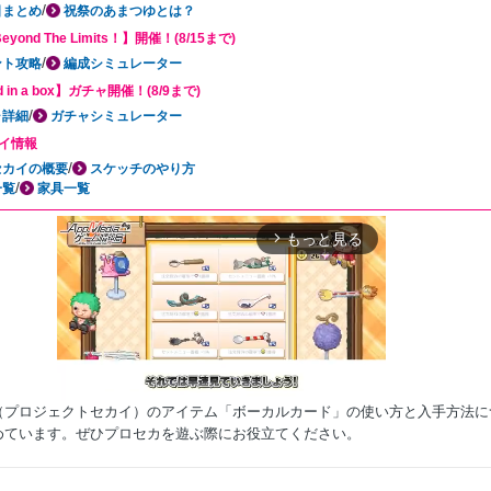
/
日まとめ
祝祭のあまつゆとは？
Beyond The Limits！】開催！(8/15まで)
/
ント攻略
編成シミュレーター
d in a box】ガチャ開催！(8/9まで)
/
ャ詳細
ガチャシミュレーター
イ情報
/
セカイの概要
スケッチのやり方
/
一覧
家具一覧
もっと見る
arrow_forward_ios
（プロジェクトセカイ）のアイテム「ボーカルカード」の使い方と入手方法に
めています。ぜひプロセカを遊ぶ際にお役立てください。
Mute