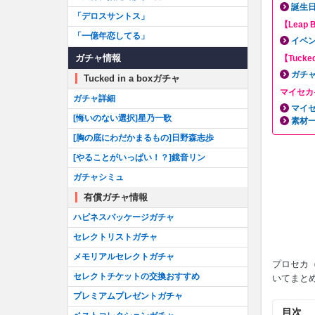
誕生
「デロスサントス」
【Leap 
「一億年恋してる」
イベ
ガチャ情報
【Tucke
ガチ
Tucked in a boxガチャ
マイセカ
ガチャ詳細
マイ
[悔いのない選択]星乃一歌
素材
[胸の底にわだかまるもの]日野森志歩
[やることがいっぱい！？]鏡音リン
ガチャシミュ
有償ガチャ情報
ハピネスパッケージガチャ
セレクトリストガチャ
メモリアルセレクトガチャ
プロセカ
セレクトチケットの交換おすすめ
いてまと
プレミアムプレゼントガチャ
目次