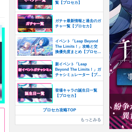
覧【プロセカ】
ガチャ最新情報と過去のガ
チャ一覧【プロセカ】
イベント「Leap Beyond
The Limits！」攻略と交
換優先度まとめ【プロセ
カ】
新イベント「Leap
Beyond The Limits！」ガ
チャシミュレーター【プロ
セカ】
登場キャラの誕生日一覧
【プロセカ】
プロセカ攻略TOP
もっとみる