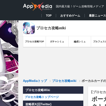
国内最大級！ゲーム攻略情報メディア
TOP
おすすめゲーム
最新ニュース
プロセカ攻略wiki
プロセカ攻略TOP
ガチャシミュ
編成シミュ
ブルフェス
AppMediaトップ
プロセカ攻略wiki
ボーカルカード
プロセカ攻略Wiki
【プロセカ
プロセカ攻略トップページ
ボー
攻略班X(旧Twitter)