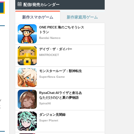
配信/発売カレンダー
新作スマホゲーム
新作家庭用ゲーム
ONE PIECE 海のごちそうレス
トラン
Bandai Namco
デイヴ・ザ・ダイバー
MINTROCKET
モンスターループ：獣神転生
SuperNova Game
RyzaChat:AIライザと創るあ
なただけのひと夏の夢物語
ッ
SpiralAI
に
ダンジョン見聞録
Super Planet