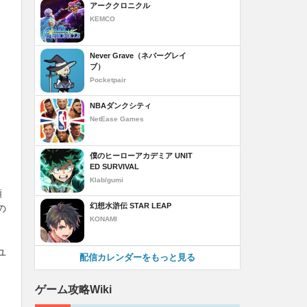
アーククロニクル
KEMCO
Never Grave（ネバーグレイ
ブ）
Pocketpair
NBAダンクシティ
NetEase Games
僕のヒーローアカデミア UNIT
ED SURVIVAL
Klab/gumi
類
幻想水滸伝 STAR LEAP
の
KONAMI
ユ
配信カレンダーをもっと見る
ゲーム攻略Wiki