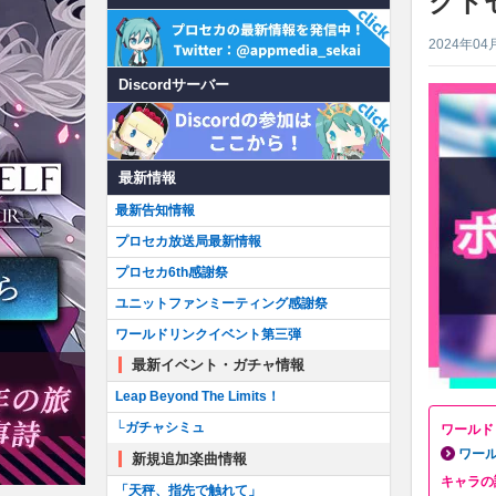
クト
2024年04
Discordサーバー
最新情報
最新告知情報
プロセカ放送局最新情報
プロセカ6th感謝祭
ユニットファンミーティング感謝祭
ワールドリンクイベント第三弾
最新イベント・ガチャ情報
Leap Beyond The Limits！
└ガチャシミュ
ワールド
ワー
新規追加楽曲情報
キャラの
「天秤、指先で触れて」