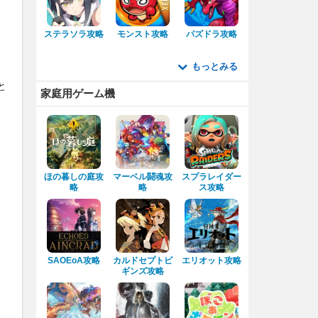
ステラソラ攻略
モンスト攻略
パズドラ攻略
もっとみる
と
家庭用ゲーム機
ほの暮しの庭攻
マーベル闘魂攻
スプラレイダー
略
略
ス攻略
SAOEoA攻略
カルドセプトビ
エリオット攻略
ギンズ攻略