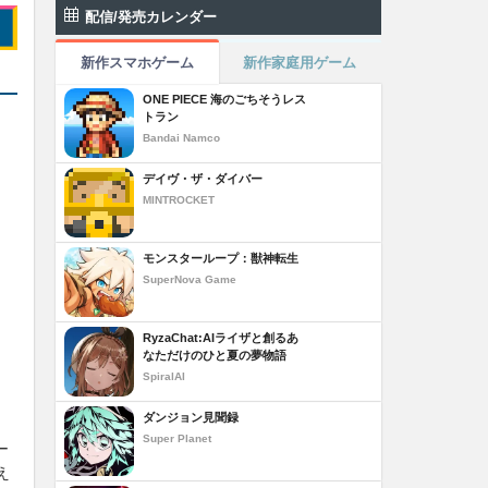
配信/発売カレンダー
新作スマホゲーム
新作家庭用ゲーム
ONE PIECE 海のごちそうレス
トラン
Bandai Namco
デイヴ・ザ・ダイバー
MINTROCKET
モンスターループ：獣神転生
SuperNova Game
RyzaChat:AIライザと創るあ
なただけのひと夏の夢物語
SpiralAI
ダンジョン見聞録
Super Planet
ー
え