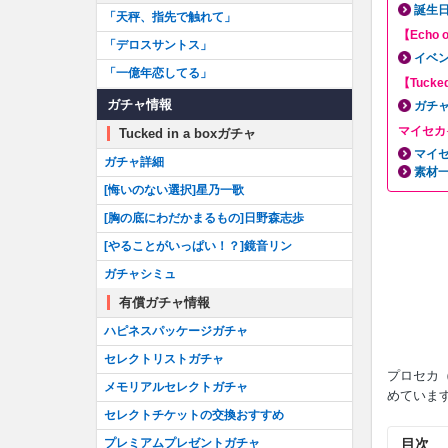
誕生
「天秤、指先で触れて」
【Echo 
「デロスサントス」
イベ
「一億年恋してる」
【Tucke
ガチャ情報
ガチ
マイセカ
Tucked in a boxガチャ
マイ
ガチャ詳細
素材
[悔いのない選択]星乃一歌
[胸の底にわだかまるもの]日野森志歩
[やることがいっぱい！？]鏡音リン
ガチャシミュ
有償ガチャ情報
ハピネスパッケージガチャ
セレクトリストガチャ
プロセカ
メモリアルセレクトガチャ
めていま
セレクトチケットの交換おすすめ
目次
プレミアムプレゼントガチャ