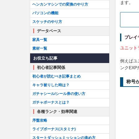
ます。
ヘンカンマシンでの変換のやり方
パソコンの機能
スケッチのやり方
データベース
プレイ
家具一覧
ユニット
素材一覧
お役立ち記事
例えばユ
ンクEX
初心者記事関係
初心者が読むべき記事まとめ
称号
キャラ被りした時は？
ガチャシール/シール券の使い方
ガチャボーナスとは？
各種ランク・効率関連
序盤攻略
ライブボーナス(スタミナ)
スタートダッシュミッションの進め方