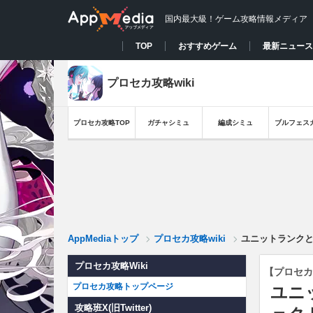
国内最大級！ゲーム攻略情報メディア
TOP
おすすめゲーム
最新ニュース
プロセカ攻略wiki
プロセカ攻略TOP
ガチャシミュ
編成シミュ
ブルフェス
AppMediaトップ
プロセカ攻略wiki
ユニットランク
プロセカ攻略Wiki
【プロセカ
プロセカ攻略トップページ
ユニ
攻略班X(旧Twitter)