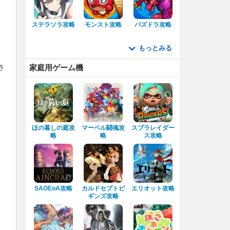
ステラソラ攻略
モンスト攻略
パズドラ攻略
もっとみる
さ
家庭用ゲーム機
ほの暮しの庭攻
マーベル闘魂攻
スプラレイダー
略
略
ス攻略
SAOEoA攻略
カルドセプトビ
エリオット攻略
ギンズ攻略