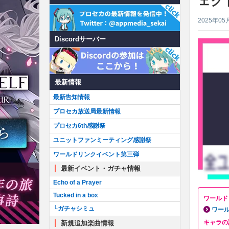
ェク
2025年05
Discordサーバー
最新情報
最新告知情報
プロセカ放送局最新情報
プロセカ6th感謝祭
ユニットファンミーティング感謝祭
ワールドリンクイベント第三弾
最新イベント・ガチャ情報
Echo of a Prayer
Tucked in a box
ワールド
└ガチャシミュ
ワー
キャラの
新規追加楽曲情報