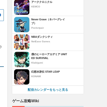
アーククロニクル
KEMCO
Never Grave（ネバーグレイ
ブ）
Pocketpair
NBAダンクシティ
NetEase Games
ラ
僕のヒーローアカデミア UNIT
ED SURVIVAL
Klab/gumi
幻想水滸伝 STAR LEAP
KONAMI
配信カレンダーをもっと見る
ゲーム攻略Wiki