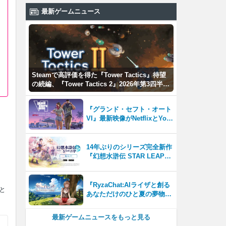
最新ゲームニュース
Steamで高評価を得た『Tower Tactics』待望
の続編、『Tower Tactics 2』2026年第3四半期
に早期アクセス開始
『グランド・セフト・オート
VI』最新映像がNetflixとYou
Tubeに8月27日登場！
14年ぶりのシリーズ完全新作
『幻想水滸伝 STAR LEAP』
が本日から配信開始！
『RyzaChat:AIライザと創る
と
あなただけのひと夏の夢物
語』レビュー。会話を中心に
自由な冒険を進めていくシス
最新ゲームニュースをもっと見る
テムはこれまでにない新鮮な