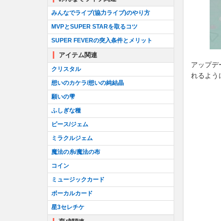
みんなでライブ(協力ライブ)のやり方
MVPとSUPER STARを取るコツ
SUPER FEVERの突入条件とメリット
アイテム関連
アップデ
クリスタル
れるよう
想いのカケラ/想いの純結晶
願いの雫
ふしぎな種
ピース/ジェム
ミラクルジェム
魔法の糸/魔法の布
コイン
ミュージックカード
ボーカルカード
星3セレチケ