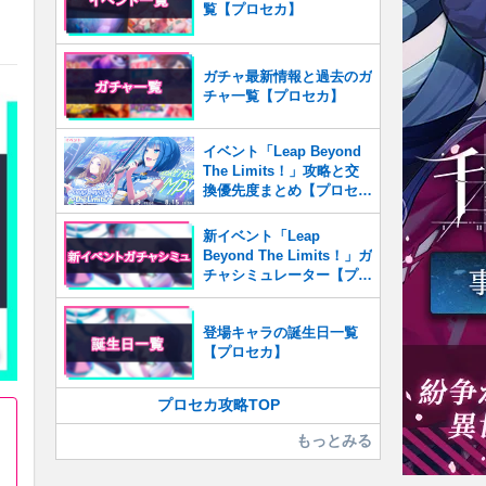
覧【プロセカ】
ガチャ最新情報と過去のガ
チャ一覧【プロセカ】
イベント「Leap Beyond
The Limits！」攻略と交
換優先度まとめ【プロセ
カ】
新イベント「Leap
Beyond The Limits！」ガ
チャシミュレーター【プロ
セカ】
登場キャラの誕生日一覧
【プロセカ】
プロセカ攻略TOP
もっとみる