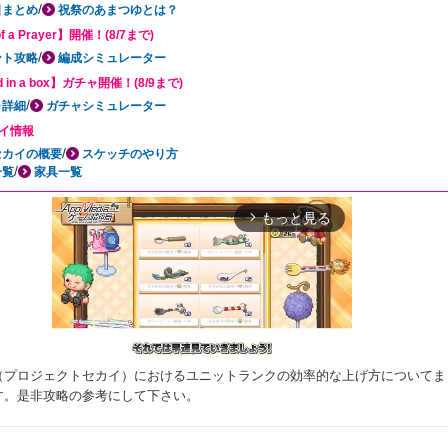
/
日まとめ
祝祭のあまつゆとは？
of a Prayer】開催！(8/7まで)
/
ント攻略
編成シミュレーター
d in a box】ガチャ開催！(8/9まで)
/
ャ詳細
ガチャシミュレーター
イ情報
/
セカイの概要
スケッチのやり方
/
一覧
家具一覧
もっと見る
arrow_forward_ios
（プロジェクトセカイ）におけるユニットランクの効率的な上げ方についてま
す。是非攻略の参考にして下さい。
Mute