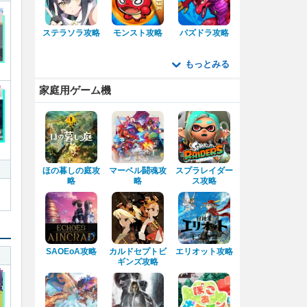
ステラソラ攻略
モンスト攻略
パズドラ攻略
もっとみる
家庭用ゲーム機
ほの暮しの庭攻
マーベル闘魂攻
スプラレイダー
略
略
ス攻略
SAOEoA攻略
カルドセプトビ
エリオット攻略
ギンズ攻略