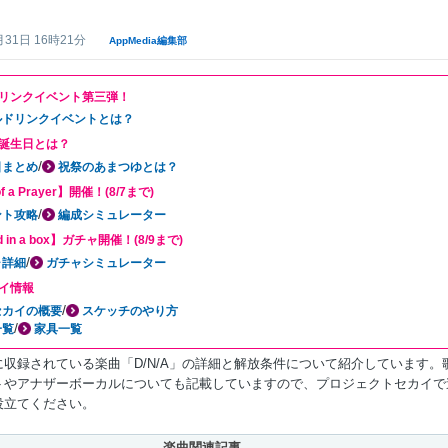
】
月31日 16時21分
AppMedia編集部
リンクイベント第三弾！
ルドリンクイベントとは？
誕生日とは？
/
日まとめ
祝祭のあまつゆとは？
of a Prayer】開催！(8/7まで)
/
ント攻略
編成シミュレーター
d in a box】ガチャ開催！(8/9まで)
/
ャ詳細
ガチャシミュレーター
イ情報
/
セカイの概要
スケッチのやり方
/
一覧
家具一覧
に収録されている楽曲「D/N/A」の詳細と解放条件について紹介しています。
トやアナザーボーカルについても記載していますので、プロジェクトセカイで
役立てください。
楽曲関連記事