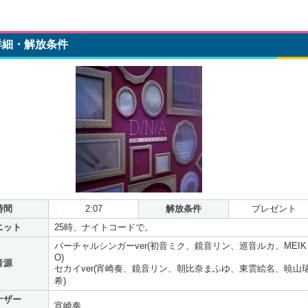
詳細・解放条件
時間
2:07
解放条件
プレゼント
ニット
25時、ナイトコードで。
バーチャルシンガーver(初音ミク、鏡音リン、巡音ルカ、MEIK
O)
音源
セカイver(宵崎奏、鏡音リン、朝比奈まふゆ、東雲絵名、暁山
希)
ナザー
宵崎奏