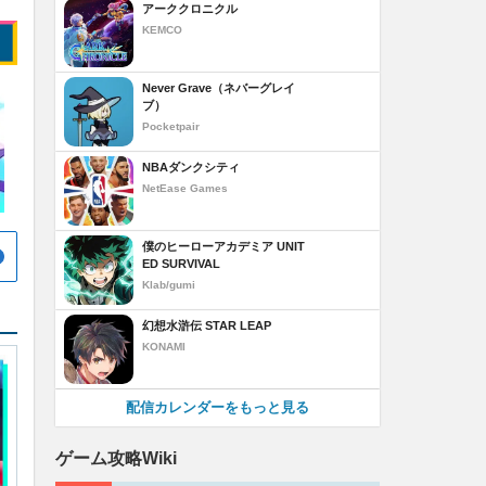
アーククロニクル
KEMCO
Never Grave（ネバーグレイ
ブ）
Pocketpair
NBAダンクシティ
NetEase Games
僕のヒーローアカデミア UNIT
ED SURVIVAL
Klab/gumi
幻想水滸伝 STAR LEAP
KONAMI
配信カレンダーをもっと見る
ゲーム攻略Wiki