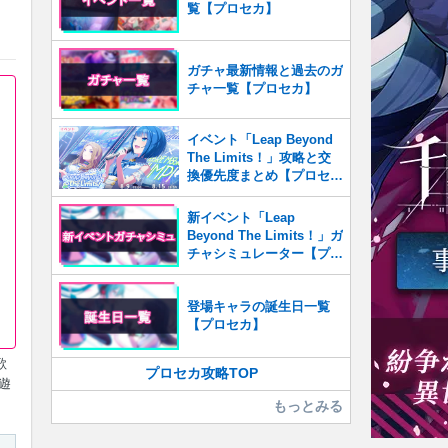
覧【プロセカ】
ガチャ最新情報と過去のガ
チャ一覧【プロセカ】
イベント「Leap Beyond
The Limits！」攻略と交
換優先度まとめ【プロセ
カ】
新イベント「Leap
Beyond The Limits！」ガ
チャシミュレーター【プロ
セカ】
登場キャラの誕生日一覧
【プロセカ】
歌
プロセカ攻略TOP
遊
もっとみる