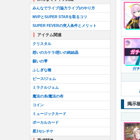
みんなでライブ(協力ライブ)のやり方
MVPとSUPER STARを取るコツ
SUPER FEVERの突入条件とメリット
アイテム関連
クリスタル
想いのカケラ/想いの純結晶
願いの雫
ガ
ふしぎな種
ピース/ジェム
ミラクルジェム
魔法の糸/魔法の布
掲示
コイン
ミュージックカード
ボーカルカード
星3セレチケ