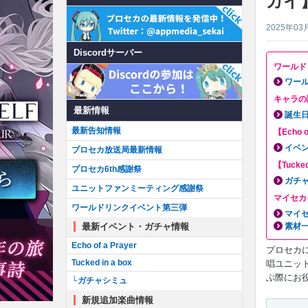
カイ
2025年03
Discordサーバー
ワールド
ワー
キャラの
最新情報
誕生
最新告知情報
【Echo 
イベ
プロセカ放送局最新情報
【Tucke
プロセカ6th感謝祭
ガチ
ユニットファンミーティング感謝祭
マイセカ
ワールドリンクイベント第三弾
マイ
最新イベント・ガチャ情報
素材
Echo of a Prayer
プロセカ
Tucked in a box
唱ユニッ
ぶ際にお
└ガチャシミュ
新規追加楽曲情報