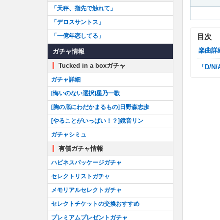
「天秤、指先で触れて」
「デロスサントス」
「一億年恋してる」
目次
楽曲
ガチャ情報
Tucked in a boxガチャ
「D
ガチャ詳細
[悔いのない選択]星乃一歌
[胸の底にわだかまるもの]日野森志歩
[やることがいっぱい！？]鏡音リン
ガチャシミュ
有償ガチャ情報
ハピネスパッケージガチャ
セレクトリストガチャ
メモリアルセレクトガチャ
セレクトチケットの交換おすすめ
プレミアムプレゼントガチャ