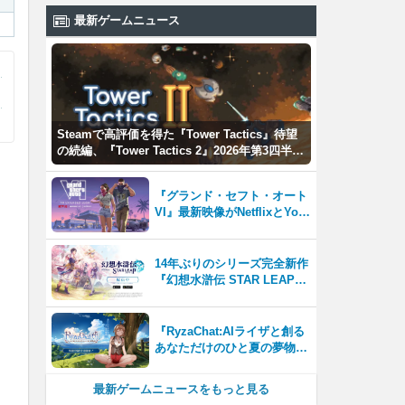
最新ゲームニュース
Steamで高評価を得た『Tower Tactics』待望
の続編、『Tower Tactics 2』2026年第3四半期
に早期アクセス開始
『グランド・セフト・オート
VI』最新映像がNetflixとYou
Tubeに8月27日登場！
14年ぶりのシリーズ完全新作
『幻想水滸伝 STAR LEAP』
が本日から配信開始！
『RyzaChat:AIライザと創る
あなただけのひと夏の夢物
語』レビュー。会話を中心に
自由な冒険を進めていくシス
最新ゲームニュースをもっと見る
テムはこれまでにない新鮮な