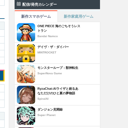
配信/発売カレンダー
新作スマホゲーム
新作家庭用ゲーム
ONE PIECE 海のごちそうレス
トラン
Bandai Namco
デイヴ・ザ・ダイバー
MINTROCKET
モンスターループ：獣神転生
SuperNova Game
RyzaChat:AIライザと創るあ
なただけのひと夏の夢物語
SpiralAI
ダンジョン見聞録
Super Planet