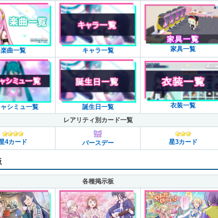
家具一覧
楽曲一覧
キャラ一覧
衣装一覧
チャシミュ一覧
誕生日一覧
レアリティ別カード一覧
星4カード
星3カード
バースデー
板
各種掲示板