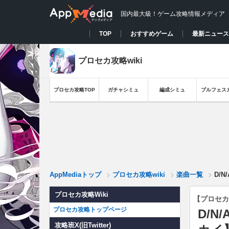
国内最大級！ゲーム攻略情報メディア
TOP
おすすめゲーム
最新ニュース
プロセカ攻略wiki
プロセカ攻略TOP
ガチャシミュ
編成シミュ
ブルフェス
AppMediaトップ
プロセカ攻略wiki
楽曲一覧
D/
プロセカ攻略Wiki
【プロセカ
プロセカ攻略トップページ
D/
攻略班X(旧Twitter)