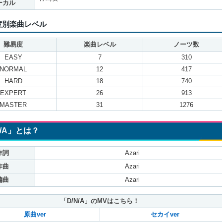
ーカル
度別楽曲レベル
難易度
楽曲レベル
ノーツ数
EASY
7
310
NORMAL
12
417
HARD
18
740
EXPERT
26
913
MASTER
31
1276
N/A」とは？
作詞
Azari
作曲
Azari
編曲
Azari
「D/N/A」のMVはこちら！
原曲ver
セカイver