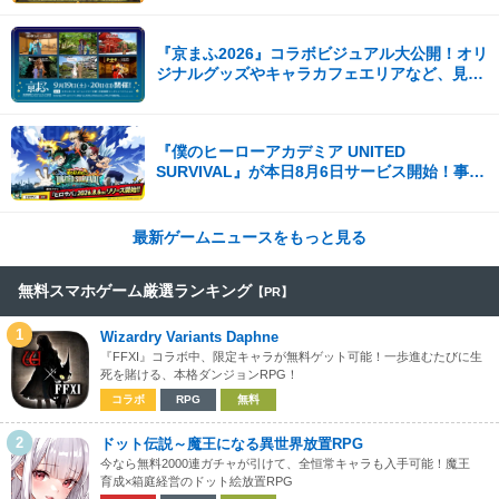
『京まふ2026』コラボビジュアル大公開！オリ
ジナルグッズやキャラカフェエリアなど、見ど
ころ満載！！
『僕のヒーローアカデミア UNITED
SURVIVAL』が本日8月6日サービス開始！事前
登録者数100万を突破！
最新ゲームニュースをもっと見る
無料スマホゲーム厳選ランキング
【PR】
1
Wizardry Variants Daphne
『FFXI』コラボ中、限定キャラが無料ゲット可能！一歩進むたびに生
死を賭ける、本格ダンジョンRPG！
コラボ
RPG
無料
2
ドット伝説～魔王になる異世界放置RPG
今なら無料2000連ガチャが引けて、全恒常キャラも入手可能！魔王
育成×箱庭経営のドット絵放置RPG