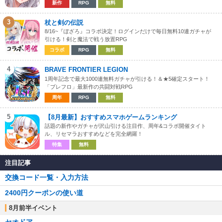
新作
RPG
無料
3
杖と剣の伝説
8/16~『ぼざろ』コラボ決定！ログインだけで毎日無料10連ガチャが
引ける！剣と魔法で戦う放置RPG
コラボ
RPG
無料
4
BRAVE FRONTIER LEGION
1周年記念で最大1000連無料ガチャが引ける！＆★5確定スタート！
「ブレフロ」最新作の共闘対戦RPG
周年
RPG
無料
5
【8月最新】おすすめスマホゲームランキング
話題の新作やガチャが沢山引ける注目作、周年&コラボ開催タイト
ル、リセマラおすすめなどを完全網羅！
特集
無料
注目記事
交換コード一覧・入力方法
2400円クーポンの使い道
8月前半イベント