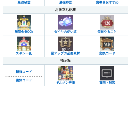
最強秘霊
最強神器
魔導器おすすめ
お役立ち記事
無課金4000k
ダイヤの使い道
毎日やること
スキン一覧
星アップの必要素材
交換コード
掲示板
招待コード
復帰コード
ギルメン募集
質問・雑談