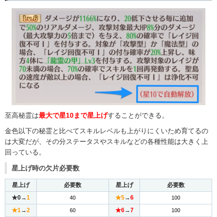
至高秘霊は
最大で星10まで星上げ
することができる。
金色以下の秘霊と比べてスキルレベルも上がりにくいため育てるの
は大変だが、その分ステータスやスキルなどの各種性能は大きく上
回っている。
星上げ時の欠片必要数
星上げ
必要数
星上げ
必要数
★0→
1
★5
→
6
40
100
★1
→
2
★6
→
7
60
100