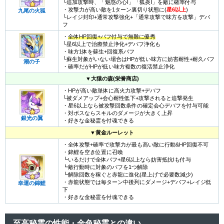
└追加攻撃時、「魅惑の心I」「狐炎I」を敵に確率付与
・攻撃力が高い敵を1ターン裏切り状態に(
星6以上
)
九尾の火狐
└レイジ封印+通常攻撃強化+「通常攻撃で味方を攻撃」デバ
フ
・
全体HP回復+バフ付与で無難に優秀
└星6以上で治療禁止浄化+デバフ浄化も
・味方1体を蘇生+回復系バフ
└蘇生対象がいない場合はHPが低い味方に妨害耐性+耐久バフ
潮の子
・確率だがHPが低い味方複数の復活禁止浄化
▼
大猿の森(栄誉商店)
・HPが高い敵単体に高火力攻撃+デバフ
└被ダメアップ+会心耐性低下+攻撃されると追撃発生
・星6以上なら被攻撃回数条件の確定会心デバフを付与可能
・対ボスならスキルのダメージが大きく上昇
銀光の翼
・好きな金秘霊を付魂できる
▼
黄金ルーレット
・全体攻撃+確率で攻撃力が最も高い敵に行動&HP回復不可
・錦鯉を空き位置に召喚
┗いるだけで全体バフ+星6以上なら妨害抵抗Iも付与
┗敵行動時に対象のバフを1つ解除
┗解除回数を稼ぐと赤龍に進化(星上げで必要数減少)
・赤龍状態では毎ターン中後列にダメージ+デバフ+レイジ低
幸運の錦鯉
下
・好きな金秘霊を付魂できる
至高秘霊の性能・金色秘霊との違い