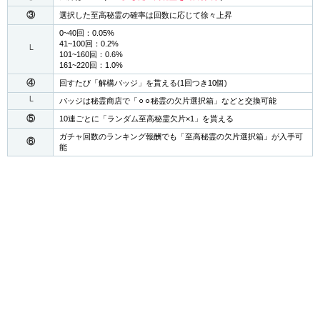
③
選択した至高秘霊の確率は回数に応じて徐々上昇
0~40回：0.05%
41~100回：0.2%
└
101~160回：0.6%
161~220回：1.0%
④
回すたび「解構バッジ」を貰える(1回つき10個)
└
バッジは秘霊商店で「⚪︎⚪︎秘霊の欠片選択箱」などと交換可能
⑤
10連ごとに「ランダム至高秘霊欠片×1」を貰える
ガチャ回数のランキング報酬でも「至高秘霊の欠片選択箱」が入手可
⑥
能