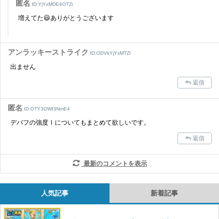
匿名
ID:YjYxMDE4OTZi
増えてた😃ありがとうございます
アンラッキーストライク
ID:ODVkYjYxMTZl
出ません
返信
匿名
ID:OTY3OWI3NmE4
デバフの強度Ⅰについてもまとめて欲しいです。
返信
最新のコメントを表示
人気記事
新着記事