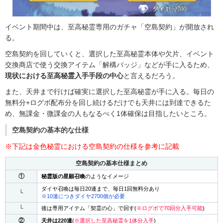
イベント期間中は、至高秘霊専用のガチャ「空島契約」が開放され
る。
空島契約を回していくと、選択した至高秘霊本体や欠片、イベント
交換商店で使う交換アイテム「解構バッジ」などが手に入るため、
現状における至高秘霊入手手段の中心
と言えるだろう。
また、天井まで行けば確実に選択した至高秘霊が手に入る。毎日の
無料分+ログボ配布分を回し続けるだけでも天井には到達できるた
め、無課金・微課金の人もなるべく1体確保は目指したいところ。
空島契約の基本的な仕様
※下記は金色秘霊における空島契約の仕様を参考に記載
空島契約の基本仕様まとめ
①
秘霊版の星願召喚
のようなイメージ
ダイヤ召喚は毎日20連まで、毎日1回無料分あり
└
※10連につきダイヤ2700個が必要
└
後は専用アイテム「契霊の心」で回す(
※ログボで70回分入手可能
)
②
天井は220連
(
※選択した至高秘霊を1体分入手
)