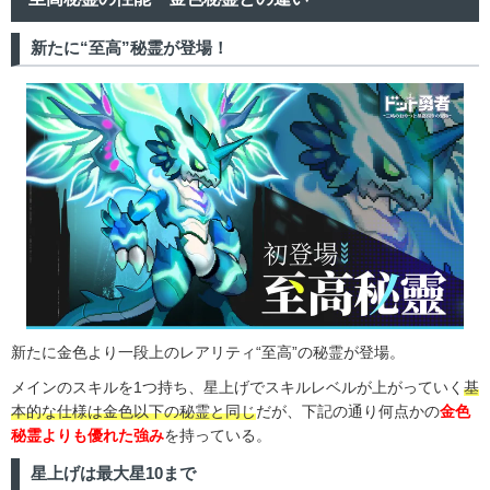
新たに“至高”秘霊が登場！
新たに金色より一段上のレアリティ“至高”の秘霊が登場。
メインのスキルを1つ持ち、星上げでスキルレベルが上がっていく
基
本的な仕様は金色以下の秘霊と同じ
だが、下記の通り何点かの
金色
秘霊よりも優れた強み
を持っている。
星上げは最大星10まで