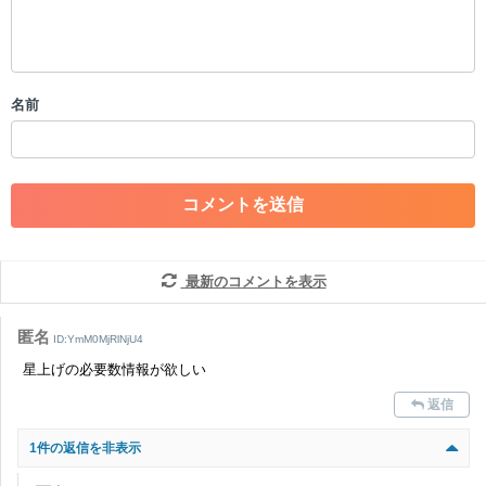
・外部サイトへの誘導や宣伝
・アカウントの売買など金銭が絡む内容の投稿
・各ゲームのネタバレを含む内容の投稿
・その他、管理者が不適切と判断した投稿
名前
コメントの削除につきましては下記フォームより申請をいた
だけますでしょうか。
コメントの削除を申請する
※投稿内容を確認後、順次対応さ
せていただきます。ご了承ください。
※一度削除したコメントは復元ができませんのでご注意くだ
さい。
最新のコメントを表示
また、過度な利用規約の違反や、弊社に損害の及ぶ内容の書き込みがあ
った場合は、法的措置をとらせていただく場合もございますので、あら
匿名
かじめご理解くださいませ。
ID:YmM0MjRlNjU4
星上げの必要数情報が欲しい
返信
1件の返信を非表示