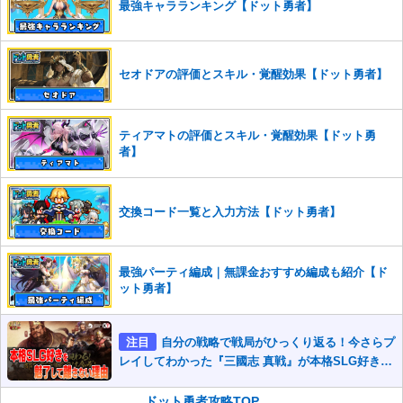
最強キャラランキング【ドット勇者】
セオドアの評価とスキル・覚醒効果【ドット勇者】
ティアマトの評価とスキル・覚醒効果【ドット勇
者】
交換コード一覧と入力方法【ドット勇者】
最強パーティ編成｜無課金おすすめ編成も紹介【ド
ット勇者】
注目
自分の戦略で戦局がひっくり返る！今さらプ
レイしてわかった『三國志 真戦』が本格SLG好きを
魅了して離さないワケ
ドット勇者攻略TOP