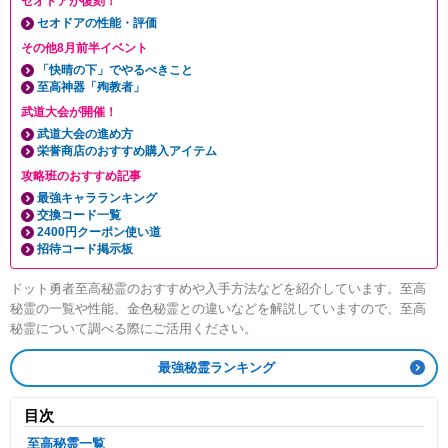
セオドアが復刻！
セオドアの性能・評価
その他8月前半イベント
「快晴の下」でやるべきこと
至高神器「殉教者」
武道大会が開催！
武道大会の進め方
栄誉商店のおすすめ購入アイテム
攻略班のおすすめ記事
最強キャラランキング
交換コード一覧
2400円クーポン使い道
招待コード掲示板
ドット勇者至高秘霊のおすすめや入手方法などを紹介しています。至高
秘霊の一覧や性能、金色秘霊との違いなどを解説していますので、至高
秘霊について調べる際にご活用ください。
最強秘霊ランキング
目次
至高秘霊一覧