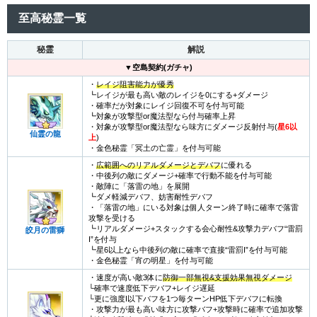
至高秘霊一覧
秘霊
解説
▼
空島契約(ガチャ)
・
レイジ阻害能力が優秀
┗レイジが最も高い敵のレイジを0にする+ダメージ
・確率だが対象にレイジ回復不可を付与可能
┗対象が攻撃型or魔法型なら付与確率上昇
・対象が攻撃型or魔法型なら味方にダメージ反射付与(
星6以
仙霊の龍
上
)
・金色秘霊「冥土の亡霊」を付与可能
・
広範囲へのリアルダメージとデバフ
に優れる
・中後列の敵にダメージ+確率で行動不能を付与可能
・敵陣に「落雷の地」を展開
┗ダメ軽減デバフ、妨害耐性デバフ
・「落雷の地」にいる対象は個人ターン終了時に確率で落雷
攻撃を受ける
┗リアルダメージ+スタックする会心耐性&攻撃力デバフ“雷罰
皎月の雷獅
I”を付与
┗星6以上なら中後列の敵に確率で直接“雷罰I”を付与可能
・金色秘霊「宵の明星」を付与可能
・速度が高い敵3体に
防御一部無視&支援効果無視ダメージ
└確率で速度低下デバフ+レイジ遅延
└更に強度I以下バフを1つ毎ターンHP低下デバフに転換
・攻撃力が最も高い味方に攻撃バフ+攻撃時に確率で追加攻撃