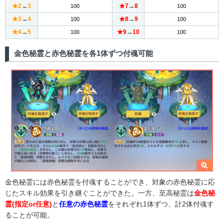
★2
→
3
★7
→
8
100
100
★3
→
4
★8
→
9
100
100
★4
→
5
★9
→
10
100
100
金色秘霊と赤色秘霊を各1体ずつ付魂可能
金色秘霊には赤色秘霊を付魂することができ、対象の赤色秘霊に応
じたスキル効果を引き継ぐことができた。一方、至高秘霊は
金色秘
霊(指定or任意)
と
任意の赤色秘霊
をそれぞれ1体ずつ、計2体付魂す
ることが可能。