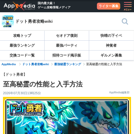
国内最大級！
ライター募集
ゲーム攻略情報メディア
ドット勇者攻略wiki
攻略トップ
セオドア復刻
快晴の下イベ
最強ランキング
最強パーティ
神覚者
交換コード一覧
招待コード掲示板
ギルメン募集
AppMedia
ドット勇者攻略wiki
最強秘霊ランキング
至高秘霊の性能と入手方法
【ドット勇者】
至高秘霊の性能と入手方法
AppMedia編集部
2026年07月30日13時25分