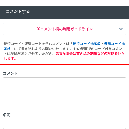
コメントする
コメント欄の利用ガイドライン
招待コード・復帰コードを含むコメントは「
招待コード掲示板
・
復帰コード掲
以下の書き込みを禁止とし、場合によってはコメント削除や書き込み制
示板
」にて書き込むようお願いいたします。 他の記事でのコード付きコメン
限を行う可能性がございます。 あらかじめご了承ください。
トは削除対象とさせていただき、
悪質な場合は書き込み制限などの対処をいた
します。
・公序良俗に反する投稿
・スパムなど、記事内容と関係のない投稿
コメント
・誰かになりすます行為
・個人情報の投稿や、他者のプライバシーを侵害する投稿
・一度削除された投稿を再び投稿すること
・外部サイトへの誘導や宣伝
・アカウントの売買など金銭が絡む内容の投稿
・各ゲームのネタバレを含む内容の投稿
・その他、管理者が不適切と判断した投稿
名前
コメントの削除につきましては下記フォームより申請をいた
だけますでしょうか。