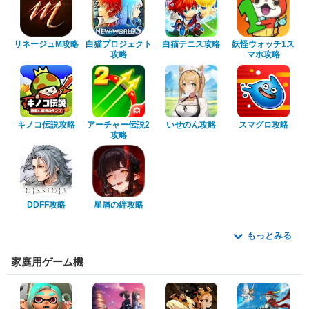
リネージュM攻略
白猫プロジェクト
白猫テニス攻略
妖怪ウォッチ1ス
攻略
マホ攻略
キノコ伝説攻略
アーチャー伝説2
いせのん攻略
スマグロ攻略
攻略
DDFF攻略
星屑の絆攻略
もっとみる
家庭用ゲーム機