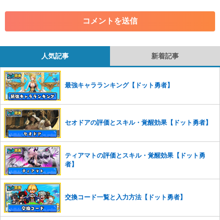
コメントの削除を申請する
※投稿内容を確認後、順次対応さ
せていただきます。ご了承ください。
※一度削除したコメントは復元ができませんのでご注意くだ
さい。
人気記事
新着記事
また、過度な利用規約の違反や、弊社に損害の及ぶ内容の書き込みがあ
った場合は、法的措置をとらせていただく場合もございますので、あら
かじめご理解くださいませ。
最強キャラランキング【ドット勇者】
セオドアの評価とスキル・覚醒効果【ドット勇者】
ティアマトの評価とスキル・覚醒効果【ドット勇
者】
交換コード一覧と入力方法【ドット勇者】