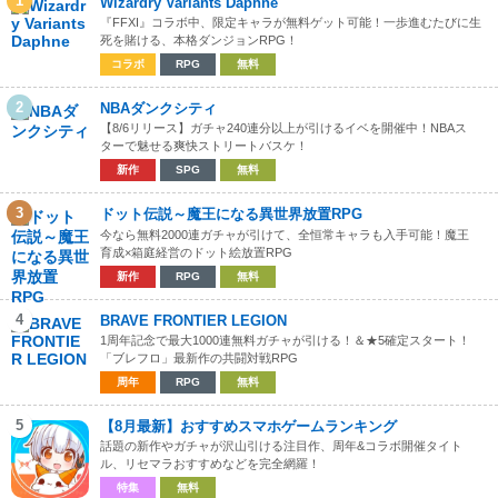
1
Wizardry Variants Daphne
『FFXI』コラボ中、限定キャラが無料ゲット可能！一歩進むたびに生
死を賭ける、本格ダンジョンRPG！
コラボ
RPG
無料
2
NBAダンクシティ
【8/6リリース】ガチャ240連分以上が引けるイベを開催中！NBAス
ターで魅せる爽快ストリートバスケ！
新作
SPG
無料
3
ドット伝説～魔王になる異世界放置RPG
今なら無料2000連ガチャが引けて、全恒常キャラも入手可能！魔王
育成×箱庭経営のドット絵放置RPG
新作
RPG
無料
4
BRAVE FRONTIER LEGION
1周年記念で最大1000連無料ガチャが引ける！＆★5確定スタート！
「ブレフロ」最新作の共闘対戦RPG
周年
RPG
無料
5
【8月最新】おすすめスマホゲームランキング
話題の新作やガチャが沢山引ける注目作、周年&コラボ開催タイト
ル、リセマラおすすめなどを完全網羅！
特集
無料