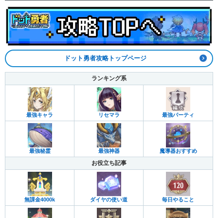
ドット勇者攻略トップページ
ランキング系
最強キャラ
リセマラ
最強パーティ
最強秘霊
最強神器
魔導器おすすめ
お役立ち記事
無課金4000k
ダイヤの使い道
毎日やること