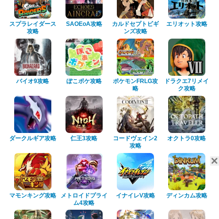
スプラレイダース
SAOEoA攻略
カルドセプトビギ
エリオット攻略
攻略
ンズ攻略
バイオ9攻略
ぽこポケ攻略
ポケモンFRLG攻
ドラクエ7リメイ
略
ク攻略
ダークルギア攻略
仁王3攻略
コードヴェイン2
オクトラ0攻略
攻略
マモンキング攻略
メトロイドプライ
イナイレV攻略
ディンカム攻略
ム4攻略