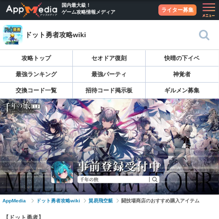
国内最大級！
ライター募集
ゲーム攻略情報メディア
ドット勇者攻略wiki
攻略トップ
セオドア復刻
快晴の下イベ
最強ランキング
最強パーティ
神覚者
交換コード一覧
招待コード掲示板
ギルメン募集
AppMedia
ドット勇者攻略wiki
貿易飛空艇
闘技場商店のおすすめ購入アイテム
【ドット勇者】