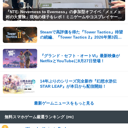
『NTE: Neverness to Everness』の参加型オフイベ「メェメェ
村の大冒険」現地の様子をレポ！ミニゲームやコスプレイヤー撮
影など盛りだくさん！
Steamで高評価を得た『Tower Tactics』待望
の続編、『Tower Tactics 2』2026年第3四半
期に早期アクセス開始
『グランド・セフト・オートVI』最新映像が
NetflixとYouTubeに8月27日登場！
14年ぶりのシリーズ完全新作『幻想水滸伝
STAR LEAP』が本日から配信開始！
最新ゲームニュースをもっと見る
無料スマホゲーム厳選ランキング
【PR】