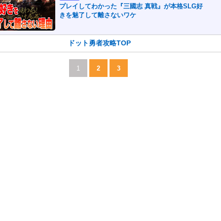
プレイしてわかった『三國志 真戦』が本格SLG好
きを魅了して離さないワケ
ドット勇者攻略TOP
1
2
3