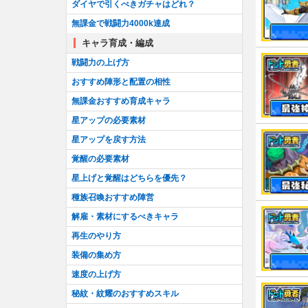
ダイヤで引くべきガチャはどれ？
無課金で戦闘力4000k達成
キャラ育成・編成
戦闘力の上げ方
おすすめ陣形と配置の相性
無課金おすすめ育成キャラ
星アップの必要素材
星アップを戻す方法
覚醒の必要素材
星上げと覚醒はどちらを優先？
種族召喚おすすめ陣営
解雇・素材にするべきキャラ
再生のやり方
装備の集め方
速度の上げ方
秘紋・紋耀のおすすめスキル