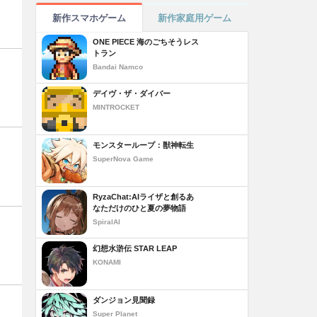
新作スマホゲーム
新作家庭用ゲーム
ONE PIECE 海のごちそうレス
トラン
Bandai Namco
デイヴ・ザ・ダイバー
MINTROCKET
モンスターループ：獣神転生
SuperNova Game
RyzaChat:AIライザと創るあ
なただけのひと夏の夢物語
SpiralAI
幻想水滸伝 STAR LEAP
KONAMI
ダンジョン見聞録
Super Planet