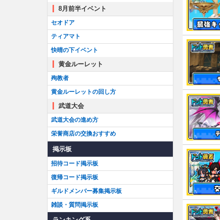
8月前半イベント
セオドア
ティアマト
快晴の下イベント
黄金ルーレット
殉教者
黄金ルーレットの回し方
武道大会
武道大会の進め方
栄誉商店の交換おすすめ
掲示板
招待コード掲示板
復帰コード掲示板
ギルドメンバー募集掲示板
雑談・質問掲示板
ランキング系