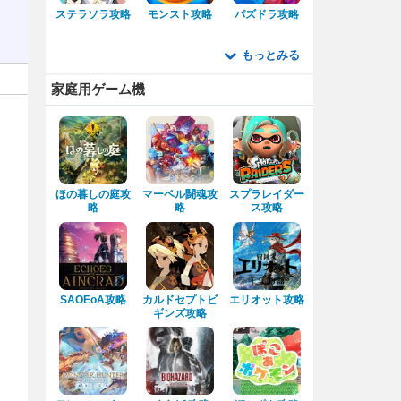
ステラソラ攻略
モンスト攻略
パズドラ攻略
もっとみる
家庭用ゲーム機
ほの暮しの庭攻
マーベル闘魂攻
スプラレイダー
略
略
ス攻略
SAOEoA攻略
カルドセプトビ
エリオット攻略
ギンズ攻略