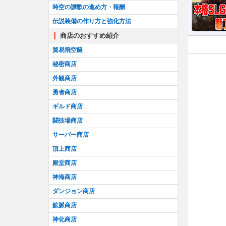
時空の讃歌の進め方・報酬
伝説装備の作り方と強化方法
商店のおすすめ紹介
貿易飛空艇
秘密商店
外観商店
勇者商店
ギルド商店
闘技場商店
サーバー商店
頂上商店
殿堂商店
神海商店
ダンジョン商店
鉱脈商店
神化商店