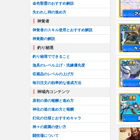
金色聖霊のおすすめ解説
失われし祠の進め方
神覚者
神覚者のスキル使用とおすすめ解説
神覚殿の解説
釣り秘境
釣り秘境でできること
漁具のレベル上げ・洗練優先度
収蔵品のレベルの上げ方
毎日注文の効率的な達成方法
神域内コンテンツ
原初の扉の報酬と進め方
神化の道の進め方と報酬
幻化の仕様とおすすめキャラ
神々の庭園の使い方
闘技場について