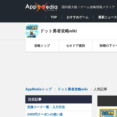
国内最大級！ゲーム攻略情報メディア
TOP
おすすめゲーム
最新ニュース
ドット勇者攻略wiki
攻略トップ
セオドア復刻
快晴の下イ
AppMediaトップ
ドット勇者攻略wiki
人気記事
注目記事
交換コード一覧・入力方法
2400円クーポンの使い道