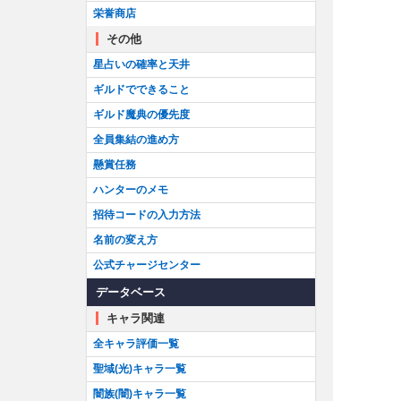
栄誉商店
その他
星占いの確率と天井
ギルドでできること
ギルド魔典の優先度
全員集結の進め方
懸賞任務
ハンターのメモ
招待コードの入力方法
名前の変え方
公式チャージセンター
データベース
キャラ関連
全キャラ評価一覧
聖域(光)キャラ一覧
闇族(闇)キャラ一覧