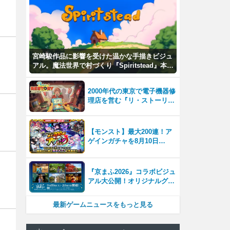
宮崎駿作品に影響を受けた温かな手描きビジュ
アル。魔法世界で村づくり『Spiritstead』本日
発売
2000年代の東京で電子機器修
理店を営む『リ・ストーリー:
思い出修理屋 (ReStory)』本
日Steamで配信開始
【モンスト】最大200連！ア
ゲインガチャを8月10日
（月）より開催！
『京まふ2026』コラボビジュ
アル大公開！オリジナルグッ
ズやキャラカフェエリアな
ど、見どころ満載！！
最新ゲームニュースをもっと見る