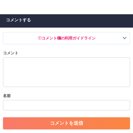
コメントする
コメント欄の利用ガイドライン
コメント
以下の書き込みを禁止とし、場合によってはコメント削除や書き込み制
限を行う可能性がございます。 あらかじめご了承ください。
・公序良俗に反する投稿
・スパムなど、記事内容と関係のない投稿
・誰かになりすます行為
・個人情報の投稿や、他者のプライバシーを侵害する投稿
名前
・一度削除された投稿を再び投稿すること
・外部サイトへの誘導や宣伝
・アカウントの売買など金銭が絡む内容の投稿
・各ゲームのネタバレを含む内容の投稿
・その他、管理者が不適切と判断した投稿