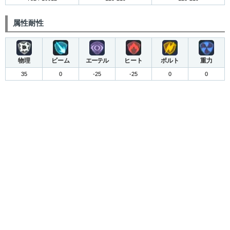
属性耐性
物理
ビーム
エーテル
ヒート
ボルト
重力
35
0
-25
-25
0
0