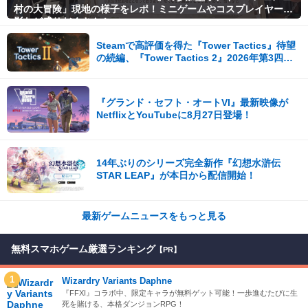
村の大冒険」現地の様子をレポ！ミニゲームやコスプレイヤー撮
影など盛りだくさん！
Steamで高評価を得た『Tower Tactics』待望
の続編、『Tower Tactics 2』2026年第3四半
期に早期アクセス開始
『グランド・セフト・オートVI』最新映像が
NetflixとYouTubeに8月27日登場！
14年ぶりのシリーズ完全新作『幻想水滸伝
STAR LEAP』が本日から配信開始！
最新ゲームニュースをもっと見る
無料スマホゲーム厳選ランキング
【PR】
1
Wizardry Variants Daphne
『FFXI』コラボ中、限定キャラが無料ゲット可能！一歩進むたびに生
死を賭ける、本格ダンジョンRPG！