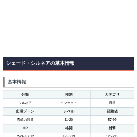
シェード・シルネアの基本情報
基本情報
分類
種別
カテゴリ
シルネア
インセクト
通常
出現ゾーン
レベル
経験値
忘却の渓谷
11-20
57-99
HP
格闘
射撃
7524-16012
125-219
125-219