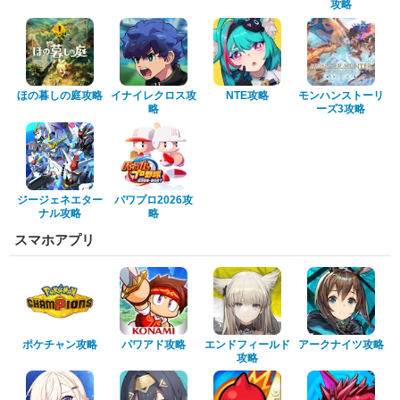
攻略
ほの暮しの庭攻略
イナイレクロス攻
NTE攻略
モンハンストーリ
略
ーズ3攻略
ジージェネエター
パワプロ2026攻
ナル攻略
略
スマホアプリ
ポケチャン攻略
パワアド攻略
エンドフィールド
アークナイツ攻略
攻略