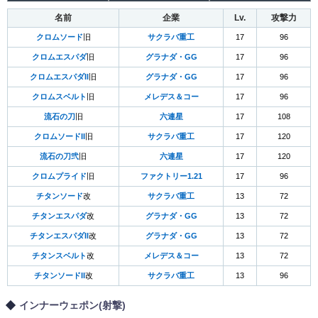
名前
企業
Lv.
攻撃力
クロムソード
旧
サクラバ重工
17
96
クロムエスパダ
旧
グラナダ・GG
17
96
クロムエスパダII
旧
グラナダ・GG
17
96
クロムスベルト
旧
メレデス＆コー
17
96
流石の刀
旧
六連星
17
108
クロムソードII
旧
サクラバ重工
17
120
流石の刀弐
旧
六連星
17
120
クロムプライド
旧
ファクトリー1.21
17
96
チタンソード
改
サクラバ重工
13
72
チタンエスパダ
改
グラナダ・GG
13
72
チタンエスパダII
改
グラナダ・GG
13
72
チタンスベルト
改
メレデス＆コー
13
72
チタンソードII
改
サクラバ重工
13
96
インナーウェポン(射撃)