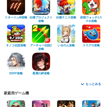
リネージュM攻略
白猫プロジェクト
白猫テニス攻略
妖怪ウォッチ1ス
攻略
マホ攻略
キノコ伝説攻略
アーチャー伝説2
いせのん攻略
スマグロ攻略
攻略
DDFF攻略
星屑の絆攻略
もっとみる
家庭用ゲーム機