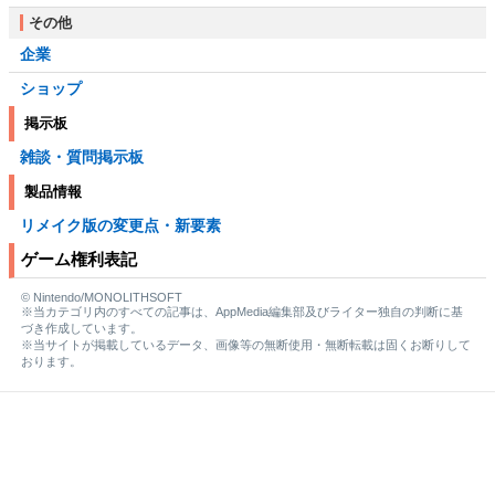
その他
企業
ショップ
掲示板
雑談・質問掲示板
製品情報
リメイク版の変更点・新要素
ゲーム権利表記
© Nintendo/MONOLITHSOFT
※当カテゴリ内のすべての記事は、AppMedia編集部及びライター独自の判断に基
づき作成しています。
※当サイトが掲載しているデータ、画像等の無断使用・無断転載は固くお断りして
おります。