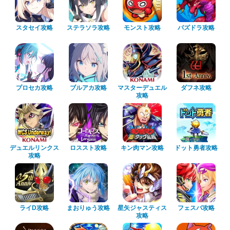
スタセイ攻略
ステラソラ攻略
モンスト攻略
パズドラ攻略
プロセカ攻略
ブルアカ攻略
マスターデュエル
ダフネ攻略
攻略
デュエルリンクス
ロススト攻略
キン肉マン攻略
ドット勇者攻略
攻略
ライD攻略
まおりゅう攻略
星矢ジャスティス
フェスバ攻略
攻略