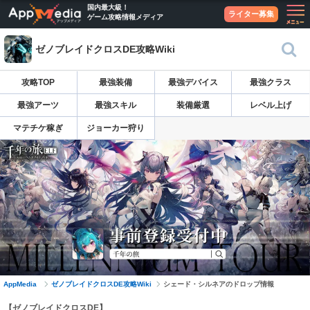
国内最大級！
ライター募集
ゲーム攻略情報メディア
ゼノブレイドクロスDE攻略Wiki
攻略TOP
最強装備
最強デバイス
最強クラス
最強アーツ
最強スキル
装備厳選
レベル上げ
マテチケ稼ぎ
ジョーカー狩り
AppMedia
ゼノブレイドクロスDE攻略Wiki
シェード・シルネアのドロップ情報
【ゼノブレイドクロスDE】