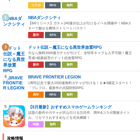
コラボ
RPG
無料
2
NBAダンクシティ
【8/6リリース】ガチャ240連分以上が引けるイベを開催中！NBAス
ターで魅せる爽快ストリートバスケ！
新作
SPG
無料
3
ドット伝説～魔王になる異世界放置RPG
今なら無料2000連ガチャが引けて、全恒常キャラも入手可能！魔王
育成×箱庭経営のドット絵放置RPG
新作
RPG
無料
4
BRAVE FRONTIER LEGION
1周年記念で最大1000連無料ガチャが引ける！＆★5確定スタート！
「ブレフロ」最新作の共闘対戦RPG
周年
RPG
無料
5
【8月最新】おすすめスマホゲームランキング
話題の新作やガチャが沢山引ける注目作、周年&コラボ開催タイト
ル、リセマラおすすめなどを完全網羅！
特集
無料
攻略情報