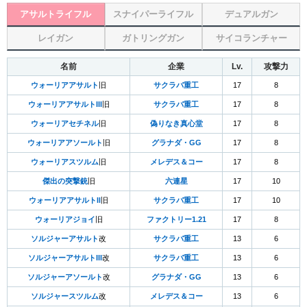
アサルトライフル
スナイパーライフル
デュアルガン
レイガン
ガトリングガン
サイコランチャー
名前
企業
Lv.
攻撃力
ウォーリアアサルト
旧
サクラバ重工
17
8
ウォーリアアサルトIII
旧
サクラバ重工
17
8
ウォーリアセチネル
旧
偽りなき真心堂
17
8
ウォーリアアソールト
旧
グラナダ・GG
17
8
ウォーリアスツルム
旧
メレデス＆コー
17
8
傑出の突撃銃
旧
六連星
17
10
ウォーリアアサルトII
旧
サクラバ重工
17
10
ウォーリアジョイ
旧
ファクトリー1.21
17
8
ソルジャーアサルト
改
サクラバ重工
13
6
ソルジャーアサルトIII
改
サクラバ重工
13
6
ソルジャーアソールト
改
グラナダ・GG
13
6
ソルジャースツルム
改
メレデス＆コー
13
6