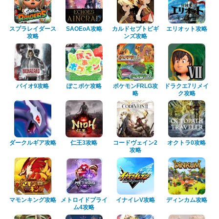
スプラレイダース
SAOEoA攻略
カルドセプトビギ
エリオット攻略
攻略
ンズ攻略
バイオ9攻略
ぽこポケ攻略
ポケモンFRLG攻
ドラクエ7リメイ
略
ク攻略
ダークルギア攻略
仁王3攻略
コードヴェイン2
オクトラ0攻略
攻略
マモンキング攻略
メトロイドプライ
イナイレV攻略
ディンカム攻略
ム4攻略