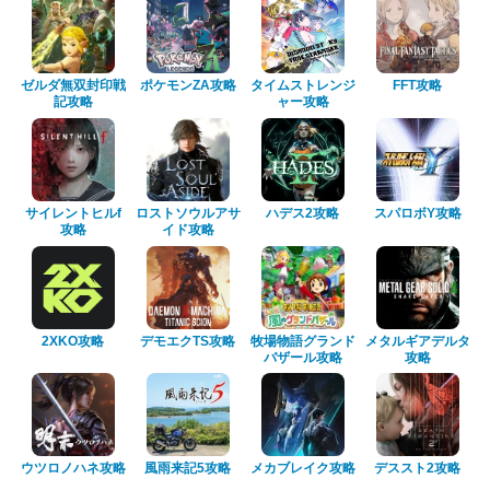
ゼルダ無双封印戦
ポケモンZA攻略
タイムストレンジ
FFT攻略
記攻略
ャー攻略
サイレントヒルf
ロストソウルアサ
ハデス2攻略
スパロボY攻略
攻略
イド攻略
2XKO攻略
デモエクTS攻略
牧場物語グランド
メタルギアデルタ
バザール攻略
攻略
ウツロノハネ攻略
風雨来記5攻略
メカブレイク攻略
デススト2攻略