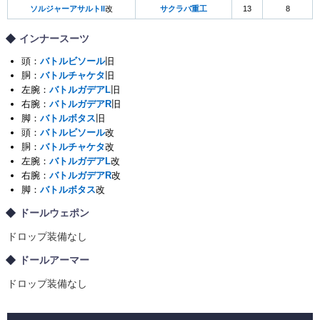
ソルジャーアサルトII
改
サクラバ重工
13
8
インナースーツ
頭：
バトルビソール
旧
胴：
バトルチャケタ
旧
左腕：
バトルガデアL
旧
右腕：
バトルガデアR
旧
脚：
バトルボタス
旧
頭：
バトルビソール
改
胴：
バトルチャケタ
改
左腕：
バトルガデアL
改
右腕：
バトルガデアR
改
脚：
バトルボタス
改
ドールウェポン
ドロップ装備なし
ドールアーマー
ドロップ装備なし