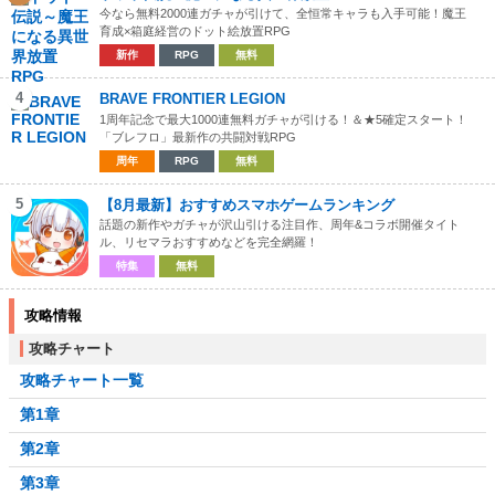
今なら無料2000連ガチャが引けて、全恒常キャラも入手可能！魔王
育成×箱庭経営のドット絵放置RPG
新作
RPG
無料
4
BRAVE FRONTIER LEGION
1周年記念で最大1000連無料ガチャが引ける！＆★5確定スタート！
「ブレフロ」最新作の共闘対戦RPG
周年
RPG
無料
5
【8月最新】おすすめスマホゲームランキング
話題の新作やガチャが沢山引ける注目作、周年&コラボ開催タイト
ル、リセマラおすすめなどを完全網羅！
特集
無料
攻略情報
攻略チャート
攻略チャート一覧
第1章
第2章
第3章