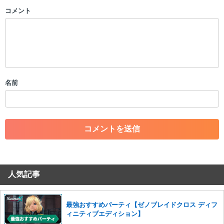
コメント
以下の書き込みを禁止とし、場合によってはコメント削除や書き込み制
限を行う可能性がございます。 あらかじめご了承ください。
・公序良俗に反する投稿
・スパムなど、記事内容と関係のない投稿
・誰かになりすます行為
・個人情報の投稿や、他者のプライバシーを侵害する投稿
名前
・一度削除された投稿を再び投稿すること
・外部サイトへの誘導や宣伝
・アカウントの売買など金銭が絡む内容の投稿
・各ゲームのネタバレを含む内容の投稿
・その他、管理者が不適切と判断した投稿
コメントの削除につきましては下記フォームより申請をいた
だけますでしょうか。
人気記事
コメントの削除を申請する
※投稿内容を確認後、順次対応さ
せていただきます。ご了承ください。
※一度削除したコメントは復元ができませんのでご注意くだ
最強おすすめパーティ【ゼノブレイドクロス ディフ
さい。
ィニティブエディション】