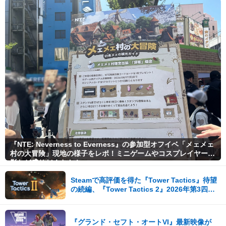
『NTE: Neverness to Everness』の参加型オフイベ「メェメェ
村の大冒険」現地の様子をレポ！ミニゲームやコスプレイヤー撮
影など盛りだくさん！
Steamで高評価を得た『Tower Tactics』待望
の続編、『Tower Tactics 2』2026年第3四半
期に早期アクセス開始
『グランド・セフト・オートVI』最新映像が