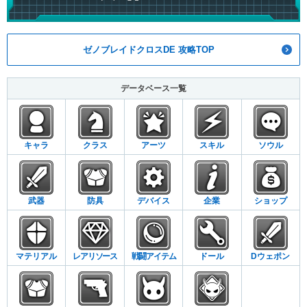
ゼノブレイドクロスDE 攻略TOP
データベース一覧
キャラ
クラス
アーツ
スキル
ソウル
武器
防具
デバイス
企業
ショップ
マテリアル
レアリソース
戦闘アイテム
ドール
Dウェポン