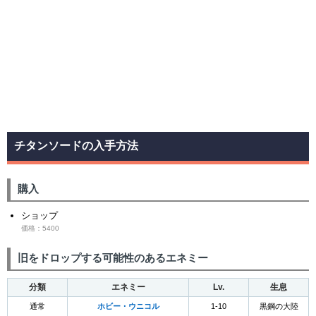
チタンソードの入手方法
購入
ショップ
価格：5400
旧をドロップする可能性のあるエネミー
分類
エネミー
Lv.
生息
通常
ホビー・ウニコル
1-10
黒鋼の大陸