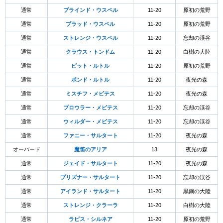
通常
ブラインド・ウスペル
11-20
原初の荒野
通常
ブラッド・ウスペル
11-20
原初の荒野
通常
ストレンジ・ウスペル
11-20
忘却の渓谷
通常
クラウス・トンドム
11-20
白樹の大陸
通常
ピット・ルトル
11-20
原初の荒野
通常
ポンド・ルトル
11-20
夜光の森
通常
ミスチフ・メピテス
11-20
夜光の森
通常
プロウラー・メピテス
11-20
忘却の渓谷
通常
ウィルダー・メピテス
11-20
忘却の渓谷
通常
ファニー・サルタート
11-20
夜光の森
オーバード
魔笛のアリア
13
夜光の森
通常
ジェイド・サルタート
11-20
夜光の森
通常
プリズナー・サルタート
11-20
忘却の渓谷
通常
アイランド・サルタート
11-20
黒鋼の大陸
通常
ストレンジ・クラーラ
11-20
白樹の大陸
通常
ラピス・シルネア
11-20
原初の荒野