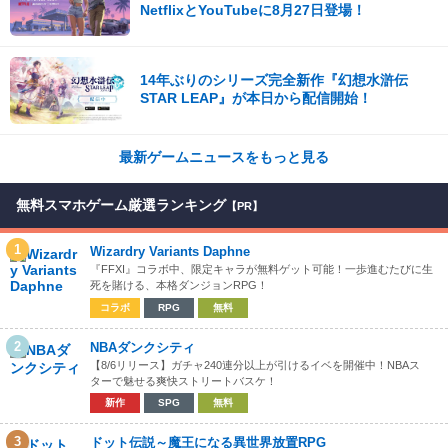
NetflixとYouTubeに8月27日登場！
14年ぶりのシリーズ完全新作『幻想水滸伝
STAR LEAP』が本日から配信開始！
最新ゲームニュースをもっと見る
無料スマホゲーム厳選ランキング
【PR】
1
Wizardry Variants Daphne
『FFXI』コラボ中、限定キャラが無料ゲット可能！一歩進むたびに生
死を賭ける、本格ダンジョンRPG！
コラボ
RPG
無料
2
NBAダンクシティ
【8/6リリース】ガチャ240連分以上が引けるイベを開催中！NBAス
ターで魅せる爽快ストリートバスケ！
新作
SPG
無料
3
ドット伝説～魔王になる異世界放置RPG