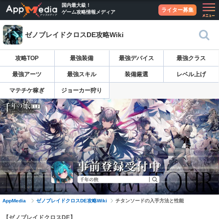
国内最大級！
ライター募集
ゲーム攻略情報メディア
ゼノブレイドクロスDE攻略Wiki
攻略TOP
最強装備
最強デバイス
最強クラス
最強アーツ
最強スキル
装備厳選
レベル上げ
マテチケ稼ぎ
ジョーカー狩り
AppMedia
ゼノブレイドクロスDE攻略Wiki
チタンソードの入手方法と性能
【ゼノブレイドクロスDE】