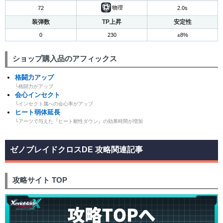
物理
72
2.0s
装弾数
TP上昇
安定性
0
230
±8%
ショップ購入品のアフィックス
格闘力アップ
└格闘力がアップ
会心インセクト
└インセクト属への会心率がアップ
ヒート弱体延長
└アーツで与えた『ヒート耐性ダウン』の効果時間が増加
ゼノブレイドクロスDE 攻略関連記事
攻略サイト TOP