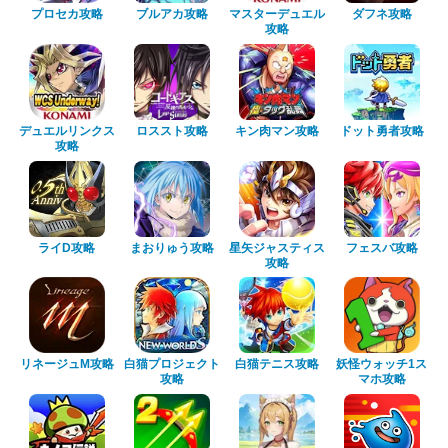
プロセカ攻略
ブルアカ攻略
マスターデュエル
ダフネ攻略
攻略
デュエルリンクス
ロススト攻略
キン肉マン攻略
ドット勇者攻略
攻略
ライD攻略
まおりゅう攻略
星矢ジャスティス
フェスバ攻略
攻略
リネージュM攻略
白猫プロジェクト
白猫テニス攻略
妖怪ウォッチ1ス
攻略
マホ攻略