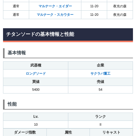
通常
マルナーク・エイダー
11-20
夜光の森
通常
マルナーク・スカウター
11-20
夜光の森
チタンソードの基本情報と性能
基本情報
武器種
企業
ロングソード
サクラバ重工
買値
売値
5400
54
性能
Lv.
ランク
10
II
ダメージ指数
属性
リキャスト