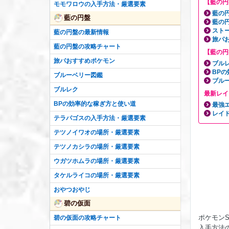
【藍の円
モモワロウの入手方法・厳選要素
藍の
藍の円盤
藍の
スト
藍の円盤の最新情報
旅パ
藍の円盤の攻略チャート
【藍の円
旅パおすすめポケモン
ブル
BP
ブルーベリー図鑑
ブル
ブルレク
最新レイ
BPの効率的な稼ぎ方と使い道
最強
レイ
テラパゴスの入手方法・厳選要素
テツノイワオの場所・厳選要素
テツノカシラの場所・厳選要素
ウガツホムラの場所・厳選要素
タケルライコの場所・厳選要素
おやつおやじ
碧の仮面
ポケモン
碧の仮面の攻略チャート
入手方法