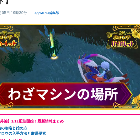
ト】
月05日 19時30分
AppMedia編集部
番外編】1/11配信開始！最新情報まとめ
編の攻略と始め方
ワロウの入手方法と厳選要素