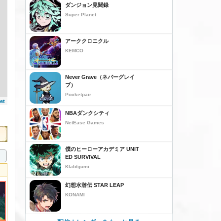
ダンジョン見聞録
Super Planet
アーククロニクル
KEMCO
Never Grave（ネバーグレイ
ブ）
Pocketpair
et
NBAダンクシティ
NetEase Games
僕のヒーローアカデミア UNIT
ED SURVIVAL
Klab/gumi
幻想水滸伝 STAR LEAP
KONAMI