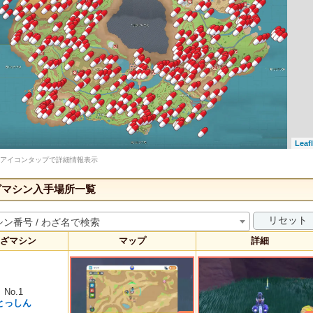
Leafl
アイコンタップで詳細情報表示
ざマシン入手場所一覧
リセット
ン番号 / わざ名で検索
ざマシン
マップ
詳細
No.1
とっしん