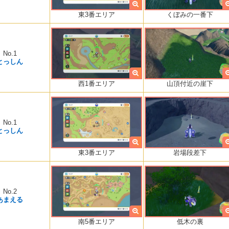
くぼみの一番下
東3番エリア
No.1
とっしん
山頂付近の崖下
西1番エリア
No.1
とっしん
岩場段差下
東3番エリア
No.2
あまえる
低木の裏
南5番エリア