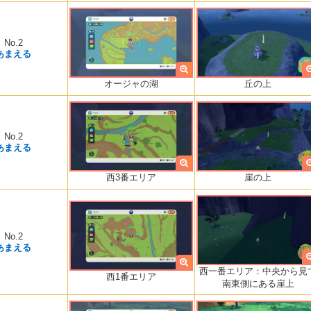
No.2
あまえる
丘の上
オージャの湖
No.2
あまえる
崖の上
西3番エリア
No.2
あまえる
西一番エリア：中央から見
西1番エリア
南東側にある崖上