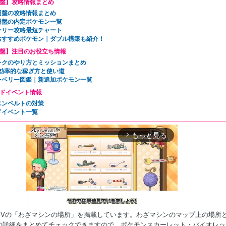
盤】攻略情報まとめ
円盤の攻略情報まとめ
円盤の内定ポケモン一覧
ーリー攻略最短チャート
おすすめポケモン｜ダブル構築も紹介！
盤】注目のお役立ち情報
レクのやり方とミッションまとめ
の効率的な稼ぎ方と使い道
ーベリー図鑑｜新追加ポケモン一覧
ドイベント情報
エンペルトの対策
ドイベント一覧
もっと見る
arrow_forward_ios
SVの「わざマシンの場所」を掲載しています。わざマシンのマップ上の場所
の詳細をまとめてチェックできますので、ポケモンスカーレット・バイオレッ