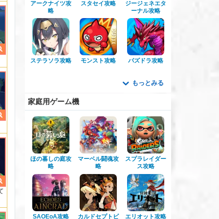
アークナイツ攻
スタセイ攻略
ジージェネエタ
略
ーナル攻略
ステラソラ攻略
モンスト攻略
パズドラ攻略
もっとみる
家庭用ゲーム機
ほの暮しの庭攻
マーベル闘魂攻
スプラレイダー
略
略
ス攻略
て
SAOEoA攻略
カルドセプトビ
エリオット攻略