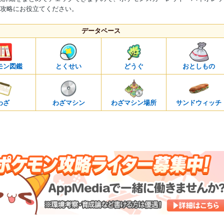
ch)の攻略にお役立てください。
Mute
データベース
モン図鑑
とくせい
どうぐ
おとしもの
わざ
わざマシン
わざマシン場所
サンドウィッチ