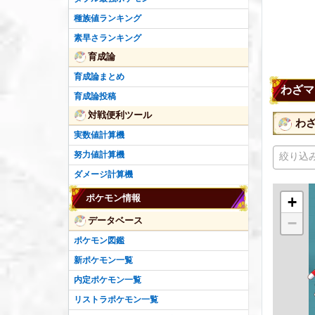
種族値ランキング
素早さランキング
育成論
育成論まとめ
わざマ
育成論投稿
対戦便利ツール
わ
実数値計算機
努力値計算機
絞り込
ダメージ計算機
ポケモン情報
+
−
データベース
ポケモン図鑑
新ポケモン一覧
内定ポケモン一覧
リストラポケモン一覧