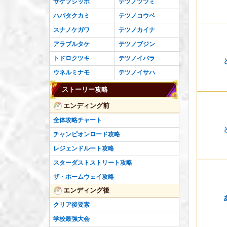
サケブシッポ
テツノツツミ
ハバタクカミ
テツノコウベ
スナノケガワ
テツノカイナ
アラブルタケ
テツノブジン
トドロクツキ
テツノイバラ
ウネルミナモ
テツノイサハ
ストーリー攻略
エンディング前
全体攻略チャート
チャンピオンロード攻略
レジェンドルート攻略
スターダストストリート攻略
ザ・ホームウェイ攻略
エンディング後
クリア後要素
学校最強大会