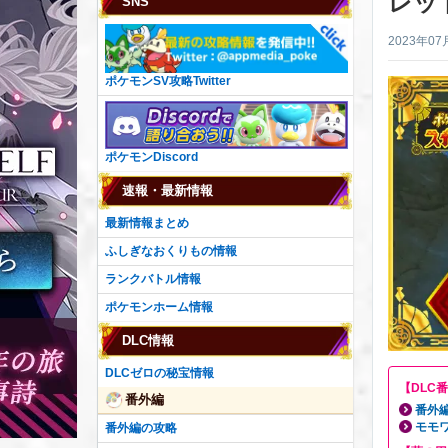
レッ
SNS
2023年07
ポケモンSV攻略Twitter
ポケモンDiscord
速報・最新情報
最新情報まとめ
ふしぎなおくりもの情報
ランクバトル情報
ポケモンホーム情報
DLC情報
DLCゼロの秘宝情報
【DLC
番外編
番外
モモ
番外編の攻略