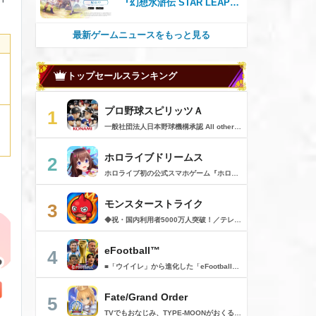
『幻想水滸伝 STAR LEAP』
が本日から配信開始！
最新ゲームニュースをもっと見る
トップセールスランキング
プロ野球スピリッツＡ
1
一般社団法人日本野球機構承認 All other copyrights or trademarks are the property of their respective owners and are used under license. --------------------------------------------- リアルプロ野球ゲームの決定版がついに登場！ 最高の映像クオリティでプロ野球の臨場感を再現 鍛え上げた最強のチームで日本一を目指そう！ --------------------------------------------- ◇重要なお知らせ◇ ・本アプリはオンラインゲームです。通信可能な環境でお楽しみ下さい。 ・チュートリアル終了時に約650MBのダウンロードが必要です。 ・動作環境 対応OS：iOS 15.0以降、iPadOS 15.0以降 対応端末：iPhone 6s/6s Plus以降、iPad（第5世代）以降、iPad Air 2以降、iPad mini 4以降、iPod touch（第7世代）以降、iPad Pro シリーズ ※動作環境を満たす端末でも、端末の性能や仕様、端末固有のアプリ使用状況などにより、正常に動作しない場合があります。 --------------------------------------------- 【プロ野球スピリッツAとは？】 ◇リアルなプロ野球表現 プロ野球選手が実写と本人そっくりのリアルな3Dモデルで登場！ 試合を熱く盛り上げる実況・解説や観客席からの応援でプロ野球の臨場感をそのまま再現！ ◇3Dアクション野球 迫力の3Dアクション野球では、選手の特徴が結果に大きく影響。本格派投手、技巧派投手、巧打者、強打者・・・選手それぞれの持ち味を活かしながら、自らの力でチームを勝利に導こう！ アクションが苦手な方のために、「ゾーン打ち」や「おまかせ配球」といった簡単操作も搭載。 ◇実在のプロ野球選手が登場!! 実際のプロ野球のペナント成績に基づいた選手たちが登場！ ＜セ・リーグ＞ 阪神タイガース 横浜DeNAベイスターズ 読売ジャイアンツ 中日ドラゴンズ 広島東洋カープ 東京ヤクルトスワローズ ＜パ・リーグ＞ 福岡ソフトバンクホークス 北海道日本ハムファイターズ オリックス・バファローズ 東北楽天ゴールデンイーグルス 埼玉西武ライオンズ 千葉ロッテマリーンズ --------------------------------------------- ■ Vロード ■ セ・パ12球団と対戦。試合は自動で進み、ピンチ・チャンスの場面では出番が発生。試合を決定付ける活躍をして勝ち星を積み重ねて、日本一の座を目指そう！ ■ リーグ ■ 獲得・強化した選手を組み合わせた最強オーダーで、全国のライバルと競う対戦モード。 毎週リーグが自動開催され、リーグランクの昇降格が決まります。 オーダーをより強化し、覇王リーグでの優勝を目指そう！ ■ 選手育成とオーダー ■ 選手は試合を通じてレベルアップ。特訓や特殊能力の習得で潜在能力を限界まで発揮させよう！ 選手の組み合わせによって発動するコンボは、試合展開を大きく左右することも！？ 最強の選手を揃えた最高のチームで頂点を目指そう！ ■ リアルタイム対戦 ■ 新機能！全国の猛者と戦う「ランク戦」と一緒にプロスピAを遊んでいる友達と対戦できる「ルーム戦」。 2つの楽しみ方でオンライン対戦を楽しむことができるぞ！ ■ プロ野球速報 ■ 野球ファン必見、厳選の野球速報がココに！ プロ野球ニュースや選手成績はもちろん、公式戦の試合速報や一球速報も配信！ --------------------------------------------- ◆ 基本無料で最高峰の野球ゲームを！ ◆ 選手は試合報酬などで獲得可能。試合のボーナスや、様々なイベントに参加することでより強力な選手スカウトのチャンスも。着実に戦力を強化していけば、無料でも強力な球団を作りあげることができるぞ。「プロスピA」アプリ上で野球速報もすべて無料でチェック可能！ ◆ 「プロスピA」はこんな方へおすすめ ◆ ・好きな野球選手だけを集めて理想の球団を作りたい。 ・家庭用ゲーム「プロ野球スピリッツ」が好きで、いつでもどこでも「プロスピ」を楽しみたい。 ・「プロスピ」シリーズを遊んだことはないが、リアルな野球ゲームをやってみたい。 ・アクション要素もあるスポーツゲームを楽しみたい。 ・無料で遊べてオンライン対戦もできる野球ゲームやスポーツゲームを探している。 ・無料でも長くやりこめる野球ゲームやスポーツゲームを探している。 ・選手を自分好みに育成できる野球ゲームやスポーツゲームを探している。 ・「実況パワフルプロ野球」「プロ野球ドリームナイン」をプレイしたことがある。 ・ゲームを楽しみながら、最新の野球速報もチェックしたい。 ・野球速報や野球中継は常にチェックしている。 ・スポーツ選手や監督になる夢をスポーツゲームで叶えたい。 ・自分だけのオリジナルチームを、好きなプロ野球球団の選手を集めて作りたい。 ・好きなプロ野球球団の選手をプロスピで再現して遊びたい。 ・プロ野球球団好きの仲間と一緒に遊びたい。 ・子供の頃、プロ野球球団に入りたかった。 ・趣味は好きなプロ野球球団の試合を観戦することだ。 --------------------------------------------- ◆『応援曲利用権』について 【価格と更新間隔】 ・価格：月額480円（税込） ・更新間隔：1ヶ月毎 【サービス内容】 以下の機能が利用可能になります。 ・ダウンロード応援曲 ・応援曲作成 ・応援曲割当て ・試合中に割当てた応援曲が流れる 【無料期間について】 ・利用開始から7日間は無料でお試しいただけます。 ・無料期間が終了する24時間以上前までにサブスクリプションを解約しなかった場合、自動的に有料のサブスクリプションが開始します。 ・無料期間中に手動で無料期間なし版への切り替えを行った場合、残りの無料期間は失われます。 【自動更新の詳細】 ・次回更新日の24時間以上前までにサブスクリプションを解約しなかった場合、自動的に利用期間が更新されます。 ・自動更新が行なわれると、更新日から24時間以内に領収書が届きます。 【次回更新日の確認とサブスクリプションの解約方法】 次回更新日の確認やサブスクリプションの解約手続きは、以下のページで行うことができます。 1. App Storeアプリを開く 2.「Today」タブを開き、右上のユーザーアイコンをタップする 3.「アカウント」画面のユーザー名とメールアドレスが表示されている部分をタップする 4. サインインする 5.「アカウント設定」画面の「サブスクリプション」をタップする ※ご購入いただく前に、必ず『応援曲利用権』販売ページの注意事項と利用規約をご確認ください。 ---------------------------------------------
ホロライブドリームス
2
ホロライブ初の公式スマホゲーム『ホロライブドリームス(ホロドリ)』がリズム&RPGとして登場！ リズムゲームを中心に、テーマパークの発展やミニゲームなど多彩なコンテンツを収録！ 総勢50名以上のホロライブメンバーが登場し、初期収録楽曲はなんと150曲以上！ ホロライブのファンも、初めての方も幅広く楽しめる作品で、遊び方はあなた次第！ ▼本格リズムゲーム▼ 公式MVやライブ映像を背景に、本格リズムゲームが楽しめる！ 自分だけのオリジナル譜面を作って公開できる「クリエイト譜面」機能を搭載！ ・超高難度のやり込み譜面 ・タレントへの愛を詰め込んだ譜面 ・みんなで楽しめるネタ譜面 などなど、世界中のプレイヤーがつくった譜面で遊んで、楽しさ無限大！ リズムゲームが苦手な方でもオート機能で安心して遊べる！ タレント育成/編成でスコアアップを目指そう！ ▼初期収録楽曲は150曲以上▼ ホロライブ楽曲から人気カバー楽曲まで幅広く収録！ 最新ヒットから定番曲までラインナップ！ 【ホロライブ楽曲】 ・ビビデバ ・Shiny Smily Story ・BLUE CLAPPER ほか 【カバー楽曲】 ・勇者 ・メギツネ ・わたしの一番かわいいところ ほか ▼ゲームの舞台はテーマパーク▼ 舞台は、世界のどこかに浮かぶ無人島。 ホロライブメンバーと力を合わせ、夢のテーマパークを発展させていく。 リズムゲームやミニゲームをプレイしてクエストを進行しパークを発展させよう！ ホロメンクエストをプレイすることで、操作タレントが増えていく！ 推しホロメンを解放して、夢のテーマパークを作り上げよう！ ホロライブらしさあふれる施設も多数登場！ このゲームだけのオリジナルストーリーも展開！ 夢のテーマパーク完成を目指そう！ ▼1人でもみんなでも楽しめるミニゲーム▼ ひとりでも、みんなでも楽しめる多彩なミニゲームを収録！ マルチプレイ搭載で、協力や対戦で盛り上がろう！ 難しいアクションが苦手な方でも楽しめるシンプル操作のミニゲームも収録！ 短時間で遊べるカジュアルなものから、繰り返し挑戦したくなるやり込み系まで幅広くラインナップ！ プレイして報酬を獲得し、育成やパーク発展をさらに加速させよう！ ▼公式サイト：https://www.hololive-dreams.com ▼利用規約：https://www.hololive-dreams.com/terms ▼プライバシーポリシー：https://qualiarts.jp/privacy ▼Ⓒ COVER / Ⓒ QualiArts, Inc. +++++++++++++++++++++++++++++++++++++++++++++++++++++++++++ このアプリケーションには、株式会社Live2Dの「Live2D」が使用されています。
モンスターストライク
3
◆祝・国内利用者5000万人突破！／テレビCM絶賛放映中！◆ 最大4人同時に楽しめる「ひっぱりハンティングRPG！」 モンスターマスターになって様々な能力を持つモンスターをたくさん集めよう！ 1000種類を超える個性豊かなモンスターが君を待ってるぞ！ 【ゲーム紹介】 ▼ルールは簡単 モンスターを引っぱって敵に当てるだけ！ 味方モンスターに当てると、友情コンボが発動！ 一見攻撃力の弱いモンスターもコンボが発動すると、意外な力を発揮するかも!? ▼決めろストライクショット！ バトルのターンが経過すると必殺技「ストライクショット」が使えるぞ！ モンスターによって技は様々、君はすぐ使う派？ボスまで待つ派？ 使うタイミングが生死を分ける!? ▼集めて育てて強くなれ！ バトルやガチャでGetしたモンスターを合成して育てよう！ 強く進化させるにはモンスター以外に進化素材が必要になるぞ。 強いモンスターを育てて君だけの最強チームを作ろう！ ▼天空より舞い降りし、異界のモンスター！ ボスがステージの最後に出るとは限らないぞ！ どんな時も万全の態勢で戦いに挑むべし！ ▼友達と一緒に、強敵を倒そう！ 近くにいる友達と、最大4人まで同時プレイが可能！ なんと1人分のスタミナでクエストに挑めるぞ！ 1人では倒せない強敵も、みんなで力を合わせれば倒せるかも!? マルチプレイ専用のレアなクエストも盛りだくさん！ レアモンスターを倒してゲットしよう！ +++【価格】+++ アプリ本体：無料 ※一部有料アイテムがございます。 +++【必須環境】+++ iOS 15.0以降 ※必須環境を満たす端末以外でのサポート、補償等は致しかねますので何卒ご了承くださいませ。 ご利用前に「アプリケーション使用許諾契約」に 表示されている利用規約を必ずご確認の上ご利用ください。 +++【モンストパスポートについて】+++ ・価格と期間 月額480円（税込）/1ヶ月間（利用開始日から起算）/月額自動更新 ・特典 ▼1日1回スタミナ回復することができます。 ▼マルチプレイでホスト、ゲストも経験値が多く獲得できます。 ▼モンパス限定の称号やフレームが貰えます。 ▼3ヶ月継続するとレア6確定ガチャが引けます。 ・自動更新の詳細 モンパス有効期間の終了日の24時間以上前に自動更新を解除しない限り、有効期間が自動更新されます。 自動更新される際の課金については、モンパス有効期間終了日の24時間以内に行われます。 ・課金について Apple Accountに課金されます。 ・モンストパスポートの状況の確認方法と解約（自動更新の解除）方法 モンパス会員状況の確認と解約は下記ページから行うことができます。 [ App Store アプリ/おすすめページ最下部 > Apple Account/アカウントを表示 > 購読/管理 ] 次回の自動更新タイミングの確認や、自動更新の解除/設定をこの画面内で行うことができます。 プライバシーポリシー > https://www.monster-strike.com/privacy/ 利用規約 > https://www.monster-strike.com/legal/monpass.html
eFootball™
4
■「ウイイレ」から進化した「eFootball™」 人気サッカーゲーム「ウイニングイレブン」が「eFootball™」とタイトルを変え、大きく進化して生まれ変わりました。「eFootball™」で新しいサッカーゲームを体感しましょう！ ■はじめての方でも安心 ダウンロード後は、実践を交えたステップアップ方式のチュートリアルで直感的に基本操作を覚えることができます！さらに、チュートリアルを全てクリアすると、リオネル メッシがもらえます！！ また、試合の面白さや爽快感を楽しんでいただくためにスマートアシストを実装。 複雑な操作をしなくても、華麗なドリブルやパスで相手をかわして強烈なシュートでゴールを奪うことができます！ 【基本的な遊び方】 ■好きなチームで始めよう 欧州、米州、アジアなど世界各国のクラブやナショナルチームなどお気に入りのチームでスタートできます！ ■選手を獲得しましょう チームを作成したら、選手を獲得しましょう。現役のスーパースターや、歴史に残るレジェンドたちが、あなたのクラブでの活躍を待っています！ ・スペシャル選手リスト 現実の試合で大活躍した選手や、注目リーグの選手、レジェンドなどの特別な選手を獲得できます。 ・スタンダード選手リスト 好きな選手を獲得できます。条件を設定して絞り込むことができます。 ・監督リスト さまざまな戦術や得意な育成タイプを持った監督を獲得できます。 ■試合を楽しもう 獲得した選手でチームを編成したら、いよいよ試合に挑戦！ AIを相手に腕を磨いたり、オンライン対戦でランキングを競ったり、楽しみ方はあなた次第です。 ・対AI戦で腕を磨く 注目リーグのチームやナショナルチームを相手に戦うイベントなど、サッカーシーズンに合わせたさまざまなテーマのイベントが開催されています。 また、10段階にレベル分けされたDivision制の「eFootball™ リーグ」で楽しみながらレベルアップしていくことも可能です！ ・対人戦で実力を試す Division制の全ユーザーとランキングを競う「eFootball™ リーグ」や、毎週開催される様々なイベントで、オンラインでのリアルタイム対戦を楽しむことができます。あなたのドリームチームで、最高峰のDivision 1を目指しましょう！ ・友達と最大3vs3の対戦を楽しむ フレンドマッチ機能を使って、友達と対戦することができます。育て上げたチームの強さを友達に見せつけましょう！ また、最大3vs3の協力対戦も可能。友達とオンラインで集まって対戦を楽しみましょう！ ■選手を育てる 獲得した選手は、選手種別によっては成長させることができます。 試合に出場させたり、ゲーム内アイテムを使用したりして、選手のレベルを上げる事で入手できる「タレントポイント」で、能力パラメータを上昇させましょう。 より自分好みの選手にしたい場合は、手動でポイントを割り振りましょう。 ポイントの割り振りに迷った場合は、[おまかせ]で設定することもできます。 自分だけのお気に入りの選手に育て上げましょう！ 【もっと楽しむ】 ■Live Updateを毎週配信 選手の移籍や、現実の試合での活躍が反映される「Live Update」を搭載。 毎週配信される「Live Update」を参考に、スカッドを編成し試合に挑みましょう。 ■スタジアムをカスタマイズ 試合中のスタジアムに反映されるコレオ・オブジェクトなどのスタジアムパーツをカスタマイズできます。 思い通りのスタジアムにアレンジして、ゲーム体験を彩りましょう！ ※居住国・地域が以下のお客様には、eFootball™ コインによるルートボックス施策をご提供しておりません。 ベルギー、ブラジル(18歳未満) 【最新情報について】 本商品は、新機能やモードの追加、ゲームプレイ・イベントのアップデートを継続的に行っていきます。 最新情報は「eFootball™」公式サイトをご確認ください。 【ダウンロードについて】 本アプリをダウンロードするためには、ストレージに約3.3GBの空き容量が必要となります。 あらかじめ3.3GB以上の容量を空けてからダウンロードを行っていただけますようお願いします。 ダウンロード時はWi-Fi環境で接続することを推奨いたします。 ※アップデートにつきましても同様となります。 【通信環境について】 本アプリはオンラインゲームです。通信可能な環境でお楽しみください。
Fate/Grand Order
5
TVでもおなじみ、TYPE-MOONがおくるFateのRPG！ スマホでも本格的なRPGが楽しめる。 文字数にして500万字超という、圧倒的なボリュームを堪能できるストーリー！ 本編以外にもキャラクターごとにストーリーを用意し、Fateファンも今回はじめてFateの世界を体験される方も十分満足いただける内容となっています。 【あらすじ】 西暦2015年。 地球の未来を観測するカルデアは、2017年以降の人類史が崩壊している事実を確認した。 昨日まで確かに存在していた2115年までの“約束された未来”は、何の前触れもなく突如として消え去ったのだ。 なぜ。どうして。だれが。どうやって。 西暦2004年 日本 ある地方都市。 ここに今まではなかった、「観測できない領域」が現れたと。 カルデアはこれを人類絶滅の原因と仮定し、いまだ実験段階だった第六の実験を決行する事となった。 それは過去への時間旅行。 人間を霊子化させて過去に送りこみ、事象に介入する事で時空の特異点を解明、あるいは破壊する禁断の儀式。 その名を人理守護指令、グランドオーダー。 人類を守るために人類史に立ち向かう、運命と戦うものたちの総称である。 【ゲーム概要】 スマホに最適化された簡単操作のコマンドオーダーバトル！ プレイヤーはマスターとなって英霊たちを操り敵を倒し謎を解明していく。 好みの英霊で戦うか、強い英霊で戦うかバトルスタイルはプレイヤーしだい。 ◆豪華声優陣が続々参加 青木志貴、茜屋日海夏、赤羽根健治、明坂聡美、浅川悠、朝日奈丸佳、阿澄佳奈、阿部彬名、阿部敦、阿部里果、雨宮天、新井里美、井口裕香、井澤詩織、石川界人、石川由依、石谷春貴、伊瀬茉莉也、市ノ瀬加那、伊藤彩沙、伊藤かな恵、伊東健人、伊藤静、伊藤美紀、稲田徹、井上和彦、井上喜久子、井上麻里奈、伊丸岡篤、石見舞菜香、上坂すみれ、植田佳奈、上田麗奈、内田真礼、内田雄馬、内山昂輝、梅原裕一郎、江川央生、江口拓也、江越彬紀、遠藤綾、大久保瑠美、大空直美、大塚明夫、大塚芳忠、大原さやか、大和田仁美、岡本信彦、置鮎龍太郎、小倉唯、小澤亜李、小野賢章、小野大輔、小野友樹、小見川千明、かかずゆみ、柿原徹也、加隈亜衣、笠間淳、加瀬康之、門脇舞以、金元寿子、神尾晋一郎、茅野愛衣、川澄綾子、河西健吾、川野剛稔、神奈延年、鬼頭明里、木村珠莉、木村良平、桐本拓哉、釘宮理恵、久野美咲、黒木ほの香、黒田崇矢、桑原由気、KENN、高野麻里佳、古賀葵、小清水亜美、後藤邑子、小西克幸、小林千晃、小林ゆう、小林裕介、小原好美、小松未可子、子安武人、小山力也、近藤玲奈、斎賀みつき、西前忠久、斉藤壮馬、斎藤千和、坂本真綾、佐倉綾音、櫻井孝宏、佐藤聡美、佐藤利奈、沢城みゆき、下屋則子、島﨑信長、嶋村侑、庄司宇芽香、白石晴香、新垣樽助、真堂圭、末柄里恵、杉田智和、杉山紀彰、鈴木達央、鈴木崚汰、鈴代紗弓、鈴村健一、諏訪彩花、諏訪部順一、関俊彦、関智一、瀬戸麻沙美、芹澤優、仙台エリ、千本木彩花、園崎未恵、大地葉、高乃麗、高野直子、高橋花林、高橋李依、高山みなみ、武内駿輔、竹内良太、武田華、田中敦子、田中美海、田中理恵、谷山紀章、種﨑敦美、種田梨沙、田丸篤志、田村睦心、田村ゆかり、丹下桜、千葉繁、千葉翔也、津田健次郎、紡木吏佐、鶴岡聡、寺崎裕香、寺島拓篤、東山奈央、土岐隼一、飛田展男、戸松遥、豊永利行、鳥海浩輔、中井和哉、中田譲治、長縄まりあ、仲村美沙希、中村悠一、名塚佳織、生天目仁美、浪川大輔、能登麻美子、野中藍、乃村健次、土師孝也、長谷川育美、花江夏樹、花澤香菜、花守ゆみり、早見沙織、原由実、春野杏、潘めぐみ、日岡なつみ、日笠陽子、日野聡、平川大輔、ファイルーズあい、福圓美里、福西勝也、福山潤、藤井隼、藤沼建人、ブリドカットセーラ恵美、古川慎、保志総一朗、星野貴紀、堀内賢雄、堀江由衣、本多真梨子、本多陽子、本渡楓、前野智昭、M・A・O、増田俊樹、Machico、松風雅也、真殿光昭、マフィア梶田、三上哲、三木眞一郎、水樹奈々、水島大宙、水橋かおり、緑川光、水瀬いのり、南央美、峯田茉優、宮野真守、宮本充、村瀬歩、森川智之、森田了介、森永千才、森なな子、諸星すみれ、安井邦彦、山路和弘、山下大輝、山下七海、山寺宏一、山根綺、山野井仁、山村響、悠木碧、ゆかな、遊佐浩二、吉野裕行、佳村はるか、米澤円、若林直美、和氣あず未、和多田美咲（50音順） ◆全体構成・メインシナリオ・シナリオ・総監督 奈須きのこ ◆リードキャラクターデザイナー 武内崇 ◆アートディレクション TYPE-MOON ◆メインシナリオ・シナリオ執筆 東出祐一郎、桜井光 水瀬葉月、星空めてお ◆ゲストライター amphibian、虚淵玄（ニトロプラス）、acpi、ＯＫＳＧ（TYPE-MOON）、経験値、小太刀右京、三田誠、たけのこ星人、橘公司、田中天（株式会社フラッグノーツ）、成田良悟、鋼屋ジン、ひろやまひろし、円居挽、茗荷屋甚六、矢野俊策（株式会社フラッグノーツ）、リヨ（50音順） ◆キャラクターデザイン I-IV、蒼月タカオ（TYPE-MOON）、AKIRA、Azusa、東冬、荒野、Anmi、池澤真、石田あきら、いみぎむる、兔ろうと、羽海野チカ、大森葵、岡崎武士、okojo、およ、加藤いつわ、カワグチタケシ、きばどりリュー、桐原小鳥、ギンカ、倉花千夏、黒星紅白、小梅けいと、近衛乙嗣、小松崎類、こやまひろかず（TYPE-MOON）、西藤浩樹（LASENGLE）、saitom、坂本みねぢ、佐々木少年、サテー、色素、縞うどん（TYPE-MOON）、島田フミカネ、しまどりる、sime、下越（TYPE-MOON）、シャカＰ（LASENGLE）、白浜鴎、しらび、白峰、真じろう、STAR影法師、曽我誠、タイキ、高橋慶太郎、高山箕犀、竹、武中英雄、武梨えり、たけのこ星人、TAKOLEGS、田島昭宇、タスクオーナ、danciao、中央東口、CHOCO、悌太、Dd、天空すふぃあ、DANGERDROP、toi8、トリダモノ、中原、なまにくATK、西出ケンゴロー、nipi、ネコタワワ、NOCO、pako、林けゐ、原田たけひと、春野友矢、ばん！、Bすけ、左、ヒライユキオ、平野稜二、広江礼威、ひろやまひろし、PFALZ、ぶくろて、huke、BLACK（TYPE-MOON）、古海鐘一、BUNBUN、hou、ホトソウカ、本庄雷太、前田浩孝、マシマサキ、また、松竜、Mika Pikazo、緑川美帆、三輪士郎、村山竜大、めろん22、望月けい、元村人、森井しづき、森山大輔、山中虎鉄、YOCO_N（LASENGLE）、余湖裕輝、米山舞、La-na、lack、リヨ、Ryota-H、輪くすさが、redjuice、ReDrop、ろび～な、ワダアルコ、渡れい（50音順） このアプリケーションには、（株）ＣＲＩ・ミドルウェアの「CRIWARE（TM）」が使用されています。