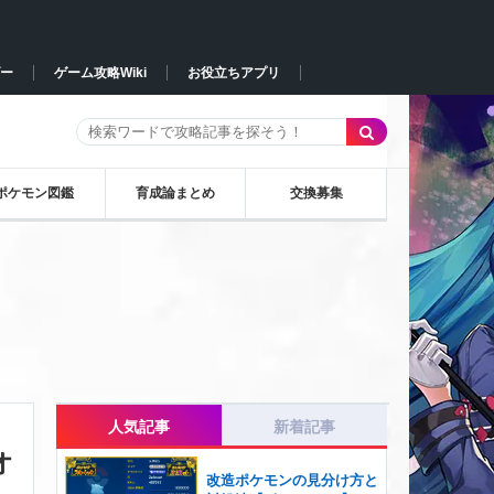
ー
ゲーム攻略Wiki
お役立ちアプリ
ポケモン図鑑
育成論まとめ
交換募集
人気記事
新着記事
オ
改造ポケモンの見分け方と