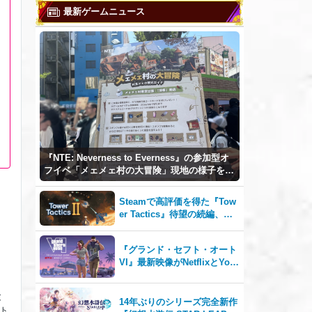
最新ゲームニュース
『NTE: Neverness to Everness』の参加型オ
フイベ「メェメェ村の大冒険」現地の様子をレ
ポ！ミニゲームやコスプレイヤー撮影など盛り
だくさん！
Steamで高評価を得た『Tow
er Tactics』待望の続編、『T
ower Tactics 2』2026年第3
四半期に早期アクセス開始
『グランド・セフト・オート
VI』最新映像がNetflixとYou
Tubeに8月27日登場！
と
14年ぶりのシリーズ完全新作
ト