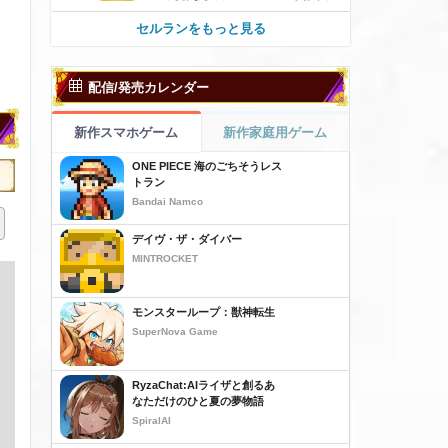
セルランをもっと見る
配信/発売カレンダー
新作スマホゲーム
新作家庭用ゲーム
ONE PIECE 海のごちそうレス
トラン
Bandai Namco
デイヴ・ザ・ダイバー
MINTROCKET
モンスターループ：獣神転生
SuperNova Game
RyzaChat:AIライザと創るあ
なただけのひと夏の夢物語
SpiralAI