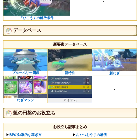
-
「ひこう」の解放条件
データベース
新要素データベース
ブルーベリー図鑑
新特性
新わざ
-
わざマシン
アイテム
藍の円盤のお役立ち
お役立ち記事まとめ
▶
BPの効率的な稼ぎ方
▶
おやつおやじの場所