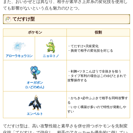
また、おいかぜとは異なり、相手が素早さ上昇系の変化技を使用し
ても影響がないという点も魅力のひとつ。
てだすけ型
ポケモン
役割
・てだすけ+天候変化
・挑発で相手の変化技を封じる
アローラキュウコン
ニョロトノ
・剣舞+ツタこんぼうで全抜きを狙う
・タイプ有利の場合はこのゆびとまれで
攻撃操作する
オーガポン
(いどのめん)
・かちき+必中ふぶきで相手を同時攻撃す
る
・いかく構築が多いので特性が発動しや
すい
エンペルト
てだすけ型は、高い攻撃性能と素早さを併せ持つポケモンを先制変
化技「てだすけ」で強化し、相手のアタッカーを優先的に倒してい