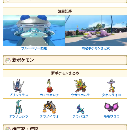
注目記事
ブルーベリー図鑑
内定ポケモンまとめ
新ポケモン
新ポケモンまとめ
ブリジュラス
カミツオロチ
ウガツホムラ
タケルライコ
テツノカシラ
テツノイワオ
テラパゴス
モモワロウ
御三家・伝説