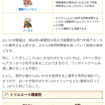
・地面無効の場合はいわなだれで対処
・特殊型ならねっさのだいちが強力
霊獣ランドロス
・ひでり+ふんかで相手を同時攻撃する
・こだわり眼鏡持ちならワンサイドゲー
ムも可能
・トリル構築でも活躍できる
コータス
おいかぜ構築は、積み技+範囲技や高火力範囲技を持つ中速アタッカ
ーの素早さを上昇させ、上から2体同時撃破を狙っていく戦術が基本
となる。
特に、いたずらごころ+おいかぜのポケモンがいれば、1ターン目か
らアタッカーが先手を取ることができるので、ワンサイドゲームを
成し遂げることも可能だ。
ただし、相手が後からおいかぜを使用すると素早さ有利が崩れてし
まうので、おいかぜ役のポケモン(カイリューなど)に挑発を打って
しっかりと封じておこう。
トリルエース構築型