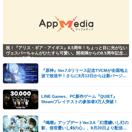
祝！『アリス・ギア・アイギス』8.5周年！ちょっと目に光がない
ヴェスパーちゃんがひたすら可愛い。開発陣からの8.5周年記念コ
メントも到着！
『原神』Ver.7.0リリース記念TVCMが全国地上
波で放送中！さらに8月12日からは新バージョ
ンCMも公開！
LINE Games、PC新作ゲーム『QUIET』
Steamプレイテストの参加者3万人突破！
『鳴潮』アップデートVer.3.6「幻雲纏いし灯の
影、俗世憂いし剣の心」、8月20日より配信開