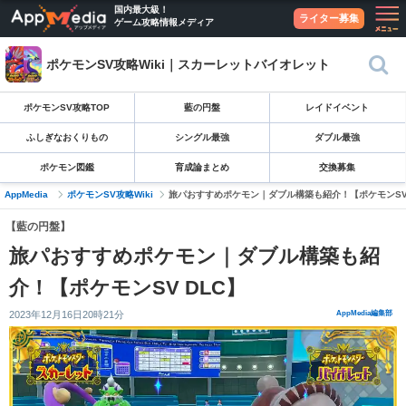
国内最大級！
ライター募集
ゲーム攻略情報メディア
ポケモンSV攻略Wiki｜スカーレットバイオレット
ポケモンSV攻略TOP
藍の円盤
レイドイベント
ふしぎなおくりもの
シングル最強
ダブル最強
ポケモン図鑑
育成論まとめ
交換募集
AppMedia
ポケモンSV攻略Wiki
旅パおすすめポケモン｜ダブル構築も紹介！【ポケモンSV 
【藍の円盤】
旅パおすすめポケモン｜ダブル構築も紹
介！【ポケモンSV DLC】
2023年12月16日20時21分
AppMedia編集部