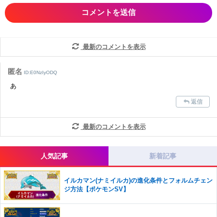
・各ゲームのネタバレを含む内容の投稿
・その他、管理者が不適切と判断した投稿
コメントの削除につきましては下記フォームより申請をいた
だけますでしょうか。
最新のコメントを表示
コメントの削除を申請する
※投稿内容を確認後、順次対応さ
せていただきます。ご了承ください。
匿名
ID:E0NzIyODQ
※一度削除したコメントは復元ができませんのでご注意くだ
あ
さい。
返信
また、過度な利用規約の違反や、弊社に損害の及ぶ内容の書き込みがあ
った場合は、法的措置をとらせていただく場合もございますので、あら
かじめご理解くださいませ。
最新のコメントを表示
人気記事
新着記事
イルカマン(ナミイルカ)の進化条件とフォルムチェン
ジ方法【ポケモンSV】