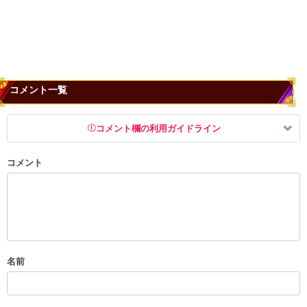
コメント一覧
コメント欄の利用ガイドライン
コメント
以下の書き込みを禁止とし、場合によってはコメント削除や書き込み制
限を行う可能性がございます。 あらかじめご了承ください。
・公序良俗に反する投稿
・スパムなど、記事内容と関係のない投稿
・誰かになりすます行為
・個人情報の投稿や、他者のプライバシーを侵害する投稿
名前
・一度削除された投稿を再び投稿すること
・外部サイトへの誘導や宣伝
・アカウントの売買など金銭が絡む内容の投稿