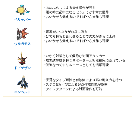
・あめふらしによる天候操作が強力
・雨の時に必中になるぼうふうが非常に優秀
・おいかぜも覚えるのですばやさ操作も可能
ペリッパー
・蝶舞+ねっぷうが非常に強力
・ひでり持ちと合わせることで火力がさらに上昇
・おいかぜも覚えるのですばやさ操作も可能
ウルガモス
・いかく対策として優秀な対面アタッカー
・攻撃誘導技を持つサポーターと相性補完に優れている
・低速なのでトリルエースとしても活躍可能
ドドゲザン
・優秀なタイプ耐性と種族値により高い耐久力を持つ
・ステロ&あくびによる起点作成性能が優秀
・クイックターンによる対面操作も可能
エンペルト