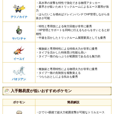
・高水準の攻撃を特性で強化できる物理アタッカー
・素早さが低いためトリックルームによるエース運用が強
力
・はらだいこを積めばドレインパンチでHP管理しながら全
テツノカイナ
抜きが可能
・特性と専用技による味方回復が非常に優秀
・HP管理とサポートを同時に行えるちからをすいとると好
相性
・中速を活かしたトリックルーム展開要員としても優秀
ヤバソチャ
・種族値と専用特性による特殊火力が非常に優秀
・タイプを活かした特殊受け性能も高い
・タイプ一致のねっぷうが範囲技である点も魅力的
イーユイ
・種族値と専用特性による物理火力が非常に優秀
・タイプ一致の先制技を複数覚える
・つららおとしによる怯みも優秀
パオジアン
入手難易度が低いおすすめポケモン
ポケモン
簡易解説
・ひでり+眼鏡で超火力範囲攻撃が可能なトリルエース