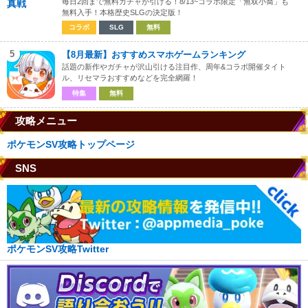
毎日2回まで無料ガチャが引ける！8/13~コラボ限定「無双小喬」も
無料入手！本格歴史SLGの決定版！
コラボ
SLG
無料
5
【8月最新】おすすめスマホゲームランキング
話題の新作やガチャが沢山引ける注目作、周年&コラボ開催タイト
ル、リセマラおすすめなどを完全網羅！
特集
無料
攻略メニュー
ポケモンSV攻略トップページ
SNS
ポケモンSV攻略Twitter