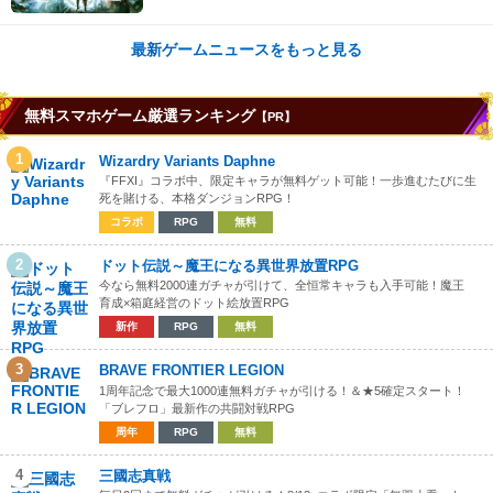
始！
最新ゲームニュースをもっと見る
無料スマホゲーム厳選ランキング
【PR】
1
Wizardry Variants Daphne
『FFXI』コラボ中、限定キャラが無料ゲット可能！一歩進むたびに生
死を賭ける、本格ダンジョンRPG！
コラボ
RPG
無料
2
ドット伝説～魔王になる異世界放置RPG
今なら無料2000連ガチャが引けて、全恒常キャラも入手可能！魔王
育成×箱庭経営のドット絵放置RPG
新作
RPG
無料
3
BRAVE FRONTIER LEGION
1周年記念で最大1000連無料ガチャが引ける！＆★5確定スタート！
「ブレフロ」最新作の共闘対戦RPG
周年
RPG
無料
4
三國志真戦