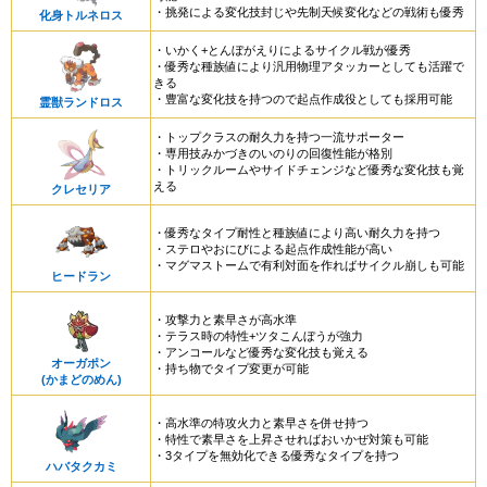
・挑発による変化技封じや先制天候変化などの戦術も優秀
化身トルネロス
・いかく+とんぼがえりによるサイクル戦が優秀
・優秀な種族値により汎用物理アタッカーとしても活躍で
きる
・豊富な変化技を持つので起点作成役としても採用可能
霊獣ランドロス
・トップクラスの耐久力を持つ一流サポーター
・専用技みかづきのいのりの回復性能が格別
・トリックルームやサイドチェンジなど優秀な変化技も覚
える
クレセリア
・優秀なタイプ耐性と種族値により高い耐久力を持つ
・ステロやおにびによる起点作成性能が高い
・マグマストームで有利対面を作ればサイクル崩しも可能
ヒードラン
・攻撃力と素早さが高水準
・テラス時の特性+ツタこんぼうが強力
・アンコールなど優秀な変化技も覚える
オーガポン
・持ち物でタイプ変更が可能
(かまどのめん)
・高水準の特攻火力と素早さを併せ持つ
・特性で素早さを上昇させればおいかぜ対策も可能
・3タイプを無効化できる優秀なタイプを持つ
ハバタクカミ