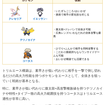
ポケモン
役割
・いたずらごころ+おいかぜ
・挑発で相手の変化技を封じる
クレセリア
イエッサン♀
・腹太鼓+ドレパンで全抜き可能
・広角レンズ+いわなだれの全体攻撃も優
秀
テツノカイナ
・ひでり+ふんかで相手を同時攻撃する
・こだわり眼鏡持ちならワンサイドゲー
ムも可能
・おいかぜ構築でも活躍できる
コータス
トリルエース構築は、素早さが低い代わりに相手を一撃で倒し切れ
るだけの高火力性能を持つポケモンをエースとして、全抜きを狙っ
ていく戦術が基本となる。
特に、素早さが低い代わりに腹太鼓+高攻撃種族値を持つテツノカイ
ナや特性+タイプ一致の高火力範囲技を持つコータスはトリルエース
適性が非常に高い。