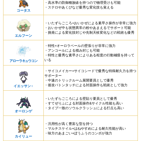
・高水準の防御種族値を持つので物理受けも可能
・ステロやあくびなど優秀な変化技も覚える
コータス
・いたずらごころ+おいかぜによる素早さ操作が非常に強力
・おいかぜ中も状態異常の粉やあまえるでサポート可能
・挑発による変化技封じや先制天候変化などの戦術も優秀
エルフーン
・特性+オーロラベールの壁張りが非常に強力
・アンコールによる積み封じも可能
・特性と優秀な素早さによりある程度の行動補償を持って
いる
アローラキュウコン
・サイコメイカー+サイコシードで優秀な特殊耐久力を持つ
サポーター
・中速のトリックルーム展開要員として優秀
・後攻バトンタッチによる対面操作も戦術として強力
イエッサン♀
・いたずらごころによる壁貼り要員として優秀
・すてぜりふによる対面操作&サイクル性能も高い
・タイプ一致のソウルクラッシュによる打点も高い
オーロンゲ
・汎用性が高く豊富な型を持つ
・マルチスケイル+はねやすめによる耐久性能が高い
・味方のあまごい+ぼうふうのコンボが強力
カイリュー