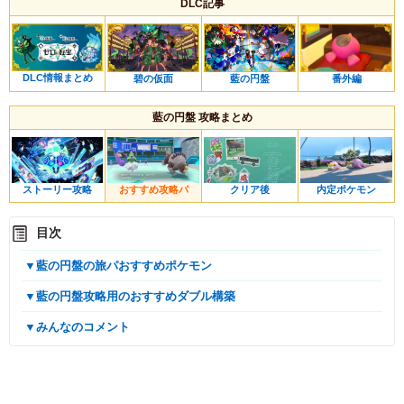
DLC記事
DLC情報まとめ
番外編
藍の円盤
碧の仮面
藍の円盤 攻略まとめ
ストーリー攻略
おすすめ攻略パ
クリア後
内定ポケモン
目次
▼藍の円盤の旅パおすすめポケモン
▼藍の円盤攻略用のおすすめダブル構築
▼みんなのコメント