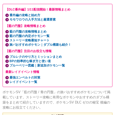
【DLC番外編】1/11配信開始！最新情報まとめ
番外編の攻略と始め方
モモワロウの入手方法と厳選要素
【藍の円盤】攻略情報まとめ
藍の円盤の攻略情報まとめ
藍の円盤の内定ポケモン一覧
ストーリー攻略最短チャート
旅パおすすめポケモン｜ダブル構築も紹介！
【藍の円盤】注目のお役立ち情報
ブルレクのやり方とミッションまとめ
BPの効率的な稼ぎ方と使い道
ブルーベリー図鑑｜新追加ポケモン一覧
最新レイドイベント情報
最強エンペルトの対策
レイドイベント一覧
ポケモンSV「藍の円盤 / 青の円盤」の旅パおすすめポケモンについて掲
載しています。ストーリー攻略に有用なポケモンやおすすめのダブル構
築をまとめて紹介していますので、ポケモンSV DLC ゼロの秘宝 後編の
攻略にお役立てください。