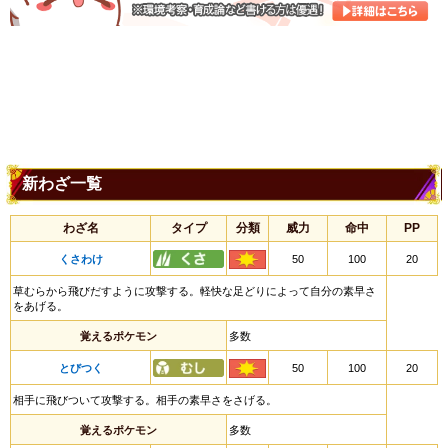
新わざ一覧
わざ名
タイプ
分類
威力
命中
PP
くさわけ
50
100
20
草むらから飛びだすように攻撃する。軽快な足どりによって自分の素早さ
をあげる。
覚えるポケモン
多数
とびつく
50
100
20
相手に飛びついて攻撃する。相手の素早さをさげる。
覚えるポケモン
多数