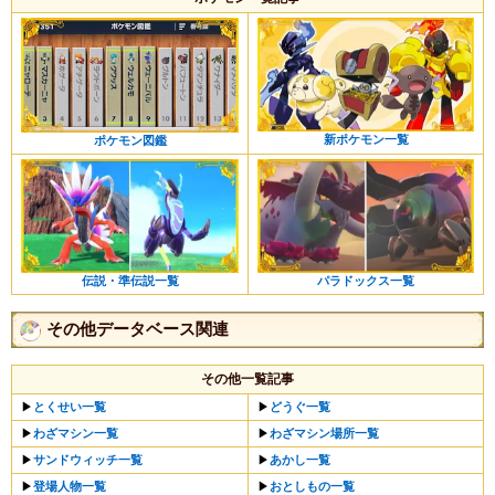
新ポケモン一覧
ポケモン図鑑
パラドックス一覧
伝説・準伝説一覧
その他データベース関連
その他一覧記事
▶︎
とくせい一覧
▶︎
どうぐ一覧
▶︎
わざマシン一覧
▶︎
わざマシン場所一覧
▶︎
サンドウィッチ一覧
▶︎
あかし一覧
▶︎
登場人物一覧
▶︎
おとしもの一覧