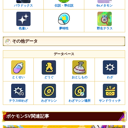
パラドックス
伝説・準伝説
6vメタモン
色違い
夢特性
野生テラス
その他データ
データベース
とくせい
どうぐ
おとしもの
わざ
テラス60わざ
わざマシン
わざマシン場所
サンドウィッチ
ポケモンSV関連記事