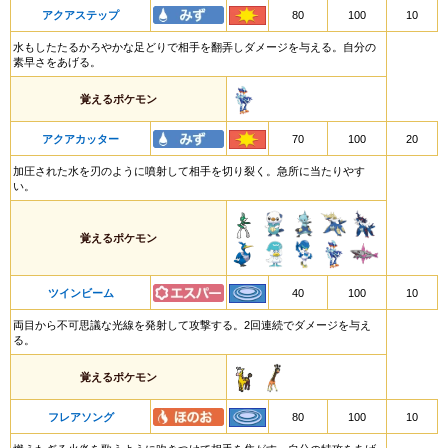
アクアステップ
80
100
10
水もしたたるかろやかな足どりで相手を翻弄しダメージを与える。自分の
素早さをあげる。
覚えるポケモン
アクアカッター
70
100
20
加圧された水を刃のように噴射して相手を切り裂く。急所に当たりやす
い。
覚えるポケモン
ツインビーム
40
100
10
両目から不可思議な光線を発射して攻撃する。2回連続でダメージを与え
る。
覚えるポケモン
フレアソング
80
100
10