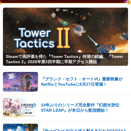
Steamで高評価を得た『Tower Tactics』待望の続編、『Tower
Tactics 2』2026年第3四半期に早期アクセス開始
『グランド・セフト・オートVI』最新映像が
NetflixとYouTubeに8月27日登場！
14年ぶりのシリーズ完全新作『幻想水滸伝
STAR LEAP』が本日から配信開始！
『RyzaChat:AIライザと創るあなただけのひと