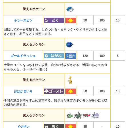
覚えるポケモン
キラースピン
30
100
15
回転して相手を攻撃する。しめつける・まきつく・やどりぎのタネなど吹
きとばす。相手をどく状態にする。
覚えるポケモン
ゴールドラッシュ
120
100
5
大量のコインをぶちまけて攻撃。自分の特攻がさがる。戦闘のあとでお金
ももらえる。(レベルx5円拾う)
覚えるポケモン
おはかまいり
50
100
10
仲間の無念を晴らすため攻撃する。倒された味方のポケモンが多いほど技
の威力が増える。
覚えるポケモン
ドゲザン
85
-
10