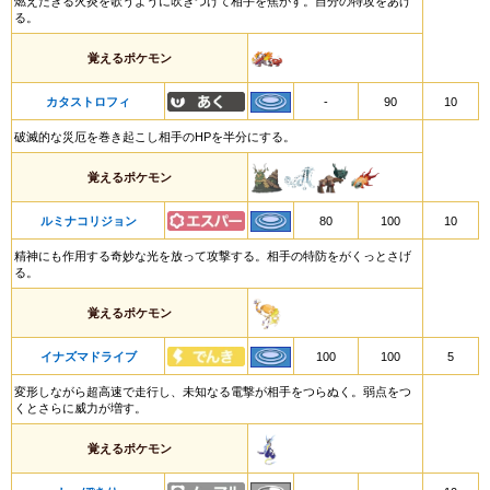
燃えたぎる火炎を歌うように吹きつけて相手を焦がす。自分の特攻をあげ
る。
覚えるポケモン
カタストロフィ
-
90
10
破滅的な災厄を巻き起こし相手のHPを半分にする。
覚えるポケモン
ルミナコリジョン
80
100
10
精神にも作用する奇妙な光を放って攻撃する。相手の特防をがくっとさげ
る。
覚えるポケモン
イナズマドライブ
100
100
5
変形しながら超高速で走行し、未知なる電撃が相手をつらぬく。弱点をつ
くとさらに威力が増す。
覚えるポケモン