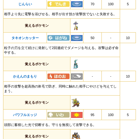
じんらい
70
100
5
相手より先に電撃を浴びせる。相手が出す技が攻撃技でないと失敗する。
覚えるポケモン
タキオンカッター
50
-
10
粒子の刃を立て続けに発射して2回連続でダメージを与える。攻撃は必ず命
中する。
覚えるポケモン
かえんのまもり
-
-
10
相手の攻撃を超高熱の体毛で防ぎ、同時に触れた相手にやけどを与えてし
まう。
覚えるポケモン
パワフルエッジ
95
100
5
頭部に蓄積した光で切断する。守りを無視して攻撃できる。
覚えるポケモン