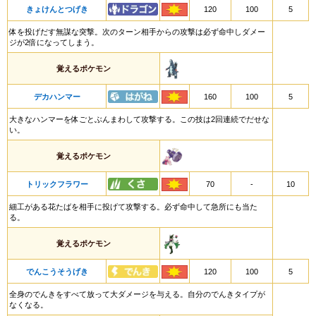
きょけんとつげき
120
100
5
体を投げだす無謀な突撃。次のターン相手からの攻撃は必ず命中しダメー
ジが2倍になってしまう。
覚えるポケモン
デカハンマー
160
100
5
大きなハンマーを体ごとぶんまわして攻撃する。この技は2回連続でだせな
い。
覚えるポケモン
トリックフラワー
70
-
10
細工がある花たばを相手に投げて攻撃する。必ず命中して急所にも当た
る。
覚えるポケモン
でんこうそうげき
120
100
5
全身のでんきをすべて放って大ダメージを与える。自分のでんきタイプが
なくなる。