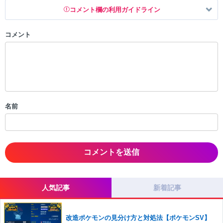
コメント欄の利用ガイドライン
コメント
以下の書き込みを禁止とし、場合によってはコメント削除や書き込み制
限を行う可能性がございます。 あらかじめご了承ください。
・公序良俗に反する投稿
・スパムなど、記事内容と関係のない投稿
・誰かになりすます行為
・個人情報の投稿や、他者のプライバシーを侵害する投稿
名前
・一度削除された投稿を再び投稿すること
・外部サイトへの誘導や宣伝
・アカウントの売買など金銭が絡む内容の投稿
・各ゲームのネタバレを含む内容の投稿
・その他、管理者が不適切と判断した投稿
コメントの削除につきましては下記フォームより申請をいた
だけますでしょうか。
人気記事
新着記事
コメントの削除を申請する
※投稿内容を確認後、順次対応さ
せていただきます。ご了承ください。
改造ポケモンの見分け方と対処法【ポケモンSV】
※一度削除したコメントは復元ができませんのでご注意くだ