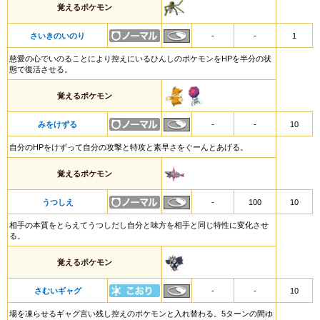
覚えるポケモン
さいきのいのり
-
-
1
慈愛の心でいのることにより控えにいるひんしのポケモンをHPを半分の状
態で復活させる。
覚えるポケモン
みをけずる
-
-
10
自分のHPをけずって自分の攻撃と特攻と素早さをぐーんとあげる。
覚えるポケモン
うつしえ
-
100
10
相手の本質をとらえてうつしだし自分と味方を相手と同じ特性に変化させ
る。
覚えるポケモン
さむいギャグ
-
-
10
場を凍らせるギャグ言い残し控えのポケモンと入れ替わる。5ターンの間ゆ