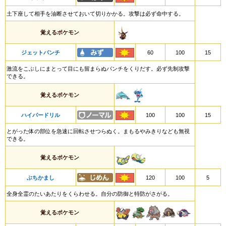
土下座して相手を油断させておいて切りかかる。攻撃は必ず命中する。
覚えるポケモン
ジェットパンチ
60
100
15
激流をこぶしにまとって目にも留まらぬパンチをくりだす。必ず先制攻撃
できる。
覚えるポケモン
ハイパードリル
100
100
15
とがった体の部位を急速に回転させつらぬく。まもるやみきりなども無視
できる。
覚えるポケモン
ぶちかまし
120
100
5
全身全霊のたいあたりをくらわせる。自分の防御と特防がさがる。
覚えるポケモン