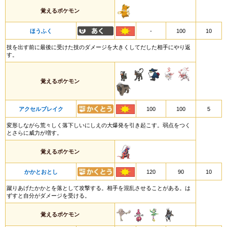
覚えるポケモン
ほうふく
-
100
10
技を出す前に最後に受けた技のダメージを大きくしてだした相手にやり返
す。
覚えるポケモン
アクセルブレイク
100
100
5
変形しながら荒々しく落下しいにしえの大爆発を引き起こす。弱点をつく
とさらに威力が増す。
覚えるポケモン
かかとおとし
120
90
10
蹴りあげたかかとを落として攻撃する。相手を混乱させることがある。は
ずすと自分がダメージを受ける。
覚えるポケモン