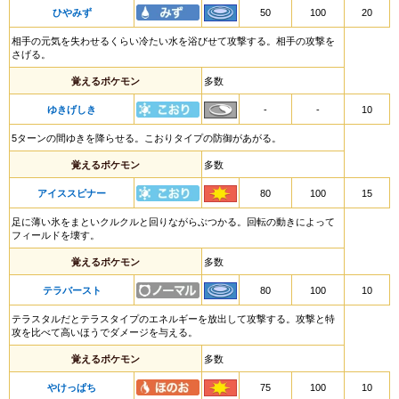
ひやみず
50
100
20
相手の元気を失わせるくらい冷たい水を浴びせて攻撃する。相手の攻撃を
さげる。
覚えるポケモン
多数
ゆきげしき
-
-
10
5ターンの間ゆきを降らせる。こおりタイプの防御があがる。
覚えるポケモン
多数
アイススピナー
80
100
15
足に薄い氷をまといクルクルと回りながらぶつかる。回転の動きによって
フィールドを壊す。
覚えるポケモン
多数
テラバースト
80
100
10
テラスタルだとテラスタイプのエネルギーを放出して攻撃する。攻撃と特
攻を比べて高いほうでダメージを与える。
覚えるポケモン
多数
やけっぱち
75
100
10