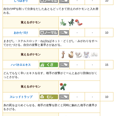
しっぽきり
-
-
10
自分のHPを削って分身をだしたあともどってきて控えのポケモンと入れ替
わる。
覚えるポケモン
おかたづけ
-
-
10
まきびし・ステルスロック・ねばねばネット・どくびし・みがわりをすべ
てかたづける。自分の攻撃と素早さがあがる。
覚えるポケモン
ハバネロエキス
-
-
15
どんでもなく辛いエキスを出す。相手の攻撃がぐーんとあがり防御ががく
っとさがる。
覚えるポケモン
スレッドトラップ
-
-
10
糸の罠をはりめぐらせる。相手の攻撃を防ぐと同時に触れた相手の素早さ
をさげる。