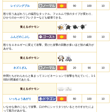
レイジングブル
90
100
10
怒り狂うあばれうしの猛烈なタックル。フォルムで技のタイプが変わり、
ひかりのかべやリフレクターなども破壊できる。
覚えるポケモン
ふんどのこぶし
50
100
10
怒りをエネルギーに変えて攻撃。受けた攻撃の回数が多いほど技の威力が
あがる。
覚えるポケモン
ネズミざん
20
90
10
仲間たちがわらわらと集まってコンビネーションで攻撃を与えていく。1-1
0回の間連続であたる。
覚えるポケモン
いっちょうあがり
80
100
10
いなせな身のこなしで攻撃。口の中にシャリタツがいるとそのすがたによ
って能力があがる。