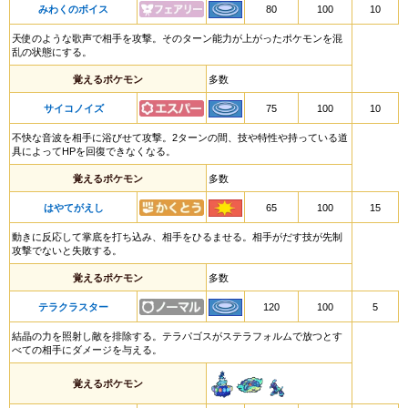
みわくのボイス
80
100
10
天使のような歌声で相手を攻撃。そのターン能力が上がったポケモンを混
乱の状態にする。
覚えるポケモン
多数
サイコノイズ
75
100
10
不快な音波を相手に浴びせて攻撃。2ターンの間、技や特性や持っている道
具によってHPを回復できなくなる。
覚えるポケモン
多数
はやてがえし
65
100
15
動きに反応して掌底を打ち込み、相手をひるませる。相手がだす技が先制
攻撃でないと失敗する。
覚えるポケモン
多数
テラクラスター
120
100
5
結晶の力を照射し敵を排除する。テラパゴスがステラフォルムで放つとす
べての相手にダメージを与える。
覚えるポケモン