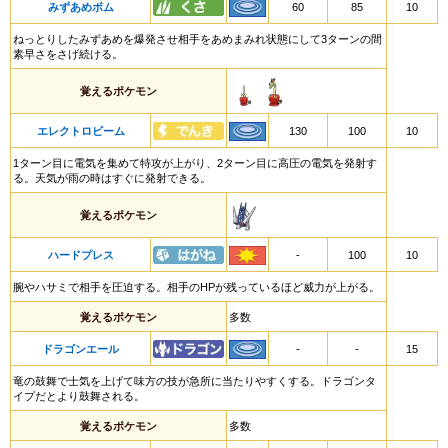
みずあめボム
60
85
10
ねっとりしたみずあめを爆発させ相手をあめまみれ状態にして3ターンの間
素早さをさげ続ける。
覚えるポケモン
エレクトロビーム
130
100
10
1ターン目に電気を集めて特攻が上がり、2ターン目に高圧の電気を発射す
る。天気が雨の時はすぐに発射できる。
覚えるポケモン
ハードプレス
-
100
10
腕やハサミで相手を圧迫する。相手のHPが残っているほど威力が上がる。
覚えるポケモン
多数
ドラゴンエール
-
-
15
竜の鼓舞で士気を上げて味方の技が急所に当たりやすくする。ドラゴンタ
イプだとより鼓舞される。
覚えるポケモン
多数