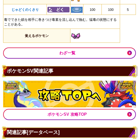
じゃどくのくさり
100
100
5
毒でできた鎖を相手に巻きつけ毒素を流し込んで蝕む。猛毒の状態にする
ことがある。
覚えるポケモン
わざ一覧
ポケモンSV関連記事
ポケモンSV 攻略TOP
関連記事[データベース]