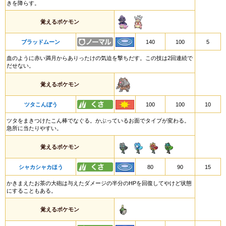
きを降らす。
覚えるポケモン
ブラッドムーン
140
100
5
血のように赤い満月からありったけの気迫を撃ちだす。この技は2回連続で
だせない。
覚えるポケモン
ツタこんぼう
100
100
10
ツタをまきつけたこん棒でなぐる。かぶっているお面でタイプが変わる。
急所に当たりやすい。
覚えるポケモン
シャカシャカほう
80
90
15
かきまえたお茶の大砲は与えたダメージの半分のHPを回復してやけど状態
にすることもある。
覚えるポケモン