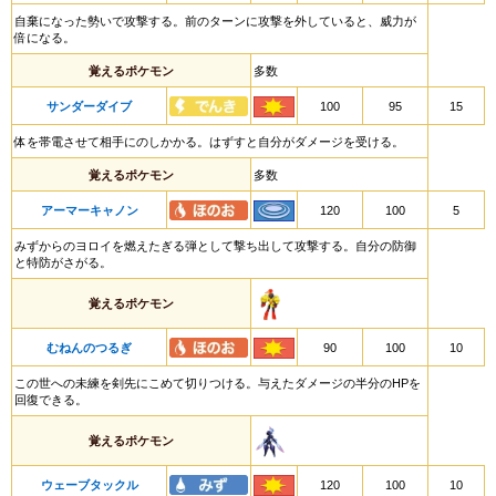
自棄になった勢いで攻撃する。前のターンに攻撃を外していると、威力が
倍になる。
覚えるポケモン
多数
サンダーダイブ
100
95
15
体を帯電させて相手にのしかかる。はずすと自分がダメージを受ける。
覚えるポケモン
多数
アーマーキャノン
120
100
5
みずからのヨロイを燃えたぎる弾として撃ち出して攻撃する。自分の防御
と特防がさがる。
覚えるポケモン
むねんのつるぎ
90
100
10
この世への未練を剣先にこめて切りつける。与えたダメージの半分のHPを
回復できる。
覚えるポケモン
ウェーブタックル
120
100
10