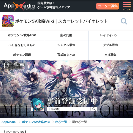
国内最大級！
ライター募集
ゲーム攻略情報メディア
ポケモンSV攻略Wiki｜スカーレットバイオレット
ポケモンSV攻略TOP
藍の円盤
レイドイベント
ふしぎなおくりもの
シングル最強
ダブル最強
ポケモン図鑑
育成論まとめ
交換募集
AppMedia
ポケモンSV攻略Wiki
わざ一覧
新わざ一覧
【ポケモンSV】