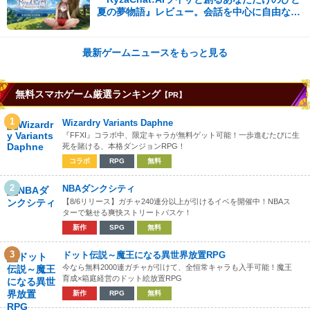
夏の夢物語』レビュー。会話を中心に自由な冒
険を進めていくシステムはこれまでにない新鮮
な体験が楽しめる【先行プレイレポート】
最新ゲームニュースをもっと見る
無料スマホゲーム厳選ランキング
【PR】
1
Wizardry Variants Daphne
『FFXI』コラボ中、限定キャラが無料ゲット可能！一歩進むたびに生
死を賭ける、本格ダンジョンRPG！
コラボ
RPG
無料
2
NBAダンクシティ
【8/6リリース】ガチャ240連分以上が引けるイベを開催中！NBAス
ターで魅せる爽快ストリートバスケ！
新作
SPG
無料
3
ドット伝説～魔王になる異世界放置RPG
今なら無料2000連ガチャが引けて、全恒常キャラも入手可能！魔王
育成×箱庭経営のドット絵放置RPG
新作
RPG
無料