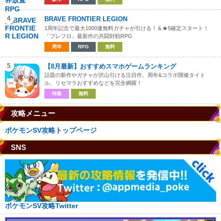
4
BRAVE FRONTIER LEGION
1周年記念で最大1000連無料ガチャが引ける！＆★5確定スタート！
「ブレフロ」最新作の共闘対戦RPG
周年
RPG
無料
5
【8月最新】おすすめスマホゲームランキング
話題の新作やガチャが沢山引ける注目作、周年&コラボ開催タイト
ル、リセマラおすすめなどを完全網羅！
特集
無料
攻略メニュー
ポケモンSV攻略トップページ
SNS
ポケモンSV攻略Twitter