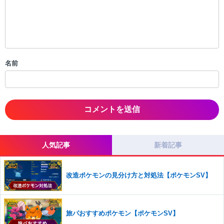
限を行う可能性がございます。 あらかじめご了承ください。
・公序良俗に反する投稿
・スパムなど、記事内容と関係のない投稿
・誰かになりすます行為
・個人情報の投稿や、他者のプライバシーを侵害する投稿
名前
・一度削除された投稿を再び投稿すること
・外部サイトへの誘導や宣伝
・アカウントの売買など金銭が絡む内容の投稿
・各ゲームのネタバレを含む内容の投稿
・その他、管理者が不適切と判断した投稿
コメントの削除につきましては下記フォームより申請をいた
だけますでしょうか。
人気記事
新着記事
コメントの削除を申請する
※投稿内容を確認後、順次対応さ
せていただきます。ご了承ください。
改造ポケモンの見分け方と対処法【ポケモンSV】
※一度削除したコメントは復元ができませんのでご注意くだ
さい。
また、過度な利用規約の違反や、弊社に損害の及ぶ内容の書き込みがあ
旅パおすすめポケモン【ポケモンSV】
った場合は、法的措置をとらせていただく場合もございますので、あら