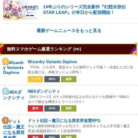
14年ぶりのシリーズ完全新作『幻想水滸伝
STAR LEAP』が本日から配信開始！
最新ゲームニュースをもっと見る
無料スマホゲーム厳選ランキング
【PR】
1
Wizardry Variants Daphne
『FFXI』コラボ中、限定キャラが無料ゲット可能！一歩進むたびに生
死を賭ける、本格ダンジョンRPG！
コラボ
RPG
無料
2
NBAダンクシティ
【8/6リリース】ガチャ240連分以上が引けるイベを開催中！NBAス
ターで魅せる爽快ストリートバスケ！
新作
SPG
無料
3
ドット伝説～魔王になる異世界放置RPG
今なら無料2000連ガチャが引けて、全恒常キャラも入手可能！魔王
育成×箱庭経営のドット絵放置RPG
新作
RPG
無料