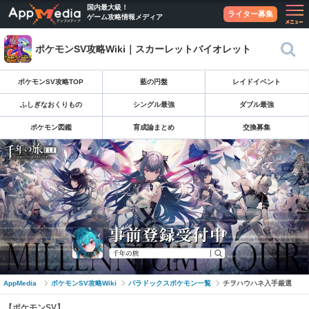
国内最大級！
ライター募集
ゲーム攻略情報メディア
ポケモンSV攻略Wiki｜スカーレットバイオレット
ポケモンSV攻略TOP
藍の円盤
レイドイベント
ふしぎなおくりもの
シングル最強
ダブル最強
ポケモン図鑑
育成論まとめ
交換募集
AppMedia
ポケモンSV攻略Wiki
パラドックスポケモン一覧
チヲハウハネ入手厳選
【ポケモンSV】