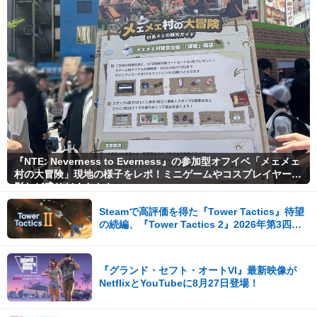
『NTE: Neverness to Everness』の参加型オフイベ「メェメェ
村の大冒険」現地の様子をレポ！ミニゲームやコスプレイヤー撮
影など盛りだくさん！
Steamで高評価を得た『Tower Tactics』待望
の続編、『Tower Tactics 2』2026年第3四半
期に早期アクセス開始
『グランド・セフト・オートVI』最新映像が
NetflixとYouTubeに8月27日登場！