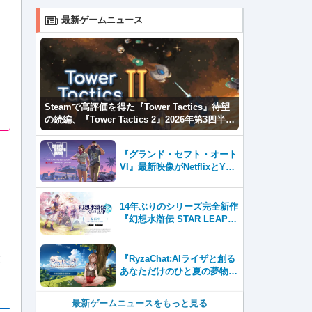
最新ゲームニュース
Steamで高評価を得た『Tower Tactics』待望
の続編、『Tower Tactics 2』2026年第3四半期
に早期アクセス開始
『グランド・セフト・オート
VI』最新映像がNetflixとYou
Tubeに8月27日登場！
14年ぶりのシリーズ完全新作
『幻想水滸伝 STAR LEAP』
が本日から配信開始！
て
『RyzaChat:AIライザと創る
あなただけのひと夏の夢物
、
語』レビュー。会話を中心に
自由な冒険を進めていくシス
最新ゲームニュースをもっと見る
テムはこれまでにない新鮮な