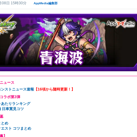
月08日 15時30分
AppMedia編集部
ニュース
6モンストニュース速報
【16頃から随時更新！】
コラボ第3弾
ャあたりランキング
極 日車寛見コツ
墓
まとめ
クエスト コツまとめ
事】