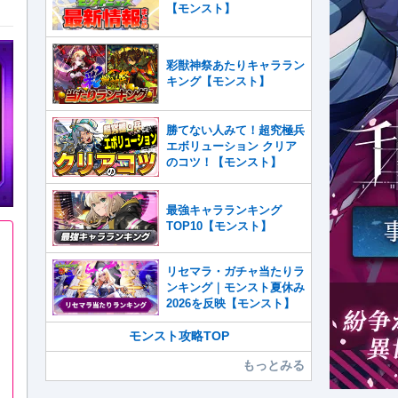
【モンスト】
彩獣神祭あたりキャララン
キング【モンスト】
勝てない人みて！超究極兵
エボリューション クリア
のコツ！【モンスト】
最強キャラランキング
TOP10【モンスト】
リセマラ・ガチャ当たりラ
ンキング｜モンスト夏休み
2026を反映【モンスト】
モンスト攻略TOP
もっとみる