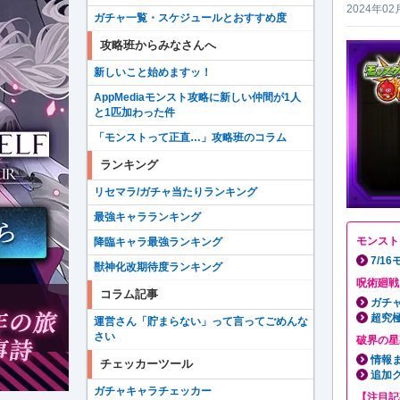
2024年02
ガチャ一覧・スケジュールとおすすめ度
攻略班からみなさんへ
新しいこと始めますッ！
AppMediaモンスト攻略に新しい仲間が1人
と1匹加わった件
「モンストって正直…」攻略班のコラム
ランキング
リセマラ/ガチャ当たりランキング
最強キャラランキング
モンスト
降臨キャラ最強ランキング
7/1
獣神化改期待度ランキング
呪術廻戦
コラム記事
ガチ
超究
運営さん「貯まらない」って言ってごめんな
さい
破界の星
情報
チェッカーツール
追加
ガチャキャラチェッカー
【注目記