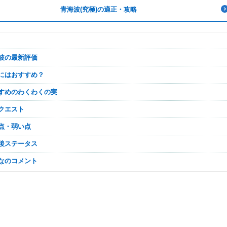
青海波(究極)の適正・攻略
海波の最新評価
極にはおすすめ？
すすめのわくわくの実
正クエスト
い点・弱い点
化後ステータス
んなのコメント