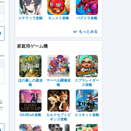
ステラソラ攻略
モンスト攻略
パズドラ攻略
もっとみる
家庭用ゲーム機
ほの暮しの庭攻
マーベル闘魂攻
スプラレイダー
略
略
ス攻略
な
だ
SAOEoA攻略
カルドセプトビ
エリオット攻略
ギンズ攻略