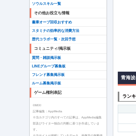
ソウルスキル一覧
その他お役立ち情報
書庫オーブ回収おすすめ
スタミナの効率的な消費方法
歴代コラボ一覧・次回予想
コミュニティ/掲示板
質問・雑談掲示板
LINEグループ募集板
フレンド募集掲示板
青海波
ルーム募集掲示板
ゲーム権利表記
ランキ
©MIXI
記事編集：AppMedia
※当カテゴリ内のすべての記事は、AppMedia編集
部及びライター独自の判断に基づき作成していま
す。
※当サイトが掲載しているデータ、画像等の無断使