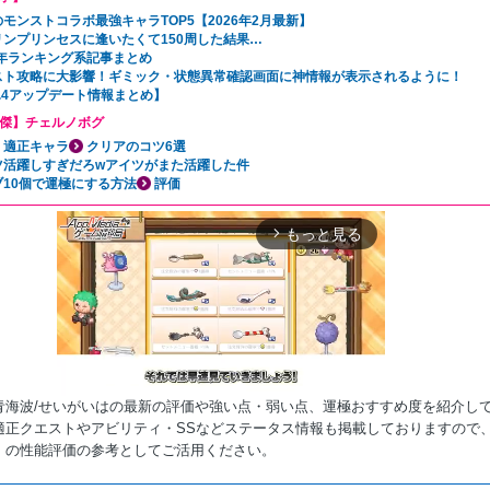
モンストコラボ最強キャラTOP5【2026年2月最新】
リンプリンセスに逢いたくて150周した結果…
5年ランキング系記事まとめ
スト攻略に大影響！ギミック・状態異常確認画面に神情報が表示されるように！
31.4アップデート情報まとめ】
傑】チェルノボグ
・適正キャラ
クリアのコツ6選
ツ活躍しすぎだろwアイツがまた活躍した件
ブ10個で運極にする方法
評価
もっと見る
arrow_forward_ios
青海波/せいがいはの最新の評価や強い点・弱い点、運極おすすめ度を紹介し
適正クエストやアビリティ・SSなどステータス情報も掲載しておりますので
』の性能評価の参考としてご活用ください。
Mute