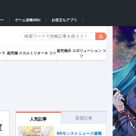
ー
ゲーム攻略Wiki
お役立ちアプリ
超究極兵 エボリューション コ
ャラ
超究極 スカルミリオーネ コツ
ツ
新着記事
人気記事
度
8/6モンストニュース速報