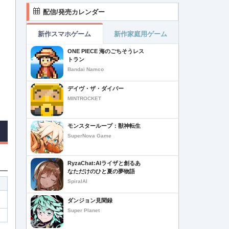
配信/発売カレンダー
新作スマホゲーム
新作家庭用ゲーム
ONE PIECE 海のごちそうレス
トラン
Bandai Namco
デイヴ・ザ・ダイバー
MINTROCKET
モンスターループ：獣神転生
SuperNova Game
RyzaChat:AIライザと創るあ
なただけのひと夏の夢物語
SpiralAI
ダンジョン見聞録
Super Planet