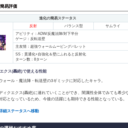
簡易評価
進化の簡易ステータス
反射
バランス型
サムライ
アビリティ：ADW/反魔法陣/対下半分
ゲージ：反転送壁
主友情：超強ウォールムービングバレット
SS：貫通化+自強化＆壁にふれると反射化
ターン数：8ターン
エクス(轟絶)で使える性能
ウォール・魔法陣・転送壁の3ギミックに対応したキャラ。
ディクエクス(轟絶)に連れていくことができ、闇属性全体でみても希少
対応となっているため、今後の活躍にも期待できる性能となっている。
詳細ステータスへ移動