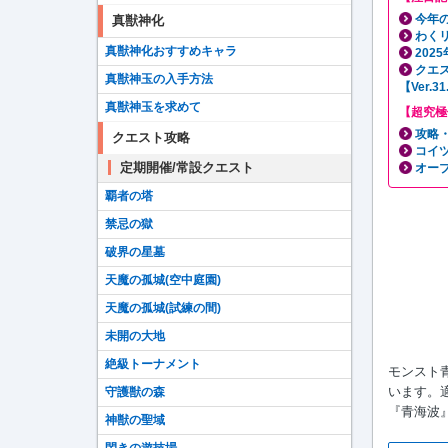
今年の
真獣神化
わく
真獣神化おすすめキャラ
202
クエ
真獣神玉の入手方法
【Ver.
真獣神玉を求めて
【超究極
攻略
クエスト攻略
コイ
定期開催/常設クエスト
オー
覇者の塔
禁忌の獄
破界の星墓
天魔の孤城(空中庭園)
天魔の孤城(試練の間)
未開の大地
絶級トーナメント
モンスト
います。
守護獣の森
『青海波
神獣の聖域