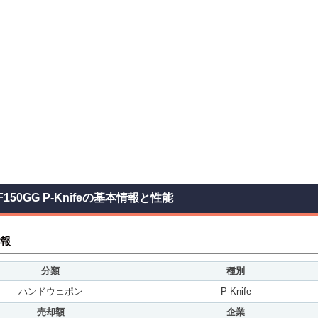
F150GG P-Knifeの基本情報と性能
報
分類
種別
ハンドウェポン
P-Knife
売却額
企業