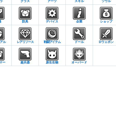
ラ
クラス
アーツ
スキル
ソウル
器
防具
デバイス
企業
ショップ
アル
レアリソース
戦闘アイテム
ドール
Dウェポン
マー
超兵器
原生生物
オーバード