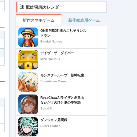
配信/発売カレンダー
新作スマホゲーム
新作家庭用ゲーム
ONE PIECE 海のごちそうレス
トラン
Bandai Namco
デイヴ・ザ・ダイバー
MINTROCKET
モンスターループ：獣神転生
SuperNova Game
RyzaChat:AIライザと創るあ
なただけのひと夏の夢物語
SpiralAI
ダンジョン見聞録
Super Planet