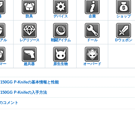
器
防具
デバイス
企業
ショップ
アル
レアリソース
戦闘アイテム
ドール
Dウェポン
マー
超兵器
原生生物
オーバード
-F150GG P-Knifeの基本情報と性能
-F150GG P-Knifeの入手方法
なのコメント