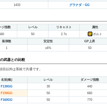
1433
グラナダ・GG
ージ指数
レベル
リキャスト
属性
660
50
2.7s
ボルト
装弾数
安定性
GP上昇
1
±6%
50
の武器との比較
項目以外は系統で共通です。
名前(略)
レベル
ダメージ指数
F130GG
30
440
F150GG
50
660
F160GG
50
770