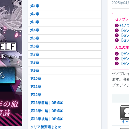
2025年04
第1章
第2章
ゼノブレ
第3章
ゼノブ
第4章
【ゼ
【ゼ
第5章
【ゼ
第6章
人気の注
【ゼ
第7章
【ゼ
第8章
【ゼ
第9章
ゼノブレイド
第10章
ます。各
ブエディシ
第11章
第12章
第13章前編｜DE追加
第13章中編｜DE追加
第13章後編｜DE追加
キャ
クリア後要素まとめ