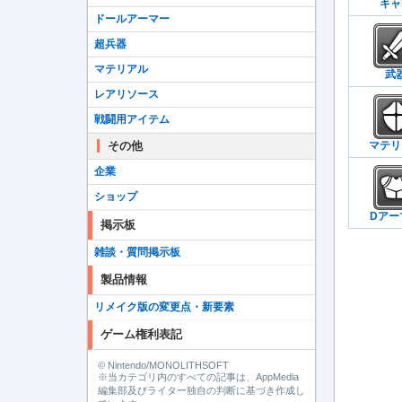
キャ
ドールアーマー
超兵器
マテリアル
武
レアリソース
戦闘用アイテム
その他
マテリ
企業
ショップ
Dアー
掲示板
雑談・質問掲示板
製品情報
リメイク版の変更点・新要素
ゲーム権利表記
© Nintendo/MONOLITHSOFT
※当カテゴリ内のすべての記事は、AppMedia
編集部及びライター独自の判断に基づき作成し