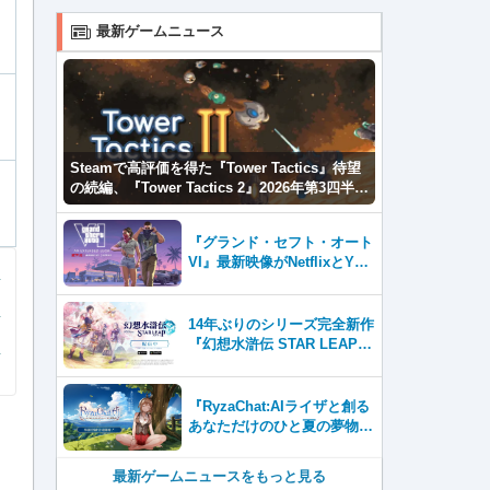
最新ゲームニュース
Steamで高評価を得た『Tower Tactics』待望
の続編、『Tower Tactics 2』2026年第3四半期
に早期アクセス開始
『グランド・セフト・オート
VI』最新映像がNetflixとYou
Tubeに8月27日登場！
14年ぶりのシリーズ完全新作
『幻想水滸伝 STAR LEAP』
が本日から配信開始！
『RyzaChat:AIライザと創る
あなただけのひと夏の夢物
語』レビュー。会話を中心に
自由な冒険を進めていくシス
最新ゲームニュースをもっと見る
テムはこれまでにない新鮮な