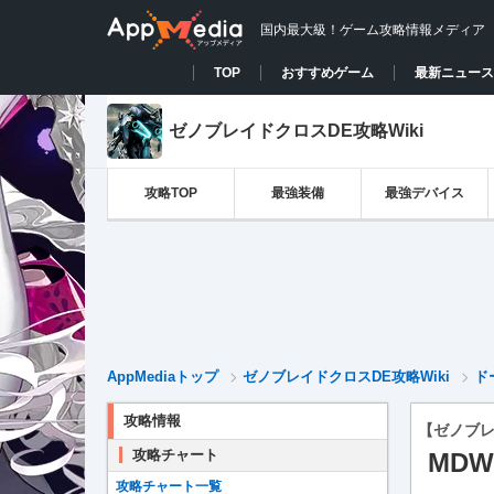
国内最大級！ゲーム攻略情報メディア
TOP
おすすめゲーム
最新ニュース
ゼノブレイドクロスDE攻略Wiki
攻略TOP
最強装備
最強デバイス
AppMediaトップ
ゼノブレイドクロスDE攻略Wiki
ド
攻略情報
【ゼノブレ
攻略チャート
MDW
攻略チャート一覧