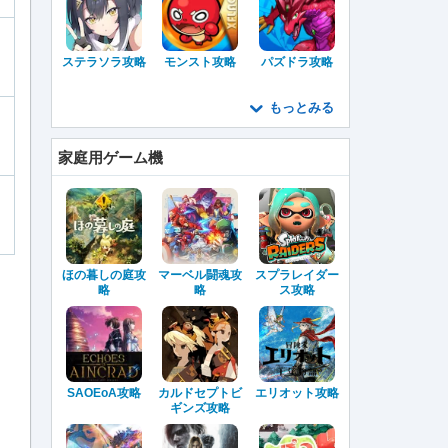
ステラソラ攻略
モンスト攻略
パズドラ攻略
もっとみる
家庭用ゲーム機
ほの暮しの庭攻
マーベル闘魂攻
スプラレイダー
略
略
ス攻略
SAOEoA攻略
カルドセプトビ
エリオット攻略
ギンズ攻略