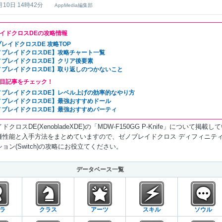
月10日 14時42分
AppMedia編集部
イドクロスDEの攻略情報
レイドクロスDE 攻略TOP
ノブレイドクロスDE】攻略チャート一覧
ノブレイドクロスDE】クリア後要素
ノブレイドクロスDE】取り返しのつかないこと
目記事をチェック！
ノブレイドクロスDE】レベル上げの効率的なやり方
ノブレイドクロスDE】最強おすすめドール
ノブレイドクロスDE】最強おすすめパーティ
クロスDE(XenobladeXDE)の「MDW-F150GG P-Knife」について掲載し
種性能と入手方法をまとめていますので、ゼノブレイドクロス ディフィニテ
ョン(Switch)の攻略にお役立てください。
データベース一覧
ラ
クラス
アーツ
スキル
ソウル