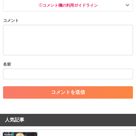
コメント欄の利用ガイドライン
コメント
以下の書き込みを禁止とし、場合によってはコメント削除や書き込み制
限を行う可能性がございます。 あらかじめご了承ください。
・公序良俗に反する投稿
・スパムなど、記事内容と関係のない投稿
・誰かになりすます行為
・個人情報の投稿や、他者のプライバシーを侵害する投稿
名前
・一度削除された投稿を再び投稿すること
・外部サイトへの誘導や宣伝
・アカウントの売買など金銭が絡む内容の投稿
・各ゲームのネタバレを含む内容の投稿
・その他、管理者が不適切と判断した投稿
コメントの削除につきましては下記フォームより申請をいた
だけますでしょうか。
人気記事
コメントの削除を申請する
※投稿内容を確認後、順次対応さ
せていただきます。ご了承ください。
※一度削除したコメントは復元ができませんのでご注意くだ