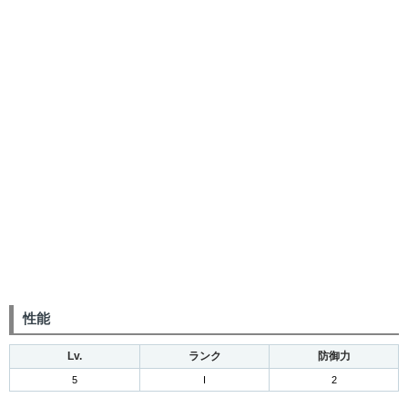
性能
Lv.
ランク
防御力
5
I
2