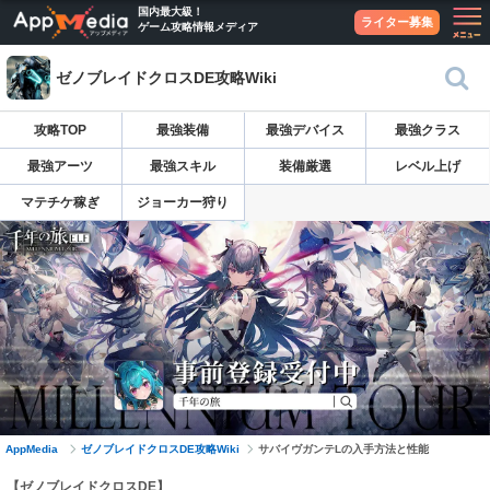
国内最大級！
ライター募集
ゲーム攻略情報メディア
ゼノブレイドクロスDE攻略Wiki
攻略TOP
最強装備
最強デバイス
最強クラス
最強アーツ
最強スキル
装備厳選
レベル上げ
マテチケ稼ぎ
ジョーカー狩り
AppMedia
ゼノブレイドクロスDE攻略Wiki
サバイヴガンテLの入手方法と性能
【ゼノブレイドクロスDE】