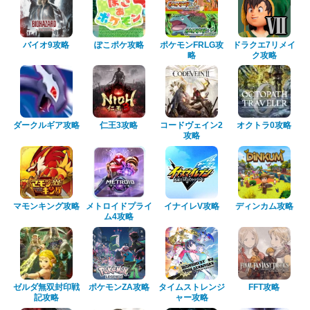
バイオ9攻略
ぽこポケ攻略
ポケモンFRLG攻
ドラクエ7リメイ
略
ク攻略
ダークルギア攻略
仁王3攻略
コードヴェイン2
オクトラ0攻略
攻略
マモンキング攻略
メトロイドプライ
イナイレV攻略
ディンカム攻略
ム4攻略
ゼルダ無双封印戦
ポケモンZA攻略
タイムストレンジ
FFT攻略
記攻略
ャー攻略