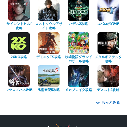
サイレントヒルf
ロストソウルアサ
ハデス2攻略
スパロボY攻略
攻略
イド攻略
2XKO攻略
デモエクTS攻略
牧場物語グランド
メタルギアデルタ
バザール攻略
攻略
ウツロノハネ攻略
風雨来記5攻略
メカブレイク攻略
デススト2攻略
もっとみる