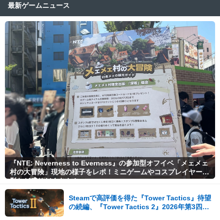
最新ゲームニュース
『NTE: Neverness to Everness』の参加型オフイベ「メェメェ
村の大冒険」現地の様子をレポ！ミニゲームやコスプレイヤー撮
影など盛りだくさん！
Steamで高評価を得た『Tower Tactics』待望
の続編、『Tower Tactics 2』2026年第3四半
期に早期アクセス開始