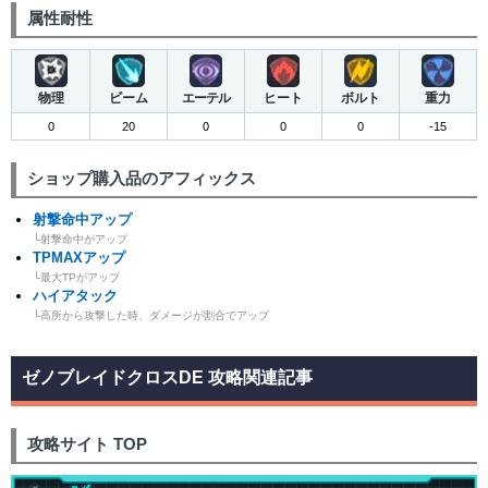
属性耐性
物理
ビーム
エーテル
ヒート
ボルト
重力
0
20
0
0
0
-15
ショップ購入品のアフィックス
射撃命中アップ
└射撃命中がアップ
TPMAXアップ
└最大TPがアップ
ハイアタック
└高所から攻撃した時、ダメージが割合でアップ
ゼノブレイドクロスDE 攻略関連記事
攻略サイト TOP