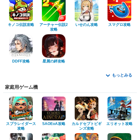
キノコ伝説攻略
アーチャー伝説2
いせのん攻略
スマグロ攻略
攻略
DDFF攻略
星屑の絆攻略
もっとみる
家庭用ゲーム機
スプラレイダース
SAOEoA攻略
カルドセプトビギ
エリオット攻略
攻略
ンズ攻略