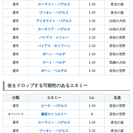
通常
カーマイン・パグルス
1-10
夜光の森
通常
ヴィオレ・パグルス
1-10
夜光の森
通常
アイオライト・パグルス
1-10
白樹の大陸
通常
カーネリア・パグルス
1-10
白樹の大陸
通常
バイアス・メジャー
1-10
原初の荒野
通常
バイアス・タイフーン
1-10
原初の荒野
通常
ポーン・ベルデ
1-10
原初の荒野
通常
ゲート・ベルデ
1-10
黒鋼の大陸
通常
ポーン・ベルデロ
1-10
原初の荒野
改をドロップする可能性のあるエネミー
分類
エネミー
Lv.
生息
通常
ビーチ・パグルス
1-10
原初の荒野
オーバード
極旨のトゥルトー
8
原初の荒野
通常
カーマイン・パグルス
1-10
夜光の森
通常
ヴィオレ・パグルス
1-10
夜光の森