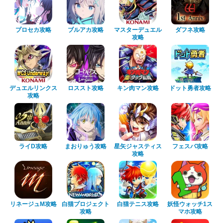
プロセカ攻略
ブルアカ攻略
マスターデュエル
ダフネ攻略
攻略
デュエルリンクス
ロススト攻略
キン肉マン攻略
ドット勇者攻略
攻略
ライD攻略
まおりゅう攻略
星矢ジャスティス
フェスバ攻略
攻略
リネージュM攻略
白猫プロジェクト
白猫テニス攻略
妖怪ウォッチ1ス
攻略
マホ攻略