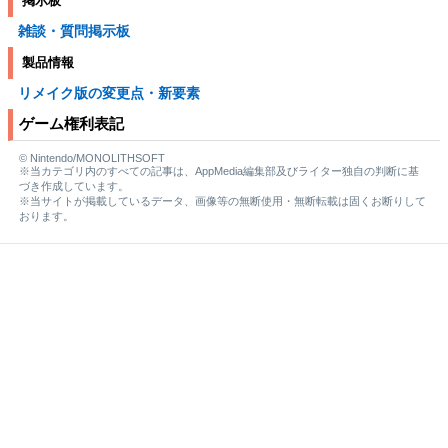
掲示板
雑談・質問掲示板
製品情報
リメイク版の変更点・新要素
ゲーム権利表記
© Nintendo/MONOLITHSOFT
※当カテゴリ内のすべての記事は、AppMedia編集部及びライター独自の判断に基
づき作成しています。
※当サイトが掲載しているデータ、画像等の無断使用・無断転載は固くお断りして
おります。