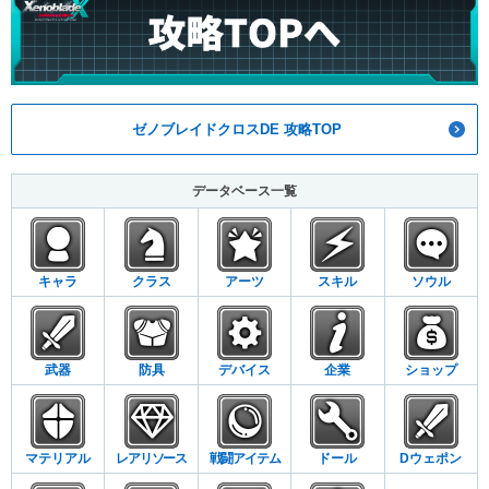
ゼノブレイドクロスDE 攻略TOP
データベース一覧
キャラ
クラス
アーツ
スキル
ソウル
武器
防具
デバイス
企業
ショップ
マテリアル
レアリソース
戦闘アイテム
ドール
Dウェポン