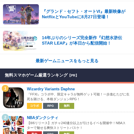
『グランド・セフト・オートVI』最新映像が
NetflixとYouTubeに8月27日登場！
14年ぶりのシリーズ完全新作『幻想水滸伝
STAR LEAP』が本日から配信開始！
最新ゲームニュースをもっと見る
無料スマホゲーム厳選ランキング
【PR】
1
Wizardry Variants Daphne
『FFXI』コラボ中、限定キャラが無料ゲット可能！一歩進むたびに生
死を賭ける、本格ダンジョンRPG！
コラボ
RPG
無料
2
NBAダンクシティ
【8/6リリース】ガチャ240連分以上が引けるイベを開催中！NBAス
ターで魅せる爽快ストリートバスケ！