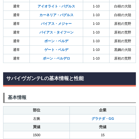
通常
アイオライト・パグルス
1-10
白樹の大陸
通常
カーネリア・パグルス
1-10
白樹の大陸
通常
バイアス・メジャー
1-10
原初の荒野
通常
バイアス・タイフーン
1-10
原初の荒野
通常
ポーン・ベルデ
1-10
原初の荒野
通常
ゲート・ベルデ
1-10
黒鋼の大陸
通常
ポーン・ベルデロ
1-10
原初の荒野
サバイヴガンテLの基本情報と性能
基本情報
部位
企業
左腕
グラナダ・GG
買値
売値
1500
15