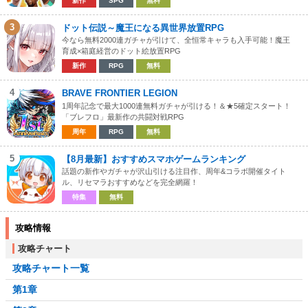
新作
SPG
無料
3
ドット伝説～魔王になる異世界放置RPG
今なら無料2000連ガチャが引けて、全恒常キャラも入手可能！魔王
育成×箱庭経営のドット絵放置RPG
新作
RPG
無料
4
BRAVE FRONTIER LEGION
1周年記念で最大1000連無料ガチャが引ける！＆★5確定スタート！
「ブレフロ」最新作の共闘対戦RPG
周年
RPG
無料
5
【8月最新】おすすめスマホゲームランキング
話題の新作やガチャが沢山引ける注目作、周年&コラボ開催タイト
ル、リセマラおすすめなどを完全網羅！
特集
無料
攻略情報
攻略チャート
攻略チャート一覧
第1章