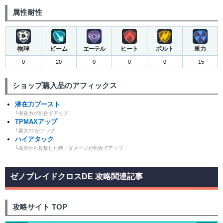
属性耐性
物理
ビーム
エーテル
ヒート
ボルト
重力
0
20
0
0
0
-15
ショップ購入品のアフィックス
潜在力ブースト
└潜在力が割合でアップ
TPMAXアップ
└最大TPがアップ
ハイアタック
└高所から攻撃した時、ダメージが割合でアップ
ゼノブレイドクロスDE 攻略関連記事
攻略サイト TOP