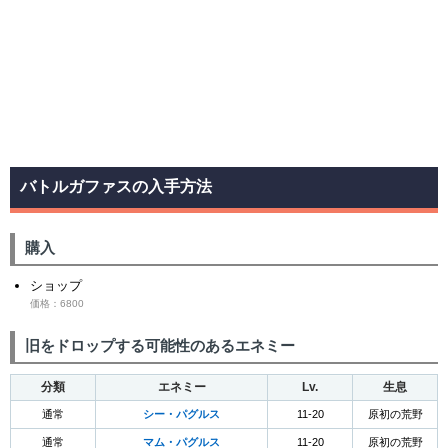
バトルガファスの入手方法
購入
ショップ
価格：6800
旧をドロップする可能性のあるエネミー
分類
エネミー
Lv.
生息
通常
シー・パグルス
11-20
原初の荒野
通常
マム・パグルス
11-20
原初の荒野