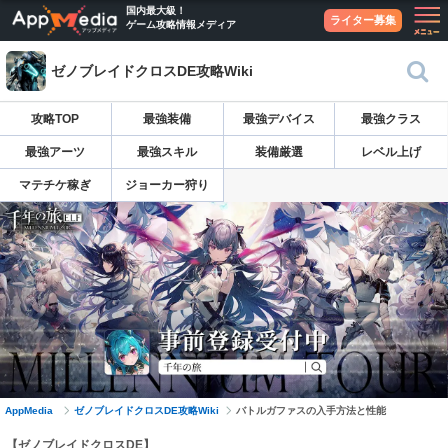
国内最大級！
ライター募集
ゲーム攻略情報メディア
ゼノブレイドクロスDE攻略Wiki
攻略TOP
最強装備
最強デバイス
最強クラス
最強アーツ
最強スキル
装備厳選
レベル上げ
マテチケ稼ぎ
ジョーカー狩り
AppMedia
ゼノブレイドクロスDE攻略Wiki
バトルガファスの入手方法と性能
【ゼノブレイドクロスDE】