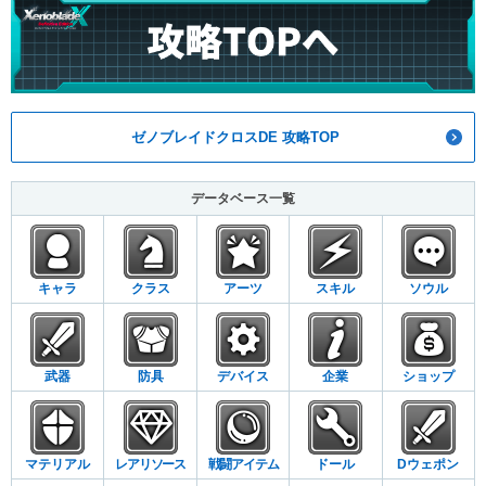
ゼノブレイドクロスDE 攻略TOP
データベース一覧
キャラ
クラス
アーツ
スキル
ソウル
武器
防具
デバイス
企業
ショップ
マテリアル
レアリソース
戦闘アイテム
ドール
Dウェポン