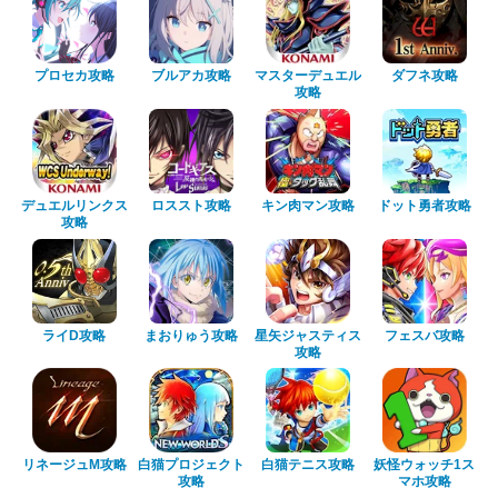
プロセカ攻略
ブルアカ攻略
マスターデュエル
ダフネ攻略
攻略
デュエルリンクス
ロススト攻略
キン肉マン攻略
ドット勇者攻略
攻略
ライD攻略
まおりゅう攻略
星矢ジャスティス
フェスバ攻略
攻略
リネージュM攻略
白猫プロジェクト
白猫テニス攻略
妖怪ウォッチ1ス
攻略
マホ攻略