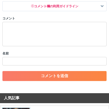
コメント欄の利用ガイドライン
コメント
以下の書き込みを禁止とし、場合によってはコメント削除や書き込み制
限を行う可能性がございます。 あらかじめご了承ください。
・公序良俗に反する投稿
・スパムなど、記事内容と関係のない投稿
・誰かになりすます行為
・個人情報の投稿や、他者のプライバシーを侵害する投稿
名前
・一度削除された投稿を再び投稿すること
・外部サイトへの誘導や宣伝
・アカウントの売買など金銭が絡む内容の投稿
・各ゲームのネタバレを含む内容の投稿
・その他、管理者が不適切と判断した投稿
コメントの削除につきましては下記フォームより申請をいた
だけますでしょうか。
人気記事
コメントの削除を申請する
※投稿内容を確認後、順次対応さ
せていただきます。ご了承ください。