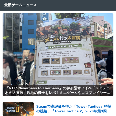
最新ゲームニュース
『NTE: Neverness to Everness』の参加型オフイベ「メェメェ
村の大冒険」現地の様子をレポ！ミニゲームやコスプレイヤー撮
影など盛りだくさん！
Steamで高評価を得た『Tower Tactics』待望
の続編、『Tower Tactics 2』2026年第3四半
期に早期アクセス開始