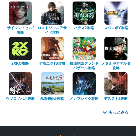
サイレントヒルf
ロストソウルアサ
ハデス2攻略
スパロボY攻略
攻略
イド攻略
2XKO攻略
デモエクTS攻略
牧場物語グランド
メタルギアデルタ
バザール攻略
攻略
ウツロノハネ攻略
風雨来記5攻略
メカブレイク攻略
デススト2攻略
もっとみる