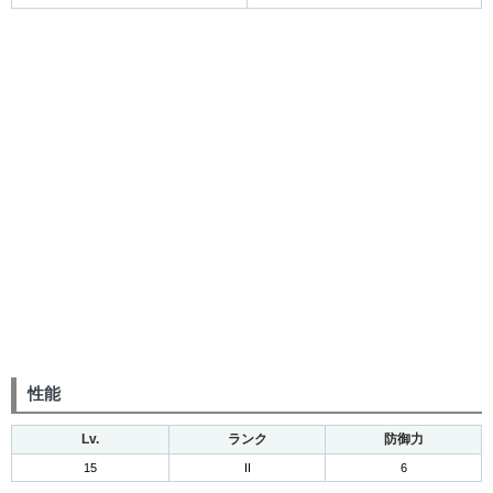
性能
Lv.
ランク
防御力
15
II
6