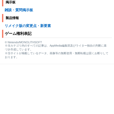
掲示板
雑談・質問掲示板
製品情報
リメイク版の変更点・新要素
ゲーム権利表記
© Nintendo/MONOLITHSOFT
※当カテゴリ内のすべての記事は、AppMedia編集部及びライター独自の判断に基
づき作成しています。
※当サイトが掲載しているデータ、画像等の無断使用・無断転載は固くお断りして
おります。