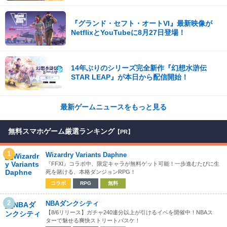
『グランド・セフト・オートVI』最新映像が
NetflixとYouTubeに8月27日登場！
14年ぶりのシリーズ完全新作『幻想水滸伝
STAR LEAP』が本日から配信開始！
最新ゲームニュースをもっと見る
無料スマホゲーム厳選ランキング
【PR】
1
Wizardry Variants Daphne
『FFXI』コラボ中、限定キャラが無料ゲット可能！一歩進むたびに生
死を賭ける、本格ダンジョンRPG！
コラボ
RPG
無料
2
NBAダンクシティ
【8/6リリース】ガチャ240連分以上が引けるイベを開催中！NBAス
ターで魅せる爽快ストリートバスケ！