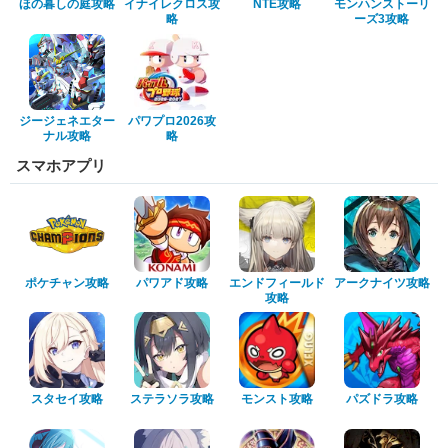
ほの暮しの庭攻略
イナイレクロス攻
NTE攻略
モンハンストーリ
略
ーズ3攻略
ジージェネエター
パワプロ2026攻
ナル攻略
略
スマホアプリ
ポケチャン攻略
パワアド攻略
エンドフィールド
アークナイツ攻略
攻略
スタセイ攻略
ステラソラ攻略
モンスト攻略
パズドラ攻略