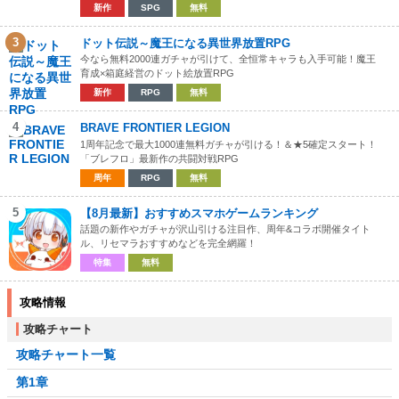
新作
SPG
無料
3
ドット伝説～魔王になる異世界放置RPG
今なら無料2000連ガチャが引けて、全恒常キャラも入手可能！魔王
育成×箱庭経営のドット絵放置RPG
新作
RPG
無料
4
BRAVE FRONTIER LEGION
1周年記念で最大1000連無料ガチャが引ける！＆★5確定スタート！
「ブレフロ」最新作の共闘対戦RPG
周年
RPG
無料
5
【8月最新】おすすめスマホゲームランキング
話題の新作やガチャが沢山引ける注目作、周年&コラボ開催タイト
ル、リセマラおすすめなどを完全網羅！
特集
無料
攻略情報
攻略チャート
攻略チャート一覧
第1章