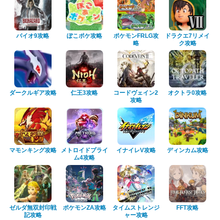
バイオ9攻略
ぽこポケ攻略
ポケモンFRLG攻
ドラクエ7リメイ
略
ク攻略
ダークルギア攻略
仁王3攻略
コードヴェイン2
オクトラ0攻略
攻略
マモンキング攻略
メトロイドプライ
イナイレV攻略
ディンカム攻略
ム4攻略
ゼルダ無双封印戦
ポケモンZA攻略
タイムストレンジ
FFT攻略
記攻略
ャー攻略