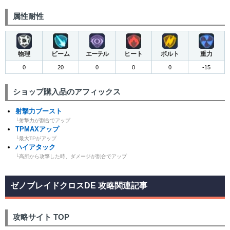
属性耐性
物理
ビーム
エーテル
ヒート
ボルト
重力
0
20
0
0
0
-15
ショップ購入品のアフィックス
射撃力ブースト
└射撃力が割合でアップ
TPMAXアップ
└最大TPがアップ
ハイアタック
└高所から攻撃した時、ダメージが割合でアップ
ゼノブレイドクロスDE 攻略関連記事
攻略サイト TOP