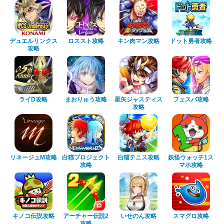
デュエルリンクス
ロススト攻略
キン肉マン攻略
ドット勇者攻略
攻略
ライD攻略
まおりゅう攻略
星矢ジャスティス
フェスバ攻略
攻略
リネージュM攻略
白猫プロジェクト
白猫テニス攻略
妖怪ウォッチ1ス
攻略
マホ攻略
キノコ伝説攻略
アーチャー伝説2
いせのん攻略
スマグロ攻略
攻略