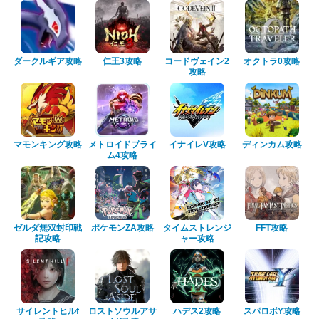
ダークルギア攻略
仁王3攻略
コードヴェイン2
オクトラ0攻略
攻略
マモンキング攻略
メトロイドプライ
イナイレV攻略
ディンカム攻略
ム4攻略
ゼルダ無双封印戦
ポケモンZA攻略
タイムストレンジ
FFT攻略
記攻略
ャー攻略
サイレントヒルf
ロストソウルアサ
ハデス2攻略
スパロボY攻略