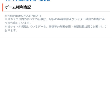
ゲーム権利表記
© Nintendo/MONOLITHSOFT
※当カテゴリ内のすべての記事は、AppMedia編集部及びライター独自の判断に基
づき作成しています。
※当サイトが掲載しているデータ、画像等の無断使用・無断転載は固くお断りして
おります。