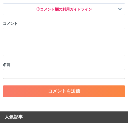
コメント欄の利用ガイドライン
コメント
以下の書き込みを禁止とし、場合によってはコメント削除や書き込み制
限を行う可能性がございます。 あらかじめご了承ください。
・公序良俗に反する投稿
・スパムなど、記事内容と関係のない投稿
・誰かになりすます行為
・個人情報の投稿や、他者のプライバシーを侵害する投稿
名前
・一度削除された投稿を再び投稿すること
・外部サイトへの誘導や宣伝
・アカウントの売買など金銭が絡む内容の投稿
・各ゲームのネタバレを含む内容の投稿
・その他、管理者が不適切と判断した投稿
コメントの削除につきましては下記フォームより申請をいた
だけますでしょうか。
人気記事
コメントの削除を申請する
※投稿内容を確認後、順次対応さ
せていただきます。ご了承ください。