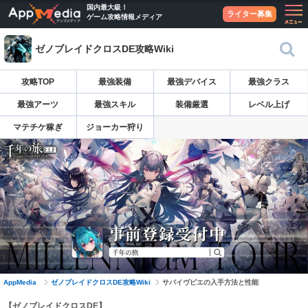
国内最大級！
ライター募集
ゲーム攻略情報メディア
ゼノブレイドクロスDE攻略Wiki
攻略TOP
最強装備
最強デバイス
最強クラス
最強アーツ
最強スキル
装備厳選
レベル上げ
マテチケ稼ぎ
ジョーカー狩り
AppMedia
ゼノブレイドクロスDE攻略Wiki
サバイヴピエの入手方法と性能
【ゼノブレイドクロスDE】