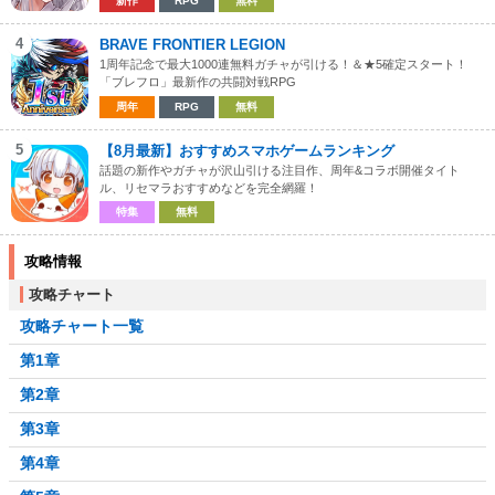
新作
RPG
無料
4
BRAVE FRONTIER LEGION
1周年記念で最大1000連無料ガチャが引ける！＆★5確定スタート！
「ブレフロ」最新作の共闘対戦RPG
周年
RPG
無料
5
【8月最新】おすすめスマホゲームランキング
話題の新作やガチャが沢山引ける注目作、周年&コラボ開催タイト
ル、リセマラおすすめなどを完全網羅！
特集
無料
攻略情報
攻略チャート
攻略チャート一覧
第1章
第2章
第3章
第4章