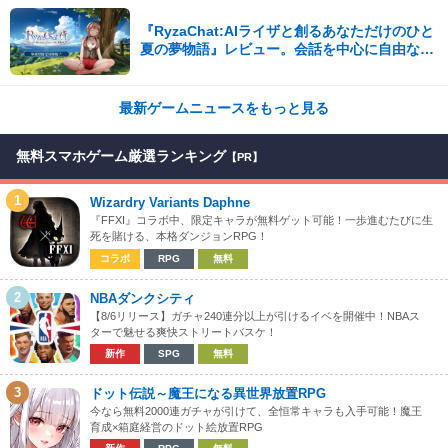
『RyzaChat:AIライザと創るあなただけのひと
夏の夢物語』レビュー。会話を中心に自由な冒
険を進めていくシステムはこれまでにない新鮮
な体験が楽しめる【先行プレイレポート】
最新ゲームニュースをもっと見る
無料スマホゲーム厳選ランキング
【PR】
1
Wizardry Variants Daphne
『FFXI』コラボ中、限定キャラが無料ゲット可能！一歩進むたびに生
死を賭ける、本格ダンジョンRPG！
コラボ
RPG
無料
2
NBAダンクシティ
【8/6リリース】ガチャ240連分以上が引けるイベを開催中！NBAス
ターで魅せる爽快ストリートバスケ！
新作
SPG
無料
3
ドット伝説～魔王になる異世界放置RPG
今なら無料2000連ガチャが引けて、全恒常キャラも入手可能！魔王
育成×箱庭経営のドット絵放置RPG