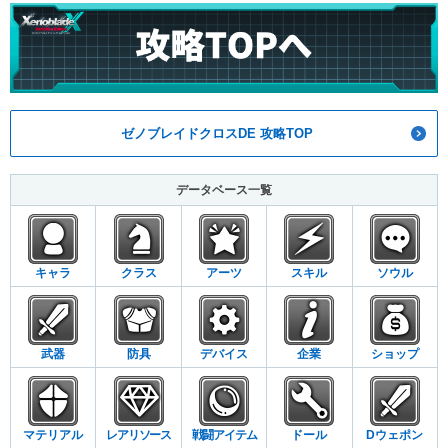
ゼノブレイドクロスDE 攻略TOP
データベース一覧
キャラ
クラス
アーツ
スキル
ソウル
武器
防具
デバイス
企業
ショップ
マテリアル
レアリソース
戦闘アイテム
ドール
Dウェポン