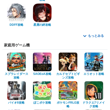
DDFF攻略
星屑の絆攻略
もっとみる
家庭用ゲーム機
スプラレイダース
SAOEoA攻略
カルドセプトビギ
エリオット攻略
攻略
ンズ攻略
バイオ9攻略
ぽこポケ攻略
ポケモンFRLG攻
ドラクエ7リメイ
略
ク攻略