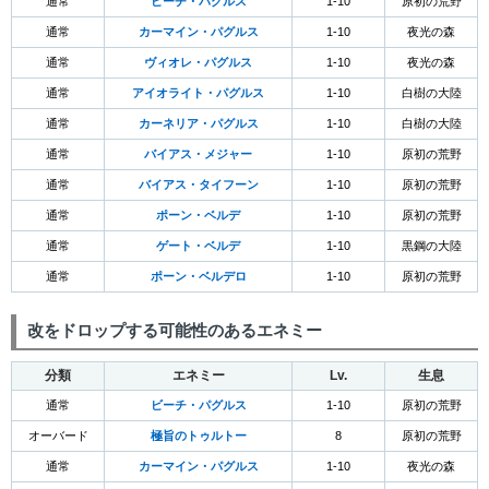
通常
ビーチ・パグルス
1-10
原初の荒野
通常
カーマイン・パグルス
1-10
夜光の森
通常
ヴィオレ・パグルス
1-10
夜光の森
通常
アイオライト・パグルス
1-10
白樹の大陸
通常
カーネリア・パグルス
1-10
白樹の大陸
通常
バイアス・メジャー
1-10
原初の荒野
通常
バイアス・タイフーン
1-10
原初の荒野
通常
ポーン・ベルデ
1-10
原初の荒野
通常
ゲート・ベルデ
1-10
黒鋼の大陸
通常
ポーン・ベルデロ
1-10
原初の荒野
改をドロップする可能性のあるエネミー
分類
エネミー
Lv.
生息
通常
ビーチ・パグルス
1-10
原初の荒野
オーバード
極旨のトゥルトー
8
原初の荒野
通常
カーマイン・パグルス
1-10
夜光の森