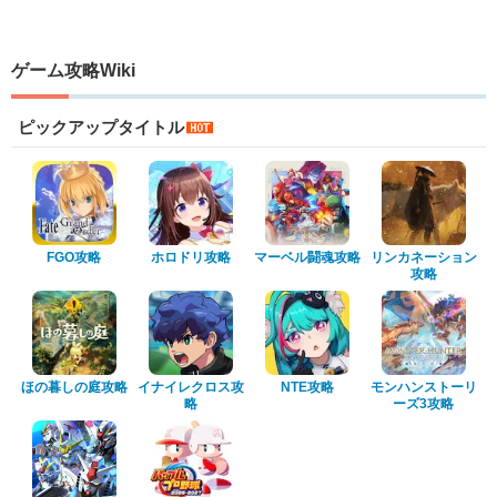
ゲーム攻略Wiki
ピックアップタイトル
FGO攻略
ホロドリ攻略
マーベル闘魂攻略
リンカネーション
攻略
ほの暮しの庭攻略
イナイレクロス攻
NTE攻略
モンハンストーリ
略
ーズ3攻略