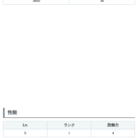
3600
36
性能
Lv.
ランク
防御力
5
I
4