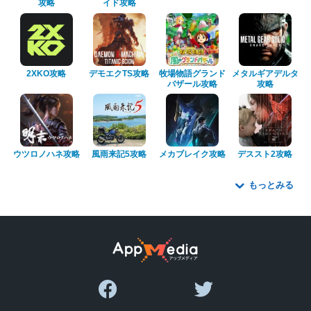
攻略
イド攻略
2XKO攻略
デモエクTS攻略
牧場物語グランド
メタルギアデルタ
バザール攻略
攻略
ウツロノハネ攻略
風雨来記5攻略
メカブレイク攻略
デススト2攻略
もっとみる