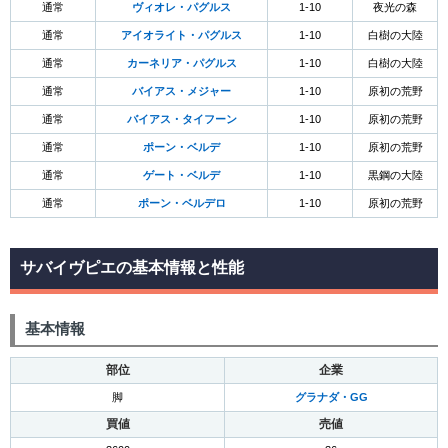
通常
ヴィオレ・パグルス
1-10
夜光の森
通常
アイオライト・パグルス
1-10
白樹の大陸
通常
カーネリア・パグルス
1-10
白樹の大陸
通常
バイアス・メジャー
1-10
原初の荒野
通常
バイアス・タイフーン
1-10
原初の荒野
通常
ポーン・ベルデ
1-10
原初の荒野
通常
ゲート・ベルデ
1-10
黒鋼の大陸
通常
ポーン・ベルデロ
1-10
原初の荒野
サバイヴピエの基本情報と性能
基本情報
部位
企業
脚
グラナダ・GG
買値
売値