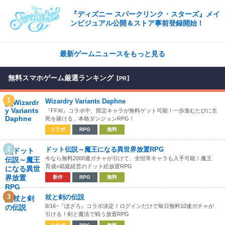
『ディズニー スパークリンク・スターズ』メイ
ンビジュアル公開＆ストア事前登録開始！
最新ゲームニュースをもっと見る
無料スマホゲーム厳選ランキング
【PR】
1
Wizardry Variants Daphne
『FFXI』コラボ中、限定キャラが無料ゲット可能！一歩進むたびに生
死を賭ける、本格ダンジョンRPG！
コラボ
RPG
無料
2
ドット伝説～魔王になる異世界放置RPG
今なら無料2000連ガチャが引けて、全恒常キャラも入手可能！魔王
育成×箱庭経営のドット絵放置RPG
新作
RPG
無料
3
杖と剣の伝説
8/16~『ぼざろ』コラボ決定！ログインだけで毎日無料10連ガチャが
引ける！剣と魔法で戦う放置RPG