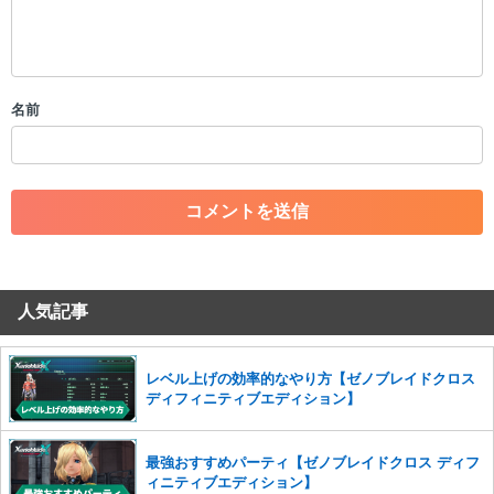
・公序良俗に反する投稿
・スパムなど、記事内容と関係のない投稿
・誰かになりすます行為
・個人情報の投稿や、他者のプライバシーを侵害する投稿
名前
・一度削除された投稿を再び投稿すること
・外部サイトへの誘導や宣伝
・アカウントの売買など金銭が絡む内容の投稿
・各ゲームのネタバレを含む内容の投稿
・その他、管理者が不適切と判断した投稿
コメントの削除につきましては下記フォームより申請をいた
だけますでしょうか。
人気記事
コメントの削除を申請する
※投稿内容を確認後、順次対応さ
せていただきます。ご了承ください。
※一度削除したコメントは復元ができませんのでご注意くだ
レベル上げの効率的なやり方【ゼノブレイドクロス
さい。
ディフィニティブエディション】
また、過度な利用規約の違反や、弊社に損害の及ぶ内容の書き込みがあ
った場合は、法的措置をとらせていただく場合もございますので、あら
最強おすすめパーティ【ゼノブレイドクロス ディフ
かじめご理解くださいませ。
ィニティブエディション】