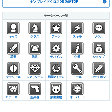
ゼノブレイドクロスDE 攻略TOP
データベース一覧
キャラ
クラス
アーツ
スキル
ソウル
武器
防具
デバイス
企業
ショップ
マテリアル
レアリソース
戦闘アイテム
ドール
Dウェポン
Dアーマー
超兵器
原生生物
オーバード