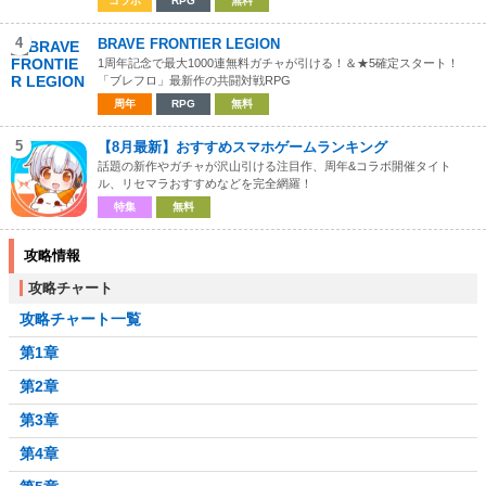
コラボ
RPG
無料
4
BRAVE FRONTIER LEGION
1周年記念で最大1000連無料ガチャが引ける！＆★5確定スタート！
「ブレフロ」最新作の共闘対戦RPG
周年
RPG
無料
5
【8月最新】おすすめスマホゲームランキング
話題の新作やガチャが沢山引ける注目作、周年&コラボ開催タイト
ル、リセマラおすすめなどを完全網羅！
特集
無料
攻略情報
攻略チャート
攻略チャート一覧
第1章
第2章
第3章
第4章