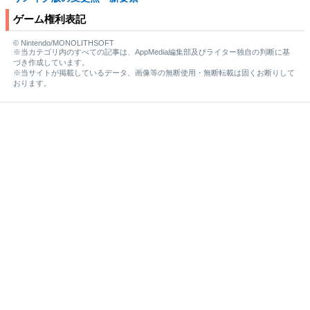
ゲーム権利表記
© Nintendo/MONOLITHSOFT
※当カテゴリ内のすべての記事は、AppMedia編集部及びライター独自の判断に基
づき作成しています。
※当サイトが掲載しているデータ、画像等の無断使用・無断転載は固くお断りして
おります。