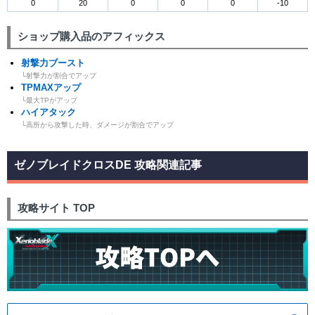
0
20
0
0
0
-10
ショップ購入品のアフィックス
射撃力ブースト
└射撃力が割合でアップ
TPMAXアップ
└最大TPがアップ
ハイアタック
└高所から攻撃した時、ダメージが割合でアップ
ゼノブレイドクロスDE 攻略関連記事
攻略サイト TOP