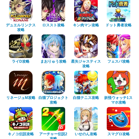
デュエルリンクス
ロススト攻略
キン肉マン攻略
ドット勇者攻略
攻略
ライD攻略
まおりゅう攻略
星矢ジャスティス
フェスバ攻略
攻略
リネージュM攻略
白猫プロジェクト
白猫テニス攻略
妖怪ウォッチ1ス
攻略
マホ攻略
キノコ伝説攻略
アーチャー伝説2
いせのん攻略
スマグロ攻略
攻略