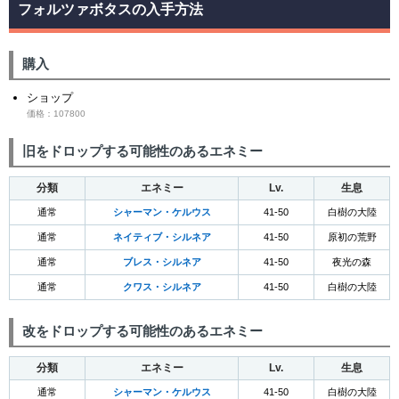
フォルツァボタスの入手方法
購入
ショップ
価格：107800
旧をドロップする可能性のあるエネミー
分類
エネミー
Lv.
生息
通常
シャーマン・ケルウス
41-50
白樹の大陸
通常
ネイティブ・シルネア
41-50
原初の荒野
通常
ブレス・シルネア
41-50
夜光の森
通常
クワス・シルネア
41-50
白樹の大陸
改をドロップする可能性のあるエネミー
分類
エネミー
Lv.
生息
通常
シャーマン・ケルウス
41-50
白樹の大陸