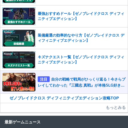
最強おすすめドール【ゼノブレイドクロス ディフィ
ニティブエディション】
装備厳選の効率的なやり方【ゼノブレイドクロス デ
ィフィニティブエディション】
キズナクエスト一覧【ゼノブレイドクロス ディフィ
ニティブエディション】
注目
自分の戦略で戦局がひっくり返る！今さらプ
レイしてわかった『三國志 真戦』が本格SLG好きを
魅了して離さないワケ
ゼノブレイドクロス ディフィニティブエディション攻略TOP
もっとみる
最新ゲームニュース