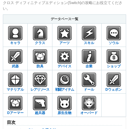
クロス ディフィニティブエディション(Switch)の攻略にお役立てくださ
い。
データベース一覧
キャラ
クラス
アーツ
スキル
ソウル
武器
防具
デバイス
企業
ショップ
マテリアル
レアリソース
戦闘アイテム
ドール
Dウェポン
Dアーマー
超兵器
原生生物
オーバード
目次