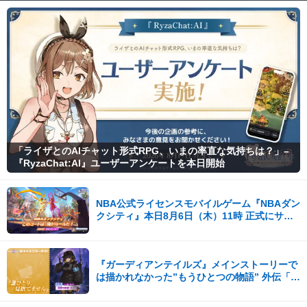
「ライザとのAIチャット形式RPG、いまの率直な気持ちは？」–
『RyzaChat:AI』ユーザーアンケートを本日開始
NBA公式ライセンスモバイルゲーム『NBAダン
クシティ』本日8月6日（木）11時 正式にサー
ビス開始！
『ガーディアンテイルズ』メインストーリーで
は描かれなかった”もうひとつの物語” 外伝「応
答せよ！カンタベリー」公開！