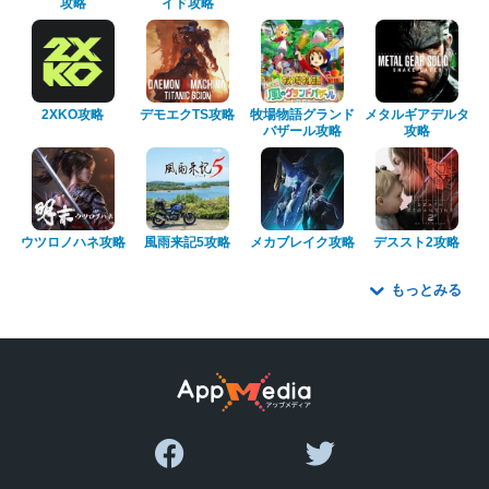
攻略
イド攻略
2XKO攻略
デモエクTS攻略
牧場物語グランド
メタルギアデルタ
バザール攻略
攻略
ウツロノハネ攻略
風雨来記5攻略
メカブレイク攻略
デススト2攻略
もっとみる