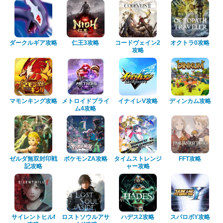
ダークルギア攻略
仁王3攻略
コードヴェイン2
オクトラ0攻略
攻略
マモンキング攻略
メトロイドプライ
イナイレV攻略
ディンカム攻略
ム4攻略
ゼルダ無双封印戦
ポケモンZA攻略
タイムストレンジ
FFT攻略
記攻略
ャー攻略
サイレントヒルf
ロストソウルアサ
ハデス2攻略
スパロボY攻略