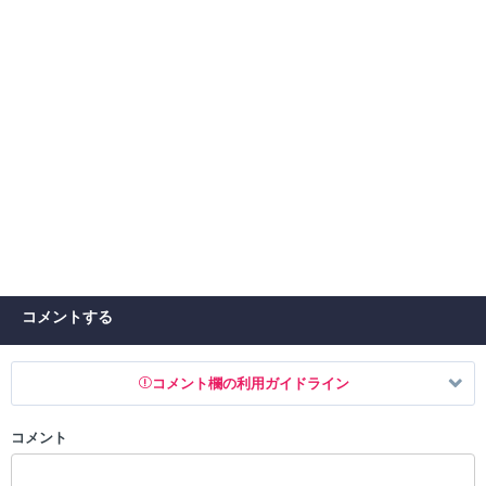
コメントする
コメント欄の利用ガイドライン
コメント
以下の書き込みを禁止とし、場合によってはコメント削除や書き込み制
限を行う可能性がございます。 あらかじめご了承ください。