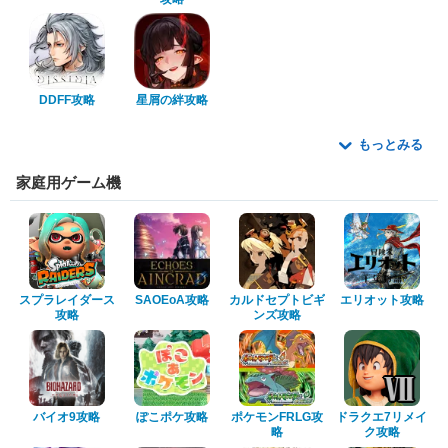
DDFF攻略
星屑の絆攻略
もっとみる
家庭用ゲーム機
スプラレイダース
SAOEoA攻略
カルドセプトビギ
エリオット攻略
攻略
ンズ攻略
バイオ9攻略
ぽこポケ攻略
ポケモンFRLG攻
ドラクエ7リメイ
略
ク攻略