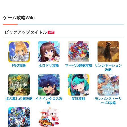
ゲーム攻略Wiki
ピックアップタイトル
FGO攻略
ホロドリ攻略
マーベル闘魂攻略
リンカネーション
攻略
ほの暮しの庭攻略
イナイレクロス攻
NTE攻略
モンハンストーリ
略
ーズ3攻略