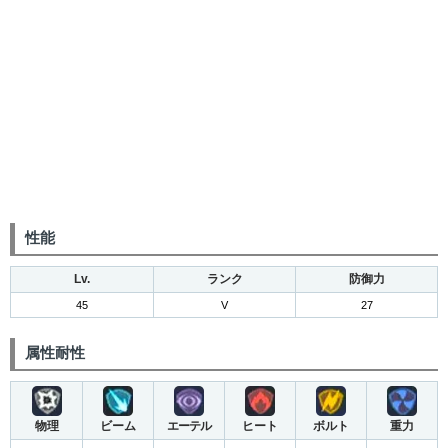
性能
Lv.
ランク
防御力
45
V
27
属性耐性
物理
ビーム
エーテル
ヒート
ボルト
重力