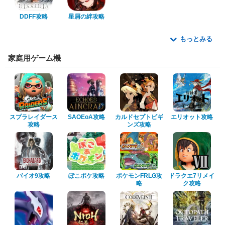
DDFF攻略
星屑の絆攻略
もっとみる
家庭用ゲーム機
スプラレイダース
SAOEoA攻略
カルドセプトビギ
エリオット攻略
攻略
ンズ攻略
バイオ9攻略
ぽこポケ攻略
ポケモンFRLG攻
ドラクエ7リメイ
略
ク攻略