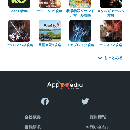
2XKO攻略
デモエクTS攻略
牧場物語グランド
メタルギアデルタ
バザール攻略
攻略
ウツロノハネ攻略
風雨来記5攻略
メカブレイク攻略
デススト2攻略
もっとみる
会社概要
採用情報
資料請求
お問い合わせ