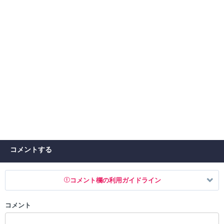
コメントする
コメント欄の利用ガイドライン
コメント
以下の書き込みを禁止とし、場合によってはコメント削除や書き込み制
限を行う可能性がございます。 あらかじめご了承ください。