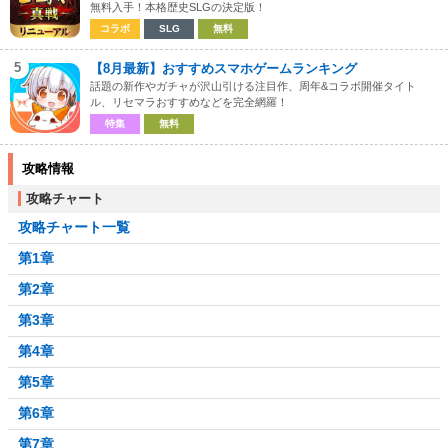
無料入手！本格歴史SLGの決定版！
コラボ
SLG
無料
5
【8月最新】おすすめスマホゲームランキング
話題の新作やガチャが沢山引ける注目作、周年&コラボ開催タイト
ル、リセマラおすすめなどを完全網羅！
特集
無料
攻略情報
攻略チャート
攻略チャート一覧
第1章
第2章
第3章
第4章
第5章
第6章
第7章