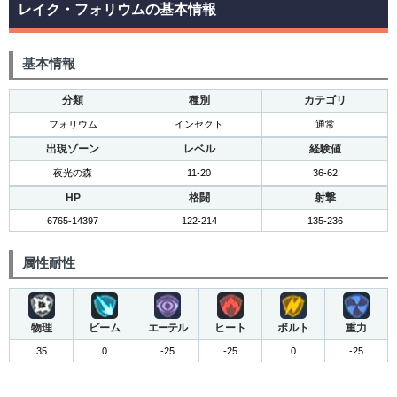
レイク・フォリウムの基本情報
基本情報
分類
種別
カテゴリ
フォリウム
インセクト
通常
出現ゾーン
レベル
経験値
夜光の森
11-20
36-62
HP
格闘
射撃
6765-14397
122-214
135-236
属性耐性
物理
ビーム
エーテル
ヒート
ボルト
重力
35
0
-25
-25
0
-25