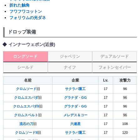
折れた触角
フワフワコットン
フォリウムの光ダネ
ドロップ装備
インナーウェポン(近接)
ロングソード
ジャベリン
デュアルソード
シールド
ナイフ
フォトンセイバー
名前
企業
Lv.
攻撃力
クロムソード
旧
サクラバ重工
17
96
クロムエスパダ
旧
グラナダ・GG
17
96
クロムエスパダII
旧
グラナダ・GG
17
96
クロムスベルト
旧
メレデス＆コー
17
96
流石の刀
旧
六連星
17
108
クロムソードII
旧
サクラバ重工
17
120