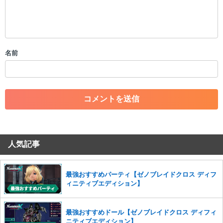
・公序良俗に反する投稿
・スパムなど、記事内容と関係のない投稿
・誰かになりすます行為
・個人情報の投稿や、他者のプライバシーを侵害する投稿
名前
・一度削除された投稿を再び投稿すること
・外部サイトへの誘導や宣伝
・アカウントの売買など金銭が絡む内容の投稿
・各ゲームのネタバレを含む内容の投稿
・その他、管理者が不適切と判断した投稿
コメントの削除につきましては下記フォームより申請をいた
だけますでしょうか。
人気記事
コメントの削除を申請する
※投稿内容を確認後、順次対応さ
せていただきます。ご了承ください。
※一度削除したコメントは復元ができませんのでご注意くだ
最強おすすめパーティ【ゼノブレイドクロス ディフ
さい。
ィニティブエディション】
また、過度な利用規約の違反や、弊社に損害の及ぶ内容の書き込みがあ
った場合は、法的措置をとらせていただく場合もございますので、あら
最強おすすめドール【ゼノブレイドクロス ディフィ
かじめご理解くださいませ。
ニティブエディション】