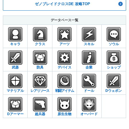
ゼノブレイドクロスDE 攻略TOP
データベース一覧
キャラ
クラス
アーツ
スキル
ソウル
武器
防具
デバイス
企業
ショップ
マテリアル
レアリソース
戦闘アイテム
ドール
Dウェポン
Dアーマー
超兵器
原生生物
オーバード