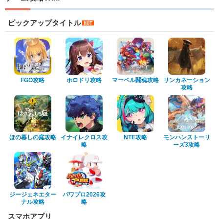
ピックアップタイトル
FGO攻略
ホロドリ攻略
マーベル闘魂攻略
リンカネーション
攻略
ほの暮しの庭攻略
イナイレクロス攻
NTE攻略
モンハンストーリ
略
ーズ3攻略
ジージェネエター
パワプロ2026攻
ナル攻略
略
スマホアプリ