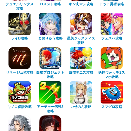
デュエルリンクス
ロススト攻略
キン肉マン攻略
ドット勇者攻略
攻略
ライD攻略
まおりゅう攻略
星矢ジャスティス
フェスバ攻略
攻略
リネージュM攻略
白猫プロジェクト
白猫テニス攻略
妖怪ウォッチ1ス
攻略
マホ攻略
キノコ伝説攻略
アーチャー伝説2
いせのん攻略
スマグロ攻略
攻略