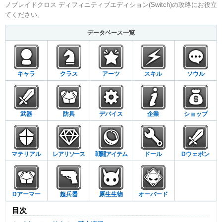
ノブレイドクロス ディフィニティブエディション(Switch)の攻略にお役立
てください。
データベース一覧
キャラ
クラス
アーツ
スキル
ソウル
武器
防具
デバイス
企業
ショップ
マテリアル
レアリソース
戦闘アイテム
ドール
Dウェポン
Dアーマー
超兵器
原生生物
オーバード
目次