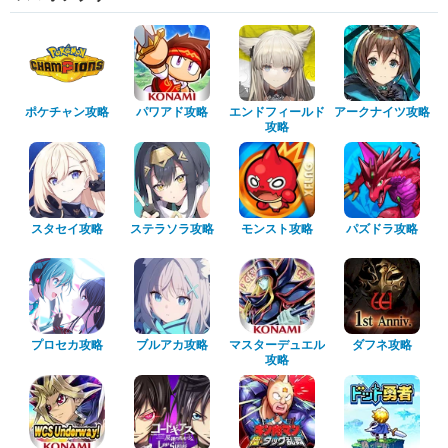
ポケチャン攻略
パワアド攻略
エンドフィールド
アークナイツ攻略
攻略
スタセイ攻略
ステラソラ攻略
モンスト攻略
パズドラ攻略
プロセカ攻略
ブルアカ攻略
マスターデュエル
ダフネ攻略
攻略