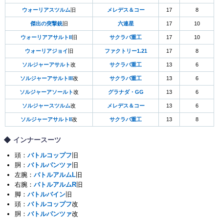
ウォーリアスツルム
旧
メレデス＆コー
17
8
傑出の突撃銃
旧
六連星
17
10
ウォーリアアサルトII
旧
サクラバ重工
17
10
ウォーリアジョイ
旧
ファクトリー1.21
17
8
ソルジャーアサルト
改
サクラバ重工
13
6
ソルジャーアサルトIII
改
サクラバ重工
13
6
ソルジャーアソールト
改
グラナダ・GG
13
6
ソルジャースツルム
改
メレデス＆コー
13
6
ソルジャーアサルトII
改
サクラバ重工
13
8
インナースーツ
頭：
バトルコップフ
旧
胴：
バトルパンツァ
旧
左腕：
バトルアルムL
旧
右腕：
バトルアルムR
旧
脚：
バトルバイン
旧
頭：
バトルコップフ
改
胴：
バトルパンツァ
改