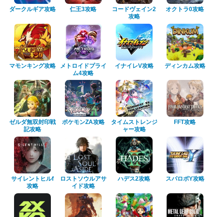
ダークルギア攻略
仁王3攻略
コードヴェイン2
オクトラ0攻略
攻略
マモンキング攻略
メトロイドプライ
イナイレV攻略
ディンカム攻略
ム4攻略
ゼルダ無双封印戦
ポケモンZA攻略
タイムストレンジ
FFT攻略
記攻略
ャー攻略
サイレントヒルf
ロストソウルアサ
ハデス2攻略
スパロボY攻略
攻略
イド攻略