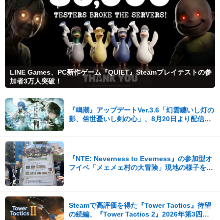
LINE Games、PC新作ゲーム『QUIET』Steamプレイテストの参
加者3万人突破！
『鳴潮』アップデートVer.3.6「幻雲纏いし灯の
影、俗世憂いし剣の心」、8月20日より配信開
始！
『NTE: Neverness to Everness』の参加型オ
フイベ「メェメェ村の大冒険」現地の様子をレ
ポ！ミニゲームやコスプレイヤー撮影など盛り
だくさん！
Steamで高評価を得た『Tower Tactics』待望
の続編、『Tower Tactics 2』2026年第3四半