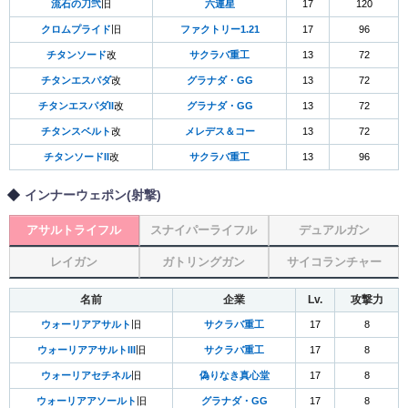
流石の刀弐
旧
六連星
17
120
クロムプライド
旧
ファクトリー1.21
17
96
チタンソード
改
サクラバ重工
13
72
チタンエスパダ
改
グラナダ・GG
13
72
チタンエスパダII
改
グラナダ・GG
13
72
チタンスベルト
改
メレデス＆コー
13
72
チタンソードII
改
サクラバ重工
13
96
インナーウェポン(射撃)
アサルトライフル
スナイパーライフル
デュアルガン
レイガン
ガトリングガン
サイコランチャー
名前
企業
Lv.
攻撃力
ウォーリアアサルト
旧
サクラバ重工
17
8
ウォーリアアサルトIII
旧
サクラバ重工
17
8
ウォーリアセチネル
旧
偽りなき真心堂
17
8
ウォーリアアソールト
旧
グラナダ・GG
17
8