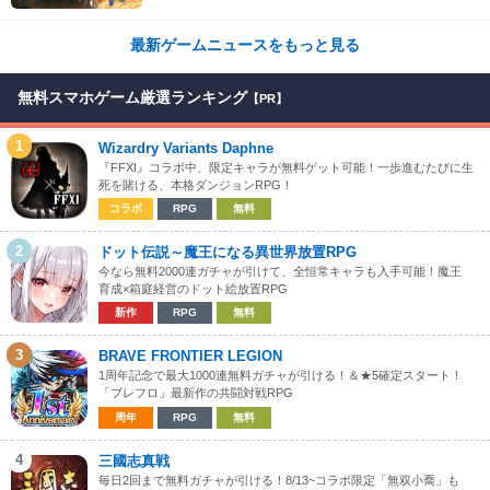
期に早期アクセス開始
最新ゲームニュースをもっと見る
無料スマホゲーム厳選ランキング
【PR】
1
Wizardry Variants Daphne
『FFXI』コラボ中、限定キャラが無料ゲット可能！一歩進むたびに生
死を賭ける、本格ダンジョンRPG！
コラボ
RPG
無料
2
ドット伝説～魔王になる異世界放置RPG
今なら無料2000連ガチャが引けて、全恒常キャラも入手可能！魔王
育成×箱庭経営のドット絵放置RPG
新作
RPG
無料
3
BRAVE FRONTIER LEGION
1周年記念で最大1000連無料ガチャが引ける！＆★5確定スタート！
「ブレフロ」最新作の共闘対戦RPG
周年
RPG
無料
4
三國志真戦
毎日2回まで無料ガチャが引ける！8/13~コラボ限定「無双小喬」も