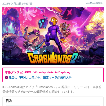
AppMedia編集部
2025年04月11日14時17分
本格ダンジョンRPG『Wizardry Variants Daphne』
注目の『FFXI』コラボ中、限定キャラが無料入手！
iOS/Android向けアプリ『Crashlands 2』の配信日（リリース日）や事前
登録情報を含めたゲーム最新情報を紹介しています。
目次