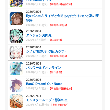
2026年8月4日(火)
【事前登録報酬追加】
2026/08/06
RyzaChat:AIライザと創るあなただけのひと夏の夢
物語
2026年8月4日(火)
【事前登録開始】
2026/08/04
ダンジョン見聞録
2026年8月4日(火)
【配信開始】
2026/08/04
シノビNEXUS -閃乱カグラ-
2026年8月3日(月)
【事前登録開始】
2026/08/03
パルワールドオンライン
2026年8月3日(月)
【新作発表】
2026/08/05
BanG Dream! Our Notes
2026年8月3日(月)
【事前登録報酬追加】
2026/07/31
モンスターループ：獣神転生
2026年7月31日(金)
【事前登録開始】