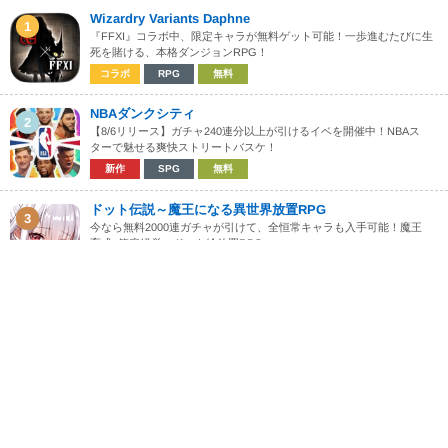
Wizardry Variants Daphne
1
『FFXI』コラボ中、限定キャラが無料ゲット可能！一歩進むたびに生
死を賭ける、本格ダンジョンRPG！
コラボ
RPG
無料
NBAダンクシティ
2
【8/6リリース】ガチャ240連分以上が引けるイベを開催中！NBAス
ターで魅せる爽快ストリートバスケ！
新作
SPG
無料
ドット伝説～魔王になる異世界放置RPG
3
今なら無料2000連ガチャが引けて、全恒常キャラも入手可能！魔王
育成×箱庭経営のドット絵放置RPG
新作
RPG
無料
BRAVE FRONTIER LEGION
4
1周年記念で最大1000連無料ガチャが引ける！＆★5確定スタート！
「ブレフロ」最新作の共闘対戦RPG
周年
RPG
無料
【8月最新】おすすめスマホゲームランキング
5
話題の新作やガチャが沢山引ける注目作、周年&コラボ開催タイト
ル、リセマラおすすめなどを完全網羅！