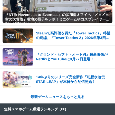
『NTE: Neverness to Everness』の参加型オフイベ「メェメェ
村の大冒険」現地の様子をレポ！ミニゲームやコスプレイヤー撮
影など盛りだくさん！
Steamで高評価を得た『Tower Tactics』待望
の続編、『Tower Tactics 2』2026年第3四半
期に早期アクセス開始
『グランド・セフト・オートVI』最新映像が
NetflixとYouTubeに8月27日登場！
14年ぶりのシリーズ完全新作『幻想水滸伝
STAR LEAP』が本日から配信開始！
最新ゲームニュースをもっと見る
無料スマホゲーム厳選ランキング
【PR】