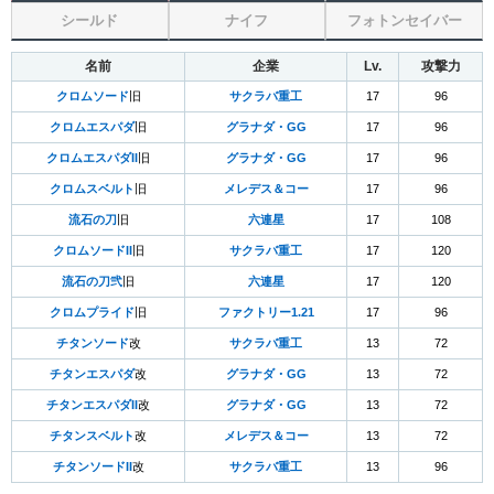
シールド
ナイフ
フォトンセイバー
名前
企業
Lv.
攻撃力
クロムソード
旧
サクラバ重工
17
96
クロムエスパダ
旧
グラナダ・GG
17
96
クロムエスパダII
旧
グラナダ・GG
17
96
クロムスベルト
旧
メレデス＆コー
17
96
流石の刀
旧
六連星
17
108
クロムソードII
旧
サクラバ重工
17
120
流石の刀弐
旧
六連星
17
120
クロムプライド
旧
ファクトリー1.21
17
96
チタンソード
改
サクラバ重工
13
72
チタンエスパダ
改
グラナダ・GG
13
72
チタンエスパダII
改
グラナダ・GG
13
72
チタンスベルト
改
メレデス＆コー
13
72
チタンソードII
改
サクラバ重工
13
96