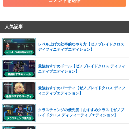
・その他、管理者が不適切と判断した投稿
コメントの削除につきましては下記フォームより申請をいた
だけますでしょうか。
人気記事
コメントの削除を申請する
※投稿内容を確認後、順次対応さ
せていただきます。ご了承ください。
※一度削除したコメントは復元ができませんのでご注意くだ
レベル上げの効率的なやり方【ゼノブレイドクロス
さい。
ディフィニティブエディション】
また、過度な利用規約の違反や、弊社に損害の及ぶ内容の書き込みがあ
った場合は、法的措置をとらせていただく場合もございますので、あら
最強おすすめドール【ゼノブレイドクロス ディフィ
かじめご理解くださいませ。
ニティブエディション】
最強おすすめパーティ【ゼノブレイドクロス ディフ
ィニティブエディション】
クラスチェンジの優先度｜おすすめクラス【ゼノブ
レイドクロス ディフィニティブエディション】