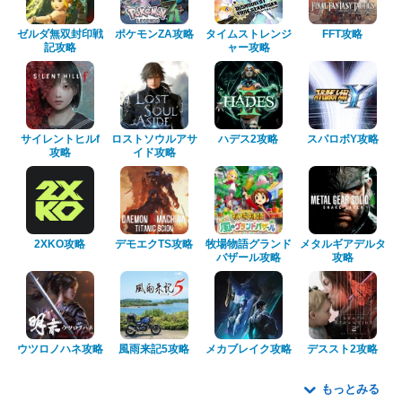
ゼルダ無双封印戦
ポケモンZA攻略
タイムストレンジ
FFT攻略
記攻略
ャー攻略
サイレントヒルf
ロストソウルアサ
ハデス2攻略
スパロボY攻略
攻略
イド攻略
2XKO攻略
デモエクTS攻略
牧場物語グランド
メタルギアデルタ
バザール攻略
攻略
ウツロノハネ攻略
風雨来記5攻略
メカブレイク攻略
デススト2攻略
もっとみる