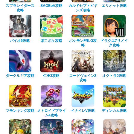
スプラレイダース
SAOEoA攻略
カルドセプトビギ
エリオット攻略
攻略
ンズ攻略
バイオ9攻略
ぽこポケ攻略
ポケモンFRLG攻
ドラクエ7リメイ
略
ク攻略
ダークルギア攻略
仁王3攻略
コードヴェイン2
オクトラ0攻略
攻略
マモンキング攻略
メトロイドプライ
イナイレV攻略
ディンカム攻略
ム4攻略