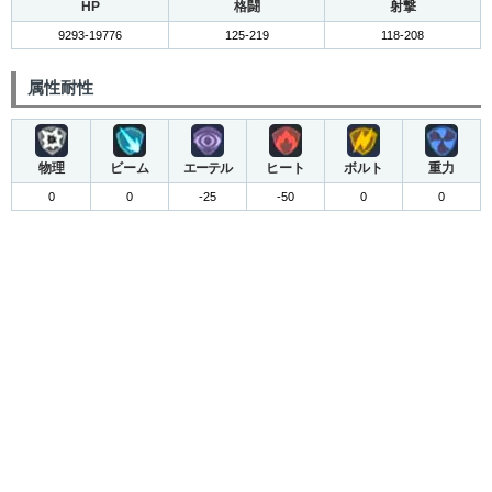
HP
格闘
射撃
9293-19776
125-219
118-208
属性耐性
物理
ビーム
エーテル
ヒート
ボルト
重力
0
0
-25
-50
0
0