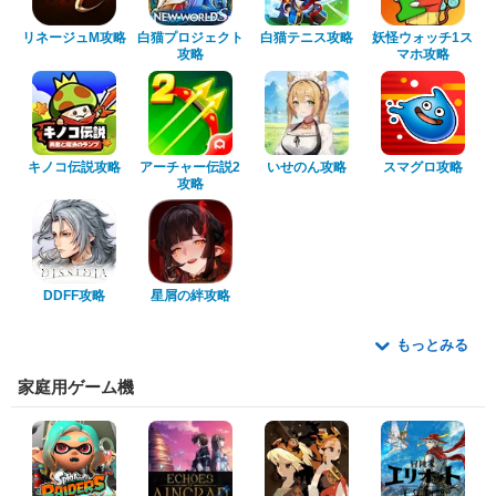
リネージュM攻略
白猫プロジェクト
白猫テニス攻略
妖怪ウォッチ1ス
攻略
マホ攻略
キノコ伝説攻略
アーチャー伝説2
いせのん攻略
スマグロ攻略
攻略
DDFF攻略
星屑の絆攻略
もっとみる
家庭用ゲーム機