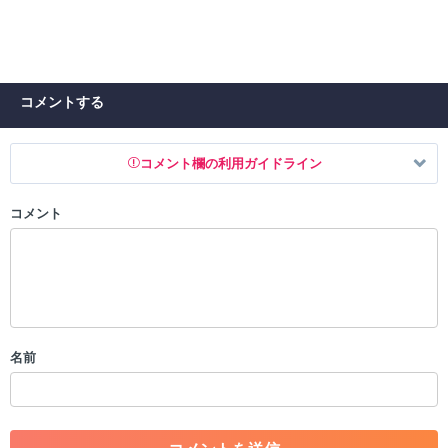
コメントする
コメント欄の利用ガイドライン
コメント
以下の書き込みを禁止とし、場合によってはコメント削除や書き込み制
限を行う可能性がございます。 あらかじめご了承ください。
・公序良俗に反する投稿
・スパムなど、記事内容と関係のない投稿
・誰かになりすます行為
・個人情報の投稿や、他者のプライバシーを侵害する投稿
名前
・一度削除された投稿を再び投稿すること
・外部サイトへの誘導や宣伝
・アカウントの売買など金銭が絡む内容の投稿
・各ゲームのネタバレを含む内容の投稿