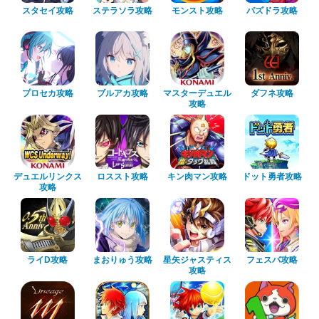
スタセイ攻略
ステラソラ攻略
モンスト攻略
パズドラ攻略
プロセカ攻略
ブルアカ攻略
マスターデュエル
ダフネ攻略
攻略
デュエルリンクス
ロススト攻略
キン肉マン攻略
ドット勇者攻略
攻略
ライD攻略
まおりゅう攻略
星矢ジャスティス
フェスバ攻略
攻略