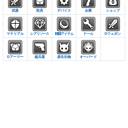
武器
防具
デバイス
企業
ショップ
マテリアル
レアリソース
戦闘アイテム
ドール
Dウェポン
Dアーマー
超兵器
原生生物
オーバード