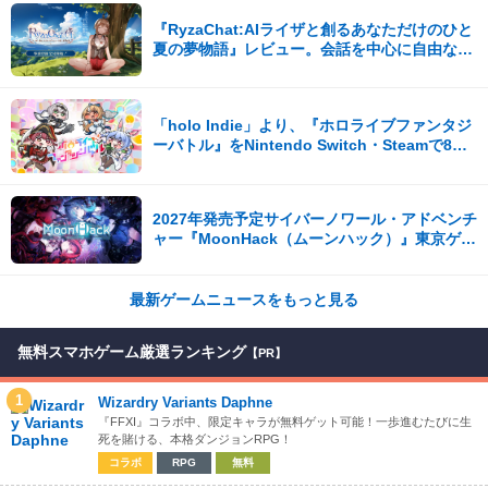
『RyzaChat:AIライザと創るあなただけのひと
夏の夢物語』レビュー。会話を中心に自由な冒
険を進めていくシステムはこれまでにない新鮮
な体験が楽しめる【先行プレイレポート】
「holo Indie」より、『ホロライブファンタジ
ーバトル』をNintendo Switch・Steamで8月7
日発売！
2027年発売予定サイバーノワール・アドベンチ
ャー『MoonHack（ムーンハック）』東京ゲー
ムダンジョン13出展！
最新ゲームニュースをもっと見る
無料スマホゲーム厳選ランキング
【PR】
1
Wizardry Variants Daphne
『FFXI』コラボ中、限定キャラが無料ゲット可能！一歩進むたびに生
死を賭ける、本格ダンジョンRPG！
コラボ
RPG
無料