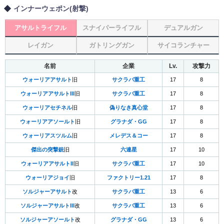
インナーウェポン(射撃)
アサルトライフル
スナイパーライフル
デュアルガン
レイガン
ガトリングガン
サイコランチャー
名前
企業
Lv.
攻撃力
ウォーリアアサルト
旧
サクラバ重工
17
8
ウォーリアアサルトIII
旧
サクラバ重工
17
8
ウォーリアセチネル
旧
偽りなき真心堂
17
8
ウォーリアアソールト
旧
グラナダ・GG
17
8
ウォーリアスツルム
旧
メレデス＆コー
17
8
傑出の突撃銃
旧
六連星
17
10
ウォーリアアサルトII
旧
サクラバ重工
17
10
ウォーリアジョイ
旧
ファクトリー1.21
17
8
ソルジャーアサルト
改
サクラバ重工
13
6
ソルジャーアサルトIII
改
サクラバ重工
13
6
ソルジャーアソールト
改
グラナダ・GG
13
6