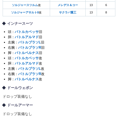
ソルジャースツルム
改
メレデス＆コー
13
6
ソルジャーアサルトII
改
サクラバ重工
13
8
インナースーツ
頭：
バトルカベッサ
旧
胴：
バトルアルマド
旧
左腕：
バトルブラソL
旧
右腕：
バトルブラソR
旧
脚：
バトルペルナス
旧
頭：
バトルカベッサ
改
胴：
バトルアルマド
改
左腕：
バトルブラソL
改
右腕：
バトルブラソR
改
脚：
バトルペルナス
改
ドールウェポン
ドロップ装備なし
ドールアーマー
ドロップ装備なし