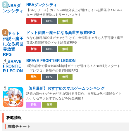
2
NBAダンクシティ
【8/6リリース】ガチャ240連分以上が引けるイベを開催中！NBAス
ターで魅せる爽快ストリートバスケ！
新作
SPG
無料
3
ドット伝説～魔王になる異世界放置RPG
今なら無料2000連ガチャが引けて、全恒常キャラも入手可能！魔王
育成×箱庭経営のドット絵放置RPG
新作
RPG
無料
4
BRAVE FRONTIER LEGION
1周年記念で最大1000連無料ガチャが引ける！＆★5確定スタート！
「ブレフロ」最新作の共闘対戦RPG
周年
RPG
無料
5
【8月最新】おすすめスマホゲームランキング
話題の新作やガチャが沢山引ける注目作、周年&コラボ開催タイト
ル、リセマラおすすめなどを完全網羅！
特集
無料
攻略情報
攻略チャート