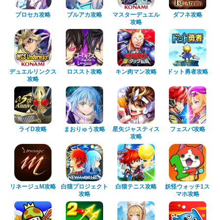
プロセカ攻略
ブルアカ攻略
マスターデュエル
ダフネ攻略
攻略
デュエルリンクス
ロススト攻略
キン肉マン攻略
ドット勇者攻略
攻略
ライD攻略
まおりゅう攻略
星矢ジャスティス
フェスバ攻略
攻略
リネージュM攻略
白猫プロジェクト
白猫テニス攻略
妖怪ウォッチ1ス
攻略
マホ攻略