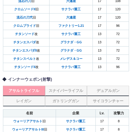
流石の刀
旧
六連星
17
108
クロムソードII
旧
サクラバ重工
17
120
流石の刀弐
旧
六連星
17
120
クロムプライド
旧
ファクトリー1.21
17
96
チタンソード
改
サクラバ重工
13
72
チタンエスパダ
改
グラナダ・GG
13
72
チタンエスパダII
改
グラナダ・GG
13
72
チタンスベルト
改
メレデス＆コー
13
72
チタンソードII
改
サクラバ重工
13
96
インナーウェポン(射撃)
アサルトライフル
スナイパーライフル
デュアルガン
レイガン
ガトリングガン
サイコランチャー
名前
企業
Lv.
攻撃力
ウォーリアアサルト
旧
サクラバ重工
17
8
ウォーリアアサルトIII
旧
サクラバ重工
17
8