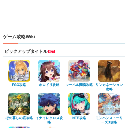
ゲーム攻略Wiki
ピックアップタイトル
FGO攻略
ホロドリ攻略
マーベル闘魂攻略
リンカネーション
攻略
ほの暮しの庭攻略
イナイレクロス攻
NTE攻略
モンハンストーリ
略
ーズ3攻略