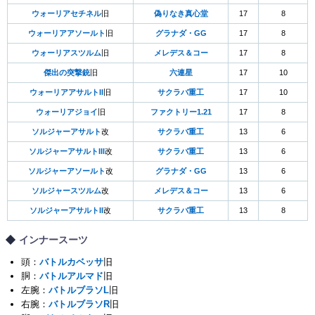
ウォーリアセチネル
旧
偽りなき真心堂
17
8
ウォーリアアソールト
旧
グラナダ・GG
17
8
ウォーリアスツルム
旧
メレデス＆コー
17
8
傑出の突撃銃
旧
六連星
17
10
ウォーリアアサルトII
旧
サクラバ重工
17
10
ウォーリアジョイ
旧
ファクトリー1.21
17
8
ソルジャーアサルト
改
サクラバ重工
13
6
ソルジャーアサルトIII
改
サクラバ重工
13
6
ソルジャーアソールト
改
グラナダ・GG
13
6
ソルジャースツルム
改
メレデス＆コー
13
6
ソルジャーアサルトII
改
サクラバ重工
13
8
インナースーツ
頭：
バトルカベッサ
旧
胴：
バトルアルマド
旧
左腕：
バトルブラソL
旧
右腕：
バトルブラソR
旧