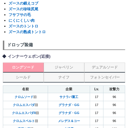
ズースの鍛えコブ
ズースの珍味尻尾
フサフサの毛
にくにくしい肉
ズースのトントロ
ズースの熟成トントロ
ドロップ装備
インナーウェポン(近接)
ロングソード
ジャベリン
デュアルソード
シールド
ナイフ
フォトンセイバー
名前
企業
Lv.
攻撃力
クロムソード
旧
サクラバ重工
17
96
クロムエスパダ
旧
グラナダ・GG
17
96
クロムエスパダII
旧
グラナダ・GG
17
96
クロムスベルト
旧
メレデス＆コー
17
96