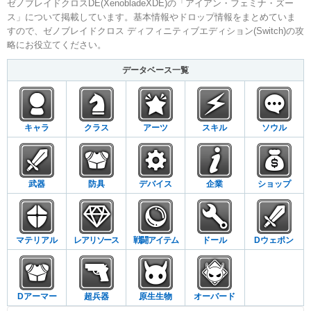
ゼノブレイドクロスDE(XenobladeXDE)の「アイアン・フェミナ・ズー
ス」について掲載しています。基本情報やドロップ情報をまとめていま
すので、ゼノブレイドクロス ディフィニティブエディション(Switch)の攻
略にお役立てください。
データベース一覧
キャラ
クラス
アーツ
スキル
ソウル
武器
防具
デバイス
企業
ショップ
マテリアル
レアリソース
戦闘アイテム
ドール
Dウェポン
Dアーマー
超兵器
原生生物
オーバード