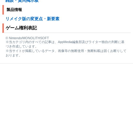
雑談・質問掲示板
製品情報
リメイク版の変更点・新要素
ゲーム権利表記
© Nintendo/MONOLITHSOFT
※当カテゴリ内のすべての記事は、AppMedia編集部及びライター独自の判断に基
づき作成しています。
※当サイトが掲載しているデータ、画像等の無断使用・無断転載は固くお断りして
おります。