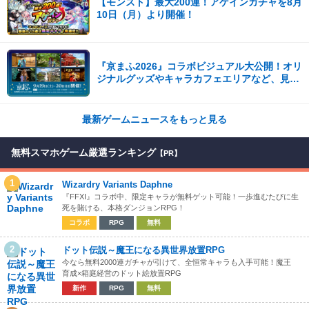
【モンスト】最大200連！アゲインガチャを8月
10日（月）より開催！
『京まふ2026』コラボビジュアル大公開！オリ
ジナルグッズやキャラカフェエリアなど、見ど
ころ満載！！
最新ゲームニュースをもっと見る
無料スマホゲーム厳選ランキング
【PR】
1
Wizardry Variants Daphne
『FFXI』コラボ中、限定キャラが無料ゲット可能！一歩進むたびに生
死を賭ける、本格ダンジョンRPG！
コラボ
RPG
無料
2
ドット伝説～魔王になる異世界放置RPG
今なら無料2000連ガチャが引けて、全恒常キャラも入手可能！魔王
育成×箱庭経営のドット絵放置RPG
新作
RPG
無料