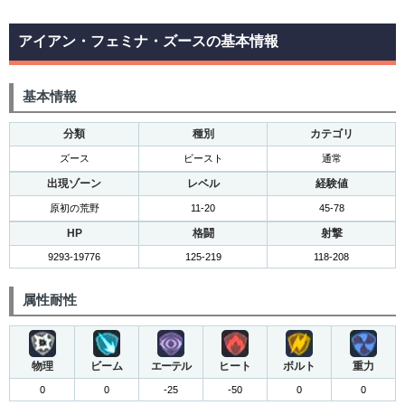
アイアン・フェミナ・ズースの基本情報
基本情報
分類
種別
カテゴリ
ズース
ビースト
通常
出現ゾーン
レベル
経験値
原初の荒野
11-20
45-78
HP
格闘
射撃
9293-19776
125-219
118-208
属性耐性
物理
ビーム
エーテル
ヒート
ボルト
重力
0
0
-25
-50
0
0