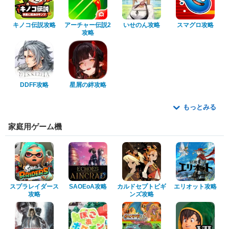
キノコ伝説攻略
アーチャー伝説2
いせのん攻略
スマグロ攻略
攻略
DDFF攻略
星屑の絆攻略
もっとみる
家庭用ゲーム機
スプラレイダース
SAOEoA攻略
カルドセプトビギ
エリオット攻略
攻略
ンズ攻略