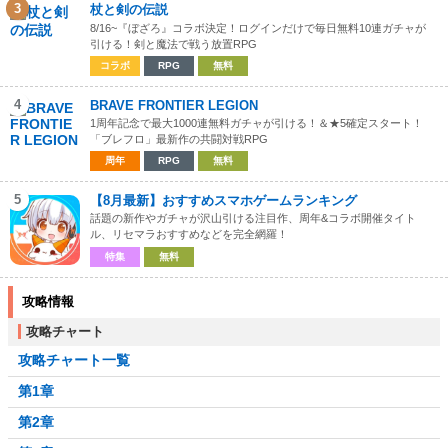
3
杖と剣の伝説
8/16~『ぼざろ』コラボ決定！ログインだけで毎日無料10連ガチャが
引ける！剣と魔法で戦う放置RPG
コラボ
RPG
無料
4
BRAVE FRONTIER LEGION
1周年記念で最大1000連無料ガチャが引ける！＆★5確定スタート！
「ブレフロ」最新作の共闘対戦RPG
周年
RPG
無料
5
【8月最新】おすすめスマホゲームランキング
話題の新作やガチャが沢山引ける注目作、周年&コラボ開催タイト
ル、リセマラおすすめなどを完全網羅！
特集
無料
攻略情報
攻略チャート
攻略チャート一覧
第1章
第2章