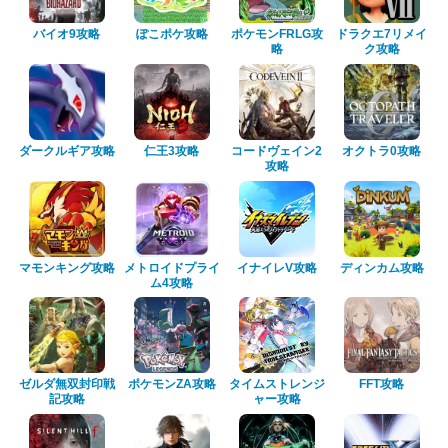
バイオ9攻略
ぽこポケ攻略
ポケモンFRLG攻
ドラクエ7リメイ
略
ク攻略
ダークルギア攻略
仁王3攻略
コードヴェイン2
オクトラ0攻略
攻略
マモンキング攻略
メトロイドプライ
イナイレV攻略
ディンカム攻略
ム4攻略
ゼルダ無双封印戦
ポケモンZA攻略
タイムストレンジ
FFT攻略
記攻略
ャー攻略