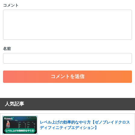
コメント
以下の書き込みを禁止とし、場合によってはコメント削除や書き込み制
限を行う可能性がございます。 あらかじめご了承ください。
・公序良俗に反する投稿
・スパムなど、記事内容と関係のない投稿
・誰かになりすます行為
・個人情報の投稿や、他者のプライバシーを侵害する投稿
名前
・一度削除された投稿を再び投稿すること
・外部サイトへの誘導や宣伝
・アカウントの売買など金銭が絡む内容の投稿
・各ゲームのネタバレを含む内容の投稿
・その他、管理者が不適切と判断した投稿
コメントの削除につきましては下記フォームより申請をいた
だけますでしょうか。
人気記事
コメントの削除を申請する
※投稿内容を確認後、順次対応さ
せていただきます。ご了承ください。
※一度削除したコメントは復元ができませんのでご注意くだ
レベル上げの効率的なやり方【ゼノブレイドクロス
さい。
ディフィニティブエディション】
また、過度な利用規約の違反や、弊社に損害の及ぶ内容の書き込みがあ