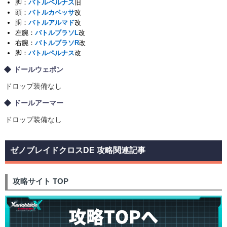
脚：
バトルペルナス
旧
頭：
バトルカベッサ
改
胴：
バトルアルマド
改
左腕：
バトルブラソL
改
右腕：
バトルブラソR
改
脚：
バトルペルナス
改
ドールウェポン
ドロップ装備なし
ドールアーマー
ドロップ装備なし
ゼノブレイドクロスDE 攻略関連記事
攻略サイト TOP