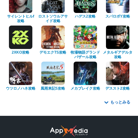
サイレントヒルf
ロストソウルアサ
ハデス2攻略
スパロボY攻略
攻略
イド攻略
2XKO攻略
デモエクTS攻略
牧場物語グランド
メタルギアデルタ
バザール攻略
攻略
ウツロノハネ攻略
風雨来記5攻略
メカブレイク攻略
デススト2攻略
もっとみる