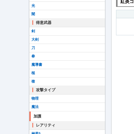
紅炎ゴ
光
闇
得意武器
剣
大剣
刀
拳
魔導書
槌
槍
攻撃タイプ
物理
魔法
加護
レアリティ
極星5