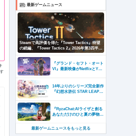
最新ゲームニュース
Steamで高評価を得た『Tower Tactics』待望
の続編、『Tower Tactics 2』2026年第3四半期
に早期アクセス開始
『グランド・セフト・オート
キ
VI』最新映像がNetflixとYou
す
Tubeに8月27日登場！
14年ぶりのシリーズ完全新作
『幻想水滸伝 STAR LEAP』
が本日から配信開始！
『RyzaChat:AIライザと創る
あなただけのひと夏の夢物
語』レビュー。会話を中心に
自由な冒険を進めていくシス
最新ゲームニュースをもっと見る
テムはこれまでにない新鮮な