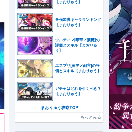
【まおりゅう】
最強加護キャラランキング
【まおりゅう】
ウルティマ[毒華ノ紫魔]の
評価とスキル【まおりゅ
う】
エスプリ[黄界ノ副官]の評
価とスキル【まおりゅう】
ガチャはどれを引くべき？
【まおりゅう】
まおりゅう攻略TOP
もっとみる