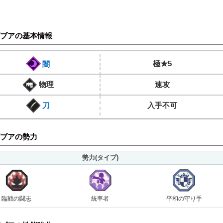
ブアの基本情報
極★5
闇
物理
速攻
入手不可
刀
ブアの勢力
勢力(タイプ)
臨戦の闘志
統率者
平和の守り手