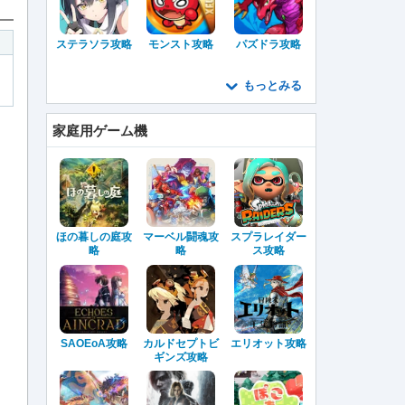
ステラソラ攻略
モンスト攻略
パズドラ攻略
もっとみる
家庭用ゲーム機
ほの暮しの庭攻
マーベル闘魂攻
スプラレイダー
略
略
ス攻略
SAOEoA攻略
カルドセプトビ
エリオット攻略
ギンズ攻略