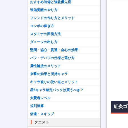
おすすめ装備と強化優先度
装備覚醒のやり方
フレンドの作り方とメリット
コンボの稼ぎ方
スタミナの回復方法
ダメージの出し方
堅閃・協心・貫通・会心の効果
バフ・デバフの仕様と選び方
属性解放のメリット
来撃の効果と所持キャラ
キャラ被りの使い道とメリット
星5キャラ確定パックは買うべき？
大賢者レベル
並列演算
紅炎ゴ
倍速・スキップ
クエスト