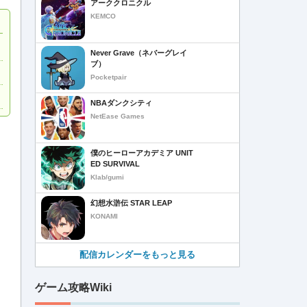
アーククロニクル
KEMCO
Never Grave（ネバーグレイ
ブ）
Pocketpair
NBAダンクシティ
NetEase Games
僕のヒーローアカデミア UNIT
ED SURVIVAL
Klab/gumi
幻想水滸伝 STAR LEAP
KONAMI
配信カレンダーをもっと見る
ゲーム攻略Wiki