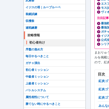
武勇祭
エスプ
イジスの塔｜ループルーペ
モス[
ヴィオ
装鍛試練
注目記事
収穫祭
最強
最強
連戦練磨
ガチ
攻略情報
イジ
公式
初心者向け
シリ
序盤の進め方
まおりゅう
毎日やるべきこと
ルを掲載
ので、紅
ガチャ演出
初心者ミッション
目次
中級者ミッション
紅炎
上級者ミッション
紅炎
バトルシステム
属性相性について
紅炎
勝てない時にやるべきこと
みん