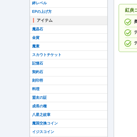
絆レベル
紅炎
EPの上げ方
アイテム
魔晶石
金貨
魔素
スカウトチケット
記憶石
契約石
刻印符
料理
盟友の証
成長の種
八星之紋章
魔国交換コイン
イジスコイン