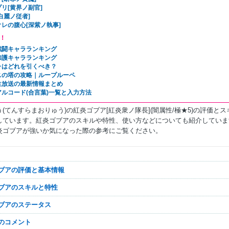
リ[黄界ノ副官]
白麗ノ従者]
レの腹心[深紫ノ執事]
！
戦闘キャラランキング
加護キャラランキング
ャはどれを引くべき？
スの塔の攻略｜ループルーペ
生放送の最新情報まとめ
アルコード(合言葉)一覧と入力方法
(てんすらまおりゅう)の紅炎ゴブア[紅炎衆ノ隊長](闇属性/極★5)の評価とス
しています。紅炎ゴブアのスキルや特性、使い方などについても紹介していま
炎ゴブアが強いか気になった際の参考にご覧ください。
ゴブアの評価と基本情報
ゴブアのスキルと特性
ゴブアのステータス
なのコメント