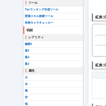
ツール
Tierランキング作成ツール
変換スキル検索ツール
紅炎ゴ
所持キャラチェッカー
戦闘
レアリティ
極星5
星5
星4
星3
紅炎ゴ
属性
火
水
風
空
地