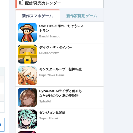
配信/発売カレンダー
新作スマホゲーム
新作家庭用ゲーム
ONE PIECE 海のごちそうレス
トラン
Bandai Namco
デイヴ・ザ・ダイバー
MINTROCKET
モンスターループ：獣神転生
SuperNova Game
RyzaChat:AIライザと創るあ
なただけのひと夏の夢物語
SpiralAI
ダンジョン見聞録
Super Planet