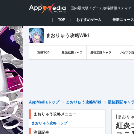
国内最大級！ゲーム攻略情報メディア
TOP
おすすめゲーム
最新ニュース
まおりゅう攻略Wiki
攻略TOP
最強戦闘キャラ
最強加護キャラ
リセマラ当
AppMediaトップ
まおりゅう攻略Wiki
最強戦闘キャ
まおりゅう攻略メニュー
【まおり
まおりゅう攻略トップ
紅炎
注目記事