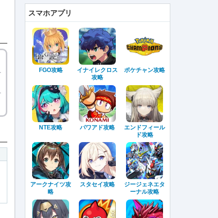
スマホアプリ
FGO攻略
イナイレクロス
ポケチャン攻略
攻略
NTE攻略
パワアド攻略
エンドフィール
ド攻略
アークナイツ攻
スタセイ攻略
ジージェネエタ
略
ーナル攻略