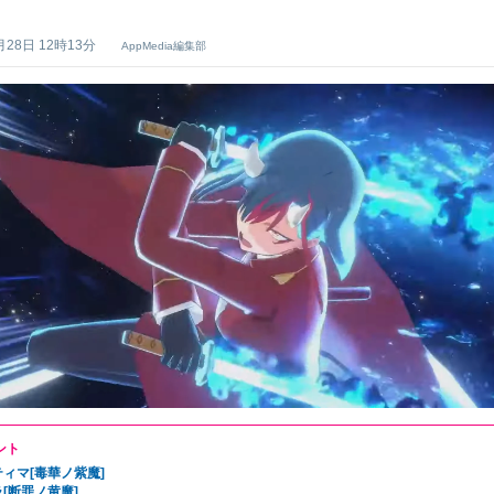
】
月28日 12時13分
AppMedia編集部
ント
ィマ[毒華ノ紫魔]
[断罪ノ黄魔]