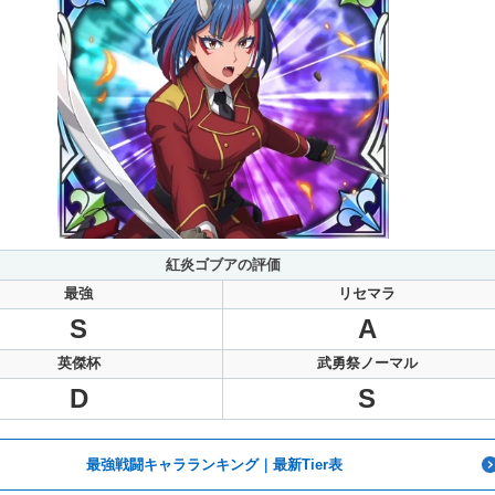
紅炎ゴブアの評価
最強
リセマラ
S
A
英傑杯
武勇祭ノーマル
D
S
最強戦闘キャラランキング｜最新Tier表