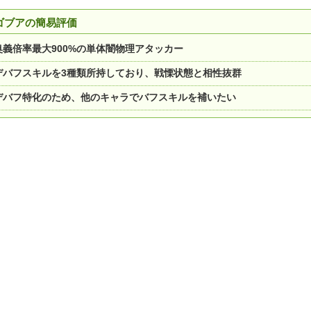
ゴブアの簡易評価
奥義倍率最大900%の単体闇物理アタッカー
デバフスキルを3種類所持しており、戦慄状態と相性抜群
デバフ特化のため、他のキャラでバフスキルを補いたい