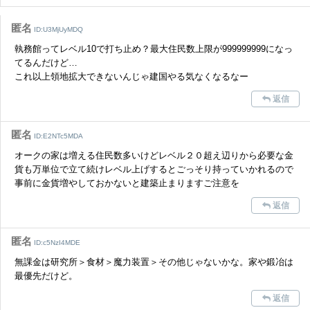
また、過度な利用規約の違反や、弊社に損害の及ぶ内容の書き込みがあ
匿名
った場合は、法的措置をとらせていただく場合もございますので、あら
ID:U3MjUyMDQ
かじめご理解くださいませ。
執務館ってレベル10で打ち止め？最大住民数上限が999999999になっ
てるんだけど…
これ以上領地拡大できないんじゃ建国やる気なくなるなー
返信
匿名
ID:E2NTc5MDA
オークの家は増える住民数多いけどレベル２０超え辺りから必要な金
貨も万単位で立て続けレベル上げするとごっそり持っていかれるので
事前に金貨増やしておかないと建築止まりますご注意を
返信
匿名
ID:c5NzI4MDE
無課金は研究所＞食材＞魔力装置＞その他じゃないかな。家や鍛冶は
最優先だけど。
返信