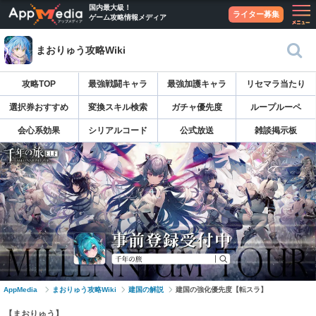
国内最大級！
ライター募集
ゲーム攻略情報メディア
まおりゅう攻略Wiki
攻略TOP
最強戦闘キャラ
最強加護キャラ
リセマラ当たり
選択券おすすめ
変換スキル検索
ガチャ優先度
ループルーペ
会心系効果
シリアルコード
公式放送
雑談掲示板
AppMedia
まおりゅう攻略Wiki
建国の解説
建国の強化優先度【転スラ】
【まおりゅう】