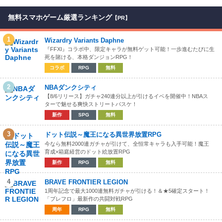
無料スマホゲーム厳選ランキング
【PR】
1
Wizardry Variants Daphne
『FFXI』コラボ中、限定キャラが無料ゲット可能！一歩進むたびに生
死を賭ける、本格ダンジョンRPG！
コラボ
RPG
無料
2
NBAダンクシティ
【8/6リリース】ガチャ240連分以上が引けるイベを開催中！NBAス
ターで魅せる爽快ストリートバスケ！
新作
SPG
無料
3
ドット伝説～魔王になる異世界放置RPG
今なら無料2000連ガチャが引けて、全恒常キャラも入手可能！魔王
育成×箱庭経営のドット絵放置RPG
新作
RPG
無料
4
BRAVE FRONTIER LEGION
1周年記念で最大1000連無料ガチャが引ける！＆★5確定スタート！
「ブレフロ」最新作の共闘対戦RPG
周年
RPG
無料