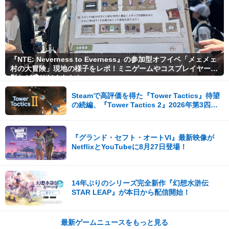
『NTE: Neverness to Everness』の参加型オフイベ「メェメェ
村の大冒険」現地の様子をレポ！ミニゲームやコスプレイヤー撮
影など盛りだくさん！
Steamで高評価を得た『Tower Tactics』待望
の続編、『Tower Tactics 2』2026年第3四半
期に早期アクセス開始
『グランド・セフト・オートVI』最新映像が
NetflixとYouTubeに8月27日登場！
14年ぶりのシリーズ完全新作『幻想水滸伝
STAR LEAP』が本日から配信開始！
最新ゲームニュースをもっと見る