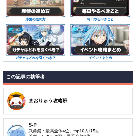
序盤の進め方
毎日やるべきこと
ガチャはどれを引くべき？
イベントまとめ
この記事の執筆者
まおりゅう攻略班
S-P
武勇祭：最高全体4位、top10入り5回