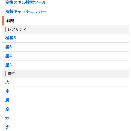
変換スキル検索ツール
所持キャラチェッカー
戦闘
レアリティ
極星5
星5
星4
星3
属性
火
水
風
空
地
光