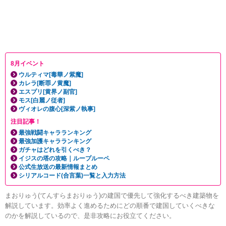
8月イベント
ウルティマ[毒華ノ紫魔]
カレラ[断罪ノ黄魔]
エスプリ[黄界ノ副官]
モス[白麗ノ従者]
ヴィオレの腹心[深紫ノ執事]
注目記事！
最強戦闘キャラランキング
最強加護キャラランキング
ガチャはどれを引くべき？
イジスの塔の攻略｜ループルーペ
公式生放送の最新情報まとめ
シリアルコード(合言葉)一覧と入力方法
まおりゅう(てんすらまおりゅう)の建国で優先して強化するべき建築物を
解説しています。効率よく進めるためにどの順番で建国していくべきな
のかを解説しているので、是非攻略にお役立てください。