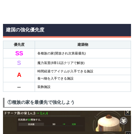
建国の強化優先度
優先度
建築物
SS
各種族の家(開放され次第最優先)
S
魔力装置(8章11話クリアで解放)
時間経過でアイテムが入手できる施設
A
食べ物を入手できる施設
–
装飾施設
①種族の家を最優先で強化しよう