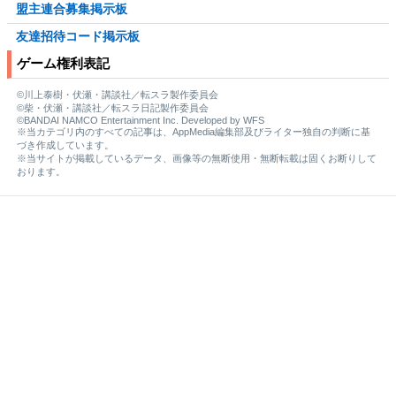
盟主連合募集掲示板
友達招待コード掲示板
ゲーム権利表記
©川上泰樹・伏瀬・講談社／転スラ製作委員会
©柴・伏瀬・講談社／転スラ日記製作委員会
©BANDAI NAMCO Entertainment Inc. Developed by WFS
※当カテゴリ内のすべての記事は、AppMedia編集部及びライター独自の判断に基
づき作成しています。
※当サイトが掲載しているデータ、画像等の無断使用・無断転載は固くお断りして
おります。