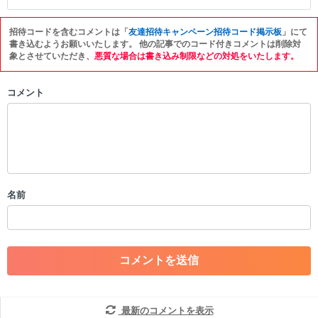
招待コードを含むコメントは「
友達招待キャンペーン招待コード掲示板
」にて
以下の書き込みを禁止とし、場合によってはコメント削除や書き込み制
書き込むようお願いいたします。 他の記事でのコード付きコメントは削除対
限を行う可能性がございます。 あらかじめご了承ください。
象とさせていただき、
悪質な場合は書き込み制限などの対処をいたします。
・公序良俗に反する投稿
コメント
・スパムなど、記事内容と関係のない投稿
・誰かになりすます行為
・個人情報の投稿や、他者のプライバシーを侵害する投稿
・一度削除された投稿を再び投稿すること
・外部サイトへの誘導や宣伝
・アカウントの売買など金銭が絡む内容の投稿
・各ゲームのネタバレを含む内容の投稿
名前
・その他、管理者が不適切と判断した投稿
コメントの削除につきましては下記フォームより申請をいた
だけますでしょうか。
コメントの削除を申請する
※投稿内容を確認後、順次対応さ
せていただきます。ご了承ください。
※一度削除したコメントは復元ができませんのでご注意くだ
最新のコメントを表示
さい。