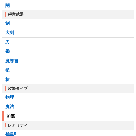
闇
得意武器
剣
大剣
刀
拳
魔導書
槌
槍
攻撃タイプ
物理
魔法
加護
レアリティ
極星5