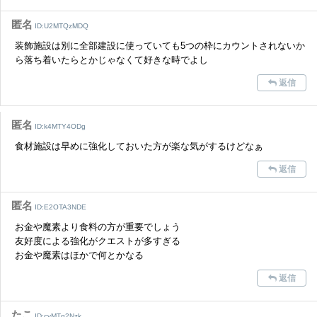
匿名
ID:U2MTQzMDQ
装飾施設は別に全部建設に使っていても5つの枠にカウントされないか
ら落ち着いたらとかじゃなくて好きな時でよし
返信
匿名
ID:k4MTY4ODg
食材施設は早めに強化しておいた方が楽な気がするけどなぁ
返信
匿名
ID:E2OTA3NDE
お金や魔素より食料の方が重要でしょう
友好度による強化がクエストが多すぎる
お金や魔素はほかで何とかなる
返信
たこ
ID:cyMTg2Nzk