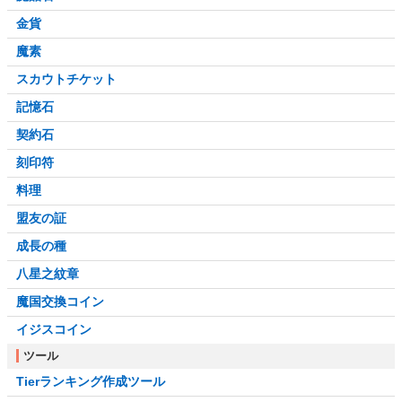
金貨
魔素
スカウトチケット
記憶石
契約石
刻印符
料理
盟友の証
成長の種
八星之紋章
魔国交換コイン
イジスコイン
ツール
Tierランキング作成ツール