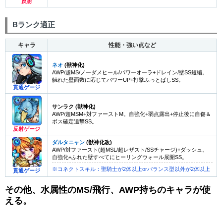
反射
Bランク適正
キャラ
性能・強い点など
ネオ
(獣神化)
AWP/超MS/ノーダメヒール/パワーオーラ+ドレイン/壁SS短縮。
触れた壁面数に応じてパワーUP+打撃ふっとばしSS。
貫通ゲージ
サンラク
(獣神化)
AWP/超MSM+対ファーストM。自強化+弱点露出+停止後に自傷＆
ボス確定追撃SS。
反射ゲージ
ダルタニャン
(獣神化改)
AWP/対ファースト(超MSL/超レザスト/SSチャージ)+ダッシュ。
自強化+ふれた壁すべてにヒーリングウォール展開SS。
※コネクトスキル：聖騎士が2体以上orバランス型以外が2体以上
貫通ゲージ
その他、水属性のMS/飛行、AWP持ちのキャラが使
える。