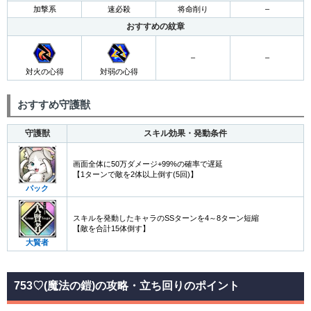
加撃系
速必殺
将命削り
–
おすすめの紋章
–
–
対火の心得
対弱の心得
おすすめ守護獣
守護獣
スキル効果・発動条件
画面全体に50万ダメージ+99%の確率で遅延
【1ターンで敵を2体以上倒す(5回)】
パック
スキルを発動したキャラのSSターンを4～8ターン短縮
【敵を合計15体倒す】
大賢者
753♡(魔法の鎧)の攻略・立ち回りのポイント