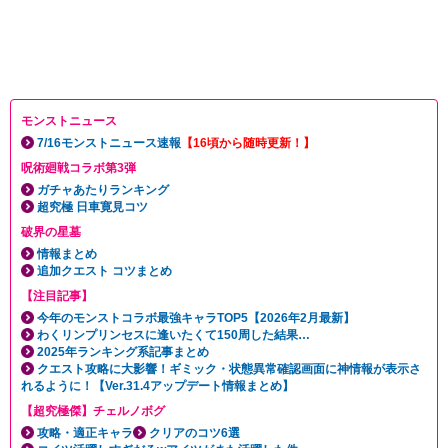
モンストニュース
7/16モンストニュース速報
【16頃から随時更新！】
呪術廻戦コラボ第3弾
ガチャあたりランキング
超究極 日車寛見コツ
破界の星墓
情報まとめ
追加クエスト コツまとめ
【注目記事】
今年のモンストコラボ最強キャラTOP5【2026年2月最新】
わくリンプリンセスに逢いたくて150周した結果…
2025年ランキング系記事まとめ
クエスト攻略に大影響！ギミック・状態異常確認画面に神情報が表示さ
れるように！【Ver.31.4アップデート情報まとめ】
【超究極傑】チェルノボグ
攻略・適正キャラ
クリアのコツ6選