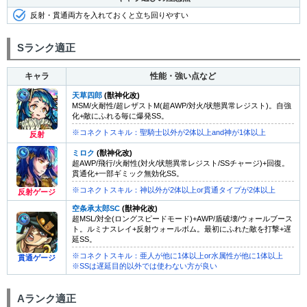
反射・貫通両方を入れておくと立ち回りやすい
Sランク適正
キャラ
性能・強い点など
天草四郎
(獣神化改)
MSM/火耐性/超レザストM(超AWP/対火/状態異常レジスト)。自強
化+敵にふれる毎に爆発SS。
※コネクトスキル：聖騎士以外が2体以上and神が1体以上
反射
ミロク
(獣神化改)
超AWP/飛行/火耐性(対火/状態異常レジスト/SSチャージ)+回復。
貫通化+一部ギミック無効化SS。
※コネクトスキル：神以外が2体以上or貫通タイプが2体以上
反射ゲージ
空条承太郎SC
(獣神化改)
超MSL/対全(ロングスピードモード)+AWP/盾破壊/ウォールブース
ト。ルミナスレイ+反射ウォールボム。最初にふれた敵を打撃+遅
延SS。
※コネクトスキル：亜人が他に1体以上or水属性が他に1体以上
貫通ゲージ
※SSは遅延目的以外では使わない方が良い
Aランク適正