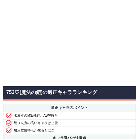
753♡(魔法の鎧)の適正キャラランキング
適正キャラのポイント
水属性のMS/飛行、AWP持ち
殴り火力の高いキャラは上位
加速友情持ちが居ると安全
キャラ選びの注意点