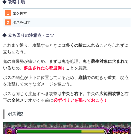
攻略手順
鬼を倒す
ボスを倒す
立ち回りの注意点・コツ
これまで通り、攻撃するときには
多くの敵にふれる
ことを忘れずに
立ち回ろう。
鬼の白爆発が痛いため、まずは鬼を処理。鬼も
蘇生対象に含まれて
いる
ため、
蘇生されたら都度倒す
ことを意識。
ボスの弱点が上下に位置しているため、
縦軸
での動きが重要。弱点
を攻撃して大きなダメージを稼ごう。
ボスも同じく注意すべき攻撃は
中央
と
右下
。中央の
広範囲攻撃
と右
下の
全体メテオ
がくる前に
必ずバリアを張っておこう！
ボス戦2