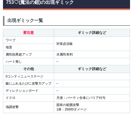
753♡(魔法の鎧)の出現ギミック
出現ギミック一覧
要注意
ギミック詳細など
ワープ
対策必須級
地雷
属性効果超アップ
水属性有利
ハート無し
–
その他
ギミック詳細など
0コンティニューステージ
敵にふれるたびに攻撃力アップ
–
ディレクションガード
–
ドクロ
天使：パーティ全体にバリア付与
固有の範囲攻撃
強調攻撃
1体：25000ダメージ