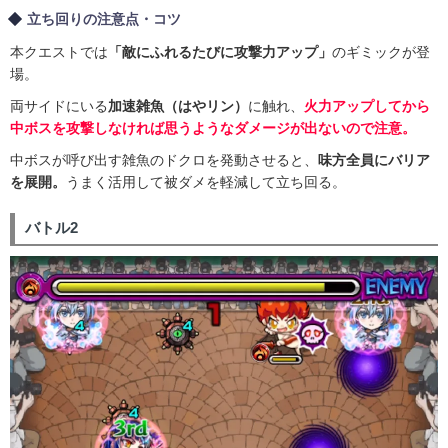
立ち回りの注意点・コツ
本クエストでは
「敵にふれるたびに攻撃力アップ」
のギミックが登
場。
両サイドにいる
加速雑魚（はやリン）
に触れ、
火力アップしてから
中ボスを攻撃しなければ思うようなダメージが出ないので注意。
中ボスが呼び出す雑魚のドクロを発動させると、
味方全員にバリア
を展開。
うまく活用して被ダメを軽減して立ち回る。
バトル2