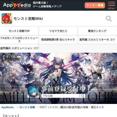
国内最大級！
ライター募集
ゲーム攻略情報メディア
モンスト攻略Wiki
モンスト攻略TOP
リセマラ当たり
最強ランキング
7/12(モンドリ4)モンストニュー
呪術廻戦第3弾 当たりキャラ
超究極 スカルミリオーネ コツ
ス
超究極兵 エボリューション コツ
AppMedia
モンスト攻略
753♡（イコラ）(魔法の鎧/超究極)の攻略・適正キャラ
【モンスト】