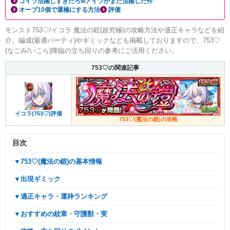
コイツ活躍しすぎだろwアイツがまた活躍した件
オーブ10個で運極にする方法
評価
モンスト753♡/イコラ 魔法の鎧(超究極)の攻略方法や適正キャラなどを紹
介。編成(最適パーティ)やギミックなども掲載しておりますので、753♡
(なごみ/いこら)降臨の立ち回りの参考にご活用ください。
753♡の関連記事
イコラ(753♡)評価
753♡(魔法の鎧)の攻略
目次
▼753♡(魔法の鎧)の基本情報
▼出現ギミック
▼適正キャラ・運枠ランキング
▼おすすめの紋章・守護獣・実