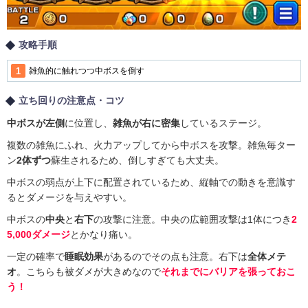
攻略手順
雑魚的に触れつつ中ボスを倒す
立ち回りの注意点・コツ
中ボスが左側
に位置し、
雑魚が右に密集
しているステージ。
複数の雑魚にふれ、火力アップしてから中ボスを攻撃。雑魚毎ター
ン
2体ずつ
蘇生されるため、倒しすぎても大丈夫。
中ボスの弱点が上下に配置されているため、縦軸での動きを意識す
るとダメージを与えやすい。
中ボスの
中央
と
右下
の攻撃に注意。中央の広範囲攻撃は1体につき
2
5,000ダメージ
とかなり痛い。
一定の確率で
睡眠効果
があるのでその点も注意。右下は
全体メテ
オ
。こちらも被ダメが大きめなので
それまでにバリアを張っておこ
う！