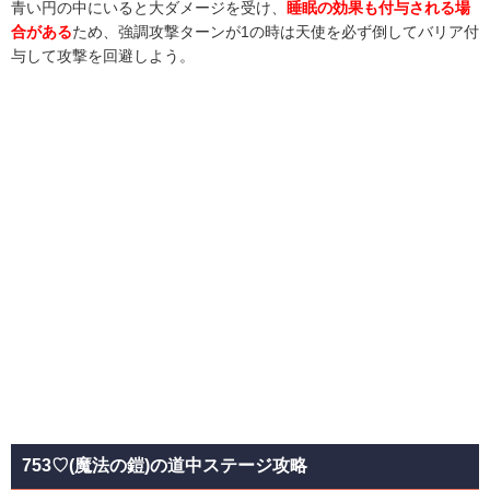
青い円の中にいると大ダメージを受け、
睡眠の効果も付与される場
合がある
ため、強調攻撃ターンが1の時は天使を必ず倒してバリア付
与して攻撃を回避しよう。
753♡(魔法の鎧)の道中ステージ攻略