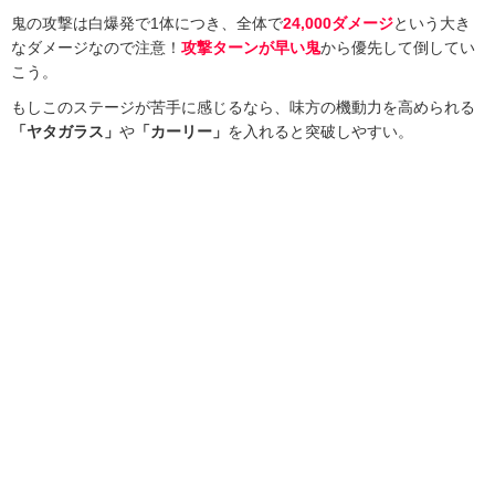
鬼の攻撃は白爆発で1体につき、全体で
24,000ダメージ
という大き
なダメージなので注意！
攻撃ターンが早い鬼
から優先して倒してい
こう。
もしこのステージが苦手に感じるなら、味方の機動力を高められる
「ヤタガラス」
や
「カーリー」
を入れると突破しやすい。