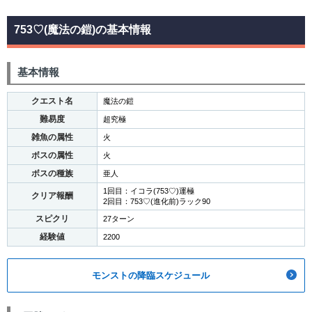
753♡(魔法の鎧)の基本情報
基本情報
クエスト名
魔法の鎧
難易度
超究極
雑魚の属性
火
ボスの属性
火
ボスの種族
亜人
1回目：イコラ(753♡)運極
クリア報酬
2回目：753♡(進化前)ラック90
スピクリ
27ターン
経験値
2200
モンストの降臨スケジュール