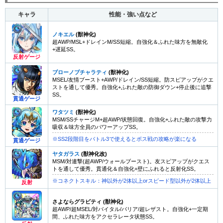
キャラ
性能・強い点など
ノキエル
(獣神化)
超AWP/MSL+ドレインM/SS短縮。自強化＆ふれた味方を無敵化
+遅延SS。
反射ゲージ
ブローノブチャラティ
(獣神化)
MSEL/友情ブースト+AWP/ドレイン/SS短縮。防スピアップがクエ
ストを通して優秀。自強化+ふれた敵の防御ダウン+停止後に追撃
SS。
貫通ゲージ
ワタツミ
(獣神化)
MSM/SSチャージM+超AWP/状態回復。自強化+ふれた敵の攻撃力
吸収＆味方全員のパワーアップSS。
※SS2段階目をバトル3で使えるとボス戦の攻略が楽になる
貫通ゲージ
ヤタガラス
(獣神化改)
MSM/対連撃(超AWP/ウォールブースト)。友スピアップがクエス
トを通して優秀。貫通化＆自強化+壁にふれると反射化SS。
※コネクトスキル：神以外が2体以上orスピード型以外が2体以上
反射
さよならグラビティ
(獣神化)
超AWP/超MSEL/対バイタル/バリア/超レザスト。自強化+一定期
間、ふれた味方をアクセラレータ状態SS。