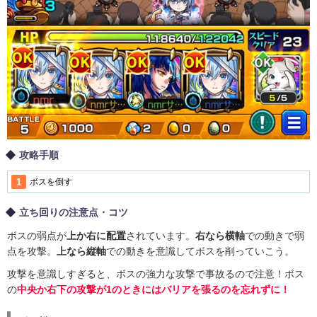
攻略手順
ボスを倒す
立ち回りの注意点・コツ
ボスの弱点が
上か右に配置
されています。
右なら横軸
での動きで弱
点を攻撃。
上なら縦軸
での動きを意識してボスを削っていこう。
攻撃を意識しすぎると、ボスの強力な攻撃で事故るので注意！ボス
の
中央か右下の攻撃が1のときにはバリアを張るのを忘れずに！