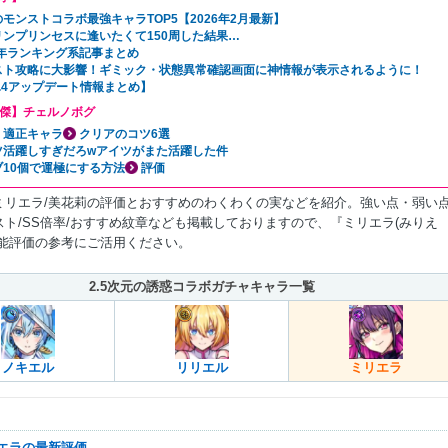
モンストコラボ最強キャラTOP5【2026年2月最新】
リンプリンセスに逢いたくて150周した結果…
5年ランキング系記事まとめ
スト攻略に大影響！ギミック・状態異常確認画面に神情報が表示されるように！
31.4アップデート情報まとめ】
傑】チェルノボグ
・適正キャラ
クリアのコツ6選
ツ活躍しすぎだろwアイツがまた活躍した件
ブ10個で運極にする方法
評価
ミリエラ/美花莉の評価とおすすめのわくわくの実などを紹介。強い点・弱い点
スト/SS倍率/おすすめ紋章なども掲載しておりますので、『ミリエラ(みりえ
性能評価の参考にご活用ください。
2.5次元の誘惑コラボガチャキャラ一覧
ノキエル
リリエル
ミリエラ
リエラの最新評価