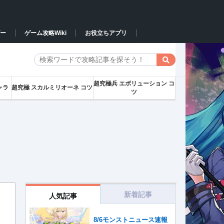
ー
ゲーム攻略Wiki
お役立ちアプリ
超究極兵 エボリューション コ
ャラ
超究極 スカルミリオーネ コツ
ツ
新着記事
人気記事
8/6モンストニュース速報