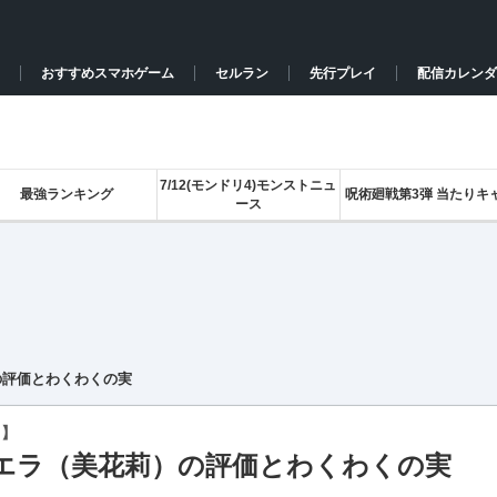
おすすめスマホゲーム
セルラン
先行プレイ
配信カレンダ
7/12(モンドリ4)モンストニュ
最強ランキング
呪術廻戦第3弾 当たりキ
ース
の評価とわくわくの実
ト】
エラ（美花莉）の評価とわくわくの実