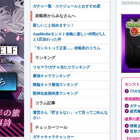
2025年04
ガチャ一覧・スケジュールとおすすめ度
攻略班からみなさんへ
新しいこと始めますッ！
AppMediaモンスト攻略に新しい仲間が1人
と1匹加わった件
「モンストって正直…」攻略班のコラム
ランキング
リセマラ/ガチャ当たりランキング
最強キャラランキング
モンスト
降臨キャラ最強ランキング
7/1
獣神化改期待度ランキング
呪術廻戦
コラム記事
ガチ
超究
運営さん「貯まらない」って言ってごめんな
さい
破界の星
情報
チェッカーツール
追加
ガチャキャラチェッカー
【注目記