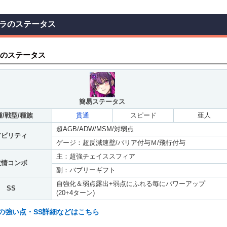
ラのステータス
のステータス
簡易ステータス
/戦型/種族
貫通
スピード
亜人
超AGB/ADW/MSM/対弱点
アビリティ
ゲージ：超反減速壁/バリア付与Ｍ/飛行付与
主：超強チェイススフィア
友情コンボ
副：バブリーギフト
自強化＆弱点露出+弱点にふれる毎にパワーアップ
SS
(20+4ターン)
の強い点・SS詳細などはこちら