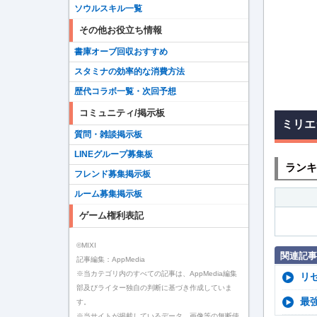
ソウルスキル一覧
その他お役立ち情報
書庫オーブ回収おすすめ
スタミナの効率的な消費方法
歴代コラボ一覧・次回予想
コミュニティ/掲示板
ミリエ
質問・雑談掲示板
LINEグループ募集板
ランキ
フレンド募集掲示板
ルーム募集掲示板
ゲーム権利表記
©MIXI
関連記事
記事編集：AppMedia
※当カテゴリ内のすべての記事は、AppMedia編集
リ
部及びライター独自の判断に基づき作成していま
最
す。
※当サイトが掲載しているデータ、画像等の無断使