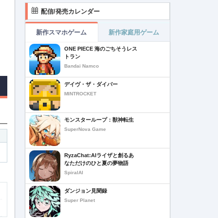
配信/発売カレンダー
新作スマホゲーム
新作家庭用ゲーム
ONE PIECE 海のごちそうレス
トラン
Bandai Namco
デイヴ・ザ・ダイバー
MINTROCKET
モンスターループ：獣神転生
SuperNova Game
RyzaChat:AIライザと創るあ
なただけのひと夏の夢物語
SpiralAI
ダンジョン見聞録
Super Planet