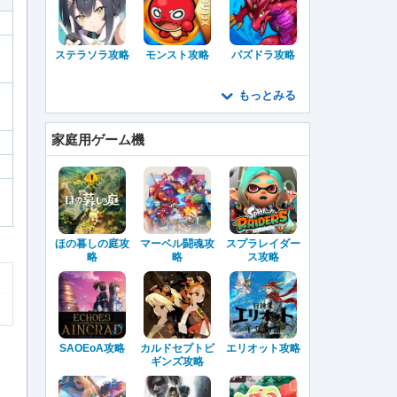
ステラソラ攻略
モンスト攻略
パズドラ攻略
もっとみる
家庭用ゲーム機
ほの暮しの庭攻
マーベル闘魂攻
スプラレイダー
略
略
ス攻略
SAOEoA攻略
カルドセプトビ
エリオット攻略
ギンズ攻略