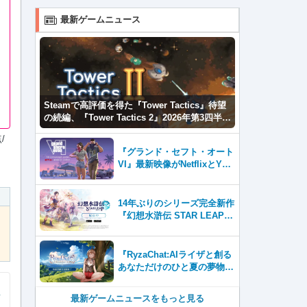
最新ゲームニュース
Steamで高評価を得た『Tower Tactics』待望
の続編、『Tower Tactics 2』2026年第3四半期
に早期アクセス開始
/
『グランド・セフト・オート
VI』最新映像がNetflixとYou
Tubeに8月27日登場！
14年ぶりのシリーズ完全新作
『幻想水滸伝 STAR LEAP』
が本日から配信開始！
『RyzaChat:AIライザと創る
あなただけのひと夏の夢物
語』レビュー。会話を中心に
自由な冒険を進めていくシス
最新ゲームニュースをもっと見る
テムはこれまでにない新鮮な