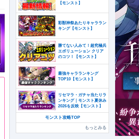
【モンスト】
彩獣神祭あたりキャララン
キング【モンスト】
勝てない人みて！超究極兵
エボリューション クリア
のコツ！【モンスト】
最強キャラランキング
TOP10【モンスト】
リセマラ・ガチャ当たりラ
ンキング｜モンスト夏休み
2026を反映【モンスト】
モンスト攻略TOP
もっとみる