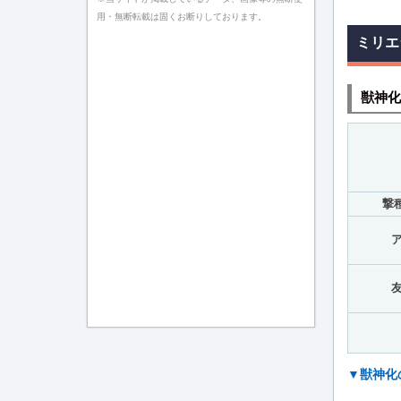
用・無断転載は固くお断りしております。
ミリエ
獣神化
撃種
▼獣神化