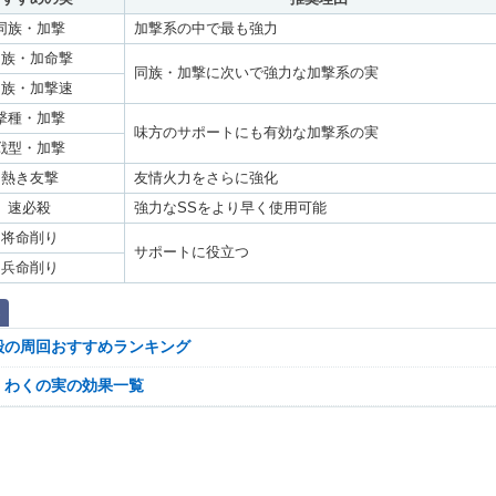
同族・加撃
加撃系の中で最も強力
同族・加命撃
同族・加撃に次いで強力な加撃系の実
同族・加撃速
撃種・加撃
味方のサポートにも有効な加撃系の実
戦型・加撃
熱き友撃
友情火力をさらに強化
速必殺
強力なSSをより早く使用可能
将命削り
サポートに役立つ
兵命削り
殿の周回おすすめランキング
くわくの実の効果一覧