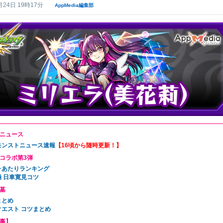
月24日 19時17分
AppMedia編集部
ニュース
6モンストニュース速報
【16頃から随時更新！】
コラボ第3弾
ャあたりランキング
極 日車寛見コツ
墓
まとめ
クエスト コツまとめ
事】