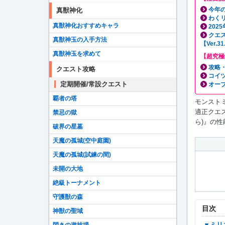
今年の
真獣神化
わく
真獣神化おすすめキャラ
202
クエ
真獣神玉の入手方法
【Ver.
真獣神玉を求めて
【超究極
攻略
クエスト攻略
コイ
定期開催/常設クエスト
オー
覇者の塔
モンスト
適正クエ
禁忌の獄
ら)』の
破界の星墓
天魔の孤城(空中庭園)
天魔の孤城(試練の間)
未開の大地
絶級トーナメント
守護獣の森
目次
神獣の聖域
▼ミ