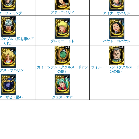
ファ・ユイリィ
オ・フレミング
アイナ・サハリン
ズナブル（私を導いて
グレミー・トト
ハヤト・コバヤシ
くれ）
カイ・シデン（ククルス・ドアン
ウォルド・レン（ククルス・ド
アス・サハリン
の島）
ンの島）
–
マ・ザビ（星4）
クェス・エア