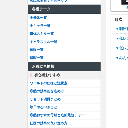
制圧攻撃おすすめキャラ
各種データ
全機体一覧
目次
全キャラ一覧
▼制
機体スキル一覧
▼低
キャラスキル一覧
▼低
施設一覧
▼み
母艦一覧
お役立ち情報
初心者おすすめ
ワールドの仕様と注意点
序盤の効率的な進め方
リセット項目まとめ
毎日やるべきこと
序盤おすすめ母船と造船最短チャート
任務の効率の良い進め方