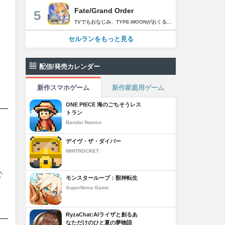
Fate/Grand Order
5
TVでもおなじみ、TYPE-MOONがおくるFateのRPG！ スマホでも本格的なRPGが楽しめる。 文字数にして500万字超という、圧倒的なボリュームを堪能できるストーリー！ 本編以外にもキャラクターごとにストーリーを用意し、Fateファンも今回はじめてFateの世界を体験される方も十分満足いただける内容となっています。 【あらすじ】 西暦2015年。 地球の未来を観測するカルデアは、2017年以降の人類史が崩壊している事実を確認した。 昨日まで確かに存在していた2115年までの“約束された未来”は、何の前触れもなく突如として消え去ったのだ。 なぜ。どうして。だれが。どうやって。 西暦2004年 日本 ある地方都市。 ここに今まではなかった、「観測できない領域」が現れたと。 カルデアはこれを人類絶滅の原因と仮定し、いまだ実験段階だった第六の実験を決行する事となった。 それは過去への時間旅行。 人間を霊子化させて過去に送りこみ、事象に介入する事で時空の特異点を解明、あるいは破壊する禁断の儀式。 その名を人理守護指令、グランドオーダー。 人類を守るために人類史に立ち向かう、運命と戦うものたちの総称である。 【ゲーム概要】 スマホに最適化された簡単操作のコマンドオーダーバトル！ プレイヤーはマスターとなって英霊たちを操り敵を倒し謎を解明していく。 好みの英霊で戦うか、強い英霊で戦うかバトルスタイルはプレイヤーしだい。 ◆豪華声優陣が続々参加 青木志貴、茜屋日海夏、赤羽根健治、明坂聡美、浅川悠、朝日奈丸佳、阿澄佳奈、阿部彬名、阿部敦、阿部里果、雨宮天、新井里美、井口裕香、井澤詩織、石川界人、石川由依、石谷春貴、伊瀬茉莉也、市ノ瀬加那、伊藤彩沙、伊藤かな恵、伊東健人、伊藤静、伊藤美紀、稲田徹、井上和彦、井上喜久子、井上麻里奈、伊丸岡篤、石見舞菜香、上坂すみれ、植田佳奈、上田麗奈、内田真礼、内田雄馬、内山昂輝、梅原裕一郎、江川央生、江口拓也、江越彬紀、遠藤綾、大久保瑠美、大空直美、大塚明夫、大塚芳忠、大原さやか、大和田仁美、岡本信彦、置鮎龍太郎、小倉唯、小澤亜李、小野賢章、小野大輔、小野友樹、小見川千明、かかずゆみ、柿原徹也、加隈亜衣、笠間淳、加瀬康之、門脇舞以、金元寿子、神尾晋一郎、茅野愛衣、川澄綾子、河西健吾、川野剛稔、神奈延年、鬼頭明里、木村珠莉、木村良平、桐本拓哉、釘宮理恵、久野美咲、黒木ほの香、黒田崇矢、桑原由気、KENN、高野麻里佳、古賀葵、小清水亜美、後藤邑子、小西克幸、小林千晃、小林ゆう、小林裕介、小原好美、小松未可子、子安武人、小山力也、近藤玲奈、斎賀みつき、西前忠久、斉藤壮馬、斎藤千和、坂本真綾、佐倉綾音、櫻井孝宏、佐藤聡美、佐藤利奈、沢城みゆき、下屋則子、島﨑信長、嶋村侑、庄司宇芽香、白石晴香、新垣樽助、真堂圭、末柄里恵、杉田智和、杉山紀彰、鈴木達央、鈴木崚汰、鈴代紗弓、鈴村健一、諏訪彩花、諏訪部順一、関俊彦、関智一、瀬戸麻沙美、芹澤優、仙台エリ、千本木彩花、園崎未恵、大地葉、高乃麗、高野直子、高橋花林、高橋李依、高山みなみ、武内駿輔、竹内良太、武田華、田中敦子、田中美海、田中理恵、谷山紀章、種﨑敦美、種田梨沙、田丸篤志、田村睦心、田村ゆかり、丹下桜、千葉繁、千葉翔也、津田健次郎、紡木吏佐、鶴岡聡、寺崎裕香、寺島拓篤、東山奈央、土岐隼一、飛田展男、戸松遥、豊永利行、鳥海浩輔、中井和哉、中田譲治、長縄まりあ、仲村美沙希、中村悠一、名塚佳織、生天目仁美、浪川大輔、能登麻美子、野中藍、乃村健次、土師孝也、長谷川育美、花江夏樹、花澤香菜、花守ゆみり、早見沙織、原由実、春野杏、潘めぐみ、日岡なつみ、日笠陽子、日野聡、平川大輔、ファイルーズあい、福圓美里、福西勝也、福山潤、藤井隼、藤沼建人、ブリドカットセーラ恵美、古川慎、保志総一朗、星野貴紀、堀内賢雄、堀江由衣、本多真梨子、本多陽子、本渡楓、前野智昭、M・A・O、増田俊樹、Machico、松風雅也、真殿光昭、マフィア梶田、三上哲、三木眞一郎、水樹奈々、水島大宙、水橋かおり、緑川光、水瀬いのり、南央美、峯田茉優、宮野真守、宮本充、村瀬歩、森川智之、森田了介、森永千才、森なな子、諸星すみれ、安井邦彦、山路和弘、山下大輝、山下七海、山寺宏一、山根綺、山野井仁、山村響、悠木碧、ゆかな、遊佐浩二、吉野裕行、佳村はるか、米澤円、若林直美、和氣あず未、和多田美咲（50音順） ◆全体構成・メインシナリオ・シナリオ・総監督 奈須きのこ ◆リードキャラクターデザイナー 武内崇 ◆アートディレクション TYPE-MOON ◆メインシナリオ・シナリオ執筆 東出祐一郎、桜井光 水瀬葉月、星空めてお ◆ゲストライター amphibian、虚淵玄（ニトロプラス）、acpi、ＯＫＳＧ（TYPE-MOON）、経験値、小太刀右京、三田誠、たけのこ星人、橘公司、田中天（株式会社フラッグノーツ）、成田良悟、鋼屋ジン、ひろやまひろし、円居挽、茗荷屋甚六、矢野俊策（株式会社フラッグノーツ）、リヨ（50音順） ◆キャラクターデザイン I-IV、蒼月タカオ（TYPE-MOON）、AKIRA、Azusa、東冬、荒野、Anmi、池澤真、石田あきら、いみぎむる、兔ろうと、羽海野チカ、大森葵、岡崎武士、okojo、およ、加藤いつわ、カワグチタケシ、きばどりリュー、桐原小鳥、ギンカ、倉花千夏、黒星紅白、小梅けいと、近衛乙嗣、小松崎類、こやまひろかず（TYPE-MOON）、西藤浩樹（LASENGLE）、saitom、坂本みねぢ、佐々木少年、サテー、色素、縞うどん（TYPE-MOON）、島田フミカネ、しまどりる、sime、下越（TYPE-MOON）、シャカＰ（LASENGLE）、白浜鴎、しらび、白峰、真じろう、STAR影法師、曽我誠、タイキ、高橋慶太郎、高山箕犀、竹、武中英雄、武梨えり、たけのこ星人、TAKOLEGS、田島昭宇、タスクオーナ、danciao、中央東口、CHOCO、悌太、Dd、天空すふぃあ、DANGERDROP、toi8、トリダモノ、中原、なまにくATK、西出ケンゴロー、nipi、ネコタワワ、NOCO、pako、林けゐ、原田たけひと、春野友矢、ばん！、Bすけ、左、ヒライユキオ、平野稜二、広江礼威、ひろやまひろし、PFALZ、ぶくろて、huke、BLACK（TYPE-MOON）、古海鐘一、BUNBUN、hou、ホトソウカ、本庄雷太、前田浩孝、マシマサキ、また、松竜、Mika Pikazo、緑川美帆、三輪士郎、村山竜大、めろん22、望月けい、元村人、森井しづき、森山大輔、山中虎鉄、YOCO_N（LASENGLE）、余湖裕輝、米山舞、La-na、lack、リヨ、Ryota-H、輪くすさが、redjuice、ReDrop、ろび～な、ワダアルコ、渡れい（50音順） このアプリケーションには、（株）ＣＲＩ・ミドルウェアの「CRIWARE（TM）」が使用されています。
セルランをもっと見る
配信/発売カレンダー
新作スマホゲーム
新作家庭用ゲーム
ONE PIECE 海のごちそうレス
トラン
Bandai Namco
デイヴ・ザ・ダイバー
MINTROCKET
で
モンスターループ：獣神転生
SuperNova Game
RyzaChat:AIライザと創るあ
なただけのひと夏の夢物語