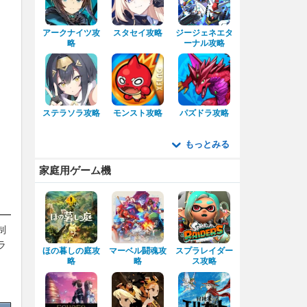
アークナイツ攻
スタセイ攻略
ジージェネエタ
略
ーナル攻略
ステラソラ攻略
モンスト攻略
パズドラ攻略
もっとみる
家庭用ゲーム機
制
ラ
ほの暮しの庭攻
マーベル闘魂攻
スプラレイダー
略
略
ス攻略