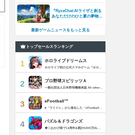
『RyzaChat:AIライザと創る
あなただけのひと夏の夢物
語』レビュー。会話を中心に
自由な冒険を進めていくシス
最新ゲームニュースをもっと見る
テムはこれまでにない新鮮な
体験が楽しめる【先行プレイ
レポート】
トップセールスランキング
ホロライブドリームス
1
ホロライブ初の公式スマホゲーム『ホロライブドリームス(ホロドリ)』がリズム&RPGとして登場！ リズムゲームを中心に、テーマパークの発展やミニゲームなど多彩なコンテンツを収録！ 総勢50名以上のホロライブメンバーが登場し、初期収録楽曲はなんと150曲以上！ ホロライブのファンも、初めての方も幅広く楽しめる作品で、遊び方はあなた次第！ ▼本格リズムゲーム▼ 公式MVやライブ映像を背景に、本格リズムゲームが楽しめる！ 自分だけのオリジナル譜面を作って公開できる「クリエイト譜面」機能を搭載！ ・超高難度のやり込み譜面 ・タレントへの愛を詰め込んだ譜面 ・みんなで楽しめるネタ譜面 などなど、世界中のプレイヤーがつくった譜面で遊んで、楽しさ無限大！ リズムゲームが苦手な方でもオート機能で安心して遊べる！ タレント育成/編成でスコアアップを目指そう！ ▼初期収録楽曲は150曲以上▼ ホロライブ楽曲から人気カバー楽曲まで幅広く収録！ 最新ヒットから定番曲までラインナップ！ 【ホロライブ楽曲】 ・ビビデバ ・Shiny Smily Story ・BLUE CLAPPER ほか 【カバー楽曲】 ・勇者 ・メギツネ ・わたしの一番かわいいところ ほか ▼ゲームの舞台はテーマパーク▼ 舞台は、世界のどこかに浮かぶ無人島。 ホロライブメンバーと力を合わせ、夢のテーマパークを発展させていく。 リズムゲームやミニゲームをプレイしてクエストを進行しパークを発展させよう！ ホロメンクエストをプレイすることで、操作タレントが増えていく！ 推しホロメンを解放して、夢のテーマパークを作り上げよう！ ホロライブらしさあふれる施設も多数登場！ このゲームだけのオリジナルストーリーも展開！ 夢のテーマパーク完成を目指そう！ ▼1人でもみんなでも楽しめるミニゲーム▼ ひとりでも、みんなでも楽しめる多彩なミニゲームを収録！ マルチプレイ搭載で、協力や対戦で盛り上がろう！ 難しいアクションが苦手な方でも楽しめるシンプル操作のミニゲームも収録！ 短時間で遊べるカジュアルなものから、繰り返し挑戦したくなるやり込み系まで幅広くラインナップ！ プレイして報酬を獲得し、育成やパーク発展をさらに加速させよう！ ▼公式サイト：https://www.hololive-dreams.com ▼利用規約：https://www.hololive-dreams.com/terms ▼プライバシーポリシー：https://qualiarts.jp/privacy ▼Ⓒ COVER / Ⓒ QualiArts, Inc. +++++++++++++++++++++++++++++++++++++++++++++++++++++++++++ このアプリケーションには、株式会社Live2Dの「Live2D」が使用されています。
プロ野球スピリッツＡ
2
一般社団法人日本野球機構承認 All other copyrights or trademarks are the property of their respective owners and are used under license. --------------------------------------------- リアルプロ野球ゲームの決定版がついに登場！ 最高の映像クオリティでプロ野球の臨場感を再現 鍛え上げた最強のチームで日本一を目指そう！ --------------------------------------------- ◇重要なお知らせ◇ ・本アプリはオンラインゲームです。通信可能な環境でお楽しみ下さい。 ・チュートリアル終了時に約650MBのダウンロードが必要です。 ・動作環境 対応OS：iOS 15.0以降、iPadOS 15.0以降 対応端末：iPhone 6s/6s Plus以降、iPad（第5世代）以降、iPad Air 2以降、iPad mini 4以降、iPod touch（第7世代）以降、iPad Pro シリーズ ※動作環境を満たす端末でも、端末の性能や仕様、端末固有のアプリ使用状況などにより、正常に動作しない場合があります。 --------------------------------------------- 【プロ野球スピリッツAとは？】 ◇リアルなプロ野球表現 プロ野球選手が実写と本人そっくりのリアルな3Dモデルで登場！ 試合を熱く盛り上げる実況・解説や観客席からの応援でプロ野球の臨場感をそのまま再現！ ◇3Dアクション野球 迫力の3Dアクション野球では、選手の特徴が結果に大きく影響。本格派投手、技巧派投手、巧打者、強打者・・・選手それぞれの持ち味を活かしながら、自らの力でチームを勝利に導こう！ アクションが苦手な方のために、「ゾーン打ち」や「おまかせ配球」といった簡単操作も搭載。 ◇実在のプロ野球選手が登場!! 実際のプロ野球のペナント成績に基づいた選手たちが登場！ ＜セ・リーグ＞ 阪神タイガース 横浜DeNAベイスターズ 読売ジャイアンツ 中日ドラゴンズ 広島東洋カープ 東京ヤクルトスワローズ ＜パ・リーグ＞ 福岡ソフトバンクホークス 北海道日本ハムファイターズ オリックス・バファローズ 東北楽天ゴールデンイーグルス 埼玉西武ライオンズ 千葉ロッテマリーンズ --------------------------------------------- ■ Vロード ■ セ・パ12球団と対戦。試合は自動で進み、ピンチ・チャンスの場面では出番が発生。試合を決定付ける活躍をして勝ち星を積み重ねて、日本一の座を目指そう！ ■ リーグ ■ 獲得・強化した選手を組み合わせた最強オーダーで、全国のライバルと競う対戦モード。 毎週リーグが自動開催され、リーグランクの昇降格が決まります。 オーダーをより強化し、覇王リーグでの優勝を目指そう！ ■ 選手育成とオーダー ■ 選手は試合を通じてレベルアップ。特訓や特殊能力の習得で潜在能力を限界まで発揮させよう！ 選手の組み合わせによって発動するコンボは、試合展開を大きく左右することも！？ 最強の選手を揃えた最高のチームで頂点を目指そう！ ■ リアルタイム対戦 ■ 新機能！全国の猛者と戦う「ランク戦」と一緒にプロスピAを遊んでいる友達と対戦できる「ルーム戦」。 2つの楽しみ方でオンライン対戦を楽しむことができるぞ！ ■ プロ野球速報 ■ 野球ファン必見、厳選の野球速報がココに！ プロ野球ニュースや選手成績はもちろん、公式戦の試合速報や一球速報も配信！ --------------------------------------------- ◆ 基本無料で最高峰の野球ゲームを！ ◆ 選手は試合報酬などで獲得可能。試合のボーナスや、様々なイベントに参加することでより強力な選手スカウトのチャンスも。着実に戦力を強化していけば、無料でも強力な球団を作りあげることができるぞ。「プロスピA」アプリ上で野球速報もすべて無料でチェック可能！ ◆ 「プロスピA」はこんな方へおすすめ ◆ ・好きな野球選手だけを集めて理想の球団を作りたい。 ・家庭用ゲーム「プロ野球スピリッツ」が好きで、いつでもどこでも「プロスピ」を楽しみたい。 ・「プロスピ」シリーズを遊んだことはないが、リアルな野球ゲームをやってみたい。 ・アクション要素もあるスポーツゲームを楽しみたい。 ・無料で遊べてオンライン対戦もできる野球ゲームやスポーツゲームを探している。 ・無料でも長くやりこめる野球ゲームやスポーツゲームを探している。 ・選手を自分好みに育成できる野球ゲームやスポーツゲームを探している。 ・「実況パワフルプロ野球」「プロ野球ドリームナイン」をプレイしたことがある。 ・ゲームを楽しみながら、最新の野球速報もチェックしたい。 ・野球速報や野球中継は常にチェックしている。 ・スポーツ選手や監督になる夢をスポーツゲームで叶えたい。 ・自分だけのオリジナルチームを、好きなプロ野球球団の選手を集めて作りたい。 ・好きなプロ野球球団の選手をプロスピで再現して遊びたい。 ・プロ野球球団好きの仲間と一緒に遊びたい。 ・子供の頃、プロ野球球団に入りたかった。 ・趣味は好きなプロ野球球団の試合を観戦することだ。 --------------------------------------------- ◆『応援曲利用権』について 【価格と更新間隔】 ・価格：月額480円（税込） ・更新間隔：1ヶ月毎 【サービス内容】 以下の機能が利用可能になります。 ・ダウンロード応援曲 ・応援曲作成 ・応援曲割当て ・試合中に割当てた応援曲が流れる 【無料期間について】 ・利用開始から7日間は無料でお試しいただけます。 ・無料期間が終了する24時間以上前までにサブスクリプションを解約しなかった場合、自動的に有料のサブスクリプションが開始します。 ・無料期間中に手動で無料期間なし版への切り替えを行った場合、残りの無料期間は失われます。 【自動更新の詳細】 ・次回更新日の24時間以上前までにサブスクリプションを解約しなかった場合、自動的に利用期間が更新されます。 ・自動更新が行なわれると、更新日から24時間以内に領収書が届きます。 【次回更新日の確認とサブスクリプションの解約方法】 次回更新日の確認やサブスクリプションの解約手続きは、以下のページで行うことができます。 1. App Storeアプリを開く 2.「Today」タブを開き、右上のユーザーアイコンをタップする 3.「アカウント」画面のユーザー名とメールアドレスが表示されている部分をタップする 4. サインインする 5.「アカウント設定」画面の「サブスクリプション」をタップする ※ご購入いただく前に、必ず『応援曲利用権』販売ページの注意事項と利用規約をご確認ください。 ---------------------------------------------
eFootball™
3
■「ウイイレ」から進化した「eFootball™」 人気サッカーゲーム「ウイニングイレブン」が「eFootball™」とタイトルを変え、大きく進化して生まれ変わりました。「eFootball™」で新しいサッカーゲームを体感しましょう！ ■はじめての方でも安心 ダウンロード後は、実践を交えたステップアップ方式のチュートリアルで直感的に基本操作を覚えることができます！さらに、チュートリアルを全てクリアすると、リオネル メッシがもらえます！！ また、試合の面白さや爽快感を楽しんでいただくためにスマートアシストを実装。 複雑な操作をしなくても、華麗なドリブルやパスで相手をかわして強烈なシュートでゴールを奪うことができます！ 【基本的な遊び方】 ■好きなチームで始めよう 欧州、米州、アジアなど世界各国のクラブやナショナルチームなどお気に入りのチームでスタートできます！ ■選手を獲得しましょう チームを作成したら、選手を獲得しましょう。現役のスーパースターや、歴史に残るレジェンドたちが、あなたのクラブでの活躍を待っています！ ・スペシャル選手リスト 現実の試合で大活躍した選手や、注目リーグの選手、レジェンドなどの特別な選手を獲得できます。 ・スタンダード選手リスト 好きな選手を獲得できます。条件を設定して絞り込むことができます。 ・監督リスト さまざまな戦術や得意な育成タイプを持った監督を獲得できます。 ■試合を楽しもう 獲得した選手でチームを編成したら、いよいよ試合に挑戦！ AIを相手に腕を磨いたり、オンライン対戦でランキングを競ったり、楽しみ方はあなた次第です。 ・対AI戦で腕を磨く 注目リーグのチームやナショナルチームを相手に戦うイベントなど、サッカーシーズンに合わせたさまざまなテーマのイベントが開催されています。 また、10段階にレベル分けされたDivision制の「eFootball™ リーグ」で楽しみながらレベルアップしていくことも可能です！ ・対人戦で実力を試す Division制の全ユーザーとランキングを競う「eFootball™ リーグ」や、毎週開催される様々なイベントで、オンラインでのリアルタイム対戦を楽しむことができます。あなたのドリームチームで、最高峰のDivision 1を目指しましょう！ ・友達と最大3vs3の対戦を楽しむ フレンドマッチ機能を使って、友達と対戦することができます。育て上げたチームの強さを友達に見せつけましょう！ また、最大3vs3の協力対戦も可能。友達とオンラインで集まって対戦を楽しみましょう！ ■選手を育てる 獲得した選手は、選手種別によっては成長させることができます。 試合に出場させたり、ゲーム内アイテムを使用したりして、選手のレベルを上げる事で入手できる「タレントポイント」で、能力パラメータを上昇させましょう。 より自分好みの選手にしたい場合は、手動でポイントを割り振りましょう。 ポイントの割り振りに迷った場合は、[おまかせ]で設定することもできます。 自分だけのお気に入りの選手に育て上げましょう！ 【もっと楽しむ】 ■Live Updateを毎週配信 選手の移籍や、現実の試合での活躍が反映される「Live Update」を搭載。 毎週配信される「Live Update」を参考に、スカッドを編成し試合に挑みましょう。 ■スタジアムをカスタマイズ 試合中のスタジアムに反映されるコレオ・オブジェクトなどのスタジアムパーツをカスタマイズできます。 思い通りのスタジアムにアレンジして、ゲーム体験を彩りましょう！ ※居住国・地域が以下のお客様には、eFootball™ コインによるルートボックス施策をご提供しておりません。 ベルギー、ブラジル(18歳未満) 【最新情報について】 本商品は、新機能やモードの追加、ゲームプレイ・イベントのアップデートを継続的に行っていきます。 最新情報は「eFootball™」公式サイトをご確認ください。 【ダウンロードについて】 本アプリをダウンロードするためには、ストレージに約3.3GBの空き容量が必要となります。 あらかじめ3.3GB以上の容量を空けてからダウンロードを行っていただけますようお願いします。 ダウンロード時はWi-Fi環境で接続することを推奨いたします。 ※アップデートにつきましても同様となります。 【通信環境について】 本アプリはオンラインゲームです。通信可能な環境でお楽しみください。
パズル＆ドラゴンズ
4
◆◇おかげ様で14周年&累計6300万DLを突破!◇◆ パズルRPGの定番『パズル＆ドラゴンズ』に、「協力プレイダンジョン」が登場！友達と協力していろんなダンジョンにチャレンジしてみよう！ ------------------------ ◆パズドラ ゲーム紹介◆ ------------------------ パズルで大冒険! 「パズル＆ドラゴンズ」はモンスターと一緒にパズルの力で冒険するゲームです。 世界中のダンジョンを踏破して、伝説のドラゴンを見つけ出そう! 「パズル＆ドラゴンズ」のダウンロードは無料! 一部有料コンテンツもご利用いただけますが、 最後まで無料でお楽しみいただくことが可能です。 ▼基本ルールは簡単パズル! 同じ色のドロップを、縦か横に3つそろえて消すパズルゲームです。 ドロップをうまく動かして、同時消しや爽快コンボを狙おう! ▼モンスターとの戦い! ドロップを消すと、味方のモンスターが敵を攻撃! 敵にやられる前にコンボで大ダメージを狙ってやっつけよう! ▼ゲットしたモンスターでチームを組もう! ダンジョンで拾った卵を持ち帰ると、新たなモンスターが誕生! 好きなモンスターを組み合わせて、あなただけのオリジナルチームを作ろう! モンスターはダンジョン以外にガチャでもゲットできるよ! ▼モンスター育成 モンスター同士を合成することで、モンスターがパワーアップ! 特定の条件で進化できるモンスターや、パワーアップで究極進化するモンスター も・・・! ▼友達と一緒にあそぼう!! パズドラのゲーム内で知り合ったフレンド同士で、モンスターをレンタルできるよ! 友達のモンスターと一緒にいろんなダンジョンを冒険しよう! ▼協力プレイダンジョン！ 友達との協力プレイでパズドラがもっと楽しく！一定以上のランクになると、2人で協力しながらダンジョンに挑む「協力プレイダンジョン」が遊べるよ！ ■■【価格】■■ アプリ本体：無料 ※一部有料アイテムがございます。 ■■【パズドラパスについて】■■ ▼価格 月額980円（税込）※1週間の無料トライアル実施中！ ▼期間 1ヶ月間（利用開始日から起算）/月額自動更新 ▼特典 ・毎日特別な専用ダンジョン配信！ クリアすると魔法石やゴッドフェスガチャなどの報酬ゲット！ ・編成できるチームが 5個 増加！ ・ダンジョンクリア時のランク経験値が 5％ 増加！ （協力プレイのダンジョンは対象外） ・降臨モンスターや進化素材がいつでも獲得できる！ 専用ダンジョンで好きなモンスターをゲット！ ・バッジ「コスト∞」に「操作時間3秒延長」追加！ ▼自動更新の詳細 ・パズドラパスは、自動更新の月額有料(サブスクリプション型)サービスです。 解約をしない限り、自動的に毎月料金が発生します。 ・無料トライアルはパズドラパス初回購入のお客様のみとなります。 ・有効期間終了の24時間以上前までに解約しないと自動更新され、月額料金が発生します。 ・自動更新された際の決済は、パズドラパス有効期間の終了日の24時間以内に行われます。 ▼決済について ・パズドラパスの決済は、ご利用のiTunesアカウントに請求されます。 ・パズドラパスの登録・管理・解約はApp Storeのアカウント設定から行うことができます。 [App Store]アプリ画面右上[人のアイコン]の アカウントをタップ >サブスクリプション-［有効欄］ >［パズル&ドラゴンズ］-［パズドラパス］ >［登録をキャンセル］をタップして解約 ※ご利用のOSのバージョンによって 上記が表示されない場合には、 以下手順からご確認ください。 [App Store]アプリ[おすすめ]タブの最下部から [Apple ID]をタップ L 画面右上[人のアイコン] - [Apple ID]をタップ >［Apple IDを表示］-［登録］ >［パズル&ドラゴンズ］-［パズドラパス］ >［登録をキャンセル］をタップして解約 ※iTunes からも同様の確認や自動更新の解除・設定を行うことができます。 ご利用前に「アプリケーション使用許諾契約」に表示されている利用規約を必ずご確認ください。 お客様がダウンロードボタンをクリックされ、本アプリケーションをダウンロードされた場合には、利用規約に同意したものとみなされます。 アプリケーション公式サイト「https://pad.gungho.jp/」 本アプリの利用規約は、（TOP＞その他＞利用規約/プライバシー・ポリシーページ＞利用規約ページ） https://mobile.gungho.jp/reg/rules/terms.html の「利用規約」をご参照下さい。 本アプリのプライバシー・ポリシーは、（TOP＞その他＞利用規約/プライバシー・ポリシー＞プライバシー・ポリシーページ） https://mobile.gungho.jp/reg/pad/privacy/index.html の「プライバシーポリシー」をご参照下さい。