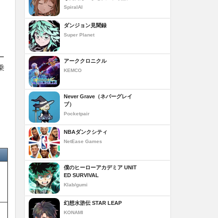
SpiralAI
ダンジョン見聞録
Super Planet
ー
アーククロニクル
乗
KEMCO
Never Grave（ネバーグレイ
ブ）
Pocketpair
NBAダンクシティ
NetEase Games
僕のヒーローアカデミア UNIT
ED SURVIVAL
Klab/gumi
幻想水滸伝 STAR LEAP
KONAMI