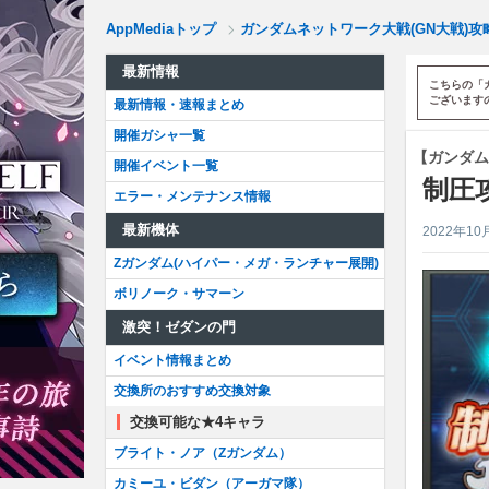
AppMediaトップ
ガンダムネットワーク大戦(GN大戦)攻略w
最新情報
こちらの「
ございます
最新情報・速報まとめ
開催ガシャ一覧
【ガンダム
開催イベント一覧
制圧
エラー・メンテナンス情報
最新機体
2022年10
Zガンダム(ハイパー・メガ・ランチャー展開)
ボリノーク・サマーン
激突！ゼダンの門
イベント情報まとめ
交換所のおすすめ交換対象
交換可能な★4キャラ
ブライト・ノア（Zガンダム）
カミーユ・ビダン（アーガマ隊）