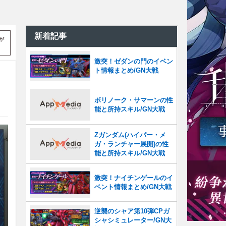
新着記事
が
激突！ゼダンの門のイベン
ト情報まとめ/GN大戦
ボリノーク・サマーンの性
能と所持スキル/GN大戦
Zガンダム(ハイパー・メ
ガ・ランチャー展開)の性
能と所持スキル/GN大戦
激突！ナイチンゲールのイ
ベント情報まとめ/GN大戦
逆襲のシャア第10弾CPガ
シャシミュレーター/GN大