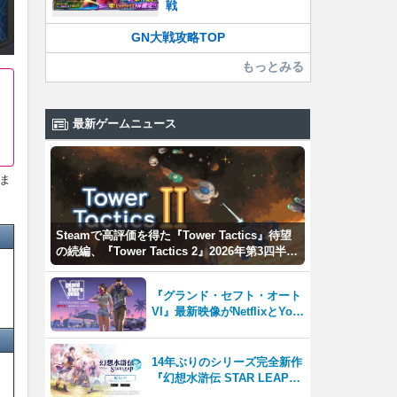
戦
GN大戦攻略TOP
もっとみる
最新ゲームニュース
ま
Steamで高評価を得た『Tower Tactics』待望
の続編、『Tower Tactics 2』2026年第3四半期
に早期アクセス開始
『グランド・セフト・オート
VI』最新映像がNetflixとYou
Tubeに8月27日登場！
14年ぶりのシリーズ完全新作
『幻想水滸伝 STAR LEAP』
が本日から配信開始！