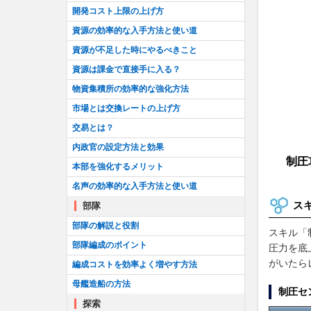
開発コスト上限の上げ方
資源の効率的な入手方法と使い道
資源が不足した時にやるべきこと
資源は課金で直接手に入る？
物資集積所の効率的な強化方法
市場とは交換レートの上げ方
交易とは？
内政官の設定方法と効果
制圧
本部を強化するメリット
名声の効率的な入手方法と使い道
ス
部隊
部隊の解説と役割
スキル「
部隊編成のポイント
圧力を底
がいたら
編成コストを効率よく増やす方法
母艦造船の方法
制圧セ
探索