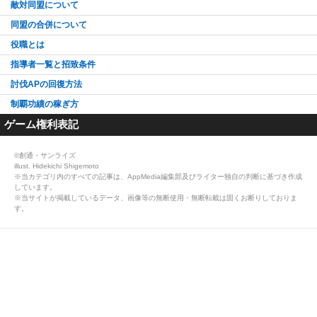
敵対同盟について
同盟の合併について
役職とは
指導者一覧と招致条件
討伐APの回復方法
制覇功績の稼ぎ方
ゲーム権利表記
©創通・サンライズ
illust. Hidekichi Shigemoto
※当カテゴリ内のすべての記事は、AppMedia編集部及びライター独自の判断に基づき作成
しています。
※当サイトが掲載しているデータ、画像等の無断使用・無断転載は固くお断りしておりま
す。