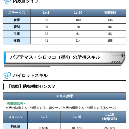
内政官タイプ
ステータス
Lv.1
Lv.10
覚醒値5
参謀
36
100
136
管制
25
70
95
生産
22
61
83
技術
41
114
155
パプテマス・シロッコ（星4）の所持スキル
パイロットスキル
【始動】防御機動センスⅣ
スキル効果
<戦闘開始時>
自機の防御力をn %増加する。(8ターン)自機の機動力をn %増加する(8ターン)。
Lv.15
スキルLv
Lv.1
Lv.10
(覚醒値5)
補正値
5.56%
18.09%
25.05%