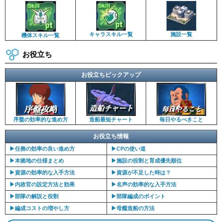
キャラスキル一覧
施設一覧
機体スキル一覧
お役立ち
お役立ちピックアップ
序盤の効率的な進め方
造船最短チャート
毎日やるべきこと
お役立ち情報
▶︎任務の効率の良い進め方
▶︎CPの使い道
▶︎本拠地の仕様まとめ
▶︎施設の役割と育成優先順位
▶︎資源の効率的な入手方法
▶︎資源が不足した時は？
▶︎内政官の設定方法と効果
▶︎名声の効率的な入手方法
▶︎部隊の解説と役割
▶︎部隊編成のポイント
▶︎編成コストの増やし方
▶︎母艦造船の方法