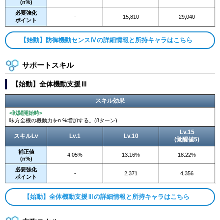
(n%)
必要強化
-
15,810
29,040
ポイント
【始動】防御機動センスⅣの詳細情報と所持キャラはこちら
サポートスキル
【始動】全体機動支援Ⅲ
スキル効果
<戦闘開始時>
味方全機の機動力をn %増加する。(8ターン)
Lv.15
スキルLv
Lv.1
Lv.10
(覚醒値5)
補正値
4.05%
13.16%
18.22%
(n%)
必要強化
-
2,371
4,356
ポイント
【始動】全体機動支援Ⅲの詳細情報と所持キャラはこちら