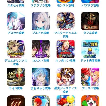
スタセイ攻略
ステラソラ攻略
モンスト攻略
パズドラ攻略
プロセカ攻略
ブルアカ攻略
マスターデュエル
ダフネ攻略
攻略
デュエルリンクス
ロススト攻略
キン肉マン攻略
ドット勇者攻略
攻略
ライD攻略
まおりゅう攻略
星矢ジャスティス
フェスバ攻略
攻略