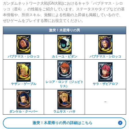
ガンダムネットワーク大戦(GN大戦)におけるキャラ「パプテマス・シロ
ッコ（星4）」の性能をご紹介しています。ステータスやタイプなどの基
本情報や、所持スキル、覚醒による性能の上昇値も掲載しているので、
ぜひゲームをプレイする際にお役立てください。
激突！木星帰りの男
パプテマス・シロッコ
カミーユ・ビダン
パプテマス・シロッコ
レコア・ロンド（ジュピト
ヤザン・ゲーブル
サラ・ザビアロフ
リス）
–
ダンケル・クーパー
ラムサス・ハサ
激突！木星帰りの男の詳細はこちら