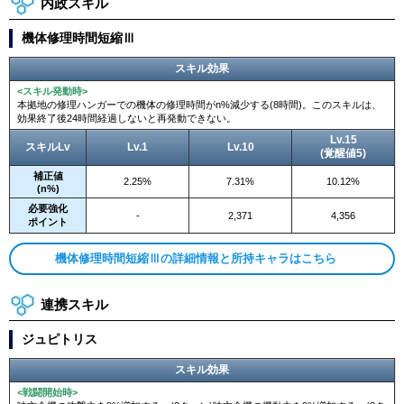
内政スキル
機体修理時間短縮Ⅲ
スキル効果
<スキル発動時>
本拠地の修理ハンガーでの機体の修理時間がn%減少する(8時間)。このスキルは、
効果終了後24時間経過しないと再発動できない。
Lv.15
スキルLv
Lv.1
Lv.10
(覚醒値5)
補正値
2.25%
7.31%
10.12%
(n%)
必要強化
-
2,371
4,356
ポイント
機体修理時間短縮Ⅲの詳細情報と所持キャラはこちら
連携スキル
ジュピトリス
スキル効果
<戦闘開始時>