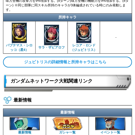
味方全機の攻撃力を9%増加する。(8ターン)味方全機の機動力を9%増加する。(8タ
ーン) ※同じ部隊に同スキル所持のキャラが3体編成されている時にのみ発動しま
す。
所持キャラ
-
パプテマス・シロ
レコア・ロンド
サラ・ザビアロフ
ッコ（星4）
（ジュピトリス）
ジュピトリスの詳細情報と所持キャラはこちら
ガンダムネットワーク大戦関連リンク
最新情報
最新情報
最新情報
ガシャ一覧
イベント一覧