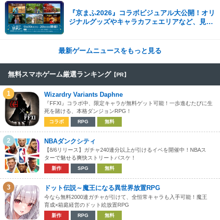
『京まふ2026』コラボビジュアル大公開！オリ
ジナルグッズやキャラカフェエリアなど、見ど
ころ満載！！
最新ゲームニュースをもっと見る
無料スマホゲーム厳選ランキング
【PR】
1
Wizardry Variants Daphne
『FFXI』コラボ中、限定キャラが無料ゲット可能！一歩進むたびに生
死を賭ける、本格ダンジョンRPG！
コラボ
RPG
無料
2
NBAダンクシティ
【8/6リリース】ガチャ240連分以上が引けるイベを開催中！NBAス
ターで魅せる爽快ストリートバスケ！
新作
SPG
無料
3
ドット伝説～魔王になる異世界放置RPG
今なら無料2000連ガチャが引けて、全恒常キャラも入手可能！魔王
育成×箱庭経営のドット絵放置RPG
新作
RPG
無料