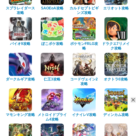
スプラレイダース
SAOEoA攻略
カルドセプトビギ
エリオット攻略
攻略
ンズ攻略
バイオ9攻略
ぽこポケ攻略
ポケモンFRLG攻
ドラクエ7リメイ
略
ク攻略
ダークルギア攻略
仁王3攻略
コードヴェイン2
オクトラ0攻略
攻略
マモンキング攻略
メトロイドプライ
イナイレV攻略
ディンカム攻略
ム4攻略