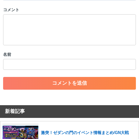
コメント
以下の書き込みを禁止とし、場合によってはコメント削除や書き込み制
限を行う可能性がございます。 あらかじめご了承ください。
・公序良俗に反する投稿
・スパムなど、記事内容と関係のない投稿
・誰かになりすます行為
・個人情報の投稿や、他者のプライバシーを侵害する投稿
名前
・一度削除された投稿を再び投稿すること
・外部サイトへの誘導や宣伝
・アカウントの売買など金銭が絡む内容の投稿
・各ゲームのネタバレを含む内容の投稿
・その他、管理者が不適切と判断した投稿
コメントの削除につきましては下記フォームより申請をいた
だけますでしょうか。
新着記事
コメントの削除を申請する
※投稿内容を確認後、順次対応さ
せていただきます。ご了承ください。
※一度削除したコメントは復元ができませんのでご注意くだ
さい。
激突！ゼダンの門のイベント情報まとめ/GN大戦