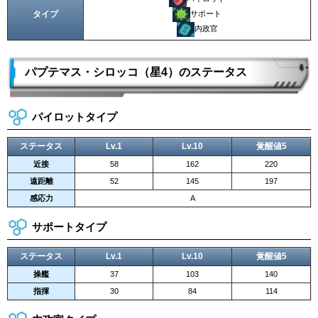
タイプ
サポート
内政官
パプテマス・シロッコ（星4）のステータス
パイロットタイプ
ステータス
Lv.1
Lv.10
覚醒値5
近接
58
162
220
遠距離
52
145
197
感応力
A
サポートタイプ
ステータス
Lv.1
Lv.10
覚醒値5
操艦
37
103
140
指揮
30
84
114