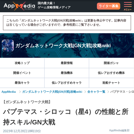
国内最大級！
ライター募集
ゲーム攻略情報メディア
こちらの「ガンダムネットワーク大戦(GN大戦)攻略wiki」は更新を停止中です。記事内容
は古くなっている場合がございますので、参考程度にご覧下さいませ。
ガンダムネットワーク大戦(GN大戦)攻略wiki
攻略トップ
最新情報
開催ガシャ
開催イベント
最強機体
低レアおすすめ機体
最強キャラ
低レアおすすめキャラ
造船チャート
AppMedia
ガンダムネットワーク大戦(GN大戦)攻略wiki
全キャラ一覧
パプテマス・シロ
【ガンダムネットワーク大戦】
パプテマス・シロッコ（星4）の性能と所
持スキル/GN大戦
AppMedia編集部
2023年12月28日18時19分