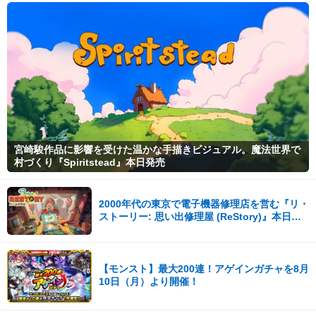
宮崎駿作品に影響を受けた温かな手描きビジュアル。魔法世界で
村づくり『Spiritstead』本日発売
2000年代の東京で電子機器修理店を営む『リ・
ストーリー: 思い出修理屋 (ReStory)』本日
Steamで配信開始
【モンスト】最大200連！アゲインガチャを8月
10日（月）より開催！