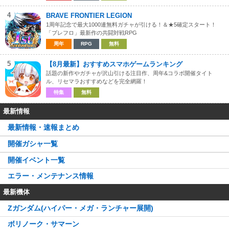
4
BRAVE FRONTIER LEGION
1周年記念で最大1000連無料ガチャが引ける！＆★5確定スタート！
「ブレフロ」最新作の共闘対戦RPG
周年
RPG
無料
5
【8月最新】おすすめスマホゲームランキング
話題の新作やガチャが沢山引ける注目作、周年&コラボ開催タイト
ル、リセマラおすすめなどを完全網羅！
特集
無料
最新情報
最新情報・速報まとめ
開催ガシャ一覧
開催イベント一覧
エラー・メンテナンス情報
最新機体
Zガンダム(ハイパー・メガ・ランチャー展開)
ボリノーク・サマーン