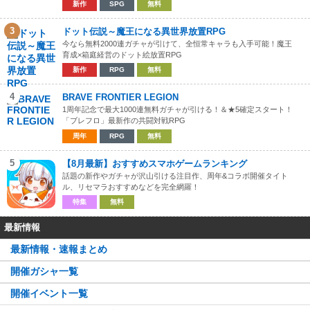
新作
SPG
無料
3
ドット伝説～魔王になる異世界放置RPG
今なら無料2000連ガチャが引けて、全恒常キャラも入手可能！魔王
育成×箱庭経営のドット絵放置RPG
新作
RPG
無料
4
BRAVE FRONTIER LEGION
1周年記念で最大1000連無料ガチャが引ける！＆★5確定スタート！
「ブレフロ」最新作の共闘対戦RPG
周年
RPG
無料
5
【8月最新】おすすめスマホゲームランキング
話題の新作やガチャが沢山引ける注目作、周年&コラボ開催タイト
ル、リセマラおすすめなどを完全網羅！
特集
無料
最新情報
最新情報・速報まとめ
開催ガシャ一覧
開催イベント一覧