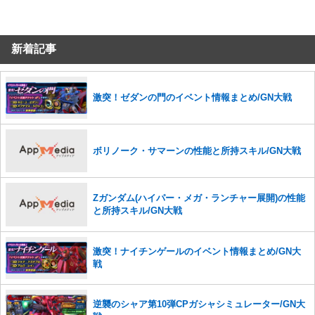
コメントの削除につきましては下記フォームより申請をいた
だけますでしょうか。
新着記事
コメントの削除を申請する
※投稿内容を確認後、順次対応さ
せていただきます。ご了承ください。
※一度削除したコメントは復元ができませんのでご注意くだ
さい。
激突！ゼダンの門のイベント情報まとめ/GN大戦
また、過度な利用規約の違反や、弊社に損害の及ぶ内容の書き込みがあ
った場合は、法的措置をとらせていただく場合もございますので、あら
かじめご理解くださいませ。
ボリノーク・サマーンの性能と所持スキル/GN大戦
Zガンダム(ハイパー・メガ・ランチャー展開)の性能
と所持スキル/GN大戦
激突！ナイチンゲールのイベント情報まとめ/GN大
戦
逆襲のシャア第10弾CPガシャシミュレーター/GN大