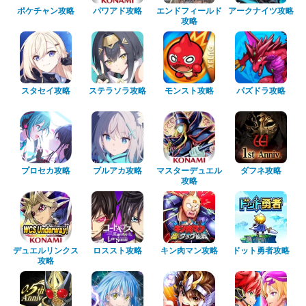
ポケチャン攻略
パワアド攻略
エンドフィールド
アークナイツ攻略
攻略
スタセイ攻略
ステラソラ攻略
モンスト攻略
パズドラ攻略
プロセカ攻略
ブルアカ攻略
マスターデュエル
ダフネ攻略
攻略
デュエルリンクス
ロススト攻略
キン肉マン攻略
ドット勇者攻略
攻略