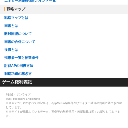
エネミー別獲得強化ポイント一覧
戦略マップ
戦略マップとは
同盟とは
敵対同盟について
同盟の合併について
役職とは
指導者一覧と招致条件
討伐APの回復方法
制覇功績の稼ぎ方
ゲーム権利表記
©創通・サンライズ
illust. Hidekichi Shigemoto
※当カテゴリ内のすべての記事は、AppMedia編集部及びライター独自の判断に基づき作成
しています。
※当サイトが掲載しているデータ、画像等の無断使用・無断転載は固くお断りしておりま
す。