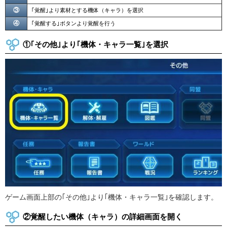
③
｢覚醒｣より素材とする機体（キャラ）を選択
④
｢覚醒する｣ボタンより覚醒を行う
①｢その他｣より｢機体・キャラ一覧｣を選択
ゲーム画面上部の｢その他｣より｢機体・キャラ一覧｣を確認します。
②覚醒したい機体（キャラ）の詳細画面を開く