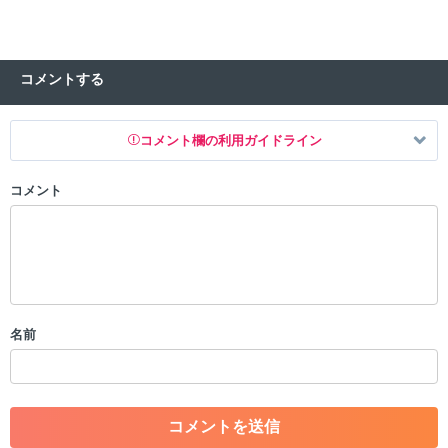
コメントする
コメント欄の利用ガイドライン
コメント
以下の書き込みを禁止とし、場合によってはコメント削除や書き込み制
限を行う可能性がございます。 あらかじめご了承ください。
・公序良俗に反する投稿
・スパムなど、記事内容と関係のない投稿
・誰かになりすます行為
・個人情報の投稿や、他者のプライバシーを侵害する投稿
名前
・一度削除された投稿を再び投稿すること
・外部サイトへの誘導や宣伝
・アカウントの売買など金銭が絡む内容の投稿
・各ゲームのネタバレを含む内容の投稿
・その他、管理者が不適切と判断した投稿