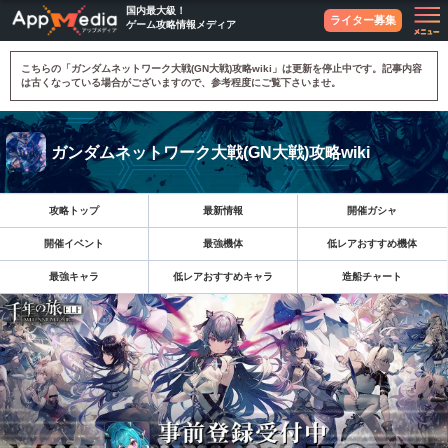
国内最大級！
ライター募集
ゲーム攻略情報メディア
こちらの「ガンダムネットワーク大戦(GN大戦)攻略wiki」は更新を停止中です。記事内容
は古くなっている場合がございますので、参考程度にご覧下さいませ。
ガンダムネットワーク大戦(GN大戦)攻略wiki
攻略トップ
最新情報
開催ガシャ
開催イベント
最強機体
低レアおすすめ機体
最強キャラ
低レアおすすめキャラ
造船チャート