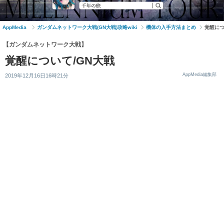
AppMedia
ガンダムネットワーク大戦(GN大戦)攻略wiki
機体の入手方法まとめ
覚醒に
【ガンダムネットワーク大戦】
覚醒について/GN大戦
AppMedia編集部
2019年12月16日16時21分