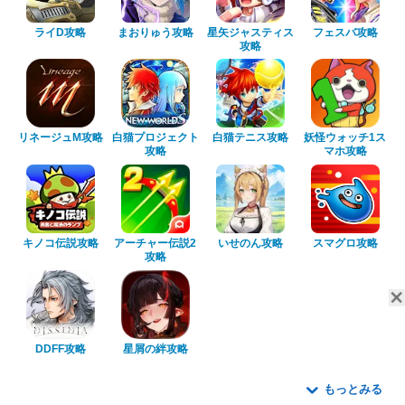
ライD攻略
まおりゅう攻略
星矢ジャスティス
フェスバ攻略
攻略
リネージュM攻略
白猫プロジェクト
白猫テニス攻略
妖怪ウォッチ1ス
攻略
マホ攻略
キノコ伝説攻略
アーチャー伝説2
いせのん攻略
スマグロ攻略
攻略
DDFF攻略
星屑の絆攻略
もっとみる