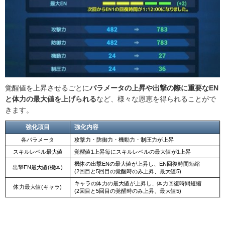
覚醒値を上昇させるごとに
パラメータの上昇や出撃の際に重要なEN
と体力の最大値を上げられる
など、様々な恩恵を得られることがで
きます。
強化項目
強化内容
各パラメータ
攻撃力・防御力・機動力・制圧力が上昇
スキルレベル最大値
覚醒値1上昇毎にスキルレベルの最大値が1上昇
機体の出撃ENの最大値が上昇し、EN回復時間短縮
出撃EN最大値(機体)
(2回目と5回目の覚醒時のみ上昇、最大値5)
キャラの体力の最大値が上昇し、体力回復時間短縮
体力最大値(キャラ)
(2回目と5回目の覚醒時のみ上昇、最大値5)