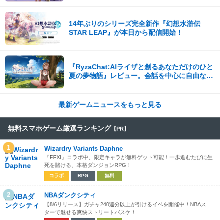
14年ぶりのシリーズ完全新作『幻想水滸伝
STAR LEAP』が本日から配信開始！
『RyzaChat:AIライザと創るあなただけのひと
夏の夢物語』レビュー。会話を中心に自由な冒
険を進めていくシステムはこれまでにない新鮮
な体験が楽しめる【先行プレイレポート】
最新ゲームニュースをもっと見る
無料スマホゲーム厳選ランキング
【PR】
1
Wizardry Variants Daphne
『FFXI』コラボ中、限定キャラが無料ゲット可能！一歩進むたびに生
死を賭ける、本格ダンジョンRPG！
コラボ
RPG
無料
2
NBAダンクシティ
【8/6リリース】ガチャ240連分以上が引けるイベを開催中！NBAス
ターで魅せる爽快ストリートバスケ！