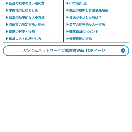
▶︎任務の効率の良い進め方
▶︎CPの使い道
▶︎本拠地の仕様まとめ
▶︎施設の役割と育成優先順位
▶︎資源の効率的な入手方法
▶︎資源が不足した時は？
▶︎内政官の設定方法と効果
▶︎名声の効率的な入手方法
▶︎部隊の解説と役割
▶︎部隊編成のポイント
▶︎編成コストの増やし方
▶︎母艦造船の方法
ガンダムネットワーク大戦攻略Wiki TOPページ