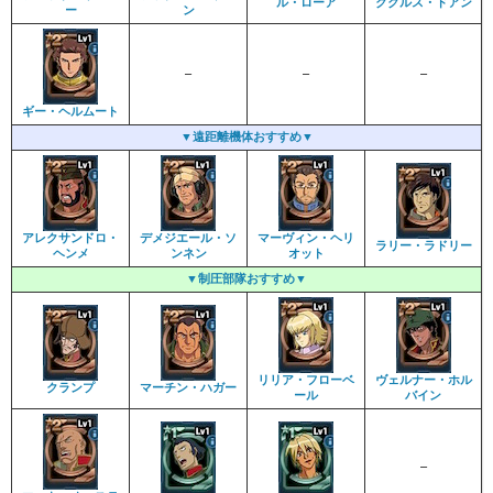
ル・ローア
ククルス・ドアン
ー
ン
–
–
–
ギー・ヘルムート
▼遠距離機体おすすめ▼
アレクサンドロ・
デメジエール・ソ
マーヴィン・ヘリ
ラリー・ラドリー
ヘンメ
ンネン
オット
▼制圧部隊おすすめ▼
リリア・フローベ
ヴェルナー・ホル
クランプ
マーチン・ハガー
ール
バイン
–