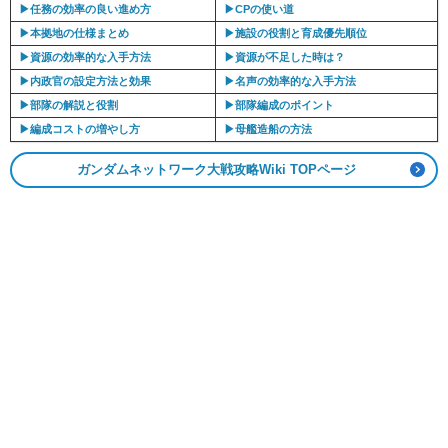
▶︎任務の効率の良い進め方
▶︎CPの使い道
▶︎本拠地の仕様まとめ
▶︎施設の役割と育成優先順位
▶︎資源の効率的な入手方法
▶︎資源が不足した時は？
▶︎内政官の設定方法と効果
▶︎名声の効率的な入手方法
▶︎部隊の解説と役割
▶︎部隊編成のポイント
▶︎編成コストの増やし方
▶︎母艦造船の方法
ガンダムネットワーク大戦攻略Wiki TOPページ