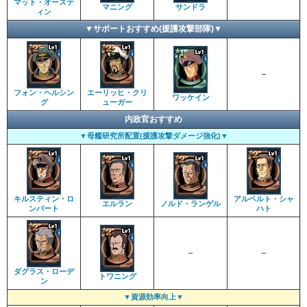
マット・オーステ
マニング
サンドラ
ィン
▼サポートおすすめ(援護攻撃部隊)▼
–
フォン・ヘルシン
エーリッヒ・クリ
ワッケイン
グ
ューガー
内政官おすすめ
▼母艦研究所配置(援護攻撃ダメージ強化)▼
キルスティン・ロ
アルベルト・シャ
エルラン
ノルド・ランゲル
ンバート
ハト
–
–
ダグラス・ローデ
トワニング
ン
▼資源効率向上▼