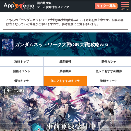
国内最大級！
ライター募集
ゲーム攻略情報メディア
こちらの「ガンダムネットワーク大戦(GN大戦)攻略wiki」は更新を停止中です。記事内容
は古くなっている場合がございますので、参考程度にご覧下さいませ。
ガンダムネットワーク大戦(GN大戦)攻略wiki
攻略トップ
最新情報
開催ガシャ
開催イベント
最強機体
低レアおすすめ機体
最強キャラ
低レアおすすめキャラ
造船チャート