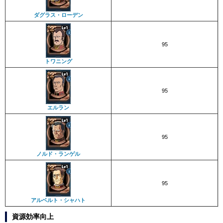
ダグラス・ローデン
95
トワニング
95
エルラン
95
ノルド・ランゲル
95
アルベルト・シャハト
資源効率向上