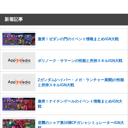
コメントの削除につきましては下記フォームより申請をいた
だけますでしょうか。
新着記事
コメントの削除を申請する
※投稿内容を確認後、順次対応さ
せていただきます。ご了承ください。
※一度削除したコメントは復元ができませんのでご注意くだ
さい。
激突！ゼダンの門のイベント情報まとめ/GN大戦
また、過度な利用規約の違反や、弊社に損害の及ぶ内容の書き込みがあ
った場合は、法的措置をとらせていただく場合もございますので、あら
かじめご理解くださいませ。
ボリノーク・サマーンの性能と所持スキル/GN大戦
Zガンダム(ハイパー・メガ・ランチャー展開)の性能
と所持スキル/GN大戦
激突！ナイチンゲールのイベント情報まとめ/GN大
戦
逆襲のシャア第10弾CPガシャシミュレーター/GN大
戦