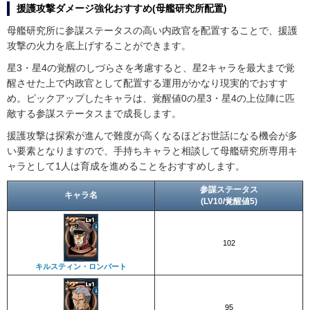
援護攻撃ダメージ強化おすすめ(母艦研究所配置)
母艦研究所に参謀ステータスの高い内政官を配置することで、援護
攻撃の火力を底上げすることができます。
星3・星4の覚醒のしづらさを考慮すると、星2キャラを最大まで覚
醒させた上で内政官として配置する運用がかなり現実的でおすす
め。ピックアップしたキャラは、覚醒値0の星3・星4の上位陣に匹
敵する参謀ステータスまで成長します。
援護攻撃は探索が進んで難度が高くなるほどお世話になる機会が多
い要素となりますので、手持ちキャラと相談して母艦研究所専用キ
ャラとして1人は育成を進めることをおすすめします。
参謀ステータス
キャラ名
(LV10/覚醒値5)
102
キルスティン・ロンバート
95