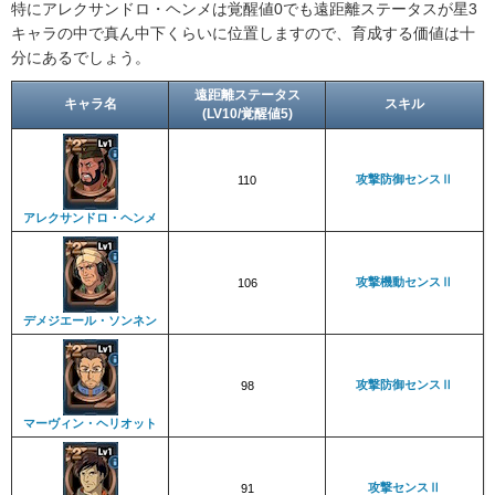
特にアレクサンドロ・ヘンメは覚醒値0でも遠距離ステータスが星3
キャラの中で真ん中下くらいに位置しますので、育成する価値は十
分にあるでしょう。
遠距離ステータス
キャラ名
スキル
(LV10/覚醒値5)
攻撃防御センスⅡ
110
アレクサンドロ・ヘンメ
攻撃機動センスⅡ
106
デメジエール・ソンネン
攻撃防御センスⅡ
98
マーヴィン・ヘリオット
攻撃センスⅡ
91