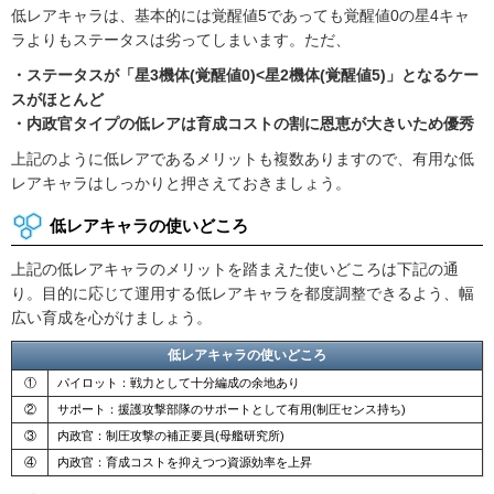
低レアキャラは、基本的には覚醒値5であっても覚醒値0の星4キャ
ラよりもステータスは劣ってしまいます。ただ、
・ステータスが「星3機体(覚醒値0)<星2機体(覚醒値5)」となるケー
スがほとんど
・内政官タイプの低レアは育成コストの割に恩恵が大きいため優秀
上記のように低レアであるメリットも複数ありますので、有用な低
レアキャラはしっかりと押さえておきましょう。
低レアキャラの使いどころ
上記の低レアキャラのメリットを踏まえた使いどころは下記の通
り。目的に応じて運用する低レアキャラを都度調整できるよう、幅
広い育成を心がけましょう。
低レアキャラの使いどころ
①
パイロット：戦力として十分編成の余地あり
②
サポート：援護攻撃部隊のサポートとして有用(制圧センス持ち)
③
内政官：制圧攻撃の補正要員(母艦研究所)
④
内政官：育成コストを抑えつつ資源効率を上昇