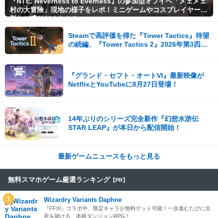
『NTE: Neverness to Everness』の参加型オフイベ「メェメェ
村の大冒険」現地の様子をレポ！ミニゲームやコスプレイヤー撮
影など盛りだくさん！
Steamで高評価を得た『Tower Tactics』待望
の続編、『Tower Tactics 2』2026年第3四半
期に早期アクセス開始
『グランド・セフト・オートVI』最新映像が
NetflixとYouTubeに8月27日登場！
14年ぶりのシリーズ完全新作『幻想水滸伝
STAR LEAP』が本日から配信開始！
最新ゲームニュースをもっと見る
無料スマホゲーム厳選ランキング
【PR】
1
Wizardry Variants Daphne
『FFXI』コラボ中、限定キャラが無料ゲット可能！一歩進むたびに生
死を賭ける、本格ダンジョンRPG！