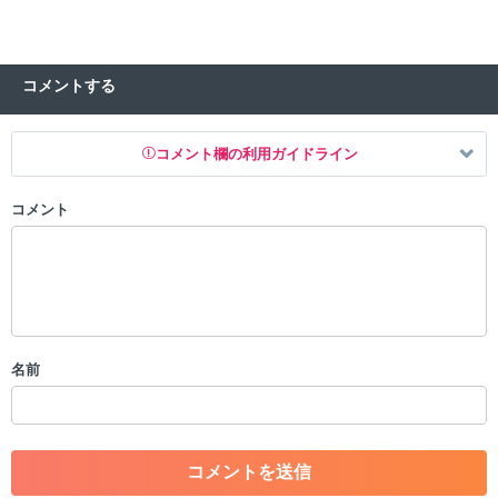
コメントする
コメント欄の利用ガイドライン
コメント
以下の書き込みを禁止とし、場合によってはコメント削除や書き込み制
限を行う可能性がございます。 あらかじめご了承ください。
・公序良俗に反する投稿
・スパムなど、記事内容と関係のない投稿
・誰かになりすます行為
・個人情報の投稿や、他者のプライバシーを侵害する投稿
名前
・一度削除された投稿を再び投稿すること
・外部サイトへの誘導や宣伝
・アカウントの売買など金銭が絡む内容の投稿
・各ゲームのネタバレを含む内容の投稿
・その他、管理者が不適切と判断した投稿