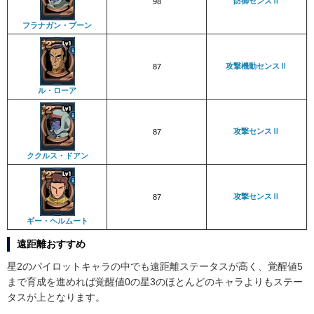
防御センスⅡ
98
フラナガン・ブーン
攻撃機動センスⅡ
87
ル・ローア
攻撃センスⅡ
87
ククルス・ドアン
攻撃センスⅡ
87
ギー・ヘルムート
遠距離おすすめ
星2のパイロットキャラの中でも遠距離ステータスが高く、覚醒値5
まで育成を進めれば覚醒値0の星3のほとんどのキャラよりもステー
タスが上となります。