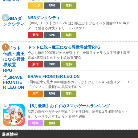
コラボ
RPG
無料
2
NBAダンクシティ
【8/6リリース】ガチャ240連分以上が引けるイベを開催中！NBAス
ターで魅せる爽快ストリートバスケ！
新作
SPG
無料
3
ドット伝説～魔王になる異世界放置RPG
今なら無料2000連ガチャが引けて、全恒常キャラも入手可能！魔王
育成×箱庭経営のドット絵放置RPG
新作
RPG
無料
4
BRAVE FRONTIER LEGION
1周年記念で最大1000連無料ガチャが引ける！＆★5確定スタート！
「ブレフロ」最新作の共闘対戦RPG
周年
RPG
無料
5
【8月最新】おすすめスマホゲームランキング
話題の新作やガチャが沢山引ける注目作、周年&コラボ開催タイト
ル、リセマラおすすめなどを完全網羅！
特集
無料
最新情報