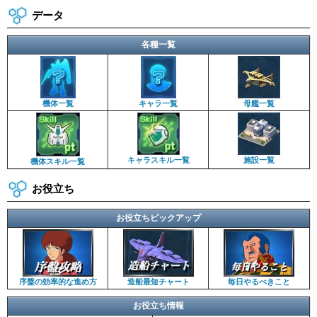
データ
各種一覧
機体一覧
キャラ一覧
母艦一覧
キャラスキル一覧
施設一覧
機体スキル一覧
お役立ち
お役立ちピックアップ
序盤の効率的な進め方
造船最短チャート
毎日やるべきこと
お役立ち情報