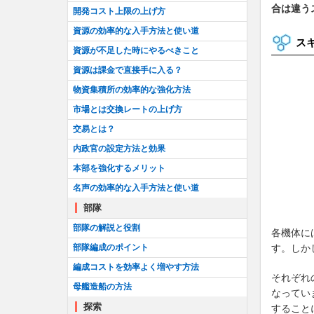
合は違う
開発コスト上限の上げ方
資源の効率的な入手方法と使い道
ス
資源が不足した時にやるべきこと
資源は課金で直接手に入る？
物資集積所の効率的な強化方法
市場とは交換レートの上げ方
交易とは？
内政官の設定方法と効果
本部を強化するメリット
名声の効率的な入手方法と使い道
部隊
部隊の解説と役割
各機体に
部隊編成のポイント
す。しか
編成コストを効率よく増やす方法
それぞれ
母艦造船の方法
なってい
探索
すること