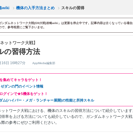
iki
機体の入手方法まとめ
スキルの習得
ガンダムネットワーク大戦(GN大戦)攻略wiki」は更新を停止中です。記事内容は古くなっている場合
ので、参考程度にご覧下さいませ。
ネットワーク大戦】
ルの習得方法
月16日 16時27分
AppMedia編集部
を集めてキャラをゲット！
！ゼダンの門のイベント情報
ログインで★5機体をゲット！
ダム(ハイパー・メガ・ランチャー展開)の性能と所持スキル
ネットワーク大戦における、機体のスキルの習得方法について紹介しています
習得率を上げる方法についても紹介しているので、ガンダムネットワーク大戦
る際の参考にぜひご利用ください。