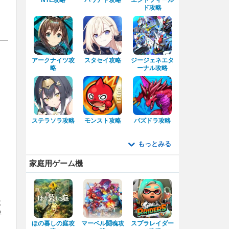
NTE攻略
パワアド攻略
エンドフィール
ド攻略
アークナイツ攻
スタセイ攻略
ジージェネエタ
略
ーナル攻略
ステラソラ攻略
モンスト攻略
パズドラ攻略
もっとみる
家庭用ゲーム機
に
得
ほの暮しの庭攻
マーベル闘魂攻
スプラレイダー