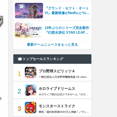
四半期に早期アクセス開始
『グランド・セフト・オート
VI』最新映像がNetflixとYou
Tubeに8月27日登場！
14年ぶりのシリーズ完全新作
『幻想水滸伝 STAR LEAP』
が本日から配信開始！
最新ゲームニュースをもっと見る
トップセールスランキング
プロ野球スピリッツＡ
1
一般社団法人日本野球機構承認 All other copyrights or trademarks are the property of their respective owners and are used under license. --------------------------------------------- リアルプロ野球ゲームの決定版がついに登場！ 最高の映像クオリティでプロ野球の臨場感を再現 鍛え上げた最強のチームで日本一を目指そう！ --------------------------------------------- ◇重要なお知らせ◇ ・本アプリはオンラインゲームです。通信可能な環境でお楽しみ下さい。 ・チュートリアル終了時に約650MBのダウンロードが必要です。 ・動作環境 対応OS：iOS 15.0以降、iPadOS 15.0以降 対応端末：iPhone 6s/6s Plus以降、iPad（第5世代）以降、iPad Air 2以降、iPad mini 4以降、iPod touch（第7世代）以降、iPad Pro シリーズ ※動作環境を満たす端末でも、端末の性能や仕様、端末固有のアプリ使用状況などにより、正常に動作しない場合があります。 --------------------------------------------- 【プロ野球スピリッツAとは？】 ◇リアルなプロ野球表現 プロ野球選手が実写と本人そっくりのリアルな3Dモデルで登場！ 試合を熱く盛り上げる実況・解説や観客席からの応援でプロ野球の臨場感をそのまま再現！ ◇3Dアクション野球 迫力の3Dアクション野球では、選手の特徴が結果に大きく影響。本格派投手、技巧派投手、巧打者、強打者・・・選手それぞれの持ち味を活かしながら、自らの力でチームを勝利に導こう！ アクションが苦手な方のために、「ゾーン打ち」や「おまかせ配球」といった簡単操作も搭載。 ◇実在のプロ野球選手が登場!! 実際のプロ野球のペナント成績に基づいた選手たちが登場！ ＜セ・リーグ＞ 阪神タイガース 横浜DeNAベイスターズ 読売ジャイアンツ 中日ドラゴンズ 広島東洋カープ 東京ヤクルトスワローズ ＜パ・リーグ＞ 福岡ソフトバンクホークス 北海道日本ハムファイターズ オリックス・バファローズ 東北楽天ゴールデンイーグルス 埼玉西武ライオンズ 千葉ロッテマリーンズ --------------------------------------------- ■ Vロード ■ セ・パ12球団と対戦。試合は自動で進み、ピンチ・チャンスの場面では出番が発生。試合を決定付ける活躍をして勝ち星を積み重ねて、日本一の座を目指そう！ ■ リーグ ■ 獲得・強化した選手を組み合わせた最強オーダーで、全国のライバルと競う対戦モード。 毎週リーグが自動開催され、リーグランクの昇降格が決まります。 オーダーをより強化し、覇王リーグでの優勝を目指そう！ ■ 選手育成とオーダー ■ 選手は試合を通じてレベルアップ。特訓や特殊能力の習得で潜在能力を限界まで発揮させよう！ 選手の組み合わせによって発動するコンボは、試合展開を大きく左右することも！？ 最強の選手を揃えた最高のチームで頂点を目指そう！ ■ リアルタイム対戦 ■ 新機能！全国の猛者と戦う「ランク戦」と一緒にプロスピAを遊んでいる友達と対戦できる「ルーム戦」。 2つの楽しみ方でオンライン対戦を楽しむことができるぞ！ ■ プロ野球速報 ■ 野球ファン必見、厳選の野球速報がココに！ プロ野球ニュースや選手成績はもちろん、公式戦の試合速報や一球速報も配信！ --------------------------------------------- ◆ 基本無料で最高峰の野球ゲームを！ ◆ 選手は試合報酬などで獲得可能。試合のボーナスや、様々なイベントに参加することでより強力な選手スカウトのチャンスも。着実に戦力を強化していけば、無料でも強力な球団を作りあげることができるぞ。「プロスピA」アプリ上で野球速報もすべて無料でチェック可能！ ◆ 「プロスピA」はこんな方へおすすめ ◆ ・好きな野球選手だけを集めて理想の球団を作りたい。 ・家庭用ゲーム「プロ野球スピリッツ」が好きで、いつでもどこでも「プロスピ」を楽しみたい。 ・「プロスピ」シリーズを遊んだことはないが、リアルな野球ゲームをやってみたい。 ・アクション要素もあるスポーツゲームを楽しみたい。 ・無料で遊べてオンライン対戦もできる野球ゲームやスポーツゲームを探している。 ・無料でも長くやりこめる野球ゲームやスポーツゲームを探している。 ・選手を自分好みに育成できる野球ゲームやスポーツゲームを探している。 ・「実況パワフルプロ野球」「プロ野球ドリームナイン」をプレイしたことがある。 ・ゲームを楽しみながら、最新の野球速報もチェックしたい。 ・野球速報や野球中継は常にチェックしている。 ・スポーツ選手や監督になる夢をスポーツゲームで叶えたい。 ・自分だけのオリジナルチームを、好きなプロ野球球団の選手を集めて作りたい。 ・好きなプロ野球球団の選手をプロスピで再現して遊びたい。 ・プロ野球球団好きの仲間と一緒に遊びたい。 ・子供の頃、プロ野球球団に入りたかった。 ・趣味は好きなプロ野球球団の試合を観戦することだ。 --------------------------------------------- ◆『応援曲利用権』について 【価格と更新間隔】 ・価格：月額480円（税込） ・更新間隔：1ヶ月毎 【サービス内容】 以下の機能が利用可能になります。 ・ダウンロード応援曲 ・応援曲作成 ・応援曲割当て ・試合中に割当てた応援曲が流れる 【無料期間について】 ・利用開始から7日間は無料でお試しいただけます。 ・無料期間が終了する24時間以上前までにサブスクリプションを解約しなかった場合、自動的に有料のサブスクリプションが開始します。 ・無料期間中に手動で無料期間なし版への切り替えを行った場合、残りの無料期間は失われます。 【自動更新の詳細】 ・次回更新日の24時間以上前までにサブスクリプションを解約しなかった場合、自動的に利用期間が更新されます。 ・自動更新が行なわれると、更新日から24時間以内に領収書が届きます。 【次回更新日の確認とサブスクリプションの解約方法】 次回更新日の確認やサブスクリプションの解約手続きは、以下のページで行うことができます。 1. App Storeアプリを開く 2.「Today」タブを開き、右上のユーザーアイコンをタップする 3.「アカウント」画面のユーザー名とメールアドレスが表示されている部分をタップする 4. サインインする 5.「アカウント設定」画面の「サブスクリプション」をタップする ※ご購入いただく前に、必ず『応援曲利用権』販売ページの注意事項と利用規約をご確認ください。 ---------------------------------------------
ホロライブドリームス
2
ホロライブ初の公式スマホゲーム『ホロライブドリームス(ホロドリ)』がリズム&RPGとして登場！ リズムゲームを中心に、テーマパークの発展やミニゲームなど多彩なコンテンツを収録！ 総勢50名以上のホロライブメンバーが登場し、初期収録楽曲はなんと150曲以上！ ホロライブのファンも、初めての方も幅広く楽しめる作品で、遊び方はあなた次第！ ▼本格リズムゲーム▼ 公式MVやライブ映像を背景に、本格リズムゲームが楽しめる！ 自分だけのオリジナル譜面を作って公開できる「クリエイト譜面」機能を搭載！ ・超高難度のやり込み譜面 ・タレントへの愛を詰め込んだ譜面 ・みんなで楽しめるネタ譜面 などなど、世界中のプレイヤーがつくった譜面で遊んで、楽しさ無限大！ リズムゲームが苦手な方でもオート機能で安心して遊べる！ タレント育成/編成でスコアアップを目指そう！ ▼初期収録楽曲は150曲以上▼ ホロライブ楽曲から人気カバー楽曲まで幅広く収録！ 最新ヒットから定番曲までラインナップ！ 【ホロライブ楽曲】 ・ビビデバ ・Shiny Smily Story ・BLUE CLAPPER ほか 【カバー楽曲】 ・勇者 ・メギツネ ・わたしの一番かわいいところ ほか ▼ゲームの舞台はテーマパーク▼ 舞台は、世界のどこかに浮かぶ無人島。 ホロライブメンバーと力を合わせ、夢のテーマパークを発展させていく。 リズムゲームやミニゲームをプレイしてクエストを進行しパークを発展させよう！ ホロメンクエストをプレイすることで、操作タレントが増えていく！ 推しホロメンを解放して、夢のテーマパークを作り上げよう！ ホロライブらしさあふれる施設も多数登場！ このゲームだけのオリジナルストーリーも展開！ 夢のテーマパーク完成を目指そう！ ▼1人でもみんなでも楽しめるミニゲーム▼ ひとりでも、みんなでも楽しめる多彩なミニゲームを収録！ マルチプレイ搭載で、協力や対戦で盛り上がろう！ 難しいアクションが苦手な方でも楽しめるシンプル操作のミニゲームも収録！ 短時間で遊べるカジュアルなものから、繰り返し挑戦したくなるやり込み系まで幅広くラインナップ！ プレイして報酬を獲得し、育成やパーク発展をさらに加速させよう！ ▼公式サイト：https://www.hololive-dreams.com ▼利用規約：https://www.hololive-dreams.com/terms ▼プライバシーポリシー：https://qualiarts.jp/privacy ▼Ⓒ COVER / Ⓒ QualiArts, Inc. +++++++++++++++++++++++++++++++++++++++++++++++++++++++++++ このアプリケーションには、株式会社Live2Dの「Live2D」が使用されています。
キ
モンスターストライク
3
◆祝・国内利用者5000万人突破！／テレビCM絶賛放映中！◆ 最大4人同時に楽しめる「ひっぱりハンティングRPG！」 モンスターマスターになって様々な能力を持つモンスターをたくさん集めよう！ 1000種類を超える個性豊かなモンスターが君を待ってるぞ！ 【ゲーム紹介】 ▼ルールは簡単 モンスターを引っぱって敵に当てるだけ！ 味方モンスターに当てると、友情コンボが発動！ 一見攻撃力の弱いモンスターもコンボが発動すると、意外な力を発揮するかも!? ▼決めろストライクショット！ バトルのターンが経過すると必殺技「ストライクショット」が使えるぞ！ モンスターによって技は様々、君はすぐ使う派？ボスまで待つ派？ 使うタイミングが生死を分ける!? ▼集めて育てて強くなれ！ バトルやガチャでGetしたモンスターを合成して育てよう！ 強く進化させるにはモンスター以外に進化素材が必要になるぞ。 強いモンスターを育てて君だけの最強チームを作ろう！ ▼天空より舞い降りし、異界のモンスター！ ボスがステージの最後に出るとは限らないぞ！ どんな時も万全の態勢で戦いに挑むべし！ ▼友達と一緒に、強敵を倒そう！ 近くにいる友達と、最大4人まで同時プレイが可能！ なんと1人分のスタミナでクエストに挑めるぞ！ 1人では倒せない強敵も、みんなで力を合わせれば倒せるかも!? マルチプレイ専用のレアなクエストも盛りだくさん！ レアモンスターを倒してゲットしよう！ +++【価格】+++ アプリ本体：無料 ※一部有料アイテムがございます。 +++【必須環境】+++ iOS 15.0以降 ※必須環境を満たす端末以外でのサポート、補償等は致しかねますので何卒ご了承くださいませ。 ご利用前に「アプリケーション使用許諾契約」に 表示されている利用規約を必ずご確認の上ご利用ください。 +++【モンストパスポートについて】+++ ・価格と期間 月額480円（税込）/1ヶ月間（利用開始日から起算）/月額自動更新 ・特典 ▼1日1回スタミナ回復することができます。 ▼マルチプレイでホスト、ゲストも経験値が多く獲得できます。 ▼モンパス限定の称号やフレームが貰えます。 ▼3ヶ月継続するとレア6確定ガチャが引けます。 ・自動更新の詳細 モンパス有効期間の終了日の24時間以上前に自動更新を解除しない限り、有効期間が自動更新されます。 自動更新される際の課金については、モンパス有効期間終了日の24時間以内に行われます。 ・課金について Apple Accountに課金されます。 ・モンストパスポートの状況の確認方法と解約（自動更新の解除）方法 モンパス会員状況の確認と解約は下記ページから行うことができます。 [ App Store アプリ/おすすめページ最下部 > Apple Account/アカウントを表示 > 購読/管理 ] 次回の自動更新タイミングの確認や、自動更新の解除/設定をこの画面内で行うことができます。 プライバシーポリシー > https://www.monster-strike.com/privacy/ 利用規約 > https://www.monster-strike.com/legal/monpass.html