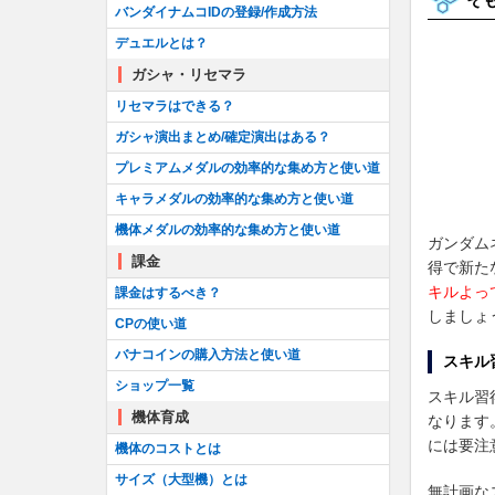
バンダイナムコIDの登録/作成方法
デュエルとは？
ガシャ・リセマラ
リセマラはできる？
ガシャ演出まとめ/確定演出はある？
プレミアムメダルの効率的な集め方と使い道
キャラメダルの効率的な集め方と使い道
機体メダルの効率的な集め方と使い道
ガンダム
課金
得で新た
キルよっ
課金はするべき？
しましょ
CPの使い道
バナコインの購入方法と使い道
スキル
ショップ一覧
スキル習
機体育成
なります
には要注
機体のコストとは
サイズ（大型機）とは
無計画な