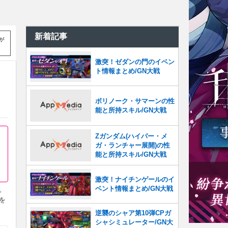
新着記事
が
激突！ゼダンの門のイベン
ト情報まとめ/GN大戦
ボリノーク・サマーンの性
能と所持スキル/GN大戦
Zガンダム(ハイパー・メ
ガ・ランチャー展開)の性
能と所持スキル/GN大戦
激突！ナイチンゲールのイ
ベント情報まとめ/GN大戦
。
を
逆襲のシャア第10弾CPガ
シャシミュレーター/GN大