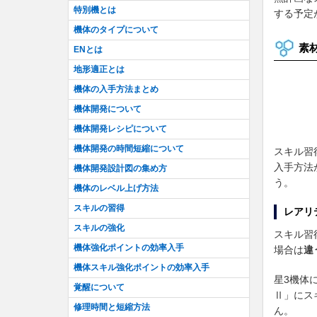
特別機とは
する予定
機体のタイプについて
素
ENとは
地形適正とは
機体の入手方法まとめ
機体開発について
機体開発レシピについて
機体開発の時間短縮について
スキル習
入手方法
機体開発設計図の集め方
う。
機体のレベル上げ方法
スキルの習得
レアリ
スキルの強化
スキル習
機体強化ポイントの効率入手
場合は
違
機体スキル強化ポイントの効率入手
星3機体
覚醒について
Ⅱ」にス
修理時間と短縮方法
ん。