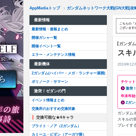
AppMediaトップ
ガンダムネットワーク大戦(GN大戦)攻略w
最新情報
こちらの「
ございます
最新情報・速報まとめ
開催ガシャ一覧
【ガンダム
開催イベント一覧
スキ
エラー・メンテナンス情報
最新機体
2019年12
Zガンダム(ハイパー・メガ・ランチャー展開)
ボリノーク・サマーン
チケット
激突
激突！ゼダンの門
年末年始
イベント情報まとめ
Zガン
交換所のおすすめ交換対象
ガンダム
交換可能な★4キャラ
スキルの
プレイす
ブライト・ノア（Zガンダム）
カミーユ・ビダン（アーガマ隊）