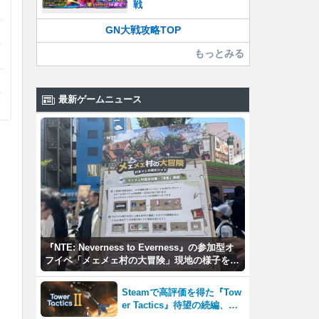
戦
GN大戦攻略TOP
もっとみる
最新ゲームニュース
『NTE: Neverness to Everness』の参加型オ
フイベ「メェメェ村の大冒険」現地の様子をレ
ポ！ミニゲームやコスプレイヤー撮影など盛り
だくさん！
Steamで高評価を得た『Tow
er Tactics』待望の続編、『T
ower Tactics 2』2026年第3