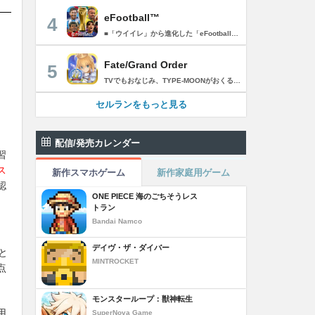
eFootball™
4
■「ウイイレ」から進化した「eFootball™」 人気サッカーゲーム「ウイニングイレブン」が「eFootball™」とタイトルを変え、大きく進化して生まれ変わりました。「eFootball™」で新しいサッカーゲームを体感しましょう！ ■はじめての方でも安心 ダウンロード後は、実践を交えたステップアップ方式のチュートリアルで直感的に基本操作を覚えることができます！さらに、チュートリアルを全てクリアすると、リオネル メッシがもらえます！！ また、試合の面白さや爽快感を楽しんでいただくためにスマートアシストを実装。 複雑な操作をしなくても、華麗なドリブルやパスで相手をかわして強烈なシュートでゴールを奪うことができます！ 【基本的な遊び方】 ■好きなチームで始めよう 欧州、米州、アジアなど世界各国のクラブやナショナルチームなどお気に入りのチームでスタートできます！ ■選手を獲得しましょう チームを作成したら、選手を獲得しましょう。現役のスーパースターや、歴史に残るレジェンドたちが、あなたのクラブでの活躍を待っています！ ・スペシャル選手リスト 現実の試合で大活躍した選手や、注目リーグの選手、レジェンドなどの特別な選手を獲得できます。 ・スタンダード選手リスト 好きな選手を獲得できます。条件を設定して絞り込むことができます。 ・監督リスト さまざまな戦術や得意な育成タイプを持った監督を獲得できます。 ■試合を楽しもう 獲得した選手でチームを編成したら、いよいよ試合に挑戦！ AIを相手に腕を磨いたり、オンライン対戦でランキングを競ったり、楽しみ方はあなた次第です。 ・対AI戦で腕を磨く 注目リーグのチームやナショナルチームを相手に戦うイベントなど、サッカーシーズンに合わせたさまざまなテーマのイベントが開催されています。 また、10段階にレベル分けされたDivision制の「eFootball™ リーグ」で楽しみながらレベルアップしていくことも可能です！ ・対人戦で実力を試す Division制の全ユーザーとランキングを競う「eFootball™ リーグ」や、毎週開催される様々なイベントで、オンラインでのリアルタイム対戦を楽しむことができます。あなたのドリームチームで、最高峰のDivision 1を目指しましょう！ ・友達と最大3vs3の対戦を楽しむ フレンドマッチ機能を使って、友達と対戦することができます。育て上げたチームの強さを友達に見せつけましょう！ また、最大3vs3の協力対戦も可能。友達とオンラインで集まって対戦を楽しみましょう！ ■選手を育てる 獲得した選手は、選手種別によっては成長させることができます。 試合に出場させたり、ゲーム内アイテムを使用したりして、選手のレベルを上げる事で入手できる「タレントポイント」で、能力パラメータを上昇させましょう。 より自分好みの選手にしたい場合は、手動でポイントを割り振りましょう。 ポイントの割り振りに迷った場合は、[おまかせ]で設定することもできます。 自分だけのお気に入りの選手に育て上げましょう！ 【もっと楽しむ】 ■Live Updateを毎週配信 選手の移籍や、現実の試合での活躍が反映される「Live Update」を搭載。 毎週配信される「Live Update」を参考に、スカッドを編成し試合に挑みましょう。 ■スタジアムをカスタマイズ 試合中のスタジアムに反映されるコレオ・オブジェクトなどのスタジアムパーツをカスタマイズできます。 思い通りのスタジアムにアレンジして、ゲーム体験を彩りましょう！ ※居住国・地域が以下のお客様には、eFootball™ コインによるルートボックス施策をご提供しておりません。 ベルギー、ブラジル(18歳未満) 【最新情報について】 本商品は、新機能やモードの追加、ゲームプレイ・イベントのアップデートを継続的に行っていきます。 最新情報は「eFootball™」公式サイトをご確認ください。 【ダウンロードについて】 本アプリをダウンロードするためには、ストレージに約3.3GBの空き容量が必要となります。 あらかじめ3.3GB以上の容量を空けてからダウンロードを行っていただけますようお願いします。 ダウンロード時はWi-Fi環境で接続することを推奨いたします。 ※アップデートにつきましても同様となります。 【通信環境について】 本アプリはオンラインゲームです。通信可能な環境でお楽しみください。
Fate/Grand Order
5
TVでもおなじみ、TYPE-MOONがおくるFateのRPG！ スマホでも本格的なRPGが楽しめる。 文字数にして500万字超という、圧倒的なボリュームを堪能できるストーリー！ 本編以外にもキャラクターごとにストーリーを用意し、Fateファンも今回はじめてFateの世界を体験される方も十分満足いただける内容となっています。 【あらすじ】 西暦2015年。 地球の未来を観測するカルデアは、2017年以降の人類史が崩壊している事実を確認した。 昨日まで確かに存在していた2115年までの“約束された未来”は、何の前触れもなく突如として消え去ったのだ。 なぜ。どうして。だれが。どうやって。 西暦2004年 日本 ある地方都市。 ここに今まではなかった、「観測できない領域」が現れたと。 カルデアはこれを人類絶滅の原因と仮定し、いまだ実験段階だった第六の実験を決行する事となった。 それは過去への時間旅行。 人間を霊子化させて過去に送りこみ、事象に介入する事で時空の特異点を解明、あるいは破壊する禁断の儀式。 その名を人理守護指令、グランドオーダー。 人類を守るために人類史に立ち向かう、運命と戦うものたちの総称である。 【ゲーム概要】 スマホに最適化された簡単操作のコマンドオーダーバトル！ プレイヤーはマスターとなって英霊たちを操り敵を倒し謎を解明していく。 好みの英霊で戦うか、強い英霊で戦うかバトルスタイルはプレイヤーしだい。 ◆豪華声優陣が続々参加 青木志貴、茜屋日海夏、赤羽根健治、明坂聡美、浅川悠、朝日奈丸佳、阿澄佳奈、阿部彬名、阿部敦、阿部里果、雨宮天、新井里美、井口裕香、井澤詩織、石川界人、石川由依、石谷春貴、伊瀬茉莉也、市ノ瀬加那、伊藤彩沙、伊藤かな恵、伊東健人、伊藤静、伊藤美紀、稲田徹、井上和彦、井上喜久子、井上麻里奈、伊丸岡篤、石見舞菜香、上坂すみれ、植田佳奈、上田麗奈、内田真礼、内田雄馬、内山昂輝、梅原裕一郎、江川央生、江口拓也、江越彬紀、遠藤綾、大久保瑠美、大空直美、大塚明夫、大塚芳忠、大原さやか、大和田仁美、岡本信彦、置鮎龍太郎、小倉唯、小澤亜李、小野賢章、小野大輔、小野友樹、小見川千明、かかずゆみ、柿原徹也、加隈亜衣、笠間淳、加瀬康之、門脇舞以、金元寿子、神尾晋一郎、茅野愛衣、川澄綾子、河西健吾、川野剛稔、神奈延年、鬼頭明里、木村珠莉、木村良平、桐本拓哉、釘宮理恵、久野美咲、黒木ほの香、黒田崇矢、桑原由気、KENN、高野麻里佳、古賀葵、小清水亜美、後藤邑子、小西克幸、小林千晃、小林ゆう、小林裕介、小原好美、小松未可子、子安武人、小山力也、近藤玲奈、斎賀みつき、西前忠久、斉藤壮馬、斎藤千和、坂本真綾、佐倉綾音、櫻井孝宏、佐藤聡美、佐藤利奈、沢城みゆき、下屋則子、島﨑信長、嶋村侑、庄司宇芽香、白石晴香、新垣樽助、真堂圭、末柄里恵、杉田智和、杉山紀彰、鈴木達央、鈴木崚汰、鈴代紗弓、鈴村健一、諏訪彩花、諏訪部順一、関俊彦、関智一、瀬戸麻沙美、芹澤優、仙台エリ、千本木彩花、園崎未恵、大地葉、高乃麗、高野直子、高橋花林、高橋李依、高山みなみ、武内駿輔、竹内良太、武田華、田中敦子、田中美海、田中理恵、谷山紀章、種﨑敦美、種田梨沙、田丸篤志、田村睦心、田村ゆかり、丹下桜、千葉繁、千葉翔也、津田健次郎、紡木吏佐、鶴岡聡、寺崎裕香、寺島拓篤、東山奈央、土岐隼一、飛田展男、戸松遥、豊永利行、鳥海浩輔、中井和哉、中田譲治、長縄まりあ、仲村美沙希、中村悠一、名塚佳織、生天目仁美、浪川大輔、能登麻美子、野中藍、乃村健次、土師孝也、長谷川育美、花江夏樹、花澤香菜、花守ゆみり、早見沙織、原由実、春野杏、潘めぐみ、日岡なつみ、日笠陽子、日野聡、平川大輔、ファイルーズあい、福圓美里、福西勝也、福山潤、藤井隼、藤沼建人、ブリドカットセーラ恵美、古川慎、保志総一朗、星野貴紀、堀内賢雄、堀江由衣、本多真梨子、本多陽子、本渡楓、前野智昭、M・A・O、増田俊樹、Machico、松風雅也、真殿光昭、マフィア梶田、三上哲、三木眞一郎、水樹奈々、水島大宙、水橋かおり、緑川光、水瀬いのり、南央美、峯田茉優、宮野真守、宮本充、村瀬歩、森川智之、森田了介、森永千才、森なな子、諸星すみれ、安井邦彦、山路和弘、山下大輝、山下七海、山寺宏一、山根綺、山野井仁、山村響、悠木碧、ゆかな、遊佐浩二、吉野裕行、佳村はるか、米澤円、若林直美、和氣あず未、和多田美咲（50音順） ◆全体構成・メインシナリオ・シナリオ・総監督 奈須きのこ ◆リードキャラクターデザイナー 武内崇 ◆アートディレクション TYPE-MOON ◆メインシナリオ・シナリオ執筆 東出祐一郎、桜井光 水瀬葉月、星空めてお ◆ゲストライター amphibian、虚淵玄（ニトロプラス）、acpi、ＯＫＳＧ（TYPE-MOON）、経験値、小太刀右京、三田誠、たけのこ星人、橘公司、田中天（株式会社フラッグノーツ）、成田良悟、鋼屋ジン、ひろやまひろし、円居挽、茗荷屋甚六、矢野俊策（株式会社フラッグノーツ）、リヨ（50音順） ◆キャラクターデザイン I-IV、蒼月タカオ（TYPE-MOON）、AKIRA、Azusa、東冬、荒野、Anmi、池澤真、石田あきら、いみぎむる、兔ろうと、羽海野チカ、大森葵、岡崎武士、okojo、およ、加藤いつわ、カワグチタケシ、きばどりリュー、桐原小鳥、ギンカ、倉花千夏、黒星紅白、小梅けいと、近衛乙嗣、小松崎類、こやまひろかず（TYPE-MOON）、西藤浩樹（LASENGLE）、saitom、坂本みねぢ、佐々木少年、サテー、色素、縞うどん（TYPE-MOON）、島田フミカネ、しまどりる、sime、下越（TYPE-MOON）、シャカＰ（LASENGLE）、白浜鴎、しらび、白峰、真じろう、STAR影法師、曽我誠、タイキ、高橋慶太郎、高山箕犀、竹、武中英雄、武梨えり、たけのこ星人、TAKOLEGS、田島昭宇、タスクオーナ、danciao、中央東口、CHOCO、悌太、Dd、天空すふぃあ、DANGERDROP、toi8、トリダモノ、中原、なまにくATK、西出ケンゴロー、nipi、ネコタワワ、NOCO、pako、林けゐ、原田たけひと、春野友矢、ばん！、Bすけ、左、ヒライユキオ、平野稜二、広江礼威、ひろやまひろし、PFALZ、ぶくろて、huke、BLACK（TYPE-MOON）、古海鐘一、BUNBUN、hou、ホトソウカ、本庄雷太、前田浩孝、マシマサキ、また、松竜、Mika Pikazo、緑川美帆、三輪士郎、村山竜大、めろん22、望月けい、元村人、森井しづき、森山大輔、山中虎鉄、YOCO_N（LASENGLE）、余湖裕輝、米山舞、La-na、lack、リヨ、Ryota-H、輪くすさが、redjuice、ReDrop、ろび～な、ワダアルコ、渡れい（50音順） このアプリケーションには、（株）ＣＲＩ・ミドルウェアの「CRIWARE（TM）」が使用されています。
セルランをもっと見る
配信/発売カレンダー
習
ス
新作スマホゲーム
新作家庭用ゲーム
認
ONE PIECE 海のごちそうレス
トラン
Bandai Namco
デイヴ・ザ・ダイバー
と
MINTROCKET
点
モンスターループ：獣神転生
用
SuperNova Game