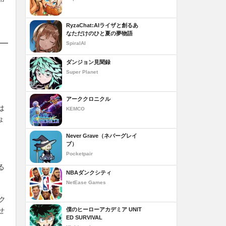
RyzaChat:AIライザと創るあ
なただけのひと夏の夢物語
SpiralAI
ダンジョン見聞録
Super Planet
アーククロニクル
は
KEMCO
ょ
Never Grave（ネバーグレイ
ブ）
Pocketpair
る
NBAダンクシティ
NetEase Games
ク
僕のヒーローアカデミア UNIT
せ
ED SURVIVAL