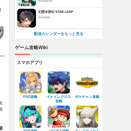
Klab/gumi
違
幻想水滸伝 STAR LEAP
KONAMI
配信カレンダーをもっと見る
ゲーム攻略Wiki
スマホアプリ
FGO攻略
イナイレクロス
ポケチャン攻略
攻略
覚
用
場