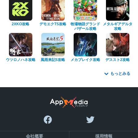
2XKO攻略
デモエクTS攻略
牧場物語グランド
メタルギアデルタ
バザール攻略
攻略
ウツロノハネ攻略
風雨来記5攻略
メカブレイク攻略
デススト2攻略
もっとみる
会社概要
採用情報