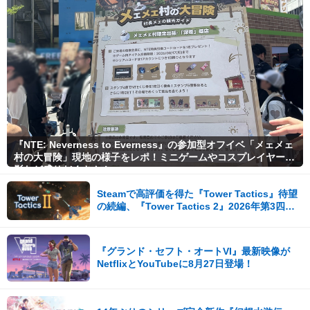
『NTE: Neverness to Everness』の参加型オフイベ「メェメェ
村の大冒険」現地の様子をレポ！ミニゲームやコスプレイヤー撮
影など盛りだくさん！
Steamで高評価を得た『Tower Tactics』待望
の続編、『Tower Tactics 2』2026年第3四半
期に早期アクセス開始
『グランド・セフト・オートVI』最新映像が
NetflixとYouTubeに8月27日登場！