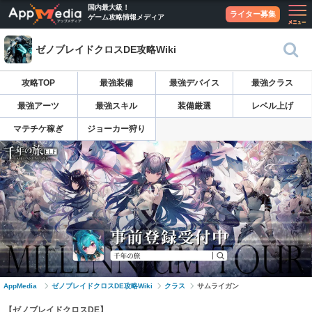
国内最大級！
ライター募集
ゲーム攻略情報メディア
ゼノブレイドクロスDE攻略Wiki
攻略TOP
最強装備
最強デバイス
最強クラス
最強アーツ
最強スキル
装備厳選
レベル上げ
マテチケ稼ぎ
ジョーカー狩り
AppMedia
ゼノブレイドクロスDE攻略Wiki
クラス
サムライガン
【ゼノブレイドクロスDE】