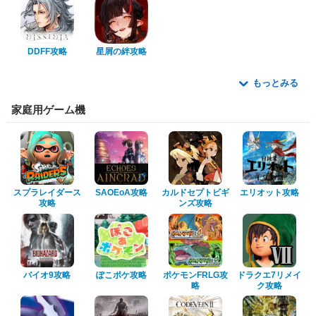
DDFF攻略
星屑の絆攻略
もっとみる
家庭用ゲーム機
スプラレイダース
SAOEoA攻略
カルドセプトビギ
エリオット攻略
攻略
ンズ攻略
バイオ9攻略
ぽこポケ攻略
ポケモンFRLG攻
ドラクエ7リメイ
略
ク攻略