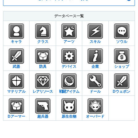
データベース一覧
キャラ
クラス
アーツ
スキル
ソウル
武器
防具
デバイス
企業
ショップ
マテリアル
レアリソース
戦闘アイテム
ドール
Dウェポン
Dアーマー
超兵器
原生生物
オーバード