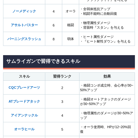
・全弱体抵抗アップ
ノーメディック
オーラ
4
・戦闘不能時に自動回復
・物理属性ダメージ
アサルトバスター
格闘
6
・背面時『スタン』を与える
・ヒート属性ダメージ
バーニングスラッシュ
弱体
8
・『ヒート耐性ダウン』を与える
サムライガンで習得できるスキル
スキル
習得ランク
効果
・格闘コンボ成立時、会心率が30~
CQCブレードアーツ
2
50%アップ
・格闘オートアタックのダメージ
ATブレードアタック
3
が30~50%アップ
・物理属性のダメージが30~50%ア
アイアンナックル
4
ップ
・オーラ使用時、HPが12~20%回
オーラヒール
5
復