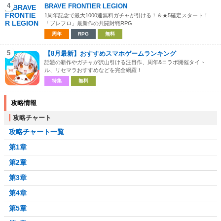
4
BRAVE FRONTIER LEGION
1周年記念で最大1000連無料ガチャが引ける！＆★5確定スタート！
「ブレフロ」最新作の共闘対戦RPG
周年
RPG
無料
5
【8月最新】おすすめスマホゲームランキング
話題の新作やガチャが沢山引ける注目作、周年&コラボ開催タイト
ル、リセマラおすすめなどを完全網羅！
特集
無料
攻略情報
攻略チャート
攻略チャート一覧
第1章
第2章
第3章
第4章
第5章