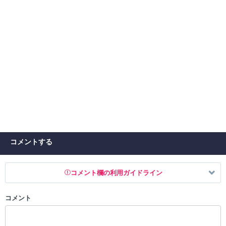
コメントする
コメント欄の利用ガイドライン
コメント
以下の書き込みを禁止とし、場合によってはコメント削除や書き込み制
限を行う可能性がございます。 あらかじめご了承ください。