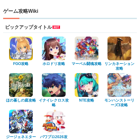
ゲーム攻略Wiki
ピックアップタイトル
FGO攻略
ホロドリ攻略
マーベル闘魂攻略
リンカネーション
攻略
ほの暮しの庭攻略
イナイレクロス攻
NTE攻略
モンハンストーリ
略
ーズ3攻略
ジージェネエター
パワプロ2026攻