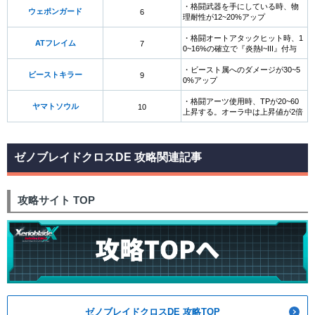
・格闘武器を手にしている時、物
ウェポンガード
6
理耐性が12~20%アップ
・格闘オートアタックヒット時、1
ATフレイム
7
0~16%の確立で『炎熱I~III』付与
・ビースト属へのダメージが30~5
ビーストキラー
9
0%アップ
・格闘アーツ使用時、TPが20~60
ヤマトソウル
10
上昇する。オーラ中は上昇値が2倍
ゼノブレイドクロスDE 攻略関連記事
攻略サイト TOP
ゼノブレイドクロスDE 攻略TOP