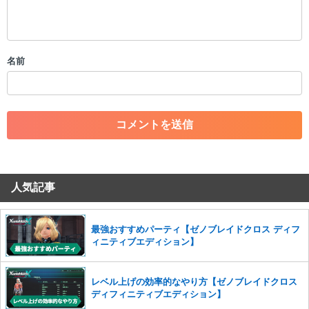
・公序良俗に反する投稿
・スパムなど、記事内容と関係のない投稿
・誰かになりすます行為
・個人情報の投稿や、他者のプライバシーを侵害する投稿
名前
・一度削除された投稿を再び投稿すること
・外部サイトへの誘導や宣伝
・アカウントの売買など金銭が絡む内容の投稿
・各ゲームのネタバレを含む内容の投稿
・その他、管理者が不適切と判断した投稿
コメントの削除につきましては下記フォームより申請をいた
だけますでしょうか。
人気記事
コメントの削除を申請する
※投稿内容を確認後、順次対応さ
せていただきます。ご了承ください。
※一度削除したコメントは復元ができませんのでご注意くだ
最強おすすめパーティ【ゼノブレイドクロス ディフ
さい。
ィニティブエディション】
また、過度な利用規約の違反や、弊社に損害の及ぶ内容の書き込みがあ
った場合は、法的措置をとらせていただく場合もございますので、あら
レベル上げの効率的なやり方【ゼノブレイドクロス
かじめご理解くださいませ。
ディフィニティブエディション】