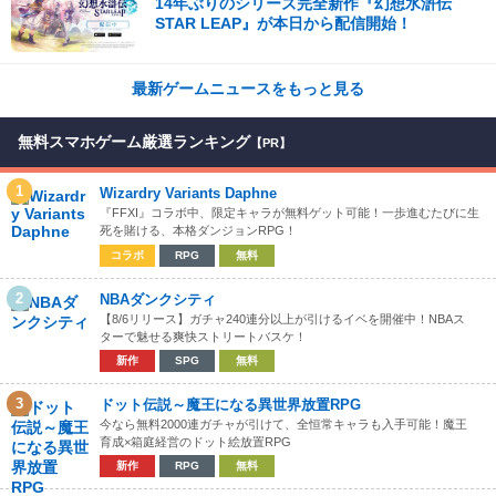
14年ぶりのシリーズ完全新作『幻想水滸伝
STAR LEAP』が本日から配信開始！
最新ゲームニュースをもっと見る
無料スマホゲーム厳選ランキング
【PR】
1
Wizardry Variants Daphne
『FFXI』コラボ中、限定キャラが無料ゲット可能！一歩進むたびに生
死を賭ける、本格ダンジョンRPG！
コラボ
RPG
無料
2
NBAダンクシティ
【8/6リリース】ガチャ240連分以上が引けるイベを開催中！NBAス
ターで魅せる爽快ストリートバスケ！
新作
SPG
無料
3
ドット伝説～魔王になる異世界放置RPG
今なら無料2000連ガチャが引けて、全恒常キャラも入手可能！魔王
育成×箱庭経営のドット絵放置RPG
新作
RPG
無料