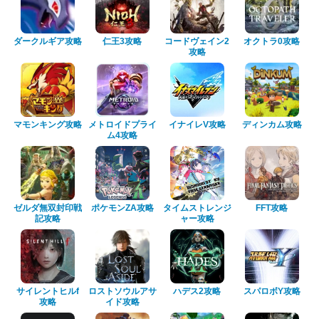
ダークルギア攻略
仁王3攻略
コードヴェイン2
オクトラ0攻略
攻略
マモンキング攻略
メトロイドプライ
イナイレV攻略
ディンカム攻略
ム4攻略
ゼルダ無双封印戦
ポケモンZA攻略
タイムストレンジ
FFT攻略
記攻略
ャー攻略
サイレントヒルf
ロストソウルアサ
ハデス2攻略
スパロボY攻略
攻略
イド攻略