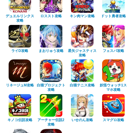
デュエルリンクス
ロススト攻略
キン肉マン攻略
ドット勇者攻略
攻略
ライD攻略
まおりゅう攻略
星矢ジャスティス
フェスバ攻略
攻略
リネージュM攻略
白猫プロジェクト
白猫テニス攻略
妖怪ウォッチ1ス
攻略
マホ攻略
キノコ伝説攻略
アーチャー伝説2
いせのん攻略
スマグロ攻略
攻略