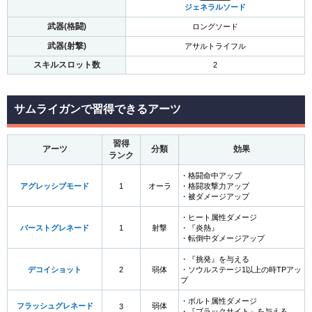
ジェネラルソード
武器(格闘)
ロングソード
武器(射撃)
アサルトライフル
スキルスロット数
2
サムライガンで習得できるアーツ
習得
アーツ
分類
効果
ランク
・格闘命中アップ
アグレッシブモード
1
オーラ
・格闘攻撃力アップ
・被ダメージアップ
・ヒート属性ダメージ
バーストグレネード
1
射撃
・『炎熱』
・転倒中ダメージアップ
・『挑発』を与える
デコイショット
2
弱体
・ソウルステージ1以上の時TPアッ
プ
・ボルト属性ダメージ
フラッシュグレネード
弱体
3
・『ブラックサイト』を与える