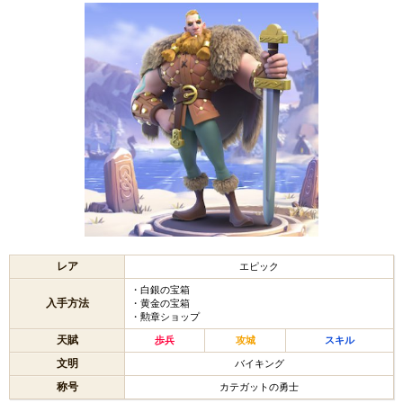
レア
エピック
・白銀の宝箱
入手方法
・黄金の宝箱
・勲章ショップ
天賦
歩兵
攻城
スキル
文明
バイキング
称号
カテガットの勇士