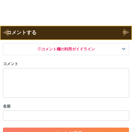
コメントする
コメント欄の利用ガイドライン
コメント
以下の書き込みを禁止とし、場合によってはコメント削除や書き込み制
限を行う可能性がございます。 あらかじめご了承ください。
・公序良俗に反する投稿
・スパムなど、記事内容と関係のない投稿
・誰かになりすます行為
・個人情報の投稿や、他者のプライバシーを侵害する投稿
名前
・一度削除された投稿を再び投稿すること
・外部サイトへの誘導や宣伝
・アカウントの売買など金銭が絡む内容の投稿
・各ゲームのネタバレを含む内容の投稿