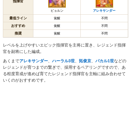
指揮官
ビョルン
アレキサンダー
最低ライン
覚醒
不問
おすすめ
覚醒
不問
推奨
覚醒
不問
レベルを上げやすいエピック指揮官を主将に置き、レジェンド指揮
官を副将にした編成。
あくまで
アレキサンダー
、
ハーラル3世
、
拓俊京
、
パカル1世
などの
レジェンドが育つまでの繋ぎで、採用するペアリングですので、あ
る程度育成が進めば育てたレジェンド指揮官を主軸に組み合わせて
いくのがおすすめです。