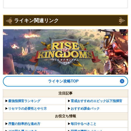
ライキン関連リンク
ライキン攻略TOP
注目記事
▶︎
最強指揮官ランキング
▶︎
育成おすすめのエピック以下指揮官
▶︎
リセマラの必要性とやり方
▶︎
おすすめ課金パック
お役立ち情報
▶︎
序盤の効率的な進め方
▶︎
毎日やるべきこと