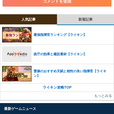
・その他、管理者が不適切と判断した投稿
コメントの削除につきましては下記フォームより申請をいた
だけますでしょうか。
人気記事
新着記事
コメントの削除を申請する
※投稿内容を確認後、順次対応さ
せていただきます。ご了承ください。
最強指揮官ランキング【ライキン】
※一度削除したコメントは復元ができませんのでご注意くだ
さい。
また、過度な利用規約の違反や、弊社に損害の及ぶ内容の書き込みがあ
政庁の効果と建設素材【ライキン】
った場合は、法的措置をとらせていただく場合もございますので、あら
かじめご理解くださいませ。
曹操のおすすめ天賦と相性の良い指揮官【ライキ
ン】
ライキン攻略TOP
もっとみる
最新ゲームニュース