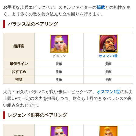
お手頃な歩兵エピックペア。スキルファイターの
孫武
との相性が良
く、より多くの敵を巻き込んだ立ち回りを行えます。
バランス型のペアリング
指揮官
ビョルン
オスマン1世
最低ライン
覚醒
覚醒
おすすめ
覚醒
覚醒
推奨
覚醒
覚醒
火力・耐久のバランスが良い歩兵エピックペア。
オスマン1世
の兵力
上限UPで一定の火力を担保しつつ、耐久も上昇できるバランスの良
い組み合わせです。
レジェンド副将のペアリング