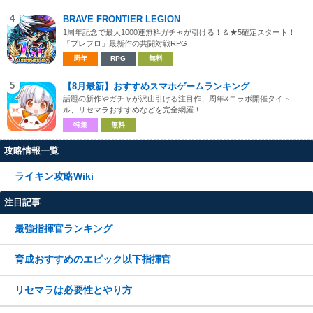
4
BRAVE FRONTIER LEGION
1周年記念で最大1000連無料ガチャが引ける！＆★5確定スタート！
「ブレフロ」最新作の共闘対戦RPG
周年
RPG
無料
5
【8月最新】おすすめスマホゲームランキング
話題の新作やガチャが沢山引ける注目作、周年&コラボ開催タイト
ル、リセマラおすすめなどを完全網羅！
特集
無料
攻略情報一覧
ライキン攻略Wiki
注目記事
最強指揮官ランキング
育成おすすめのエピック以下指揮官
リセマラは必要性とやり方