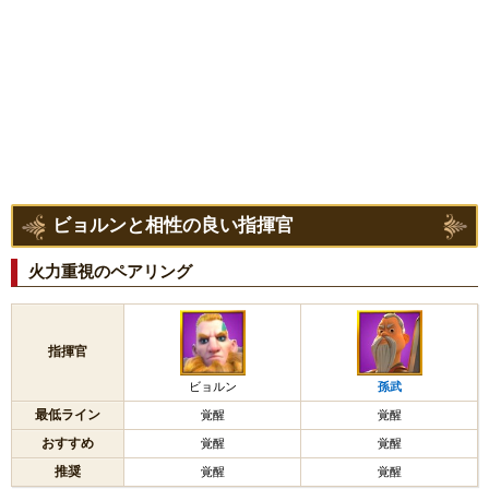
黄昏
黄昏の峡谷、失われた峡谷での評価
対環境
野蛮人部隊や野蛮人集落を対象とした戦闘能力を評価
ビョルンと相性の良い指揮官
火力重視のペアリング
指揮官
ビョルン
孫武
最低ライン
覚醒
覚醒
おすすめ
覚醒
覚醒
推奨
覚醒
覚醒