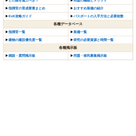
▶︎
どの国を選ぶべき？
▶︎
同盟の機能とメリット
▶︎
指揮官の育成要素まとめ
▶︎
おすすめ装備の紹介
▶
KvK攻略ガイド
▶︎
パスポートの入手方法と必要枚数
各種データベース
▶︎
指揮官一覧
▶︎
装備一覧
▶︎
建物の建設優先度一覧
▶︎
研究の必要資源と時間一覧
各種掲示板
▶︎
雑談・質問掲示板
▶︎
同盟・移民募集掲示板