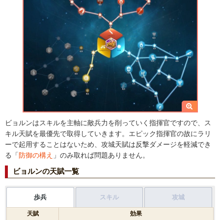
ビョルンはスキルを主軸に敵兵力を削っていく指揮官ですので、ス
キル天賦を最優先で取得していきます。エピック指揮官の故にラリ
ーで起用することはないため、攻城天賦は反撃ダメージを軽減でき
る「
防御の構え
」のみ取れば問題ありません。
ビョルンの天賦一覧
歩兵
スキル
攻城
天賦
効果