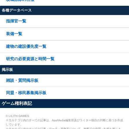
各種データベース
指揮官一覧
装備一覧
建物の建設優先度一覧
研究の必要資源と時間一覧
掲示板
雑談・質問掲示板
同盟・移民募集掲示板
ゲーム権利表記
© LILITH GAMES
※当カテゴリ内のすべての記事は、AppMedia編集部及びライター独自の判断に基づき作成
しています。
※当カテゴリ内のすべての記事・データ・画像等について、無断での使用・転載を禁じま