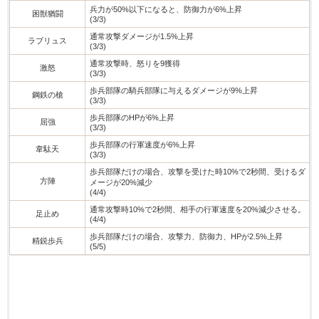
兵力が50%以下になると、防御力が6%上昇
困獣猶闘
(3/3)
通常攻撃ダメージが1.5%上昇
ラブリュス
(3/3)
通常攻撃時、怒りを9獲得
激怒
(3/3)
歩兵部隊の騎兵部隊に与えるダメージが9%上昇
鋼鉄の槍
(3/3)
歩兵部隊のHPが6%上昇
屈強
(3/3)
歩兵部隊の行軍速度が6%上昇
韋駄天
(3/3)
歩兵部隊だけの場合、攻撃を受けた時10%で2秒間、受けるダ
方陣
メージが20%減少
(4/4)
通常攻撃時10%で2秒間、相手の行軍速度を20%減少させる。
足止め
(4/4)
歩兵部隊だけの場合、攻撃力、防御力、HPが2.5%上昇
精鋭歩兵
(5/5)