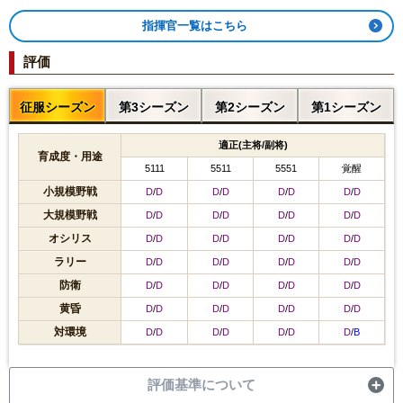
指揮官一覧はこちら
評価
征服シーズン
第3シーズン
第2シーズン
第1シーズン
適正(主将/副将)
育成度・用途
5111
5511
5551
覚醒
小規模野戦
D
/
D
D
/
D
D
/
D
D
/
D
大規模野戦
D
/
D
D
/
D
D
/
D
D
/
D
オシリス
D
/
D
D
/
D
D
/
D
D
/
D
ラリー
D
/
D
D
/
D
D
/
D
D
/
D
防衛
D
/
D
D
/
D
D
/
D
D
/
D
黄昏
D
/
D
D
/
D
D
/
D
D
/
D
対環境
D
/
D
D
/
D
D
/
D
D
/
B
評価基準について