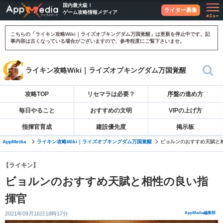
国内最大級！
ライター募集
ゲーム攻略情報メディア
こちらの「ライキン攻略Wiki｜ライズオブキングダム万国覚醒」は更新を停止中です。記
事内容は古くなっている場合がございますので、参考程度にご覧下さいませ。
ライキン攻略Wiki｜ライズオブキングダム万国覚醒
攻略TOP
リセマラは必要？
序盤の進め方
毎日やること
おすすめの文明
VIPの上げ方
指揮官育成
建設優先度
掲示板
AppMedia
ライキン攻略Wiki｜ライズオブキングダム万国覚醒
ビョルンのおすすめ天賦と
【ライキン】
ビョルンのおすすめ天賦と相性の良い指
揮官
2021年09月16日18時17分
AppMedia編集部