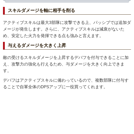
スキルダメージを軸に相手を削る
ランク
一言
SS
最適
アクティブスキルは最大3部隊に攻撃できる上、パッシブでは追加ダ
メージが発生します。さらに、アクティブスキルは減衰がないた
S
積極的に使用したい
め、安定した火力を発揮できる点も強みと言えます。
A
比較的おすすめ
与えるダメージを大きく上昇
B
最低限の仕事ができる
C
妥協ライン
敵の受けるスキルダメージを上昇するデバフを付与できることに加
D
運用非推奨
え、攻撃力の強化も行えるため、与ダメージを大きく向上できま
–
運用不可(使用制限)
す。
デバフはアクティブスキルに備わっているので、複数部隊に付与す
ることで自軍全体のDPSアップに一役買ってくれます。
環境
一言
小規模野戦
領土周辺の小競り合いやタイルキルなどの戦闘を想定
大規模野戦
前線での衝突などの混戦を想定
オシリス
オシリスでの野戦、防衛、ラリーを総合評価
ラリー
相手都市や拠点へのラリーを想定
防衛
都市、拠点での防衛指揮官での評価