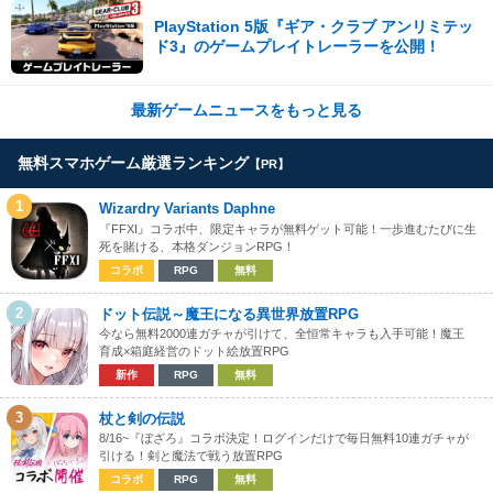
PlayStation 5版『ギア・クラブ アンリミテッ
ド3』のゲームプレイトレーラーを公開！
最新ゲームニュースをもっと見る
無料スマホゲーム厳選ランキング
【PR】
1
Wizardry Variants Daphne
『FFXI』コラボ中、限定キャラが無料ゲット可能！一歩進むたびに生
死を賭ける、本格ダンジョンRPG！
コラボ
RPG
無料
2
ドット伝説～魔王になる異世界放置RPG
今なら無料2000連ガチャが引けて、全恒常キャラも入手可能！魔王
育成×箱庭経営のドット絵放置RPG
新作
RPG
無料
3
杖と剣の伝説
8/16~『ぼざろ』コラボ決定！ログインだけで毎日無料10連ガチャが
引ける！剣と魔法で戦う放置RPG
コラボ
RPG
無料