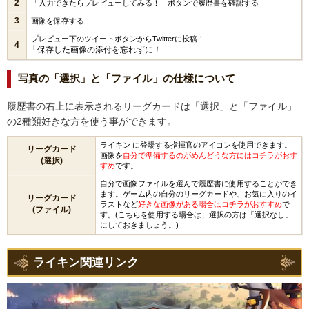
2
「入力できたらプレビューしてみる！」ボタンで履歴書を確認する
3
画像を保存する
プレビュー下のツイートボタンからTwitterに投稿！
4
└保存した画像の添付を忘れずに！
写真の「選択」と「ファイル」の仕様について
履歴書の右上に表示されるリーグカードは「選択」と「ファイル」
の2種類好きな方を使う事ができます。
ライキン に登場する指揮官のアイコンを使用できます。
リーグカード
画像を
自分で準備するのがめんどうな方にはコチラがおす
(選択)
すめ
です。
自分で画像ファイルを選んで履歴書に使用することができ
ます。ゲーム内の自分のリーグカードや、お気に入りのイ
リーグカード
ラストなど
好きな画像がある場合はコチラがおすすめ
で
(ファイル)
す。(こちらを使用する場合は、選択の方は「選択なし」
にしておきましょう。)
ライキン関連リンク