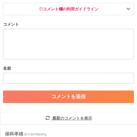
コメント欄の利用ガイドライン
コメント
以下の書き込みを禁止とし、場合によってはコメント削除や書き込み制
限を行う可能性がございます。 あらかじめご了承ください。
・公序良俗に反する投稿
・スパムなど、記事内容と関係のない投稿
・誰かになりすます行為
・個人情報の投稿や、他者のプライバシーを侵害する投稿
名前
・一度削除された投稿を再び投稿すること
・外部サイトへの誘導や宣伝
・アカウントの売買など金銭が絡む内容の投稿
・各ゲームのネタバレを含む内容の投稿
・その他、管理者が不適切と判断した投稿
コメントの削除につきましては下記フォームより申請をいた
だけますでしょうか。
最新のコメントを表示
コメントの削除を申請する
※投稿内容を確認後、順次対応さ
せていただきます。ご了承ください。
保科孝雄
ID:Y3OTM1NTg