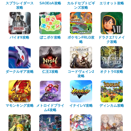
スプラレイダース
SAOEoA攻略
カルドセプトビギ
エリオット攻略
攻略
ンズ攻略
バイオ9攻略
ぽこポケ攻略
ポケモンFRLG攻
ドラクエ7リメイ
略
ク攻略
ダークルギア攻略
仁王3攻略
コードヴェイン2
オクトラ0攻略
攻略
マモンキング攻略
メトロイドプライ
イナイレV攻略
ディンカム攻略
ム4攻略