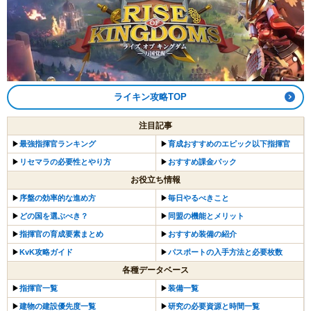
ライキン攻略TOP
注目記事
▶︎
最強指揮官ランキング
▶︎
育成おすすめのエピック以下指揮官
▶︎
リセマラの必要性とやり方
▶︎
おすすめ課金パック
お役立ち情報
▶︎
序盤の効率的な進め方
▶︎
毎日やるべきこと
▶︎
どの国を選ぶべき？
▶︎
同盟の機能とメリット
▶︎
指揮官の育成要素まとめ
▶︎
おすすめ装備の紹介
▶
KvK攻略ガイド
▶︎
パスポートの入手方法と必要枚数
各種データベース
▶︎
指揮官一覧
▶︎
装備一覧
▶︎
建物の建設優先度一覧
▶︎
研究の必要資源と時間一覧