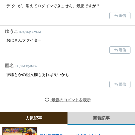
※一度削除したコメントは復元ができませんのでご注意くだ
デ-タ−が、消えてログインできません。最悪ですが？
さい。
返信
また、過度な利用規約の違反や、弊社に損害の及ぶ内容の書き込みがあ
った場合は、法的措置をとらせていただく場合もございますので、あら
かじめご理解くださいませ。
ゆうこ
ID:QxNjY1MDM
おばさんファイター
返信
匿名
ID:g2MDQ4MDk
役職とかの記入欄もあれば良いかも
返信
最新のコメントを表示
人気記事
新着記事