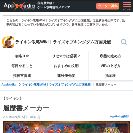
国内最大級！
ライター募集
ゲーム攻略情報メディア
こちらの「ライキン攻略Wiki｜ライズオブキングダム万国覚醒」は更新を停止中です。記
事内容は古くなっている場合がございますので、参考程度にご覧下さいませ。
ライキン攻略Wiki｜ライズオブキングダム万国覚醒
攻略TOP
リセマラは必要？
序盤の進め方
毎日やること
おすすめの文明
VIPの上げ方
指揮官育成
建設優先度
掲示板
AppMedia
ライキン攻略Wiki｜ライズオブキングダム万国覚醒
履歴書メーカー
【ライキン】
履歴書メーカー
2021年09月15日13時45分
AppMedia編集部