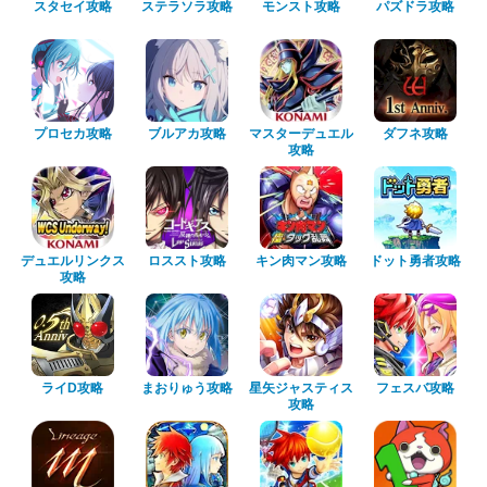
スタセイ攻略
ステラソラ攻略
モンスト攻略
パズドラ攻略
プロセカ攻略
ブルアカ攻略
マスターデュエル
ダフネ攻略
攻略
デュエルリンクス
ロススト攻略
キン肉マン攻略
ドット勇者攻略
攻略
ライD攻略
まおりゅう攻略
星矢ジャスティス
フェスバ攻略
攻略