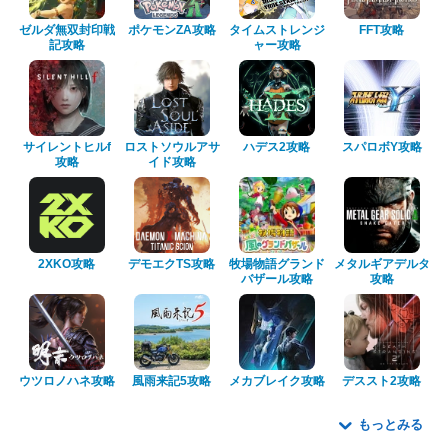
ゼルダ無双封印戦
ポケモンZA攻略
タイムストレンジ
FFT攻略
記攻略
ャー攻略
サイレントヒルf
ロストソウルアサ
ハデス2攻略
スパロボY攻略
攻略
イド攻略
2XKO攻略
デモエクTS攻略
牧場物語グランド
メタルギアデルタ
バザール攻略
攻略
ウツロノハネ攻略
風雨来記5攻略
メカブレイク攻略
デススト2攻略
もっとみる