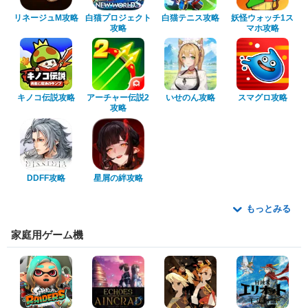
リネージュM攻略
白猫プロジェクト
白猫テニス攻略
妖怪ウォッチ1ス
攻略
マホ攻略
キノコ伝説攻略
アーチャー伝説2
いせのん攻略
スマグロ攻略
攻略
DDFF攻略
星屑の絆攻略
もっとみる
家庭用ゲーム機