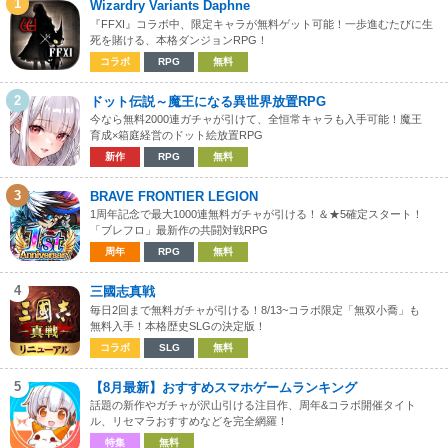
1
Wizardry Variants Daphne
『FFXI』コラボ中、限定キャラが無料ゲット可能！一歩進むたびに生
死を賭ける、本格ダンジョンRPG！
コラボ
RPG
無料
2
ドット伝説～魔王になる異世界放置RPG
今なら無料2000連ガチャが引けて、全恒常キャラも入手可能！魔王
育成×箱庭経営のドット絵放置RPG
新作
RPG
無料
3
BRAVE FRONTIER LEGION
1周年記念で最大1000連無料ガチャが引ける！＆★5確定スタート！
「ブレフロ」最新作の共闘対戦RPG
周年
RPG
無料
4
三國志真戦
毎日2回まで無料ガチャが引ける！8/13~コラボ限定「無双小喬」も
無料入手！本格歴史SLGの決定版！
コラボ
SLG
無料
5
【8月最新】おすすめスマホゲームランキング
話題の新作やガチャが沢山引ける注目作、周年&コラボ開催タイト
ル、リセマラおすすめなどを完全網羅！
特集
無料