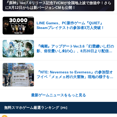
『原神』Ver.7.0リリース記念TVCMが全国地上波で放送中！さら
に8月12日からは新バージョンCMも公開！
LINE Games、PC新作ゲーム『QUIET』
Steamプレイテストの参加者3万人突破！
『鳴潮』アップデートVer.3.6「幻雲纏いし灯の
影、俗世憂いし剣の心」、8月20日より配信開
始！
『NTE: Neverness to Everness』の参加型オ
フイベ「メェメェ村の大冒険」現地の様子をレ
ポ！ミニゲームやコスプレイヤー撮影など盛り
だくさん！
最新ゲームニュースをもっと見る
無料スマホゲーム厳選ランキング
【PR】