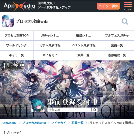
国内最大級！
ライター募集
ゲーム攻略情報メディア
プロセカ攻略wiki
プロセカ攻略TOP
ガチャシミュ
編成シミュ
ブルフェスガチャ
ワールドリンク
ガチャ最新情報
イベント最新情報
楽曲一覧
キャラ一覧
マイセカイ
家具一覧
最強編成一覧
AppMedia
プロセカ攻略wiki
マイセカイ
家具一覧
[リミテッドスタイル vol.1]
【プロセカ】