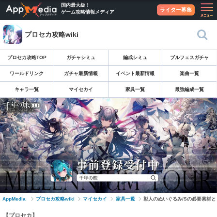
国内最大級！
ライター募集
ゲーム攻略情報メディア
プロセカ攻略wiki
プロセカ攻略TOP
ガチャシミュ
編成シミュ
ブルフェスガチャ
ワールドリンク
ガチャ最新情報
イベント最新情報
楽曲一覧
キャラ一覧
マイセカイ
家具一覧
最強編成一覧
AppMedia
プロセカ攻略wiki
マイセカイ
家具一覧
彰人のぬいぐるみ/Sの必要素材
【プロセカ】